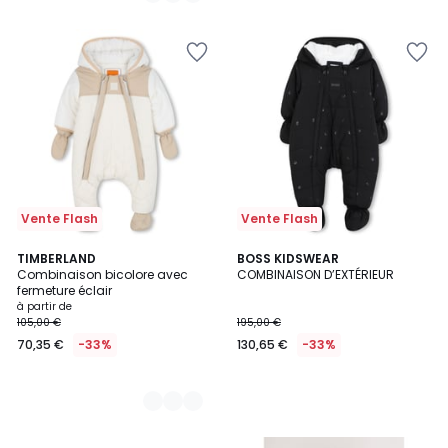
Vente Flash
Vente Flash
2
TIMBERLAND
BOSS KIDSWEAR
Combinaison bicolore avec
COMBINAISON D’EXTÉRIEUR
Couleurs
fermeture éclair
à partir de
105,00 €
195,00 €
70,35 €
-33%
130,65 €
-33%