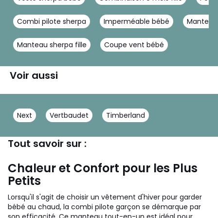
Combi pilote sherpa
Imperméable bébé
Manteau
Manteau sherpa fille
Coupe vent bébé
Voir aussi
Next
Vertbaudet
Timberland
Tout savoir sur :
Chaleur et Confort pour les Plus
Petits
Lorsqu'il s'agit de choisir un vêtement d'hiver pour garder
bébé au chaud, la combi pilote garçon se démarque par
son efficacité. Ce manteau tout-en-un est idéal pour