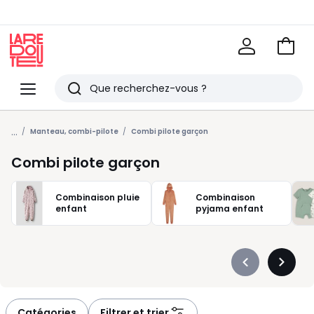
Voir
mon
La
panie
Redoute
Menu
Rechercher
Derniers
...
articles
Manteau, combi-pilote
Combi pilote garçon
vus
Combi pilote garçon
Combinaison pluie
Combinaison
enfant
pyjama enfant
Précédent
Suivan
-
-
défiler
défiler
à
à
Catégories
Filtrer et trier