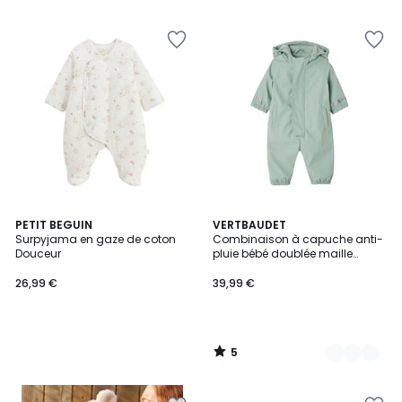
5
PETIT BEGUIN
2
VERTBAUDET
/
Surpyjama en gaze de coton
Combinaison à capuche anti-
Couleurs
5
Douceur
pluie bébé doublée maille
polaire
26,99 €
39,99 €
5
/
5