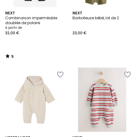
5
NEXT
NEXT
/
Combinaison imperméable
Barboteuse bébé, lot de 2
5
doublée de polaire
à partir de
32,00 €
23,00 €
5
/
5