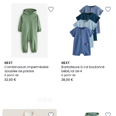
pour
payer
à
la
place
50,39
€.
12
NEXT
NEXT
Combinaison imperméable
Barboteuse à col boutonné
Couleurs
doublée de polaire
bébé, lot de 4
à partir de
à partir de
32,00 €
28,00 €