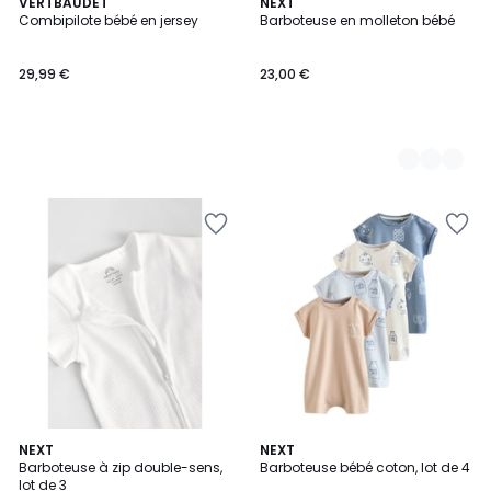
VERTBAUDET
2
NEXT
Combipilote bébé en jersey
Barboteuse en molleton bébé
Couleurs
29,99 €
23,00 €
NEXT
NEXT
Barboteuse à zip double-sens,
Barboteuse bébé coton, lot de 4
lot de 3