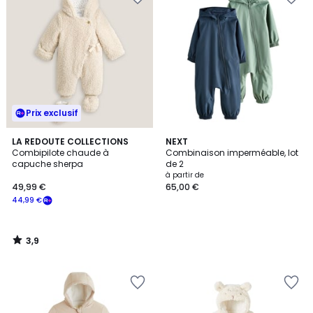
Prix exclusif
3,9
LA REDOUTE COLLECTIONS
NEXT
/ 5
Combipilote chaude à
Combinaison imperméable, lot
capuche sherpa
de 2
à partir de
49,99 €
65,00 €
44,99 €
3,9
/
5