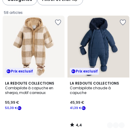
gauche
droite
58 articles
Prix exclusif
Prix exclusif
4,4
LA REDOUTE COLLECTIONS
2
LA REDOUTE COLLECTIONS
/ 5
Combipilote à capuche en
Combipilote chaude à
Couleurs
sherpa, motif carreaux
capuche
55,99
55,99 €
45,99 €
€
50,39 €
41,39 €
souscrivez
à
notre
4,4
programme
/
5