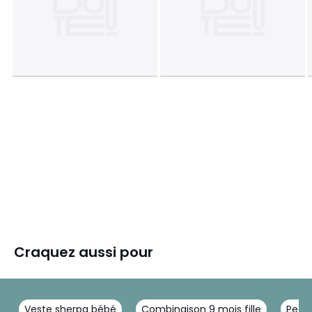
Craquez aussi pour
Veste sherpa bébé
Combinaison 9 mois fille
Peau