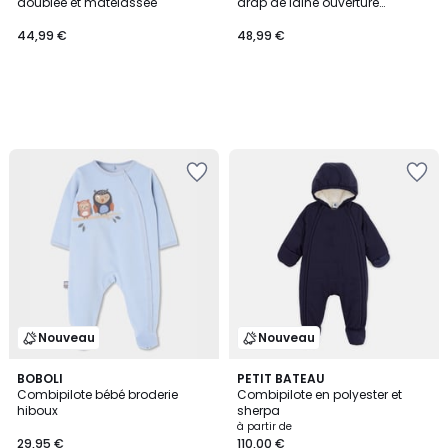
doublée et matelassée
drap de laine ouverture
décalée
44,99 €
48,99 €
Nouveau
Nouveau
BOBOLI
PETIT BATEAU
Combipilote bébé broderie
Combipilote en polyester et
hiboux
sherpa
à partir de
29,95 €
110,00 €