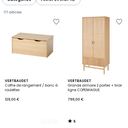
gauche
droite
171 articles
5
2
VERTBAUDET
VERTBAUDET
/
Coffre de rangement / banc à
Grande armoire 2 portes + tiroir
Couleurs
5
roulettes
ligne COPENHAGUE
129,00
129,00 €
799,00 €
€.
5
/
5