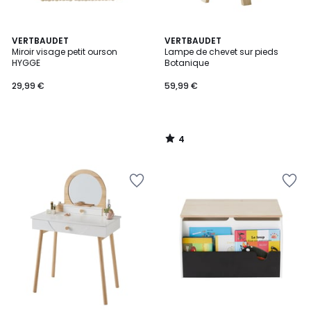
4
VERTBAUDET
VERTBAUDET
/
Miroir visage petit ourson
Lampe de chevet sur pieds
5
HYGGE
Botanique
29,99 €
59,99 €
4
/
5