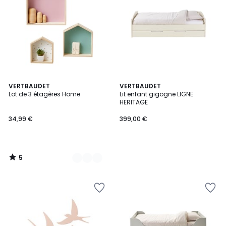
5
2
VERTBAUDET
VERTBAUDET
/
Lot de 3 étagères Home
Lit enfant gigogne LIGNE
Couleurs
5
HERITAGE
34,99 €
399,00 €
5
/
5