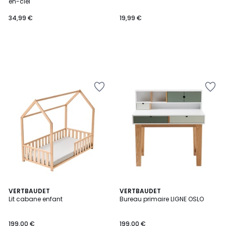
en-ciel
34,99 €
19,99 €
2
VERTBAUDET
VERTBAUDET
Lit cabane enfant
Bureau primaire LIGNE OSLO
Couleurs
199,00 €
199,00 €