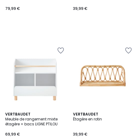
79,99 €
39,99 €
5
VERTBAUDET
VERTBAUDET
/
Meuble de rangement mixte
Étagère en rotin
5
étagère + bacs LIGNE PTILOU
69,99 €
39,99 €