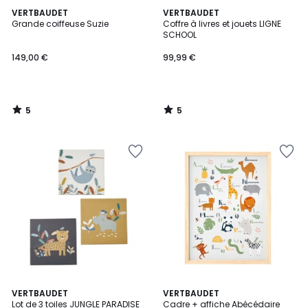
5
5
VERTBAUDET
VERTBAUDET
/
/
Grande coiffeuse Suzie
Coffre à livres et jouets LIGNE
5
5
SCHOOL
149,00 €
99,99 €
5
5
/
/
5
5
VERTBAUDET
VERTBAUDET
Lot de 3 toiles JUNGLE PARADISE
Cadre + affiche Abécédaire