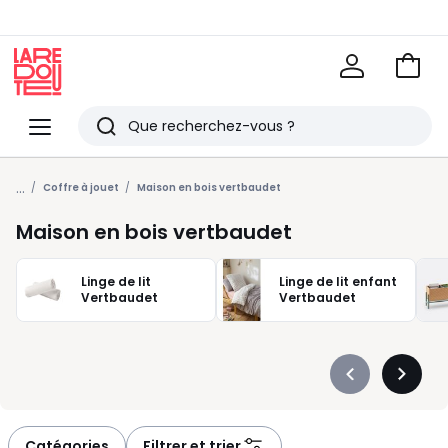
Voir
mon
La
panie
Redoute
Menu
Rechercher
Derniers
...
articles
Coffre à jouet
Maison en bois vertbaudet
vus
Maison en bois vertbaudet
Linge de lit
Linge de lit enfant
Vertbaudet
Vertbaudet
Précédent
Suivan
-
-
défiler
défiler
à
à
Catégories
Filtrer et trier