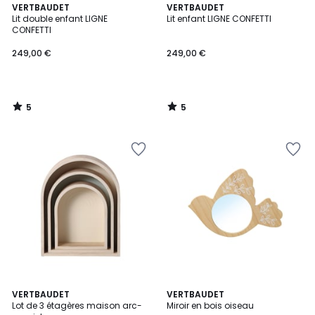
5
5
VERTBAUDET
VERTBAUDET
/
/
Lit double enfant LIGNE
Lit enfant LIGNE CONFETTI
5
5
CONFETTI
249,00 €
249,00 €
5
5
/
/
5
5
VERTBAUDET
VERTBAUDET
Lot de 3 étagères maison arc-
Miroir en bois oiseau