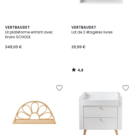
4,6
VERTBAUDET
VERTBAUDET
/ 5
Lit plateforme enfant avec
Lot de 2 étagères livres
tiroirs SCHOOL
349,00 €
29,99 €
4,6
/
5