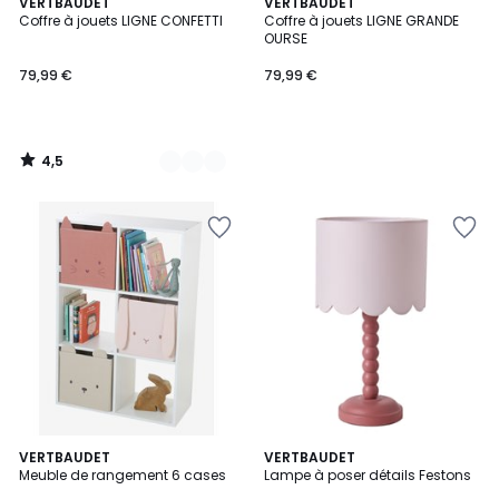
4,5
2
VERTBAUDET
VERTBAUDET
/ 5
Coffre à jouets LIGNE CONFETTI
Coffre à jouets LIGNE GRANDE
Couleurs
OURSE
79,99 €
79,99 €
4,5
/
5
VERTBAUDET
VERTBAUDET
Meuble de rangement 6 cases
Lampe à poser détails Festons