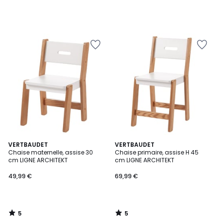
5
5
VERTBAUDET
VERTBAUDET
/
/
Chaise maternelle, assise 30
Chaise primaire, assise H 45
5
5
cm LIGNE ARCHITEKT
cm LIGNE ARCHITEKT
49,99 €
69,99 €
5
5
/
/