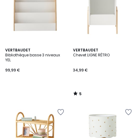
5
VERTBAUDET
VERTBAUDET
/
Bibliothèque basse 3 niveaux
Chevet LIGNE RÉTRO
5
YEL
99,99 €
34,99 €
5
/
5