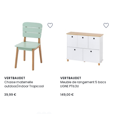
2
VERTBAUDET
VERTBAUDET
Chaise maternelle
Meuble de rangement 5 bacs
Couleurs
outdoor/indoor Tropicool
LIGNE PTILOU
39,99 €
149,00 €