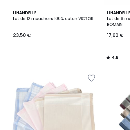
4,8
LINANDELLE
LINANDELL
/ 5
Lot de 12 mouchoirs 100% coton VICTOR
Lot de 6 mo
ROMAIN
23,50
23,50 €
17,60 €
€.
4,8
/
5