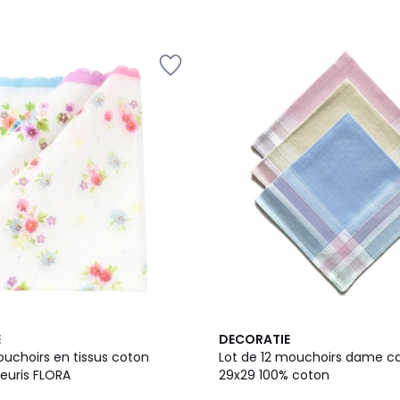
5
E
DECORATIE
/
ouchoirs en tissus coton
Lot de 12 mouchoirs dame c
5
euris FLORA
29x29 100% coton