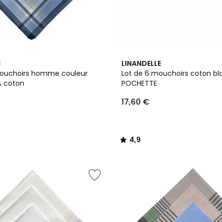
4,9
E
LINANDELLE
/ 5
mouchoirs homme couleur
Lot de 6 mouchoirs coton bl
100% coton
POCHETTE
17,60 €
4,9
/
5