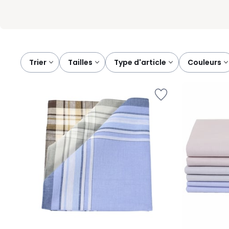
Trier
tailles
type d'article
couleurs