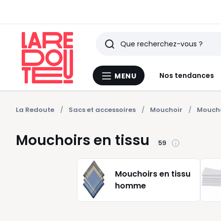
Rechercher
Derniers
Nos tendances
MENU
Menu
articles
La
Redoute
vus
La Redoute
Sacs et accessoires
Mouchoir
Moucho
Mouchoirs en tissu
59
Mouchoirs en tissu
homme