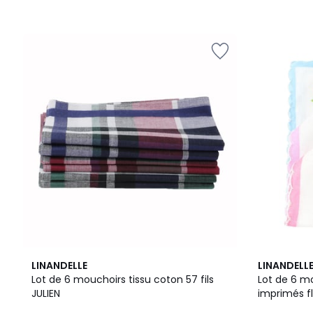
4,4
LINANDELLE
LINANDELL
/ 5
Lot de 6 mouchoirs tissu coton 57 fils
Lot de 6 m
JULIEN
imprimés fl