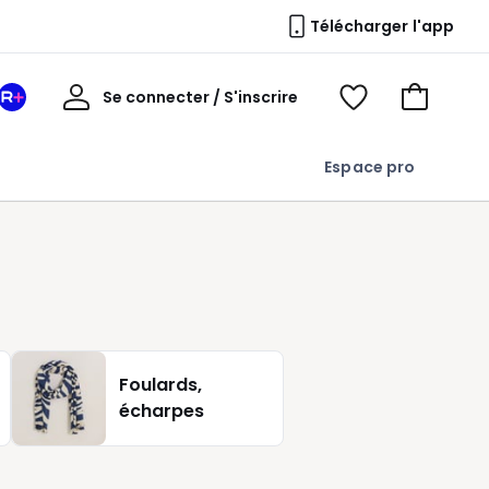
Télécharger l'app
Mon
Se connecter / S'inscrire
Mon
Voir
Voir
compte
espace
mes
mon
La
favoris
panier
Espace pro
Redoute
+
Foulards,
écharpes