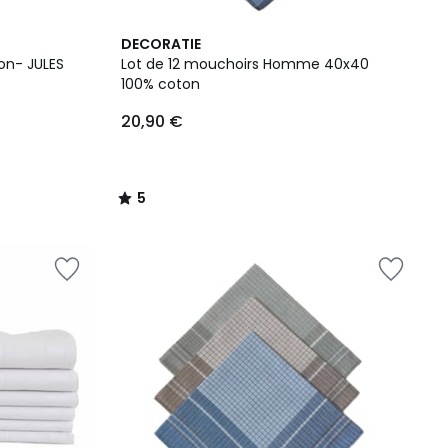
5
DECORATIE
/
on- JULES
Lot de 12 mouchoirs Homme 40x40
5
100% coton
20,90 €
5
/
5