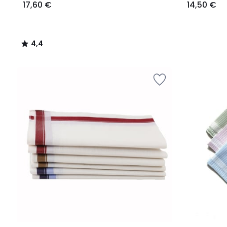
17,60 €
14,50 €
4,4
/
5