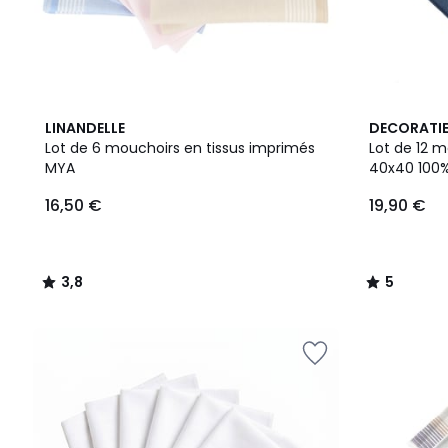
3,8
5
LINANDELLE
DECORATI
/ 5
/
Lot de 6 mouchoirs en tissus imprimés
Lot de 12 
5
MYA
40x40 
16,50 €
19,90 €
3,8
5
/
/
5
5