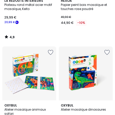
4,9
LA REDOUTE INTERIEURS
HEXOA
/ 5
Plateau rond métal acier motif
Papier peint bois mosaïque et
mosaïque, Keito
touches rose poudré
29,99 €
49,90 €
20,99 €
44,90 €
-10%
4,9
/
5
OXYBUL
OXYBUL
Atelier mosaïque animaux
Atelier mosaïque dinosaures
safari