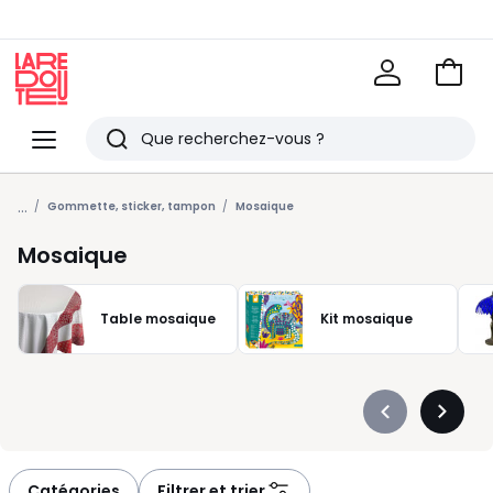
Voir
mon
La
panie
Redoute
Menu
Rechercher
Derniers
...
articles
Gommette, sticker, tampon
Mosaique
vus
Mosaique
Table mosaique
Kit mosaique
Précédent
Suivan
-
-
défiler
défiler
à
à
Catégories
Filtrer et trier