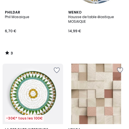
3
PHILDAR
WENKO
/
Phil Mosaique
Housse de table élastique
5
MOSAIQUE
6,70 €
14,99 €
3
/
5
-30€* tous les 100€