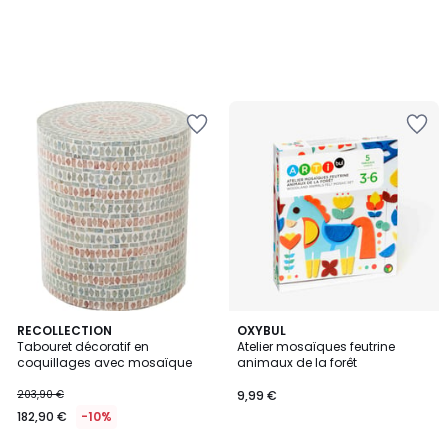
RECOLLECTION
OXYBUL
Tabouret décoratif en
Atelier mosaïques feutrine
coquillages avec mosaïque
animaux de la forêt
203,90 €
9,99 €
182,90 €
-10%