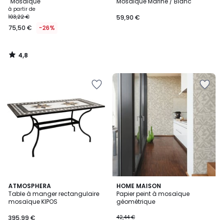
"Mosaïque"
Mosaïque Marine / Blanc
à partir de
103,22 €
59,90 €
75,50 €
-26%
4,8
/
5
ATMOSPHERA
2
HOME MAISON
Table à manger rectangulaire
Papier peint à mosaïque
Couleurs
mosaïque KIPOS
géométrique
395,99 €
42,44 €