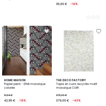
35,60 €
-16%
3
HOME MAISON
THE DECO FACTORY
Papier peint - Effet mosaïque
Tapis en cuirs recyclés motif
Couleurs
colorée
mosaïque CUIR
51,64 €
675,00 €
42,95 €
-16%
379,00 €
-43%