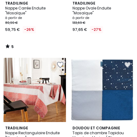
5
TRADILINGE
TRADILINGE
/
Nappe Carrée Enduite
Nappe Ovale Enduite
5
"Mosaïque"
"Mosaïque"
à partir de
à partir de
80,90 €
133,69 €
59,75 €
-26%
97,65 €
-27%
5
/
5
4,8
TRADILINGE
DOUDOU ET COMPAGNIE
/ 5
Nappe Rectangulaire Enduite
Tapis de chambre Tapidou