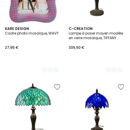
3
KARE DESIGN
2
C-CREATION
Cadre photo mosaïque, WAVY
Lampe à poser moyen modèle
Couleurs
Couleurs
en verre mosaïque, TIFFANY
CAMILLE
27,95 €
339,90 €