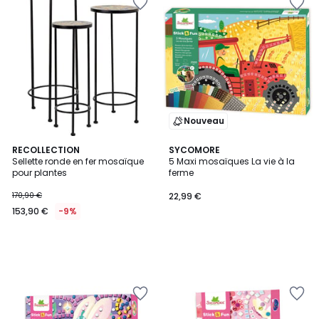
Nouveau
RECOLLECTION
SYCOMORE
Sellette ronde en fer mosaïque
5 Maxi mosaïques La vie à la
pour plantes
ferme
170,90 €
22,99 €
153,90 €
-9%