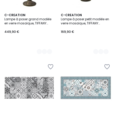
3
C-CREATION
2
C-CREATION
Lampe à poser grand modèle
Lampe à poser petit modèle en
Couleurs
Couleurs
en verre mosaïque, TIFFANY
verre mosaïque, TIFFANY
CAMILLE
CAMILLE
449,90 €
169,90 €