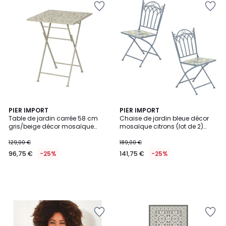
PIER IMPORT
PIER IMPORT
Table de jardin carrée 58 cm
Chaise de jardin bleue décor
gris/beige décor mosaïque
mosaïque citrons (lot de 2)
galets GRENADE
GRENADE
129,00 €
189,00 €
96,75 €
-25%
141,75 €
-25%