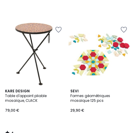
4
KARE DESIGN
SEVI
/
Table d'appoint pliable
Formes géométriques
5
mosaïque, CLACK
mosaïque 125 pcs
79,00 €
29,90 €