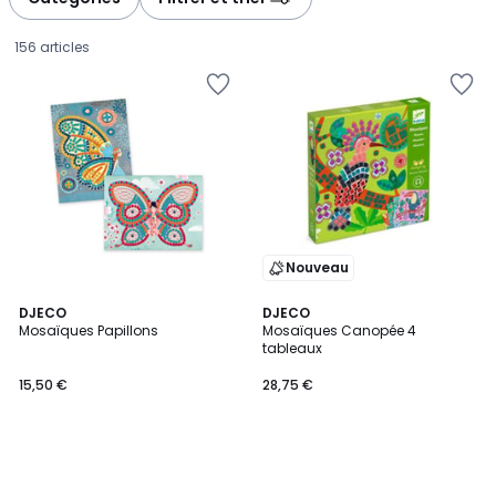
gauche
droite
156 articles
Nouveau
DJECO
DJECO
Mosaïques Papillons
Mosaïques Canopée 4
tableaux
15,50
15,50 €
28,75 €
€.