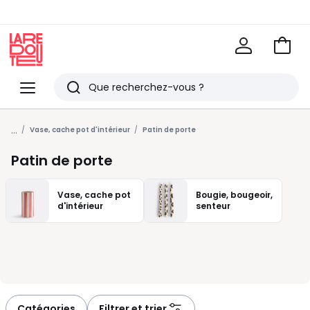
Voir
mon
La
panie
Redoute
Menu
Rechercher
Derniers
...
articles
Vase, cache pot d'intérieur
Patin de porte
vus
Patin de porte
Vase, cache pot
Bougie, bougeoir,
d'intérieur
senteur
Catégories
Filtrer et trier