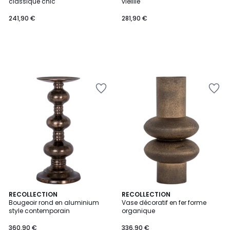
classique chic
vieillie
241,90 €
281,90 €
RECOLLECTION
RECOLLECTION
Bougeoir rond en aluminium
Vase décoratif en fer forme
style contemporain
organique
360,90 €
336,90 €