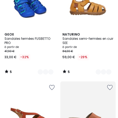
5
5
5
GEOX
14
NATURINO
/
/
Sandales fermées FUSBETTO
Sandales semi-fermées en cuir
Couleurs
Couleurs
5
5
PRO
SEE
à partir de
à partir de
47,90 €
84,00 €
33,00 €
-32%
59,00 €
-29%
5
5
/
/
5
5