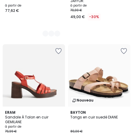
JAFFOR.
à partir de
à partir de
77,62 €
70,00 €
49,00 €
-30%
Nouveau
2
ERAM
BAYTON
Sandale À Talon en cuir
Tongs en cuir suedé DIANE
Couleurs
GEMILANE
à partir de
79,99 €
80,00 €