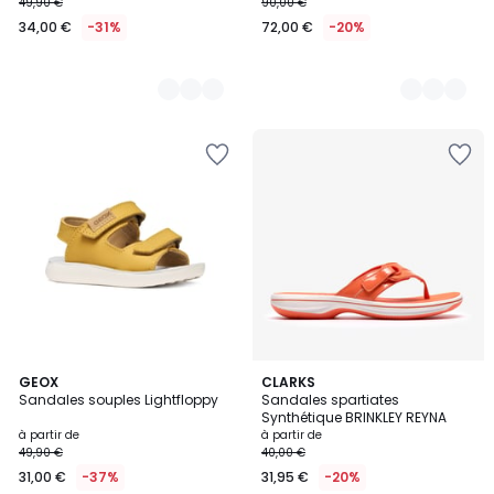
49,90 €
90,00 €
34,00 €
-31%
72,00 €
-20%
1
3
GEOX
7
CLARKS
/
Sandales souples Lightfloppy
Sandales spartiates
Couleurs
Couleurs
5
Synthétique BRINKLEY REYNA
à partir de
à partir de
49,90 €
40,00 €
31,00 €
-37%
31,95 €
-20%