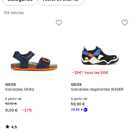
gauche
droite
314 articles
-25€* tous les 50€
4,5
GEOX
GEOX
/ 5
Sandales Ghita
Sandales respirantes WADER
Prix
à partir de
à partir de
42,90 €
59,90 €
à
29,95 €
31,00 €
-27%
partir
de
31,00
4,5
€
/
5