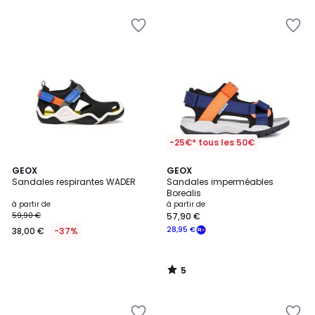
au
lieu
de
42,90
€
27%
de
réduction
appliquée.
-25€* tous les 50€
5
GEOX
GEOX
/
Sandales respirantes WADER
Sandales imperméables
5
Borealis
à partir de
à partir de
59,90 €
57,90 €
28,95 €
38,00 €
-37%
5
/
5