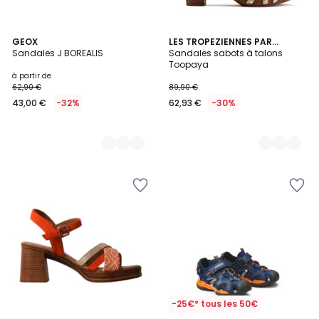
2
GEOX
2
LES TROPEZIENNES PAR
Sandales J BOREALIS
M.BELARBI
Sandales sabots à talons
Couleurs
Couleurs
Toopaya
à partir de
62,90 €
89,90 €
43,00 €
-32%
62,93 €
-30%
-25€* tous les 50€