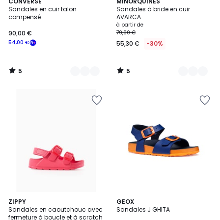
5
5
3
CONVERSE
7
MINORQUINES
/
/
Sandales en cuir talon
Sandales à bride en cuir
Couleurs
Couleurs
5
5
compensé
AVARCA
à partir de
90,00 €
79,00 €
54,00 €
55,30 €
-30%
5
5
/
/
5
5
5
ZIPPY
2
GEOX
/
Sandales en caoutchouc avec
Sandales J GHITA
Couleurs
5
fermeture à boucle et à scratch