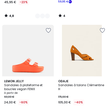
59,95 €
45,95 €
-23%
4,8
4
/
/
5
5
5
13
LEMON JELLY
ODAJE
/
Sandales à plateforme et
Sandales à talons Clémentine
Couleurs
5
boucles vegan FENIX
H
à partir de
60,00 €
175,00 €
24,00 €
-60%
105,00 €
-40%