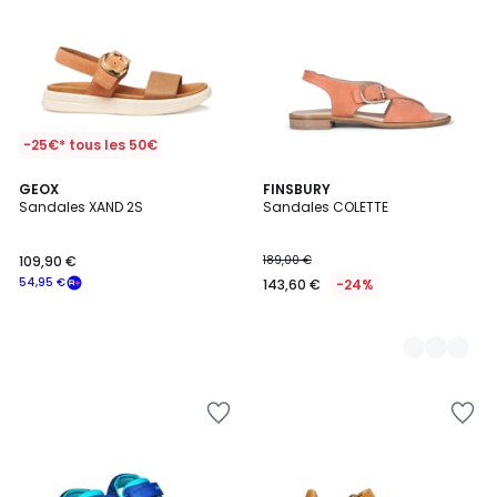
-25€* tous les 50€
GEOX
2
FINSBURY
Sandales XAND 2S
Sandales COLETTE
Couleurs
109,90 €
189,00 €
54,95 €
143,60 €
-24%