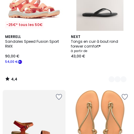
-25€* tous les 50€
4,4
MERRELL
4
NEXT
/ 5
Sandales Speed Fusion Sport
Tongs en cuir à bout rond
Couleurs
RMX
forever comfort®
à partir de
90,00 €
43,00 €
54,00 €
4,4
/
5