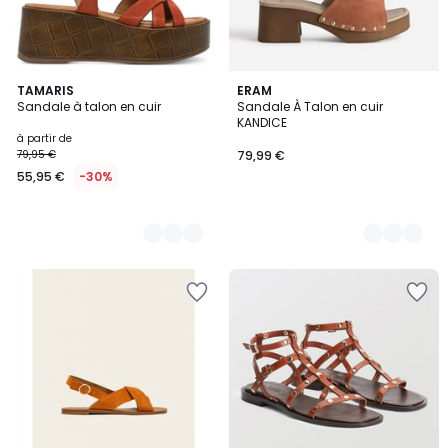
3
TAMARIS
2
ERAM
Sandale à talon en cuir
Sandale À Talon en cuir
Couleurs
Couleurs
KANDICE
à partir de
79,95 €
79,99 €
55,95 €
-30%