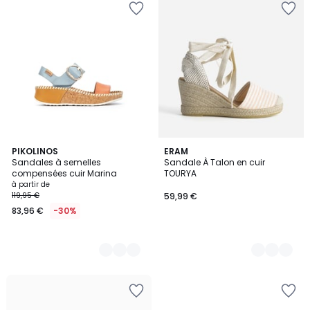
3
PIKOLINOS
2
ERAM
Sandales à semelles
Sandale À Talon en cuir
Couleurs
Couleurs
compensées cuir Marina
TOURYA
à partir de
119,95 €
59,99 €
83,96 €
-30%