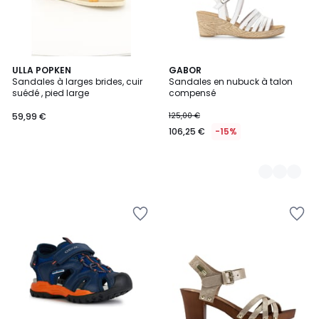
ULLA POPKEN
2
GABOR
Sandales à larges brides, cuir
Sandales en nubuck à talon
Couleurs
suédé , pied large
compensé
59,99 €
125,00 €
106,25 €
-15%