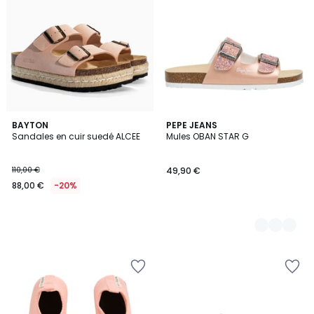
BAYTON
2
PEPE JEANS
Sandales en cuir suedé ALCEE
Mules OBAN STAR G
Couleurs
110,00 €
49,90 €
88,00 €
-20%