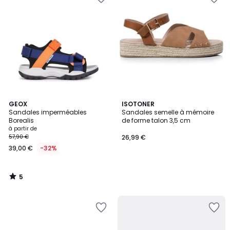
5
GEOX
ISOTONER
/
Sandales imperméables
Sandales semelle à mémoire
5
Borealis
de forme talon 3,5 cm
à partir de
57,90 €
26,99 €
39,00 €
-32%
5
/
5