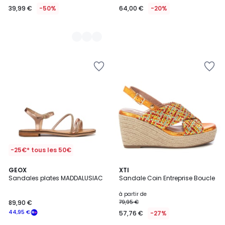
39,99 €
-50%
64,00 €
-20%
-25€* tous les 50€
GEOX
3
XTI
Sandales plates MADDALUSIAC
Sandale Coin Entreprise Boucle
Couleurs
à partir de
89,90 €
79,95 €
44,95 €
57,76 €
-27%