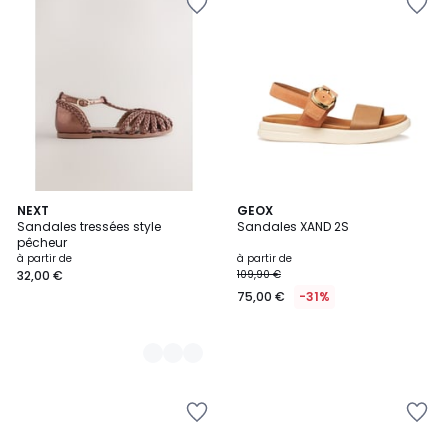
3
NEXT
GEOX
Sandales tressées style
Sandales XAND 2S
Couleurs
pêcheur
à partir de
à partir de
32,00 €
109,90 €
75,00 €
-31%