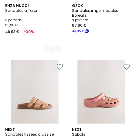
2
ENZA NUCCI
GEOX
Sandales à Talon
Sandales imperméables
Couleurs
Borealis
à partir de
à partir de
69,90 €
67,90 €
33,95 €
48,93 €
-30%
3
NEXT
6
NEXT
Sandales tissées à assise
Sabots