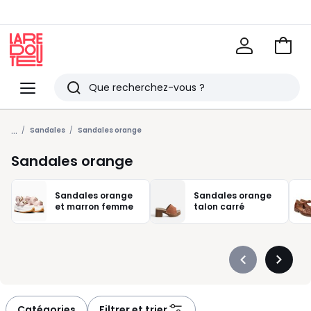
Voir
mon
La
panie
Redoute
Menu
Rechercher
Derniers
...
articles
Sandales
Sandales orange
vus
Sandales orange
Sandales orange
Sandales orange
et marron femme
talon carré
Précédent
Suivan
-
-
défiler
défiler
à
à
Catégories
Filtrer et trier