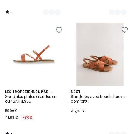
1
/
5
5
LES TROPEZIENNES PAR
2
NEXT
/
M.BELARBI
Sandales plates à brides en
Sandales avec boucle forever
Couleurs
5
cuir BATRESSE
comfort®
59,90 €
46,00 €
41,93 €
-30%