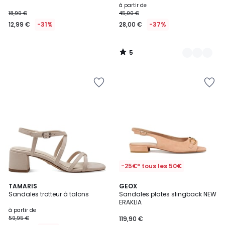
à partir de
18,99 €
45,00 €
12,99 €
-31%
28,00 €
-37%
5
/
5
-25€* tous les 50€
4,8
4
2
TAMARIS
GEOX
/ 5
/
Sandales trotteur à talons
Sandales plates slingback NEW
Couleurs
5
ERAKLIA
à partir de
59,95 €
119,90 €