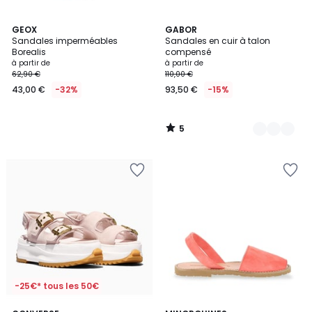
5
GEOX
8
GABOR
/
Sandales imperméables
Sandales en cuir à talon
Couleurs
5
Borealis
compensé
à partir de
à partir de
62,90 €
110,00 €
43,00 €
-32%
93,50 €
-15%
5
/
5
-25€* tous les 50€