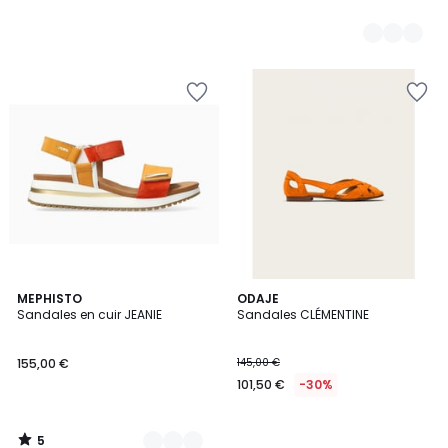
5
8
MEPHISTO
ODAJE
/
Sandales en cuir JEANIE
Sandales CLÉMENTINE
Couleurs
5
155,00 €
145,00 €
101,50 €
-30%
5
/