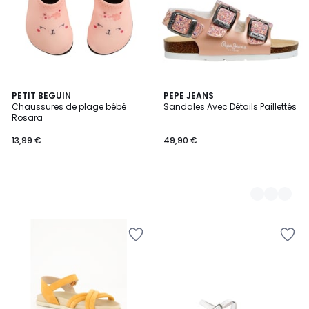
PETIT BEGUIN
2
PEPE JEANS
Chaussures de plage bébé
Sandales Avec Détails Paillettés
Couleurs
Rosara
13,99 €
49,90 €