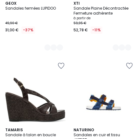
3
GEOX
4
XTI
Sandales fermées LUPIDOO
Sandale Plaine Décontractée
Couleurs
Couleurs
Fermeture adhérente
à partir de
49,90 €
59,95 €
31,00 €
-37%
52,78 €
-11%
3
TAMARIS
NATURINO
Sandale à talon en boucle
Sandales en cuir et tissu
Couleurs