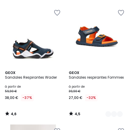
5
4,6
4,5
GEOX
2
GEOX
/ 5
/ 5
Sandales Respirantes Wader
Sandales respirantes Fommiex
Couleurs
à partir de
à partir de
59,90 €
39,90 €
38,00 €
-37%
27,00 €
-32%
4,6
4,5
/
/
5
5