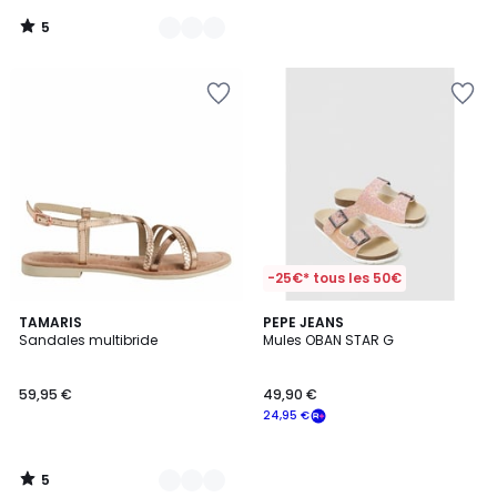
5
/
5
-25€* tous les 50€
5
2
TAMARIS
PEPE JEANS
/
Sandales multibride
Mules OBAN STAR G
Couleurs
5
59,95 €
49,90 €
24,95 €
5
/