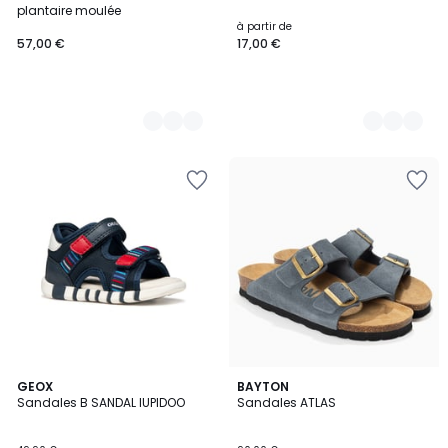
Couleurs
Couleurs
plantaire moulée
à partir de
57,00 €
17,00 €
2
GEOX
3
BAYTON
Sandales B SANDAL IUPIDOO
Sandales ATLAS
Couleurs
Couleurs