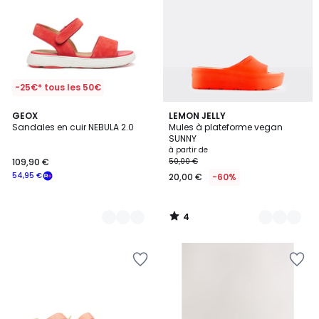
-25€* tous les 50€
4
2
GEOX
22
LEMON JELLY
/
Sandales en cuir NEBULA 2.0
Mules à plateforme vegan
Couleurs
Couleurs
5
SUNNY
à partir de
109,90 €
50,00 €
54,95 €
20,00 €
-60%
4
/
5