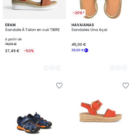
-20%*
3
ERAM
2
HAVAIANAS
Sandale À Talon en cuir TIBRE
Sandales Una Açai
Couleurs
Couleurs
à partir de
74,99 €
45,00 €
36,00 €
37,49 €
-50%