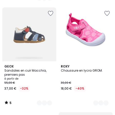
5
5
4
GEOX
3
ROXY
/
Sandales en cuir Macchia,
Chaussure en lycra GROM.
Couleurs
Couleurs
5
premiers pas
à partir de
55,00 €
30,00 €
37,00 €
-32%
18,00 €
-40%
5
/
5