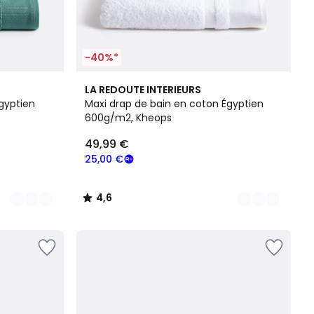
-40%*
11
4,6
LA REDOUTE INTERIEURS
Couleurs
/ 5
gyptien
Maxi drap de bain en coton Égyptien
600g/m2, Kheops
49,99 €
25,00 €
4,6
/
5