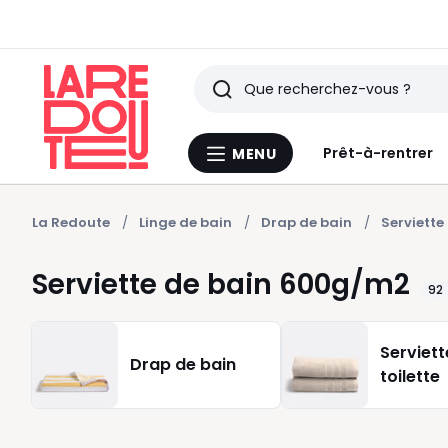
Rechercher
Derniers
Prêt-à-rentrer
MENU
Menu
articles
La
Redoute
vus
La Redoute
Linge de bain
Drap de bain
Serviett
Serviette de bain 600g/m2
92
Serviett
Drap de bain
toilette