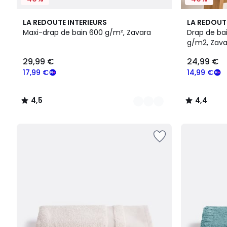
18
4,5
19
4,4
LA REDOUTE INTERIEURS
LA REDOUT
Couleurs
/ 5
Couleurs
/ 5
Maxi-drap de bain 600 g/m², Zavara
Drap de ba
g/m2, Zava
29,99
29,99 €
24,99 €
€
souscrivez
17,99 €
14,99 €
à
notre
4,5
4,4
programme
/
/
pour
5
5
payer
à
la
place
17,99
€.