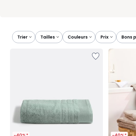
Trier
tailles
couleurs
prix
bons 
-40%*
-40%*