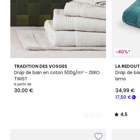
-40%*
14
9
4,5
TRADITION DES VOSGES
LA REDOUT
Couleurs
Couleurs
/ 5
Drap de bain en coton 500g/m² - ZERO
Drap de ba
TWIST
Ismo
à partir de
30,00 €
34,99 €
17,50 €
4,5
/
5