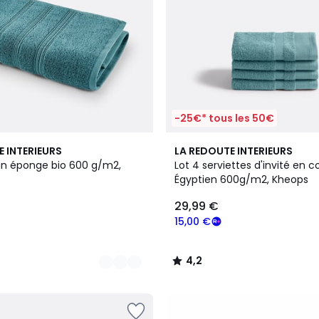
-25€* tous les 50€
4,2
E INTERIEURS
LA REDOUTE INTERIEURS
/ 5
in éponge bio 600 g/m2,
Lot 4 serviettes d'invité en c
Égyptien 600g/m2, Kheops
29,99 €
15,00 €
4,2
/
5