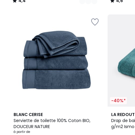
4,4
4,6
/
/
5
5
-40%*
10
4,4
9
4,4
BLANC CERISE
LA REDOUT
Couleurs
/ 5
Couleurs
/ 5
Serviette de toilette 100% Coton BIO,
Drap de ba
DOUCEUR NATURE
g/m2 Ismo
à partir de