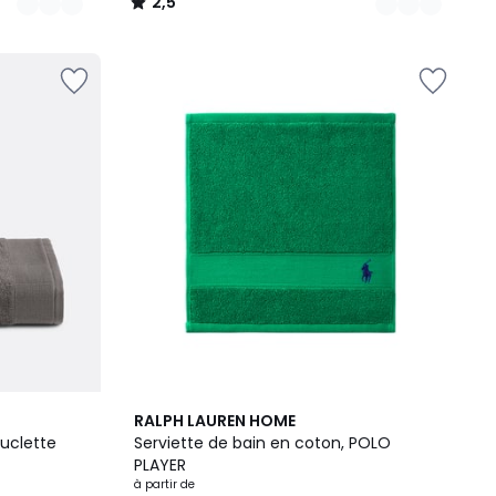
2,5
/
5
15
5
RALPH LAUREN HOME
Couleurs
/
uclette
Serviette de bain en coton, POLO
5
PLAYER
à partir de