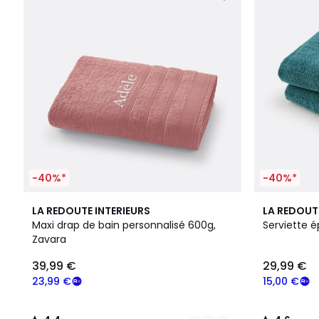
-40%*
-40%*
18
4,4
9
4,6
LA REDOUTE INTERIEURS
LA REDOUT
Couleurs
/ 5
Couleurs
/ 5
Maxi drap de bain personnalisé 600g,
Serviette 
Zavara
39,99 €
29,99 €
23,99 €
15,00 €