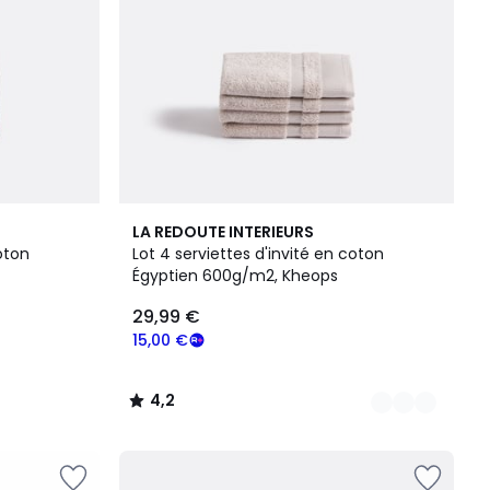
11
4,2
LA REDOUTE INTERIEURS
Couleurs
/ 5
oton
Lot 4 serviettes d'invité en coton
Égyptien 600g/m2, Kheops
29,99 €
15,00 €
4,2
/
5