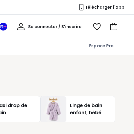
Télécharger l'app
Mon
Se connecter / S'inscrire
Mon
Voir
Voir
compte
espace
mes
mon
La
favoris
panier
Espace Pro
Redoute
+
axi drap de
Linge de bain
ain
enfant, bébé