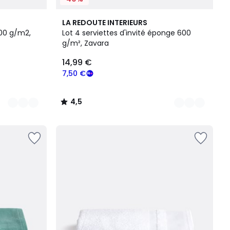
19
4,5
LA REDOUTE INTERIEURS
Couleurs
/ 5
600 g/m2,
Lot 4 serviettes d'invité éponge 600
g/m², Zavara
14,99 €
7,50 €
4,5
/
5