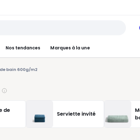
Nos tendances
Marques à la une
e de bain 600g/m2
e de
M
Serviette invité
b