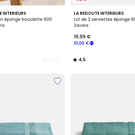
19
4,5
E INTERIEURS
LA REDOUTE INTERIEURS
Couleurs
/ 5
in éponge bouclette 600
Lot de 2 serviettes éponge 
ra
Zavara
19,99 €
10,00 €
4,5
/
5