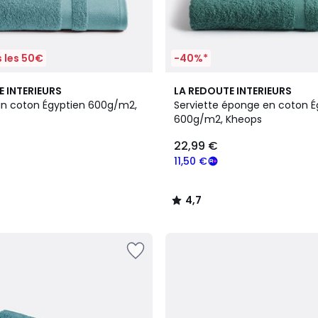
 les 50€
-40%*
11
4,7
E INTERIEURS
LA REDOUTE INTERIEURS
Couleurs
/ 5
in coton Égyptien 600g/m2,
Serviette éponge en coton É
600g/m2, Kheops
22,99 €
11,50 €
4,7
/
5