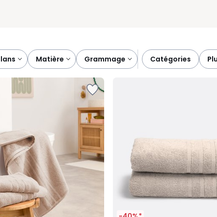
plans
matière
grammage
catégories
p
-40%*