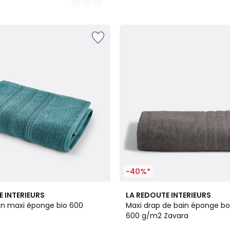
-40%*
2
4,6
E INTERIEURS
LA REDOUTE INTERIEURS
Couleurs
/ 5
in maxi éponge bio 600
Maxi drap de bain éponge bo
600 g/m2 Zavara