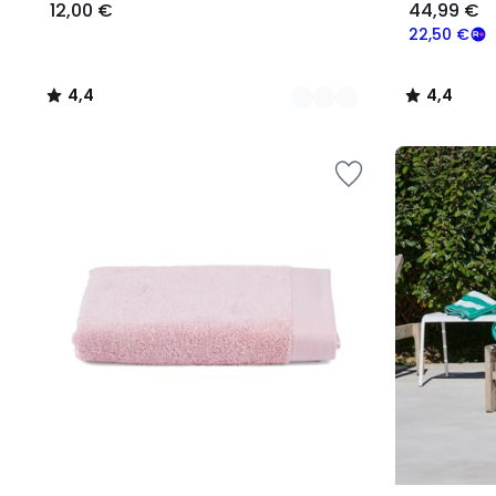
12,00 €
44,99 €
22,50 €
4,4
4,4
/
/
5
5