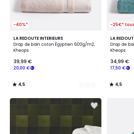
-40%*
-25€* tous
11
4,5
4,5
LA REDOUTE INTERIEURS
LA REDOUT
Couleurs
/ 5
/ 5
Drap de bain coton Égyptien 600g/m2,
Drap de ba
Kheops
Kheops
39,99 €
34,99 €
20,00 €
17,50 €
4,5
4,5
/
/
5
5