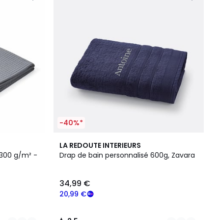
-40%*
19
2,5
LA REDOUTE INTERIEURS
Couleurs
/ 5
 300 g/m² -
Drap de bain personnalisé 600g, Zavara
34,99 €
20,99 €