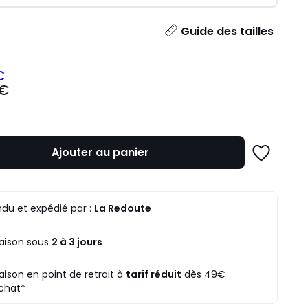
ité
Guide des tailles
€
 €
z
mme
Ajouter au panier
Ajouter
à
une
liste
du et expédié par :
La Redoute
raison sous
2 à 3 jours
raison en point de retrait à
tarif réduit
dès 49€
chat*