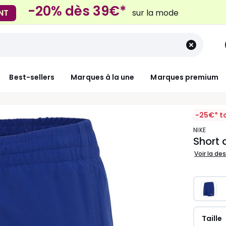
Mondial Relay
 Locker
pour vos petits article
Best-sellers
Marques à la une
Marques premium
-25€* t
NIKE
Short 
Voir la de
Taille