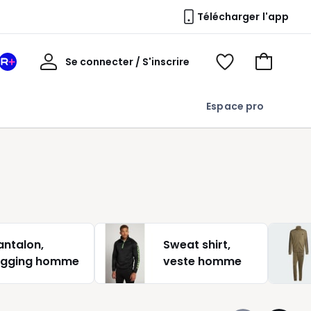
Télécharger l'app
Mon
Se connecter / S'inscrire
Mon
Voir
Voir
compte
espace
mes
mon
La
favoris
panier
Espace pro
Redoute
+
antalon,
Sweat shirt,
ogging homme
veste homme