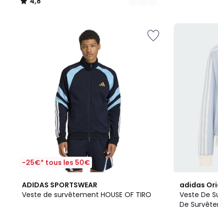
4,8
/
5
-25€* tous les 50€
2
5
ADIDAS SPORTSWEAR
adidas Ori
Couleurs
/
Veste de survêtement HOUSE OF TIRO
Veste De 
5
De Survêt