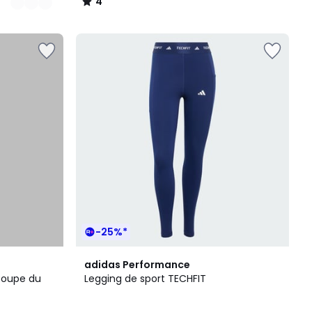
4
/
5
-25%*
3
4,6
adidas Performance
Couleurs
/ 5
Coupe du
Legging de sport TECHFIT