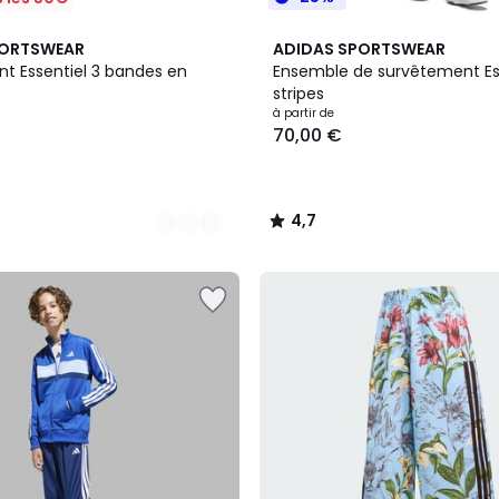
12
4,7
PORTSWEAR
ADIDAS SPORTSWEAR
Couleurs
/ 5
t Essentiel 3 bandes en
Ensemble de survêtement Ess
stripes
à partir de
70,00 €
4,7
/
5