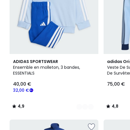
6
4,9
10
4,8
ADIDAS SPORTSWEAR
adidas Ori
Couleurs
/ 5
Couleurs
/ 5
Ensemble en molleton, 3 bandes,
Veste De S
ESSENTIALS
De Survête
40,00 €
75,00 €
32,00 €
4,9
4,8
/
/
5
5