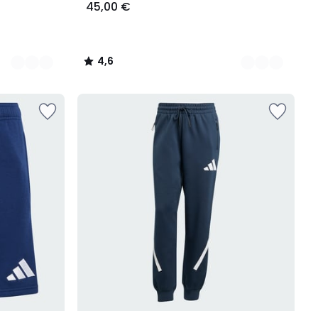
45,00 €
4,6
/
5