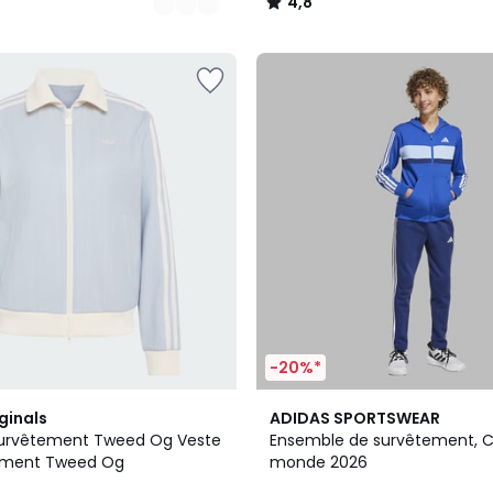
4,8
/
5
-20%*
2
ginals
ADIDAS SPORTSWEAR
Couleurs
Survêtement Tweed Og Veste
Ensemble de survêtement, 
ement Tweed Og
monde 2026