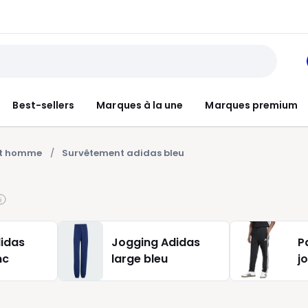
Best-sellers
Marques à la une
Marques premium
nt homme
Survêtement adidas bleu
idas
Jogging Adidas
P
nc
large bleu
j