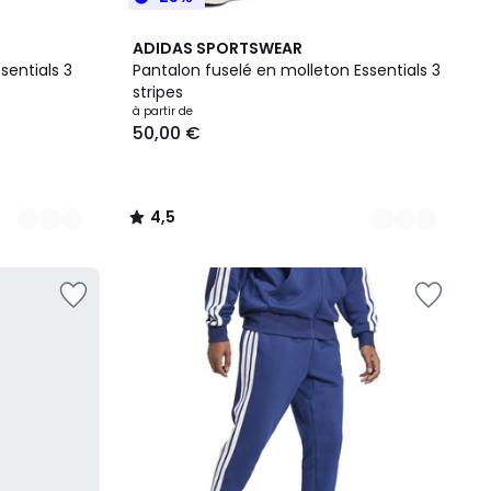
2
4,5
ADIDAS SPORTSWEAR
Couleurs
/ 5
entials 3
Pantalon fuselé en molleton Essentials 3
stripes
à partir de
50,00 €
4,5
/
5