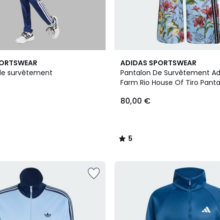
2
5
PORTSWEAR
ADIDAS SPORTSWEAR
Couleurs
/
de survêtement
Pantalon De Survêtement Ad
5
Farm Rio House Of Tiro Pant
Survêtement Adidas X Farm 
80,00 €
Of Tiro
5
/
5