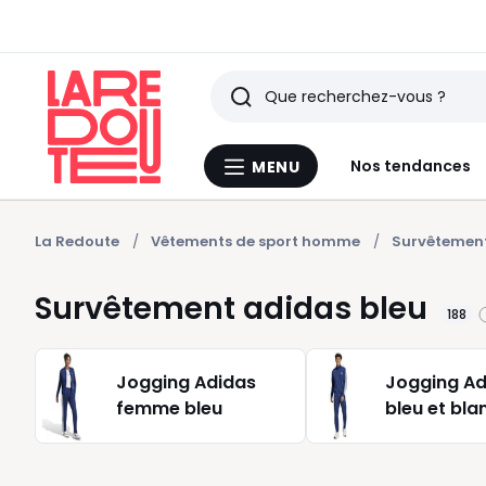
Rechercher
Derniers
Nos tendances
MENU
Menu
articles
La
Redoute
vus
La Redoute
Vêtements de sport homme
Survêteme
Survêtement adidas bleu
188
Jogging Adidas
Jogging Ad
femme bleu
bleu et bla