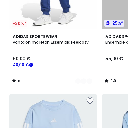
-25%*
-20%*
3
5
4,8
ADIDAS SPORTSWEAR
ADIDAS S
Couleurs
/
/ 5
Pantalon molleton Essentials Feelcozy
Ensemble 
5
50,00 €
55,00 €
40,00 €
5
4,8
/
/
5
5