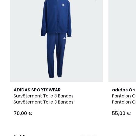
2
4,8
3
ADIDAS SPORTSWEAR
adidas Ori
Couleurs
/ 5
Couleurs
Survêtement Toile 3 Bandes
Pantalon Ou
Survêtement Toile 3 Bandes
Pantalon Ou
70,00 €
55,00 €