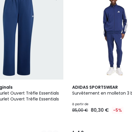
3
4,8
ginals
ADIDAS SPORTSWEAR
Couleurs
/ 5
rlet Ouvert Trèfle Essentials
Survêtement en molleton 3
rlet Ouvert Trèfle Essentials
à partir de
80,30 €
85,00 €
-5%