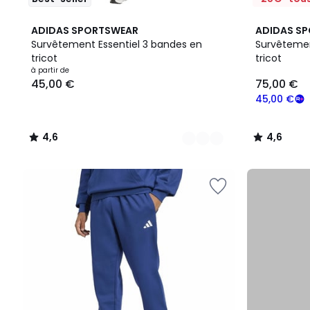
7
4,6
3
4,6
ADIDAS SPORTSWEAR
ADIDAS S
Couleurs
/ 5
Couleurs
/ 5
Survêtement Essentiel 3 bandes en
Survêtemen
tricot
tricot
Prix
à partir de
45,00 €
75,00 €
à
partir
45,00 €
de
45,00
4,6
4,6
€.
/
/
5
5