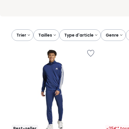
Trier
tailles
type d'article
genre
Best-seller
-25€* tous