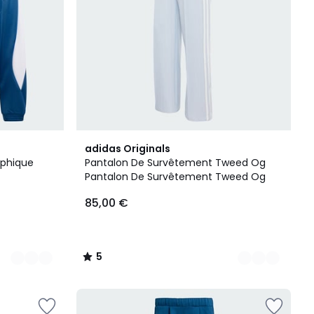
2
5
adidas Originals
Couleurs
/
aphique
Pantalon De Survêtement Tweed Og
5
Pantalon De Survêtement Tweed Og
85,00 €
5
/
5