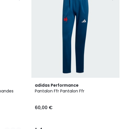
4
adidas Performance
/
 bandes
Pantalon Ffr Pantalon Ffr
5
60,00 €