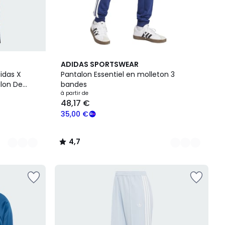
4
4,7
ADIDAS SPORTSWEAR
Couleurs
/ 5
idas X
Pantalon Essentiel en molleton 3
alon De
bandes
Rio House
à partir de
48,17 €
35,00 €
4,7
/
5