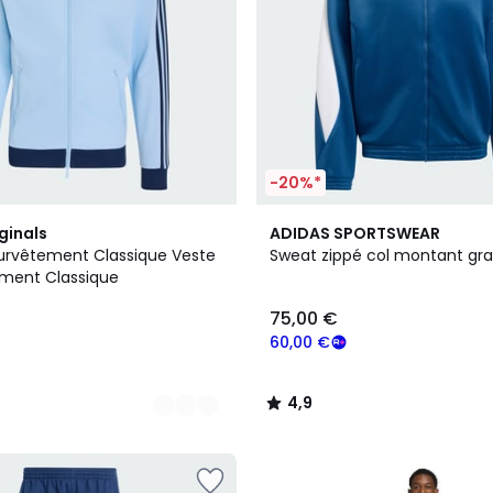
-20%*
5
4,9
ginals
ADIDAS SPORTSWEAR
Couleurs
/ 5
urvêtement Classique Veste
Sweat zippé col montant gr
ment Classique
75,00 €
60,00 €
4,9
/
5