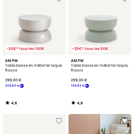
-30€* tous les 100€
-25€* tous les 50€
4,8
4,8
AM.PM
AM.PM
/ 5
/ 5
Table basse en métal fer laqué,
Table basse en métal fer laqué,
Rouva
Rouva
299,00 €
299,00 €
209,50 €
149,83 €
4,8
4,8
/
/
5
5