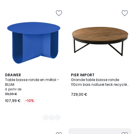
5
5
3
DRAWER
PIER IMPORT
Table basse ronde en métal -
Grande table basse ronde
Couleurs
BLUM
110cm bois naturel teck recyclé
et pieds métal style
à partir de
contemporain industriel SWING
119,99 €
729,00 €
107,99 €
-10%