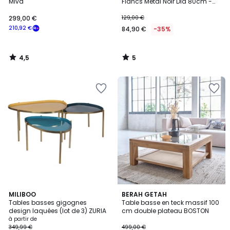
5
Miva
Flancs Métal Noir Dia 80cm -
EKLO
299,00 €
129,00 €
210,92 €
84,90 €
-35%
4,5
5
/
/
5
5
3
4,3
2
MILIBOO
BERAH GETAH
/
/ 5
Tables basses gigognes
Table basse en teck massif 100
Couleurs
5
design laquées (lot de 3) ZURIA
cm double plateau BOSTON
à partir de
349,99 €
499,00 €