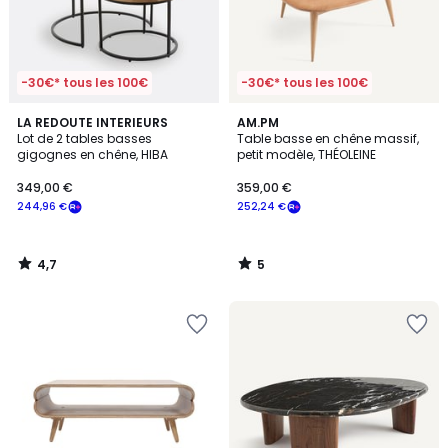
-30€* tous les 100€
-30€* tous les 100€
4,7
5
LA REDOUTE INTERIEURS
AM.PM
/ 5
/
Lot de 2 tables basses
Table basse en chêne massif,
5
gigognes en chêne, HIBA
petit modèle, THÉOLEINE
349,00 €
359,00 €
244,96 €
252,24 €
4,7
5
/
/
5
5