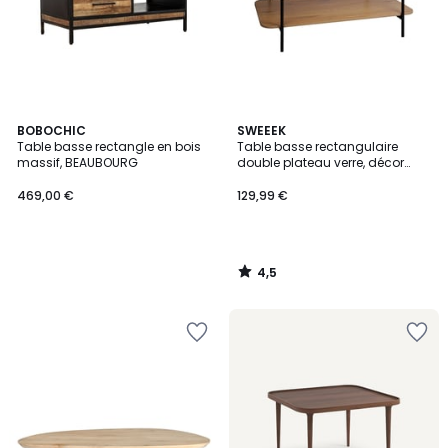
4,5
BOBOCHIC
SWEEEK
/ 5
Table basse rectangle en bois
Table basse rectangulaire
massif, BEAUBOURG
double plateau verre, décor
bois et métal SMOOKY
469,00 €
129,99 €
4,5
/
5