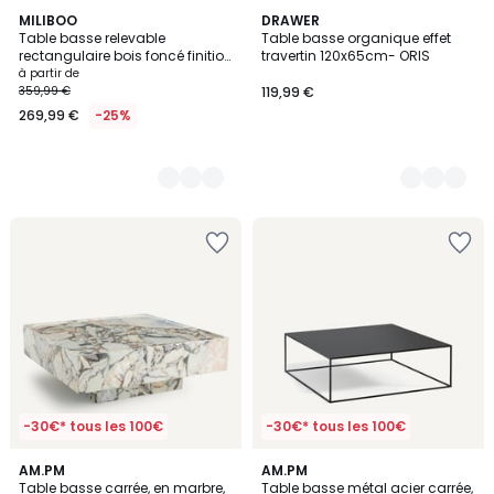
2
MILIBOO
3
DRAWER
Table basse relevable
Table basse organique effet
Couleurs
Couleurs
rectangulaire bois foncé finition
travertin 120x65cm- ORIS
noyer et métal noir L103 cm
à partir de
SEDA
359,99 €
119,99 €
269,99 €
-25%
-30€* tous les 100€
-30€* tous les 100€
5
4,1
AM.PM
AM.PM
/
/ 5
Table basse carrée, en marbre,
Table basse métal acier carrée,