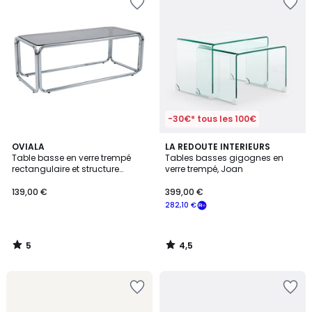
-30€* tous les 100€
5
4,5
OVIALA
LA REDOUTE INTERIEURS
/
/ 5
Table basse en verre trempé
Tables basses gigognes en
5
rectangulaire et structure
verre trempé, Joan
chrome 110x50 cm, LEWIS
139,00 €
399,00 €
282,10 €
5
4,5
/
/
5
5