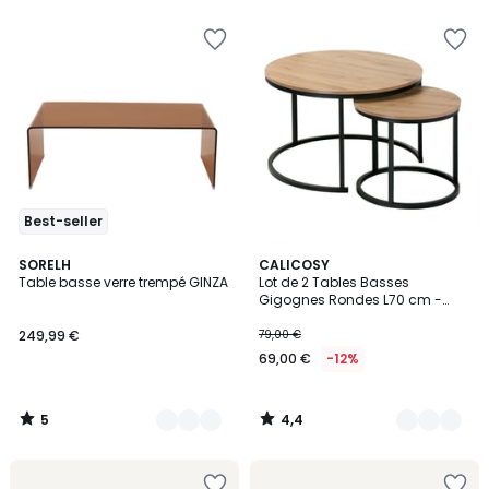
Best-seller
5
4,4
2
SORELH
4
CALICOSY
/
/ 5
Table basse verre trempé GINZA
Lot de 2 Tables Basses
Couleurs
Couleurs
5
Gigognes Rondes L70 cm -
LENNY
249,99 €
79,00 €
69,00 €
-12%
5
4,4
/
/
5
5