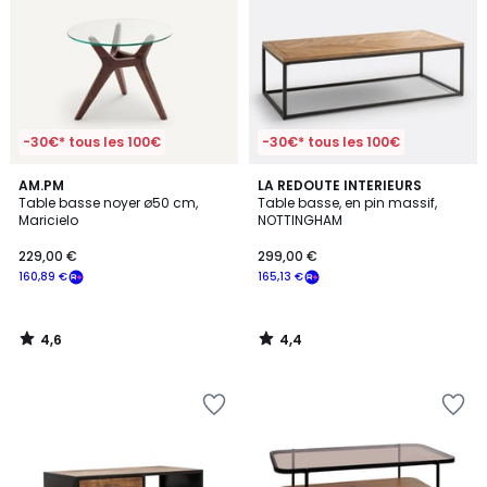
-30€* tous les 100€
-30€* tous les 100€
4,6
4,4
AM.PM
LA REDOUTE INTERIEURS
/ 5
/ 5
Table basse noyer ø50 cm,
Table basse, en pin massif,
Maricielo
NOTTINGHAM
229,00 €
299,00 €
160,89 €
165,13 €
4,6
4,4
/
/
5
5