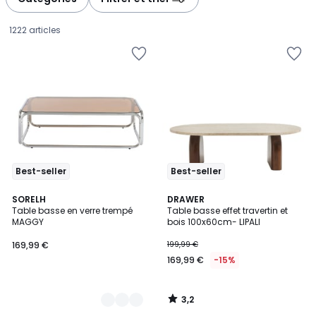
gauche
droite
1222 articles
Best-seller
Best-seller
3,2
2
SORELH
DRAWER
/ 5
Table basse en verre trempé
Table basse effet travertin et
Couleurs
MAGGY
bois 100x60cm- LIPALI
169,99
169,99 €
199,99 €
€.
169,99 €
-15%
3,2
/
5