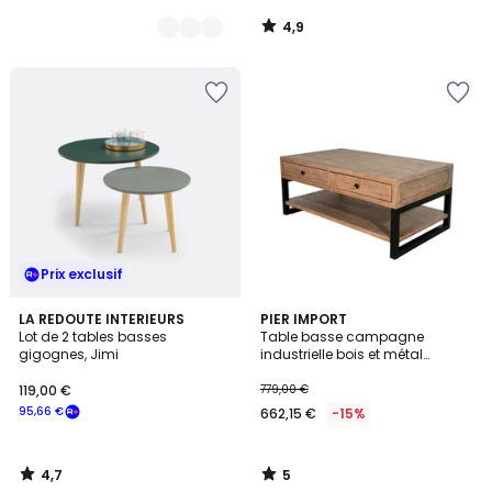
4,9
/
5
Prix exclusif
4,7
5
LA REDOUTE INTERIEURS
PIER IMPORT
/ 5
/
Lot de 2 tables basses
Table basse campagne
5
gigognes, Jimi
industrielle bois et métal
AUCKLAND
119,00 €
779,00 €
95,66 €
662,15 €
-15%
4,7
5
/
/