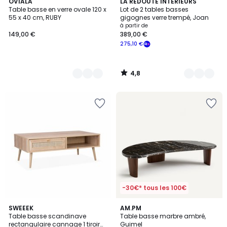
4,8
2
OVIALA
2
LA REDOUTE INTERIEURS
/ 5
Table basse en verre ovale 120 x
Lot de 2 tables basses
Couleurs
Couleurs
55 x 40 cm, RUBY
gigognes verre trempé, Joan
à partir de
149,00 €
389,00 €
275,10 €
4,8
/
5
-30€* tous les 100€
3,9
5
2
SWEEEK
AM.PM
/ 5
/
Table basse scandinave
Table basse marbre ambré,
Couleurs
5
rectangulaire cannage 1 tiroir
Guimel