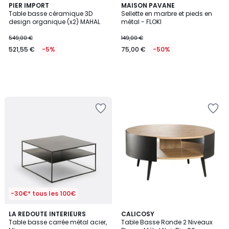
PIER IMPORT
MAISON PAVANE
Table basse céramique 3D
Sellette en marbre et pieds en
design organique (x2) MAHAL
métal - FLOKI
549,00 €
149,00 €
521,55 €
-5%
75,00 €
-50%
-30€* tous les 100€
4,5
5
LA REDOUTE INTERIEURS
CALICOSY
/ 5
/
Table basse carrée métal acier,
Table Basse Ronde 2 Niveaux