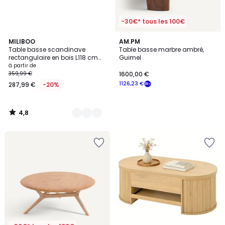
-30€* tous les 100€
4,8
3
MILIBOO
AM.PM
/ 5
Table basse scandinave
Table basse marbre ambré,
Couleurs
rectangulaire en bois L118 cm
Guimel
TAKLA
à partir de
359,99 €
1600,00 €
1126,23 €
287,99 €
-20%
4,8
/
5