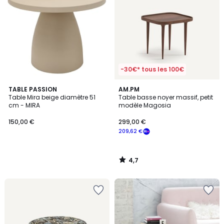
-30€* tous les 100€
4,7
TABLE PASSION
AM.PM
/ 5
Table Mira beige diamètre 51
Table basse noyer massif, petit
cm - MIRA
modèle Magosia
150,00 €
299,00 €
209,62 €
4,7
/
5