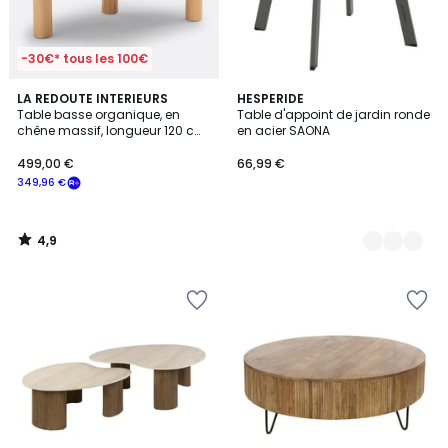
-30€* tous les 100€
4,9
LA REDOUTE INTERIEURS
3
HESPERIDE
/ 5
Table basse organique, en
Table d'appoint de jardin ronde
Couleurs
chêne massif, longueur 120 cm,
en acier SAONA
RODI
499,00 €
66,99 €
349,96 €
4,9
/
5