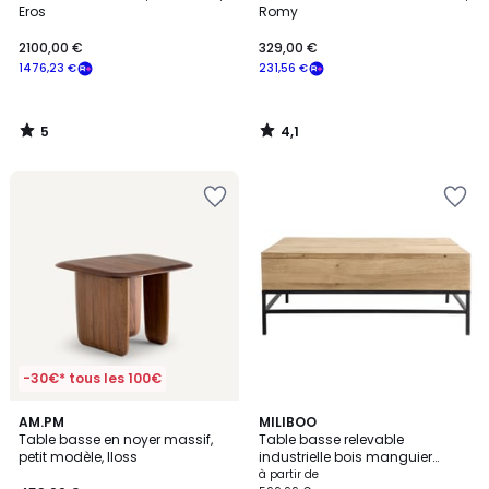
5
Eros
Romy
2100,00 €
329,00 €
1476,23 €
231,56 €
5
4,1
/
/
5
5
-30€* tous les 100€
5
5
AM.PM
2
MILIBOO
/
/
Table basse en noyer massif,
Table basse relevable
Couleurs
5
5
petit modèle, Iloss
industrielle bois manguier
massif teinté et métal noir L110
à partir de