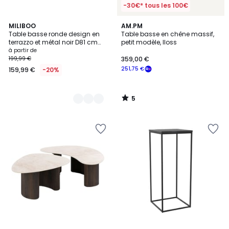
-30€* tous les 100€
5
2
MILIBOO
AM.PM
/
Table basse ronde design en
Table basse en chêne massif,
Couleurs
5
terrazzo et métal noir D81 cm
petit modèle, Iloss
MEZZO
à partir de
199,99 €
359,00 €
251,75 €
159,99 €
-20%
5
/
5