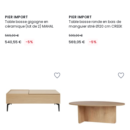
PIER IMPORT
PIER IMPORT
Table basse gigogne en
Table basse ronde en bois de
céramique (lot de 2) MAHAL
manguier strié Ø120 cm CREEK
569,00 €
599,00 €
540,55 €
-5%
569,05 €
-5%