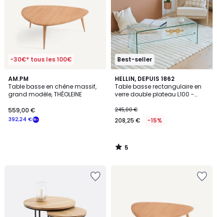
-30€* tous les 100€
Best-seller
5
AM.PM
HELLIN, DEPUIS 1862
/
Table basse en chêne massif,
Table basse rectangulaire en
5
grand modèle, THÉOLEINE
verre double plateau L100 -
IDORA
559,00 €
245,00 €
392,24 €
208,25 €
-15%
5
/
5