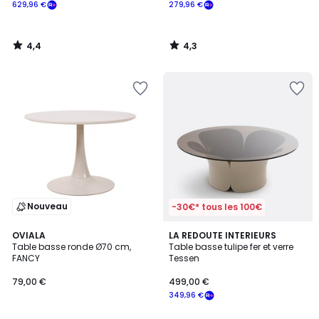
629,96 €
279,96 €
4,4
4,3
/
/
5
5
Nouveau
-30€* tous les 100€
4,9
3
OVIALA
LA REDOUTE INTERIEURS
/ 5
Table basse ronde Ø70 cm,
Table basse tulipe fer et verre
Couleurs
FANCY
Tessen
79,00 €
499,00 €
349,96 €