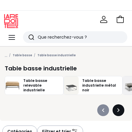
Voir
mon
La
panie
Redoute
Menu
Rechercher
Derniers
...
articles
Table basse
Table basse industrielle
vus
Table basse industrielle
Table basse
Table basse
relevable
industrielle métal
industrielle
noir
Précédent
Suivan
-
-
défiler
défiler
à
à
Catégories
Filtrer et trier