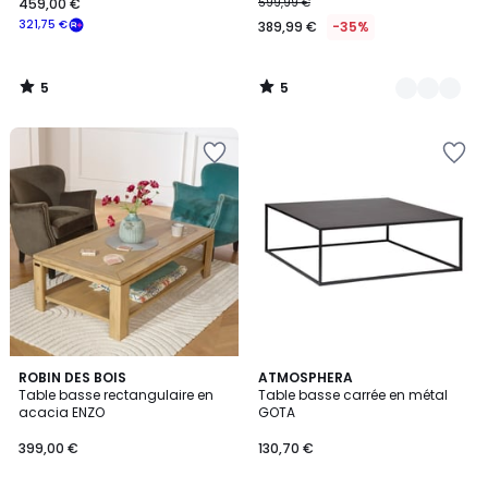
cm YPSTER
459,00 €
599,99 €
321,75 €
389,99 €
-35%
5
5
/
/
5
5
5
ROBIN DES BOIS
ATMOSPHERA
/
Table basse rectangulaire en
Table basse carrée en métal
5
acacia ENZO
GOTA
399,00 €
130,70 €