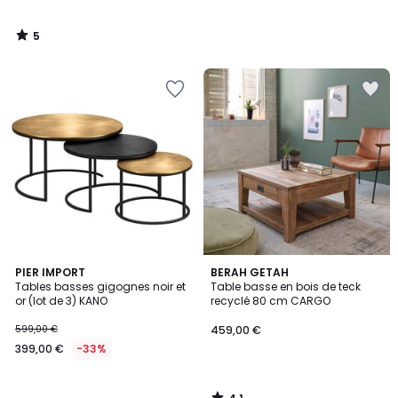
5
/
5
4,1
PIER IMPORT
BERAH GETAH
/ 5
Tables basses gigognes noir et
Table basse en bois de teck
or (lot de 3) KANO
recyclé 80 cm CARGO
599,00 €
459,00 €
399,00 €
-33%