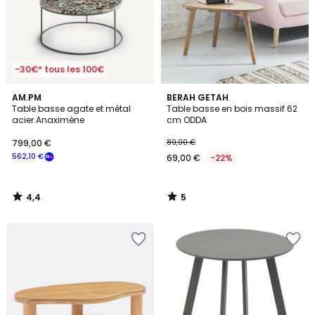
-30€* tous les 100€
4,4
5
AM.PM
BERAH GETAH
/ 5
/
Table basse agate et métal
Table basse en bois massif 62
5
acier Anaximène
cm ODDA
799,00 €
89,00 €
562,10 €
69,00 €
-22%
4,4
5
/
/
5
5