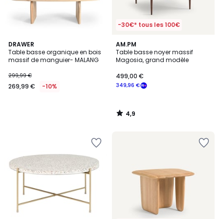
-30€* tous les 100€
4,9
DRAWER
AM.PM
/ 5
Table basse organique en bois
Table basse noyer massif
massif de manguier- MALANG
Magosia, grand modèle
299,99 €
499,00 €
349,96 €
269,99 €
-10%
4,9
/
5