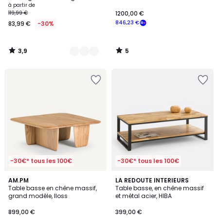
BOHÈME
à partir de
119,99 €
1200,00 €
846,23 €
83,99 €
-30%
3,9
5
/
/
5
5
-30€* tous les 100€
-30€* tous les 100€
4,4
4,3
AM.PM
LA REDOUTE INTERIEURS
/ 5
/ 5
Table basse en chêne massif,
Table basse, en chêne massif
grand modèle, Iloss
et métal acier, HIBA
899,00 €
399,00 €