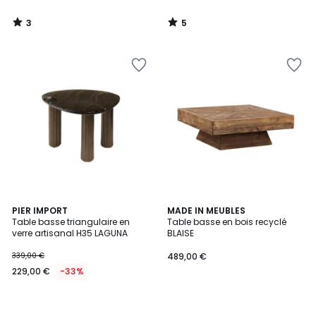
3
5
/
/
5
5
PIER IMPORT
MADE IN MEUBLES
Table basse triangulaire en
Table basse en bois recyclé
verre artisanal H35 LAGUNA
BLAISE
339,00 €
489,00 €
229,00 €
-33%