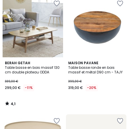
4,1
BERAH GETAH
MAISON PAVANE
/ 5
Table basse en bois massif 130
Table basse ronde en bois
cm double plateau ODDA
massif et métal D90 cm - TAJY
339,00 €
399,00 €
299,00 €
-11%
319,00 €
-20%
4,1
/
5