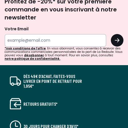
Profitez de -20%* sur votre première
newsletter
commande en vous inscrivant à notre
newsletter
Votre Email
OK
*Voir conditions de l'offre
. En vous abonnant, vous consentez à recevoir des
communications commerciales personnalisées de la part de La Redoute. Vous
pouvez vous
désabonner
à tout moment. Pour en savoir plus, consultez
notre politique de confidentialité.
DÈS 49€ D’ACHAT, FAITES-VOUS
LIVRER EN POINT DE RETRAIT POUR
1,95€*
RETOURS GRATUITS*
30 JOURS POUR CHANGER D'AVIS*