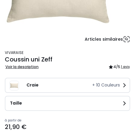
Articles similaires
VIVARAISE
Coussin uni Zeff
Voir la description
4
/5
1 avis
Craie
+
10
Couleurs
Taille
Prix
à partir de
21,90 €
à
partir