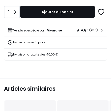
de
21,90
Quantité
1
Ajouter au panier
€.
Ajoute
à
une
liste
4,1/5 (235)
Vendu et expédié par :
Vivaraise
Livraison sous 5 jours
Livraison gratuite dès 40,00 €
Articles similaires