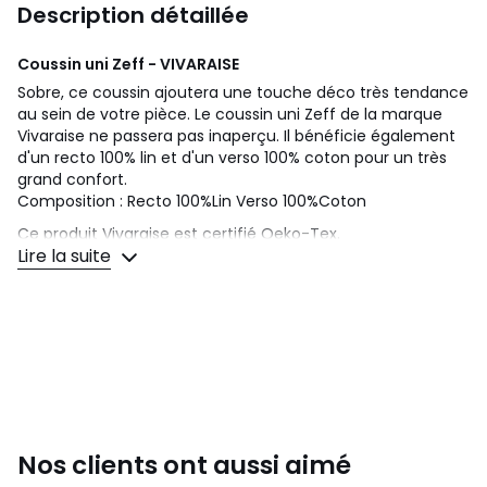
Description détaillée
Coussin uni Zeff - VIVARAISE
Sobre, ce coussin ajoutera une touche déco très tendance
au sein de votre pièce. Le coussin uni Zeff de la marque
Vivaraise ne passera pas inaperçu. Il bénéficie également
d'un recto 100% lin et d'un verso 100% coton pour un très
grand confort.
Composition : Recto 100%Lin Verso 100%Coton
Ce produit Vivaraise est certifié Oeko-Tex.
Lire la suite
Oeko-Tex est le premier label visant à garantir les qualités
humano-écologiques des textiles : exempt de produits
toxiques pour le corps et pour l'environnement. Cette
certification est attribuée par association indépendante
allemande aux tissus qui respectent un cahier des charges
précis afin de garantir la sécurité textile de leurs
composants.
Vivaraise : nomade, chic et bohème
Vivaraise joue la carte de la couleur pour une décoration
Nos clients ont aussi aimé
plein de sensibilité et de personnalité qui se décline dans