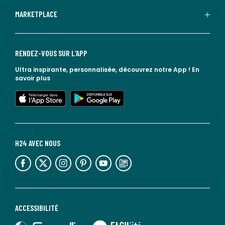
MARKETPLACE
RENDEZ-VOUS SUR L'APP
Ultra inspirante, personnalisée, découvrez notre App !
En
savoir plus
lien vers l'app store
lien vers google play
H24 AVEC NOUS
lien vers l'espace réseaux sociaux
lien vers l'espace réseaux sociaux
lien vers l'espace réseaux sociaux
lien vers l'espace réseaux sociaux
lien vers l'espace réseaux sociaux
lien vers le blog la redoute
ACCESSIBILITÉ
lien vers Sourdline