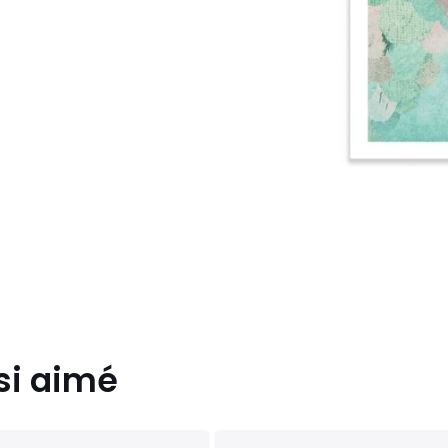
si aimé