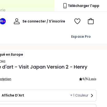
erie
Télécharger l'app
Mon
Se connecter / S'inscrire
Mon
Voir
Voir
compte
espace
mes
mon
La
favoris
panier
Espace Pro
Redoute
+
qué en Europe
TIONS
e d'art - Visit Japan Version 2 - Henry
scription
5
/5
2 avis
Affiche D'Art
+
1
Couleur