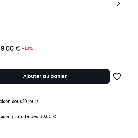
ité
19,00 €
-13%
Ajouter au panier
Ajouter
à
une
liste
raison sous 10 jours
raison gratuite dès 60,00 €
n
.