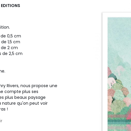
L EDITIONS
tion.
 de 0,5 cm
 de 1,5 cm
s de 2 cm
s de 2,5 cm
ne.
nry Rivers, nous propose une
 ne compte plus ses
des plus beaux paysage
a nature qu'on peut voir
ras !
ir