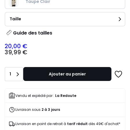
Taupe Clair
Taille
Guide des tailles
20,00 €
39,99
39,99 €
€
souscrivez
à
notre
Quantité
1
Ajouter au panier
programme
Ajoute
pour
à
payer
une
à
liste
Vendu et expédié par :
La Redoute
la
place
Livraison sous
2 à 3 jours
20,00
€.
Livraison en point de retrait à
tarif réduit
dès 49€ d'achat*