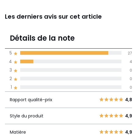
Les derniers avis sur cet article
4,9
Détails de la note
(31)
moyenne des avis
5
27
dans toutes les
4
4
langues
3
0
Informations,
2
0
La Redoute s'engage
1
0
Rapport
5
27
4,8
qualité-prix
4
4
Rapport qualité-prix
4,8
3
0
Style du
4,9
2
Style du produit
4,9
0
produit
1
0
Matière
4,9
Matière
4,9