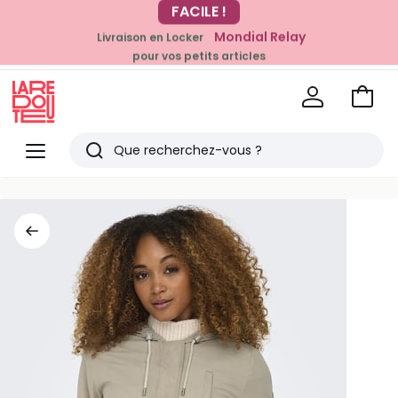
-20% dès 39€*
Mondial Relay
Livraison en Locker
sur la mode
pour vos petits articles
Voir
mon
La
panie
Redoute
Menu
Rechercher
Derniers
articles
vus