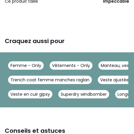
Ce produit taille
Impeccable
Craquez aussi pour
Femme - Only
Vêtements - Only
Manteau, veste
Trench coat femme manches raglan
Veste ajustée
Veste en cuir gipsy
Superdry windbomber
Longue
Conseils et astuces