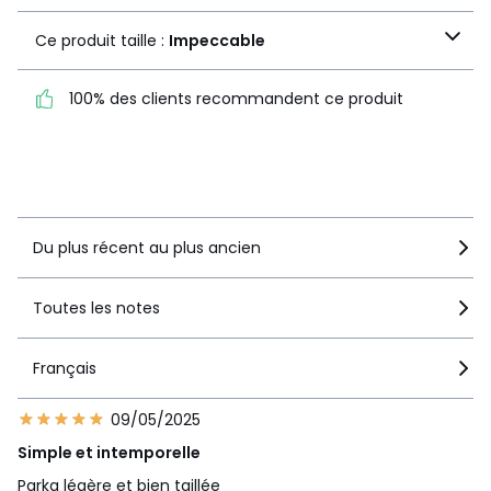
Ce produit taille :
Ce produit taille :
Impeccable
Impeccable
100% des clients recommandent ce produit
100% des clients
recommandent ce produit
Voir le détail de la note
Du plus récent au plus ancien
Toutes les notes
Français
09/05/2025
Simple et intemporelle
Parka légère et bien taillée