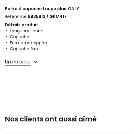
Parka à capuche taupe clair
ONLY
Référence
6935912 / GKM417
Détails produit
• Longueur : court
• Capuche
• Fermeture zippée
• Capuche fixe
Composition et Entretien
Lire la suite
• 92% polyester, 8% polyamide
• Pour l'entretien, merci de vous référer aux indications
figurant sur l'étiquette du produit
Couleurs
Taupe Clair
Tailles
XS, S, M, L, XL
Caractéristiques environnementales de l’emballage
En savoir plus sur nos emballages
Nos clients ont aussi aimé