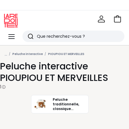
Voir
mon
La
panie
Redoute
Menu
Rechercher
Derniers
...
articles
Peluche interactive
PIOUPIOU ET MERVEILLES
Peluche interactive
vus
PIOUPIOU ET MERVEILLES
1
Peluche
traditionnelle,
classique
Pioupiou et
merveilles