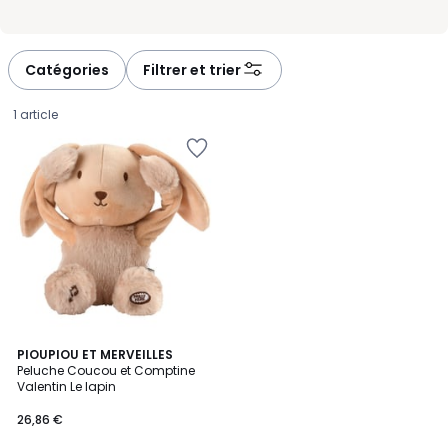
Catégories
Filtrer et trier
1 article
PIOUPIOU ET MERVEILLES
Peluche Coucou et Comptine
Valentin Le lapin
26,86
26,86 €
€.