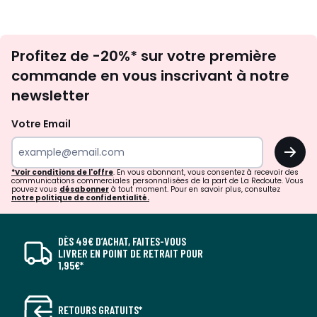
Inscription
Profitez de -20%* sur votre première
newsletter
commande en vous inscrivant à notre
newsletter
Votre Email
OK
*Voir conditions de l'offre
. En vous abonnant, vous consentez à recevoir des
communications commerciales personnalisées de la part de La Redoute. Vous
pouvez vous
désabonner
à tout moment. Pour en savoir plus, consultez
notre politique de confidentialité.
DÈS 49€ D’ACHAT, FAITES-VOUS
LIVRER EN POINT DE RETRAIT POUR
1,95€*
RETOURS GRATUITS*