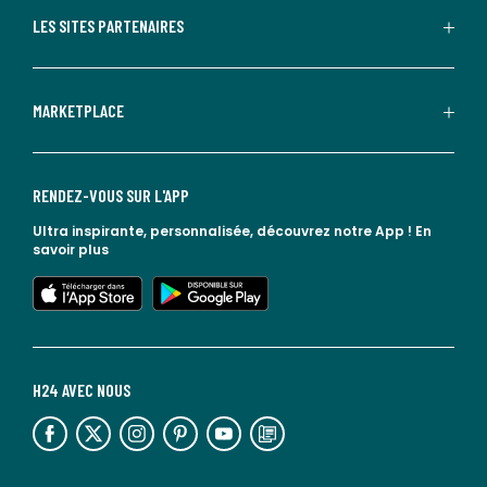
LES SITES PARTENAIRES
MARKETPLACE
RENDEZ-VOUS SUR L'APP
Ultra inspirante, personnalisée, découvrez notre App !
En
savoir plus
lien vers l'app store
lien vers google play
H24 AVEC NOUS
lien vers l'espace réseaux sociaux
lien vers l'espace réseaux sociaux
lien vers l'espace réseaux sociaux
lien vers l'espace réseaux sociaux
lien vers l'espace réseaux sociaux
lien vers le blog la redoute