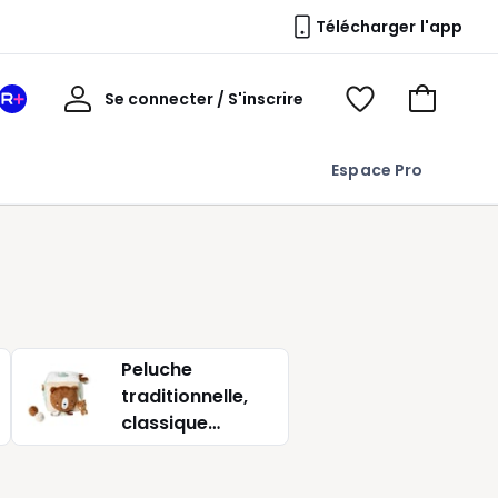
Télécharger l'app
Mon
Se connecter / S'inscrire
Mon
Voir
Voir
compte
espace
mes
mon
La
favoris
panier
Espace Pro
Redoute
+
Peluche
traditionnelle,
classique
Pioupiou et
merveilles