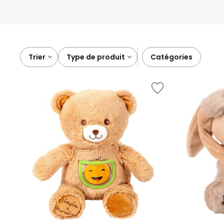
Trier
type de produit
catégories