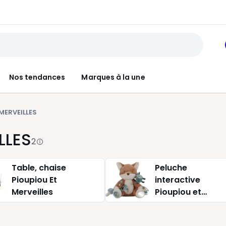
Nos tendances
Marques à la une
MERVEILLES
LLES
2
Table, chaise
Peluche
Pioupiou Et
interactive
Merveilles
Pioupiou et
merveilles