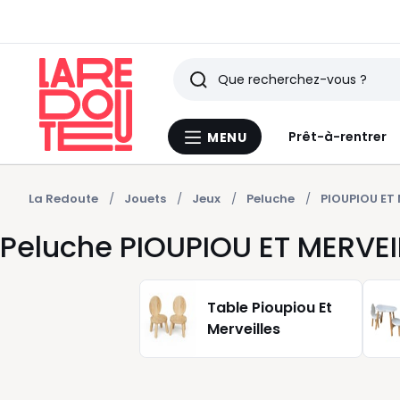
Rechercher
Derniers
Prêt-à-rentrer
MENU
Menu
articles
La
Redoute
vus
La Redoute
Jouets
Jeux
Peluche
PIOUPIOU ET 
Peluche PIOUPIOU ET MERVEI
Table Pioupiou Et
Merveilles