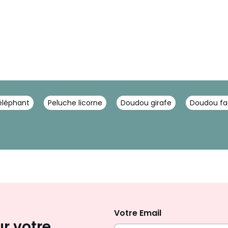
éléphant
Peluche licorne
Doudou girafe
Doudou f
Inscription
newsletter
Votre Email
ur votre