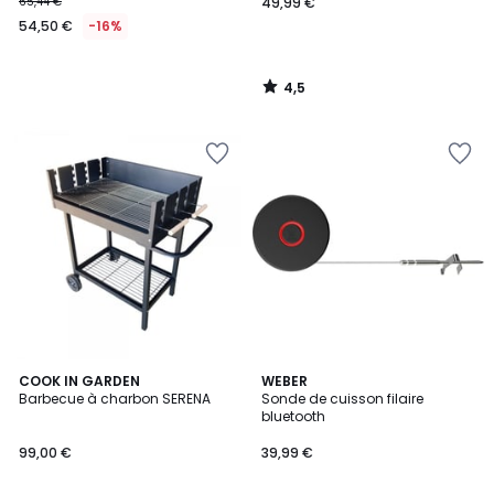
65,44 €
49,99 €
54,50 €
-16%
4,5
/
5
COOK IN GARDEN
WEBER
Barbecue à charbon SERENA
Sonde de cuisson filaire
bluetooth
99,00 €
39,99 €