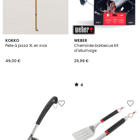
4
KOKKO
WEBER
/
Pelle à pizza XL en inox
Cheminée barbecue Kit
5
d'allumage
49,00 €
29,99 €
4
/
5