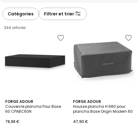
-
-
défiler
défiler
à
à
Catégories
Filtrer et trier
gauche
droite
344 articles
3,2
FORGE ADOUR
FORGE ADOUR
/ 5
Couvercle plancha Pour Base
Housse plancha H 680 pour
60 CPABC60N
plancha Base Origin Modern 60
78,98
78,98 €
47,90 €
€.