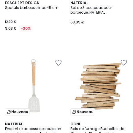
ESSCHERT DESIGN
NATERIAL
Spatule barbecue inox 45 cm
Set de 3 couteaux pour
barbecue, NATERIAL
12,90 €
63,99 €
9,03 €
-30%
Nouveau
Nouveau
4,4
NATERIAL
OONI
/ 5
Ensemble accessoires cuisson
Bois de fumage Buchettes de