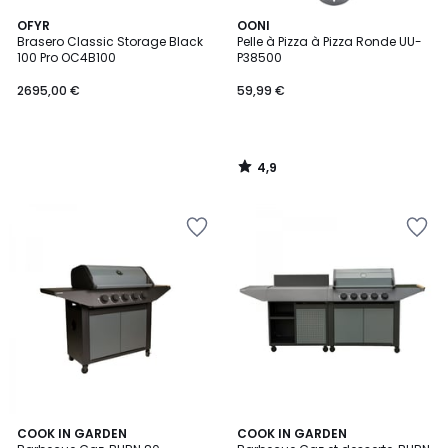
4,9
OFYR
OONI
/ 5
Brasero Classic Storage Black
Pelle à Pizza à Pizza Ronde UU-
100 Pro OC4B100
P38500
2695,00 €
59,99 €
4,9
/
5
COOK IN GARDEN
COOK IN GARDEN