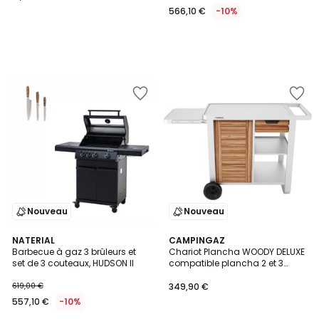
566,10 €
-10%
Nouveau
Nouveau
NATERIAL
CAMPINGAZ
Barbecue à gaz 3 brûleurs et
Chariot Plancha WOODY DELUXE
set de 3 couteaux, HUDSON II
compatible plancha 2 et 3
brûleurs Blue Flame, Sorio et
Master
619,00 €
349,90 €
557,10 €
-10%