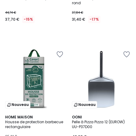
rond
44,74 €
37,84 €
37,70 €
-15%
31,40 €
-17%
Nouveau
Nouveau
4,5
HOME MAISON
OONI
/ 5
Housse de protection barbecue
Pelle à Pizza Pizza 12 (EUROW)
rectangulaire
UU-P37D00