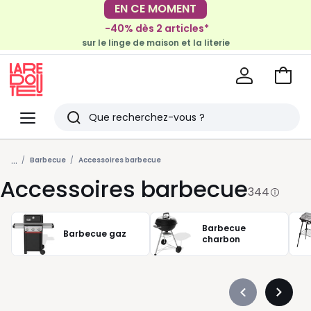
-40% dès 2 articles*
sur le linge de maison et la literie
EN CE MOMENT
-30€ tous les 100€*
sur le meuble & la déco
Voir
mon
La
panie
Redoute
Menu
Rechercher
Derniers
...
articles
Barbecue
Accessoires barbecue
Accessoires barbecue
vus
344
Barbecue
Barbecue gaz
charbon
Précédent
Suivan