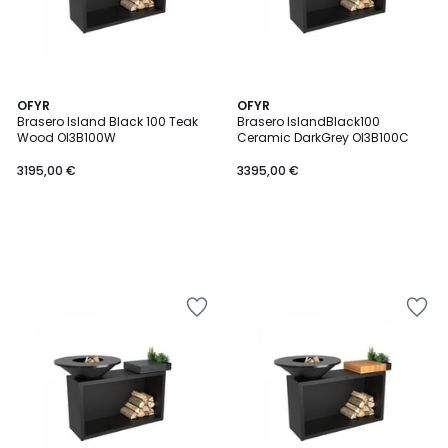
OFYR
OFYR
Brasero Island Black 100 Teak
Brasero IslandBlack100
Wood OI3B100W
Ceramic DarkGrey OI3B100C
3195,00 €
3395,00 €