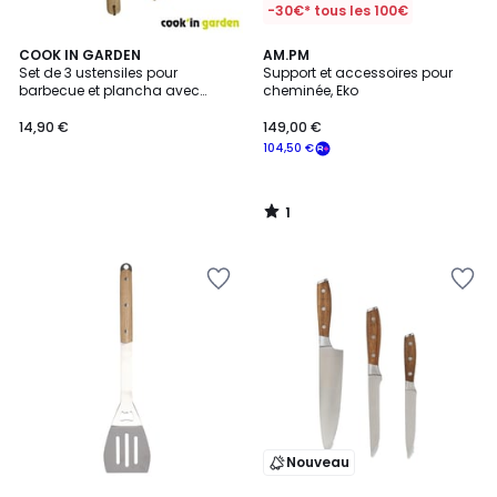
-30€* tous les 100€
1
COOK IN GARDEN
AM.PM
/
Set de 3 ustensiles pour
Support et accessoires pour
5
barbecue et plancha avec
cheminée, Eko
manche en bois
14,90 €
149,00 €
104,50 €
1
/
5
Nouveau