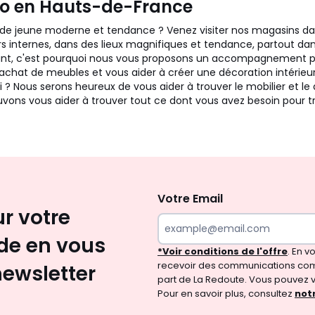
o en Hauts-de-France
e jeune moderne et tendance ? Venez visiter nos magasins dans
s internes, dans des lieux magnifiques et tendance, partout dan
llant, c'est pourquoi nous vous proposons un accompagnement per
l'achat de meubles et vous aider à créer une décoration intérie
i ? Nous serons heureux de vous aider à trouver le mobilier et le
vons vous aider à trouver tout ce dont vous avez besoin pour 
Inscription
newsletter
Votre Email
ur votre
e en vous
*Voir conditions de l'offre
. En 
recevoir des communications com
newsletter
part de La Redoute. Vous pouvez 
Pour en savoir plus, consultez
notr