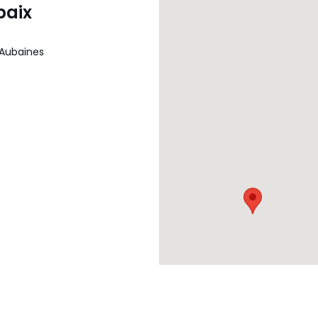
baix
 Aubaines