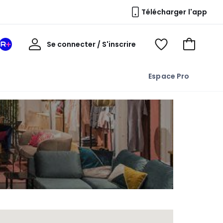
Télécharger l'app
Mon
Se connecter / S'inscrire
Mon
Voir
Voir
compte
espace
mes
mon
La
favoris
panier
Espace Pro
Redoute
+