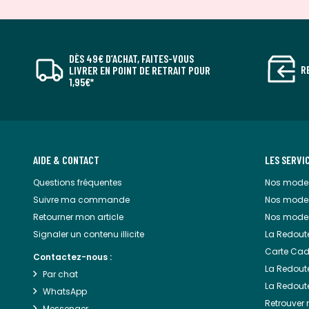
DÈS 49€ D’ACHAT, FAITES-VOUS
R
LIVRER EN POINT DE RETRAIT POUR
1,95€*
AIDE & CONTACT
LES SERVI
Questions fréquentes
Nos modes
Suivre ma commande
Nos mode
Retourner mon article
Nos modes
Signaler un contenu illicite
La Redout
Carte Cad
Contactez-nous :
La Redoute
Par chat
La Redout
WhatsApp
Retrouver
Messenger