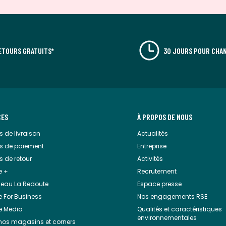
ETOURS GRATUITS*
30 JOURS POUR CHAN
CES
À PROPOS DE NOUS
 de livraison
Actualités
s de paiement
Entreprise
 de retour
Activités
e +
Recrutement
eau La Redoute
Espace presse
 For Business
Nos engagements RSE
e Media
Qualités et caractéristiques
environnementales
 nos magasins et corners