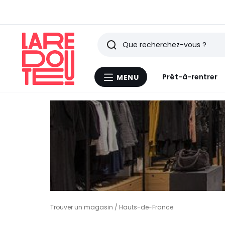
Rechercher
Derniers
Prêt-à-rentrer
MENU
Menu
articles
La
Redoute
vus
Trouver un magasin
/ Hauts-de-France