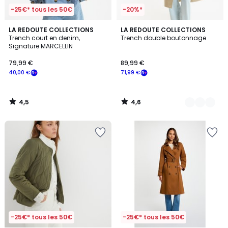
-25€* tous les 50€
-20%*
4,5
4,6
LA REDOUTE COLLECTIONS
2
LA REDOUTE COLLECTIONS
/ 5
/ 5
Trench court en denim,
Trench double boutonnage
Couleurs
Signature MARCELLIN
79,99 €
89,99 €
40,00 €
71,99 €
4,5
4,6
/
/
5
5
-25€* tous les 50€
-25€* tous les 50€