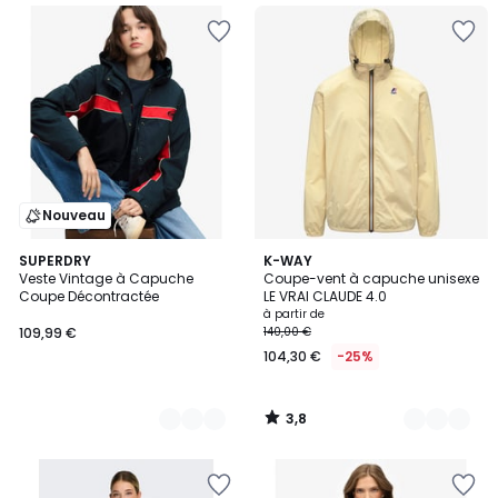
Nouveau
3,8
2
SUPERDRY
11
K-WAY
/ 5
Veste Vintage à Capuche
Coupe-vent à capuche unisexe
Couleurs
Couleurs
Coupe Décontractée
LE VRAI CLAUDE 4.0
à partir de
109,99 €
140,00 €
104,30 €
-25%
3,8
/
5