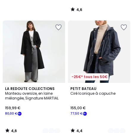
à
notre
4,6
programme
/
5
pour
payer
à
la
place
199,95
€.
-25€* tous les 50€
4,6
4,4
3
LA REDOUTE COLLECTIONS
3
PETIT BATEAU
/ 5
/ 5
Manteau oversize, en laine
Ciré Iconique à capuche
Couleurs
Couleurs
mélangée, Signature MARTIAL
159,99 €
155,00 €
80,00 €
77,50 €
4,6
4,4
/
/