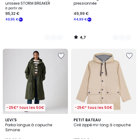
Couleurs
Couleurs
unisexe STORM BREAKER
pressionnée
à partir de
95,32 €
49,99 €
49,95 €
44,99 €
4,7
/
5
-25€* tous les 50€
-25€* tous les 50€
4
5
LEVI'S
2
PETIT BATEAU
/
/
Parka longue à capuche
Ciré zippé mi-long à capuche
Couleurs
5
5
Simone