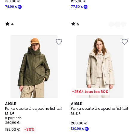
130,00 €
155,00 €
78,00 €
77,50 €
4
5
/
/
5
5
-25€* tous les 50€
3
AIGLE
AIGLE
Parka courte à capuche fishtail
Parka courte à capuche fishtail
Couleurs
MTD®
MTD®
à partir de
260,00 €
260,00 €
130,00 €
182,00 €
-30%