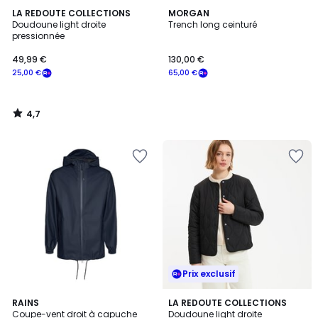
4,7
LA REDOUTE COLLECTIONS
MORGAN
/ 5
Doudoune light droite
Trench long ceinturé
pressionnée
49,99 €
130,00 €
25,00 €
65,00 €
4,7
/
5
Prix exclusif
4,7
2
RAINS
2
LA REDOUTE COLLECTIONS
/ 5
Coupe-vent droit à capuche
Doudoune light droite