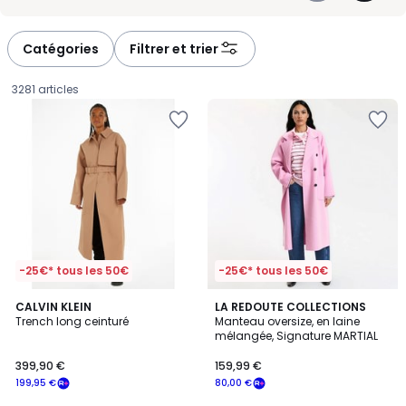
intemporels aux nuances plus vives qui réveillent une tenue. Un
-
-
simple changement de manteau suffit parfois à transformer votre
défiler
défiler
allure. À vous de composer la silhouette qui vous ressemble, en
à
à
toute simplicité.
Catégories
Filtrer et trier
gauche
droite
3281 articles
-25€* tous les 50€
-25€* tous les 50€
4,6
CALVIN KLEIN
LA REDOUTE COLLECTIONS
/ 5
Trench long ceinturé
Manteau oversize, en laine
mélangée, Signature MARTIAL
399,90
399,90 €
159,99 €
€
199,95 €
80,00 €
souscrivez