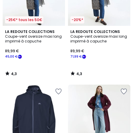
-25€* tous les 50€
-20%*
4,3
4,3
LA REDOUTE COLLECTIONS
LA REDOUTE COLLECTIONS
/ 5
/ 5
Coupe-vent oversize maxi long
Coupe-vent oversize maxi long
imprimé à capuche
imprimé à capuche
89,99 €
89,99 €
45,00 €
71,99 €
4,3
4,3
/
/
5
5