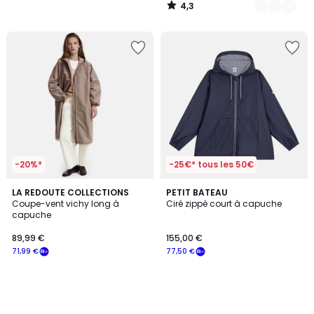
4,3
/
5
-20%*
-25€* tous les 50€
LA REDOUTE COLLECTIONS
PETIT BATEAU
Coupe-vent vichy long à
Ciré zippé court à capuche
capuche
89,99 €
155,00 €
71,99 €
77,50 €