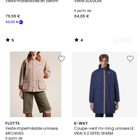
/
/
Veste matelassée en denim
Veste ALASKAN
Couleurs
5
5
à partir de
79,99 €
94,65 €
40,00 €
5
4
/
/
5
5
4,5
4
FLOTTE
K-WAY
/ 5
Veste imperméable unisexe,
Coupe-vent mi-long unisexe LE
Couleurs
ARCHIVES
VRAI 4.0 EIFFEL WARM
à partir de