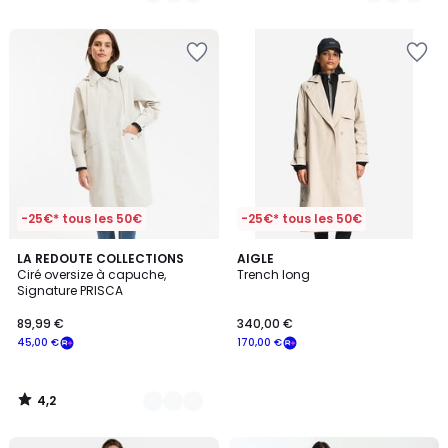
5
5
-25€* tous les 50€
-25€* tous les 50€
4,2
3
LA REDOUTE COLLECTIONS
AIGLE
/ 5
Ciré oversize à capuche,
Trench long
Couleurs
Signature PRISCA
89,99 €
340,00 €
45,00 €
170,00 €
4,2
/
5