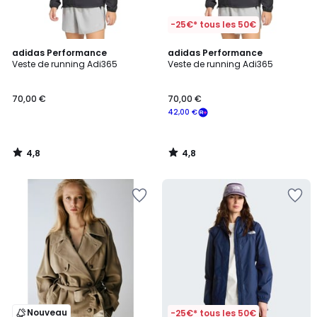
-25€* tous les 50€
4,8
4,8
adidas Performance
adidas Performance
/ 5
/ 5
Veste de running Adi365
Veste de running Adi365
70,00 €
70,00 €
42,00 €
4,8
4,8
/
/
5
5
Nouveau
-25€* tous les 50€