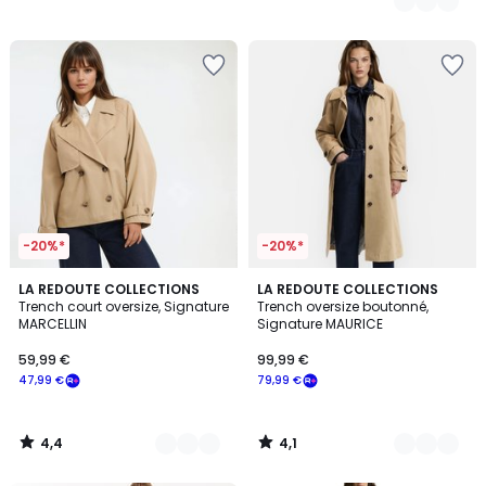
-20%*
-20%*
4,4
4,1
2
LA REDOUTE COLLECTIONS
3
LA REDOUTE COLLECTIONS
/ 5
/ 5
Trench court oversize, Signature
Trench oversize boutonné,
Couleurs
Couleurs
MARCELLIN
Signature MAURICE
59,99 €
99,99 €
47,99 €
79,99 €
4,4
4,1
/
/
5
5