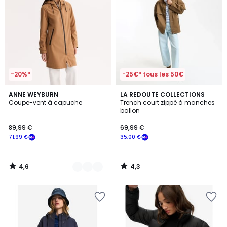
-20%*
-25€* tous les 50€
4,6
4,3
2
ANNE WEYBURN
LA REDOUTE COLLECTIONS
/ 5
/ 5
Coupe-vent à capuche
Trench court zippé à manches
Couleurs
ballon
89,99 €
69,99 €
71,99 €
35,00 €
4,6
4,3
/
/
5
5