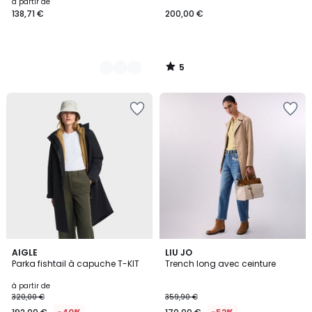
à partir de
138,71 €
200,00 €
5
/
5
4
AIGLE
LIU JO
Parka fishtail à capuche T-KIT
Trench long avec ceinture
Couleurs
à partir de
320,00 €
359,90 €