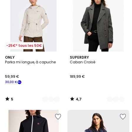
-25€* tous les 50€
5
4,7
2
ONLY
2
SUPERDRY
/
/ 5
Parka mi longue, à capuche
Caban Croisé
Couleurs
Couleurs
5
59,99 €
189,99 €
30,00 €
5
4,7
/
/
5
5