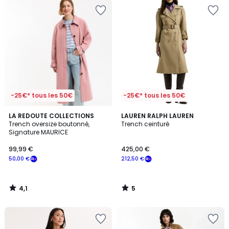
-25€* tous les 50€
-25€* tous les 50€
4,1
5
LA REDOUTE COLLECTIONS
LAUREN RALPH LAUREN
/ 5
/
Trench oversize boutonné,
Trench ceinturé
5
Signature MAURICE
99,99 €
425,00 €
50,00 €
212,50 €
4,1
5
/
/
5
5