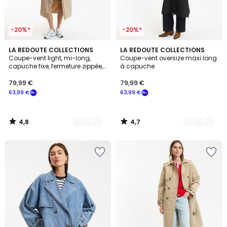
-20%*
-20%*
4,8
4,7
2
LA REDOUTE COLLECTIONS
2
LA REDOUTE COLLECTIONS
/ 5
/ 5
Coupe-vent light, mi-long,
Coupe-vent oversize maxi long
Couleurs
Couleurs
capuche fixe, fermeture zippée,
à capuche
mi-saison
79,99 €
79,99 €
63,99 €
63,99 €
4,8
4,7
/
/
5
5