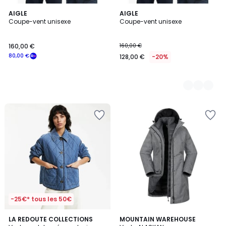
AIGLE
2
AIGLE
Coupe-vent unisexe
Coupe-vent unisexe
Couleurs
160,00 €
160,00 €
80,00 €
128,00 €
-20%
-25€* tous les 50€
5
4
LA REDOUTE COLLECTIONS
3
MOUNTAIN WAREHOUSE