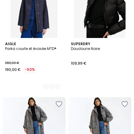
4
AIGLE
SUPERDRY
Parka courte et évasée MTD®
Doudoune Noire
Couleurs
380,00 €
109,99 €
190,00 €
-50%