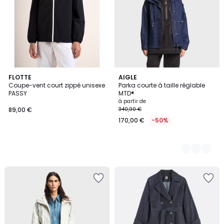
FLOTTE
2
AIGLE
Coupe-vent court zippé unisexe
Parka courte à taille réglable
Couleurs
PASSY
MTD®
à partir de
89,00 €
340,00 €
170,00 €
-50%