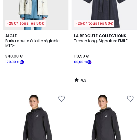
-25€* tous les 50€
-25€* tous les 50€
4,3
AIGLE
LA REDOUTE COLLECTIONS
/ 5
Parka courte à taille réglable
Trench long, Signature EMILE
MTD®
340,00 €
119,99 €
170,00 €
60,00 €
4,3
/
5