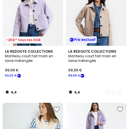
Prix exclusif
-25€* tous les 50€
4,4
4,4
LA REDOUTE COLLECTIONS
2
LA REDOUTE COLLECTIONS
/ 5
/ 5
Manteau court fait main en
Manteau court fait main en
Couleurs
laine mélangée
laine mélangée
99,99 €
99,99 €
50,00 €
89,99 €
4,4
4,4
/
/
5
5