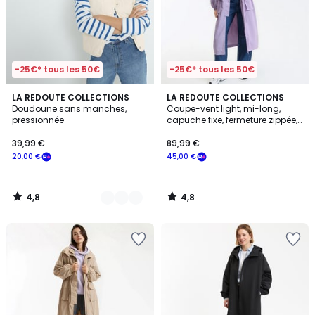
-25€* tous les 50€
-25€* tous les 50€
4,8
4,8
3
LA REDOUTE COLLECTIONS
LA REDOUTE COLLECTIONS
/ 5
/ 5
Doudoune sans manches,
Coupe-vent light, mi-long,
Couleurs
pressionnée
capuche fixe, fermeture zippée,
mi-saison
39,99 €
89,99 €
20,00 €
45,00 €
4,8
4,8
/
/
5
5