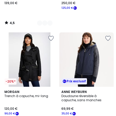
139,00 €
250,00 €
125,00 €
4,5
/
5
Prix exclusif
-20%*
4,6
5
3
MORGAN
4
ANNE WEYBURN
/ 5
/
Trench à capuche, mi-long
Doudoune réversible à
Couleurs
Couleurs
5
capuche, sans manches
120,00 €
69,99 €
96,00 €
35,00 €