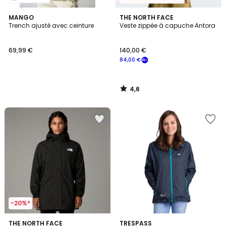
4,6
MANGO
THE NORTH FACE
/ 5
Trench ajusté avec ceinture
Veste zippée à capuche Antora
69,99 €
140,00 €
84,00 €
4,6
/
5
-20%*
4,6
4,4
THE NORTH FACE
5
TRESPASS