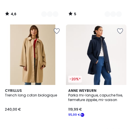
4,6
5
/
/
5
5
-20%*
4,3
CYRILLUS
2
ANNE WEYBURN
/ 5
Trench long coton biologique
Parka mi-longue, capuche fixe,
Couleurs
fermeture zippée, mi-saison
240,00 €
119,99 €
95,99 €