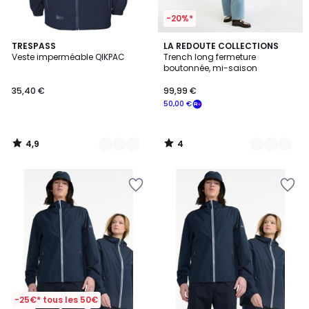
-20%*
4,9
4
2
TRESPASS
2
LA REDOUTE COLLECTIONS
/ 5
/
Veste imperméable QIKPAC
Trench long fermeture
Couleurs
Couleurs
5
boutonnée, mi-saison
35,40 €
99,99 €
50,00 €
4,9
4
/
/
5
5
-25€* tous les 50€