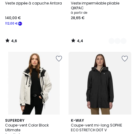
/ 5
/ 5
Veste zippée à capuche Antora
Veste imperméable pliable
Couleurs
QIKPAC
à partir de
140,00 €
28,65 €
112,00 €
4,6
4,4
/
/
5
5
5
4
SUPERDRY
K-WAY
/
Coupe-vent Color Block
Coupe-vent mi-long SOPHIE
Couleurs
5
Ultimate
ECO STRETCH DOT V