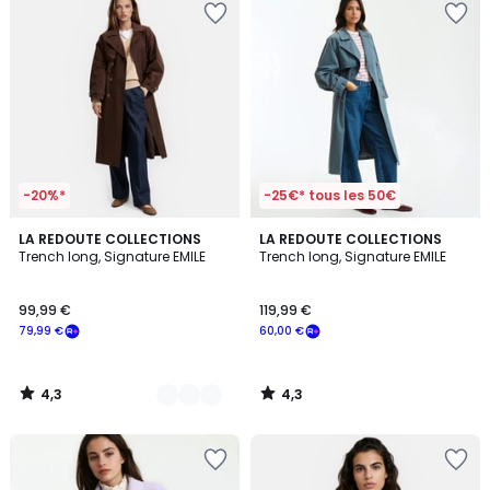
-20%*
-25€* tous les 50€
4,3
4,3
3
LA REDOUTE COLLECTIONS
LA REDOUTE COLLECTIONS
/ 5
/ 5
Trench long, Signature EMILE
Trench long, Signature EMILE
Couleurs
99,99 €
119,99 €
79,99 €
60,00 €
4,3
4,3
/
/
5
5