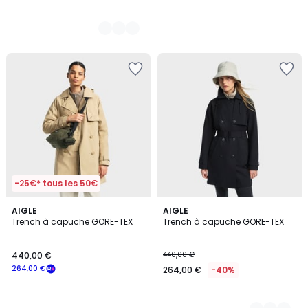
-25€* tous les 50€
AIGLE
2
AIGLE
Trench à capuche GORE-TEX
Trench à capuche GORE-TEX
Couleurs
440,00 €
440,00 €
264,00 €
264,00 €
-40%