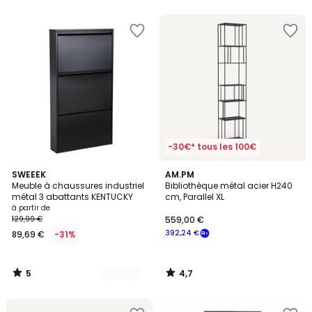
5
5
-30€* tous les 100€
5
4,7
2
SWEEEK
AM.PM
/
/ 5
Meuble à chaussures industriel
Bibliothèque métal acier H240
Couleurs
5
métal 3 abattants KENTUCKY
cm, Parallel XL
à partir de
129,99 €
559,00 €
392,24 €
89,69 €
-31%
5
4,7
/
/
5
5