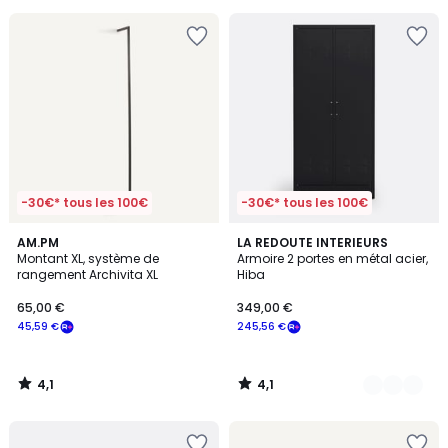
pour
payer
à
la
place
20,33
€.
-30€* tous les 100€
-30€* tous les 100€
4,1
4,1
AM.PM
6
LA REDOUTE INTERIEURS
/ 5
/ 5
Montant XL, système de
Armoire 2 portes en métal acier,
Couleurs
rangement Archivita XL
Hiba
65,00 €
349,00 €
45,59 €
245,56 €
4,1
4,1
/
/
5
5