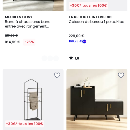
-30€* tous les 100€
1,8
2
MEUBLES COSY
LA REDOUTE INTERIEURS
/
Banc à chaussures banc
Caisson de bureau 1 porte, Hiba
Couleurs
5
entrée avec rangement,
NESTERA
219,99 €
229,00 €
160,75 €
164,99 €
-25%
1,8
/
5
-30€* tous les 100€