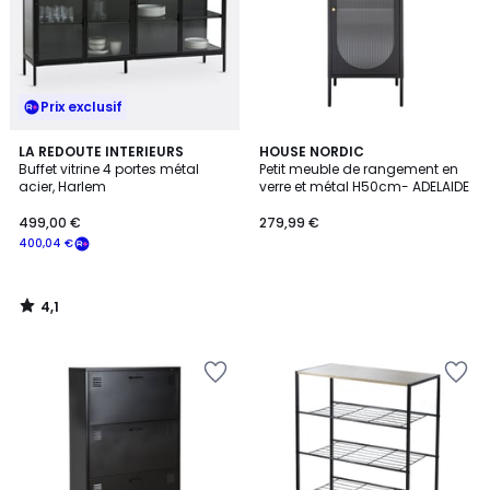
Prix exclusif
4,1
LA REDOUTE INTERIEURS
HOUSE NORDIC
/ 5
Buffet vitrine 4 portes métal
Petit meuble de rangement en
acier, Harlem
verre et métal H50cm- ADELAIDE
499,00 €
279,99 €
400,04 €
4,1
/
5