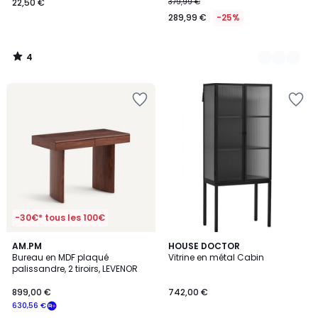
22,50 €
379,99 €
289,99 €
-25%
4
/
5
-30€* tous les 100€
AM.PM
HOUSE DOCTOR
Bureau en MDF plaqué
Vitrine en métal Cabin
palissandre, 2 tiroirs, LEVENOR
899,00 €
742,00 €
630,56 €