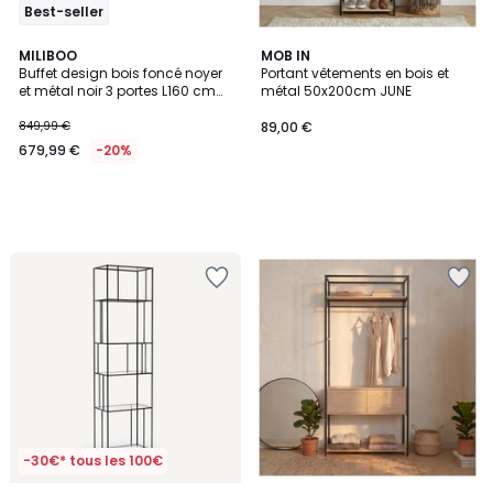
Best-seller
MILIBOO
MOB IN
Buffet design bois foncé noyer
Portant vêtements en bois et
et métal noir 3 portes L160 cm
métal 50x200cm JUNE
SKYE
849,99 €
89,00 €
679,99 €
-20%
-30€* tous les 100€