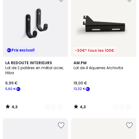
Prix exclusif
-30€* tous les 100€
4,3
4,3
9
LA REDOUTE INTERIEURS
2
AM.PM
/ 5
/ 5
Lot de 2 patères en métal acier,
Lot de 4 équerres Archivita
Couleurs
Couleurs
Hiba
6,99 €
19,00 €
5,60 €
13,32 €
4,3
4,3
/
/
5
5