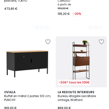
placard, TOKYO
CARUSO
à partir de
473,80 €
169,00 €
135,20 €
-20%
-30€* tous les 100€
5
5
OVIALA
LA REDOUTE INTERIEURS
/
Buffet en métal 2 portes 100 cm,
Bureau étagère secrétaire
Couleurs
5
PUNCHY
vintage, Watford
169,00 €
869,00 €