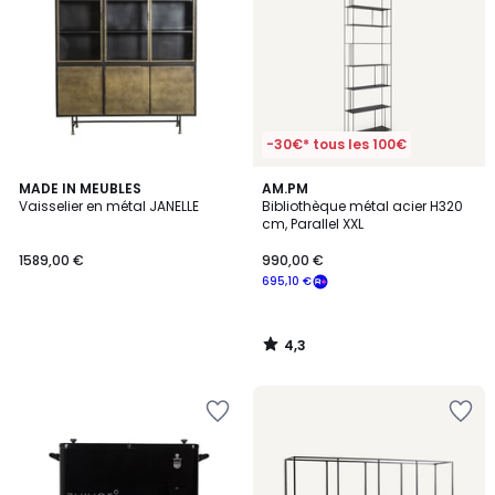
-30€* tous les 100€
4,3
MADE IN MEUBLES
AM.PM
/ 5
Vaisselier en métal JANELLE
Bibliothèque métal acier H320
cm, Parallel XXL
1589,00 €
990,00 €
695,10 €
4,3
/
5