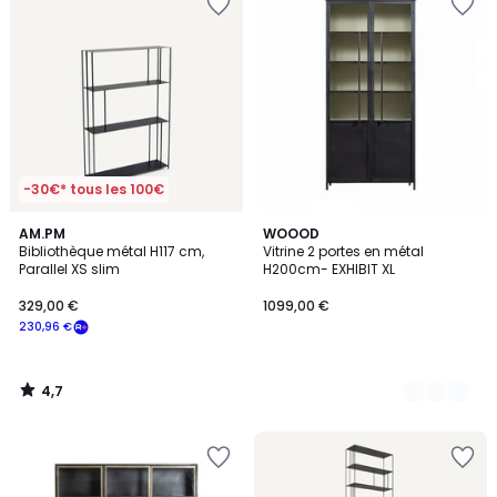
-30€* tous les 100€
4,7
AM.PM
3
WOOOD
/ 5
Bibliothèque métal H117 cm,
Vitrine 2 portes en métal
Couleurs
Parallel XS slim
H200cm- EXHIBIT XL
329,00 €
1099,00 €
230,96 €
4,7
/
5