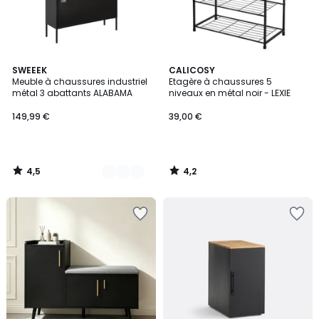
4,5
4,2
2
SWEEEK
CALICOSY
/ 5
/ 5
Meuble à chaussures industriel
Etagère à chaussures 5
Couleurs
métal 3 abattants ALABAMA
niveaux en métal noir - LEXIE
149,99 €
39,00 €
4,5
4,2
/
/
5
5