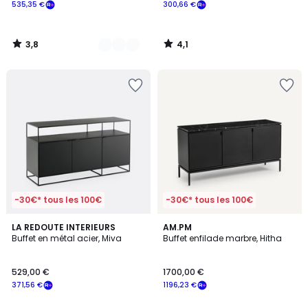
535,35 €
300,66 €
3,8
4,1
/
/
5
5
-30€* tous les 100€
-30€* tous les 100€
4,7
4,8
LA REDOUTE INTERIEURS
AM.PM
/ 5
/ 5
Buffet en métal acier, Miva
Buffet enfilade marbre, Hitha
529,00 €
1700,00 €
371,56 €
1196,23 €