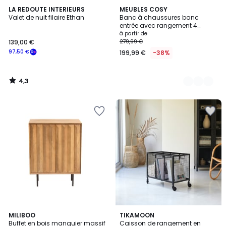
4,3
LA REDOUTE INTERIEURS
2
MEUBLES COSY
/ 5
Valet de nuit filaire Ethan
Banc à chaussures banc
Couleurs
entrée avec rangement 4
portes, NESTERB
à partir de
139,00 €
279,99 €
97,50 €
199,99 €
-38%
4,3
/
5
MILIBOO
TIKAMOON
Buffet en bois manguier massif
Caisson de rangement en