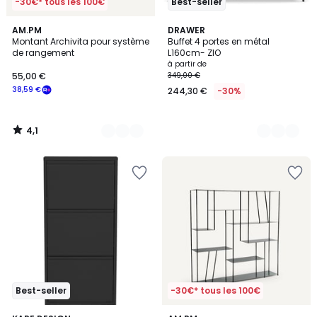
-30€* tous les 100€
Best-seller
4,1
2
AM.PM
3
DRAWER
/ 5
Montant Archivita pour système
Buffet 4 portes en métal
Couleurs
Couleurs
de rangement
L160cm- ZIO
à partir de
55,00 €
349,00 €
38,59 €
244,30 €
-30%
4,1
/
5
Best-seller
-30€* tous les 100€