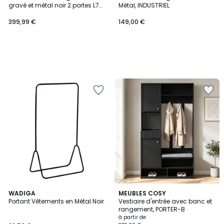
gravé et métal noir 2 portes L70
Métal, INDUSTRIEL
cm AGRA
399,99 €
149,00 €
4
WADIGA
2
MEUBLES COSY
/
Portant Vêtements en Métal Noir
Vestiaire d'entrée avec banc et
Couleurs
5
rangement, PORTER-B
à partir de