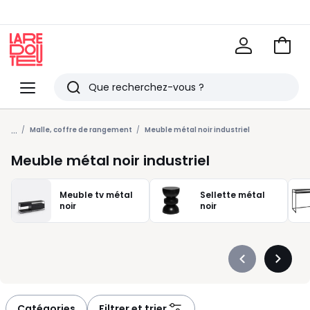
Voir
mon
La
panie
Redoute
Menu
Rechercher
Derniers
...
articles
Malle, coffre de rangement
Meuble métal noir industriel
vus
Meuble métal noir industriel
Meuble tv métal
Sellette métal
noir
noir
Précédent
Suivan
-
-
défiler
défiler
à
à
Catégories
Filtrer et trier