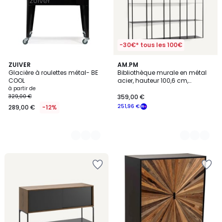
-30€* tous les 100€
3
ZUIVER
2
AM.PM
Glacière à roulettes métal- BE
Bibliothèque murale en métal
Couleurs
Couleurs
COOL
acier, hauteur 100,6 cm,
PARALLEL
à partir de
329,00 €
359,00 €
251,96 €
289,00 €
-12%