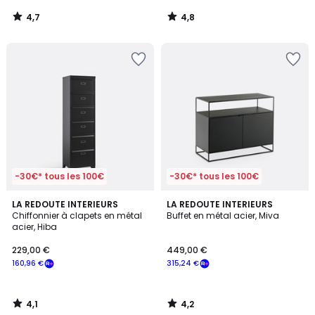
4,7
4,8
/
/
5
5
-30€* tous les 100€
-30€* tous les 100€
4,1
4,2
LA REDOUTE INTERIEURS
LA REDOUTE INTERIEURS
/ 5
/ 5
Chiffonnier à clapets en métal
Buffet en métal acier, Miva
acier, Hiba
229,00 €
449,00 €
160,96 €
315,24 €
4,1
4,2
/
/