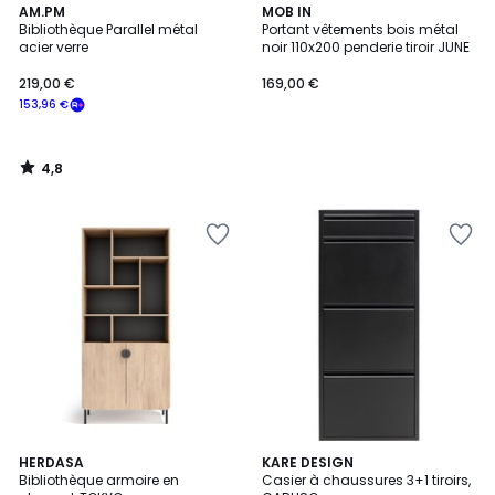
4,8
AM.PM
MOB IN
/ 5
Bibliothèque Parallel métal
Portant vêtements bois métal
acier verre
noir 110x200 penderie tiroir JUNE
219,00 €
169,00 €
153,96 €
4,8
/
5
9
HERDASA
12
KARE DESIGN
Bibliothèque armoire en
Casier à chaussures 3+1 tiroirs,
Couleurs
Couleurs