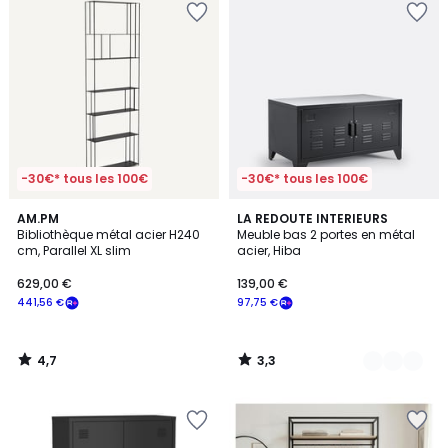
-30€* tous les 100€
-30€* tous les 100€
4,7
3,3
AM.PM
4
LA REDOUTE INTERIEURS
/ 5
/ 5
Bibliothèque métal acier H240
Meuble bas 2 portes en métal
Couleurs
cm, Parallel XL slim
acier, Hiba
629,00 €
139,00 €
441,56 €
97,75 €
4,7
3,3
/
/
5
5