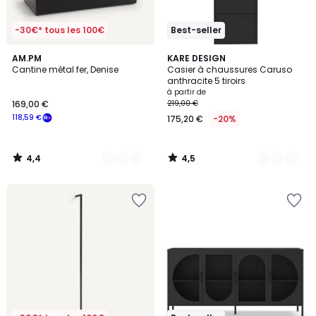
-30€* tous les 100€
Best-seller
4,4
4,5
2
AM.PM
14
KARE DESIGN
/ 5
/ 5
Cantine métal fer, Denise
Casier à chaussures Caruso
Couleurs
Couleurs
anthracite 5 tiroirs
à partir de
169,00 €
219,00 €
118,59 €
175,20 €
-20%
4,4
4,5
/
/
5
5