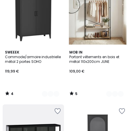
4
5
3
SWEEEK
2
MOB IN
/
/
Commode/armoire industrielle
Portant vêtements en bois et
Couleurs
Couleurs
5
5
métal 2 portes SOHO
métal 110x200cm JUNE
119,99 €
109,00 €
4
5
/
/
5
5