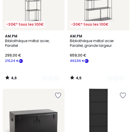
-30€* tous les 100€
-30€* tous les 100€
4,6
4,5
2
AM.PM
2
AM.PM
/ 5
/ 5
Bibliothèque métal acier,
Bibliothèque métal acier
Couleurs
Couleurs
Parallel
Parallel, grande largeur
299,00 €
659,00 €
210,24 €
462,56 €
4,6
4,5
/
/
5
5