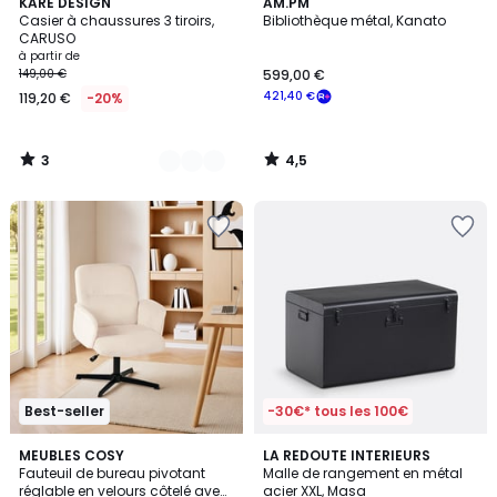
3
4,5
14
KARE DESIGN
AM.PM
/
/ 5
Casier à chaussures 3 tiroirs,
Bibliothèque métal, Kanato
Couleurs
5
CARUSO
à partir de
149,00 €
599,00 €
421,40 €
119,20 €
-20%
3
4,5
/
/
5
5
Best-seller
-30€* tous les 100€
3,8
4,5
3
MEUBLES COSY
5
LA REDOUTE INTERIEURS
/ 5
/ 5
Fauteuil de bureau pivotant
Malle de rangement en métal
Couleurs
Couleurs
réglable en velours côtelé avec
acier XXL, Masa