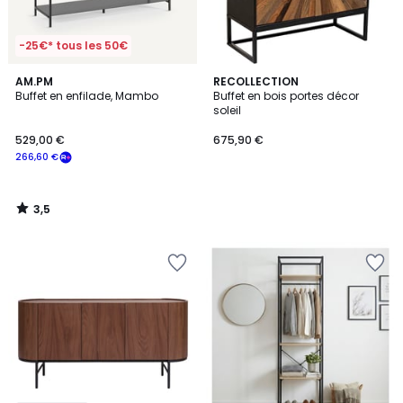
-25€* tous les 50€
3,5
AM.PM
RECOLLECTION
/ 5
Buffet en enfilade, Mambo
Buffet en bois portes décor
soleil
529,00 €
675,90 €
266,60 €
3,5
/
5