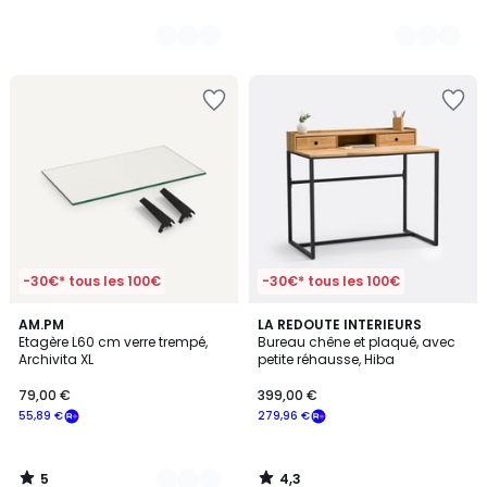
-30€* tous les 100€
-30€* tous les 100€
5
4,3
2
AM.PM
LA REDOUTE INTERIEURS
/
/ 5
Etagère L60 cm verre trempé,
Bureau chêne et plaqué, avec
Couleurs
5
Archivita XL
petite réhausse, Hiba
79,00 €
399,00 €
55,89 €
279,96 €
5
4,3
/
/