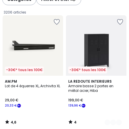
gauche
droite
3206 articles
-30€* tous les 100€
-30€* tous les 100€
4,6
4
AM.PM
6
LA REDOUTE INTERIEURS
/ 5
/
Lot de 4 équerres XL, Archivita XL
Armoire basse 2 portes en
Couleurs
5
métal acier, Hiba
29,00
29,00 €
199,00 €
€
20,33 €
139,96 €
souscrivez
à
notre
4,6
4
programme
/
/
5
5