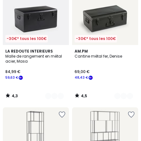
-30€* tous les 100€
-30€* tous les 100€
4,3
4,5
4
LA REDOUTE INTERIEURS
2
AM.PM
/ 5
/ 5
Malle de rangement en métal
Cantine métal fer, Denise
Couleurs
Couleurs
acier, Masa
84,99 €
69,00 €
59,63 €
48,43 €
4,3
4,5
/
/
5
5