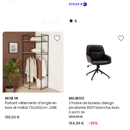
609,56 €
5
/
5
2
MOB IN
2
MILIBOO
Portant vêtements d'angle en
Chaise de bureau design
Couleurs
Couleurs
bois et métal 70x200cm JUNE
pivotante 360° blanche, bois
clair et métal chromé MARLOW
à partir de
139,00 €
259,99 €
194,99 €
-25%