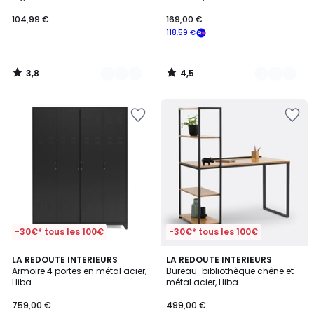
accoudoirs et base en métal
noir, THOMASINACORDO
104,99 €
169,00 €
118,59 €
3,8
4,5
/
/
5
5
-30€* tous les 100€
-30€* tous les 100€
3,8
4,1
3
LA REDOUTE INTERIEURS
LA REDOUTE INTERIEURS
/ 5
/ 5
Armoire 4 portes en métal acier,
Bureau-bibliothèque chêne et
Couleurs
Hiba
métal acier, Hiba
759,00 €
499,00 €