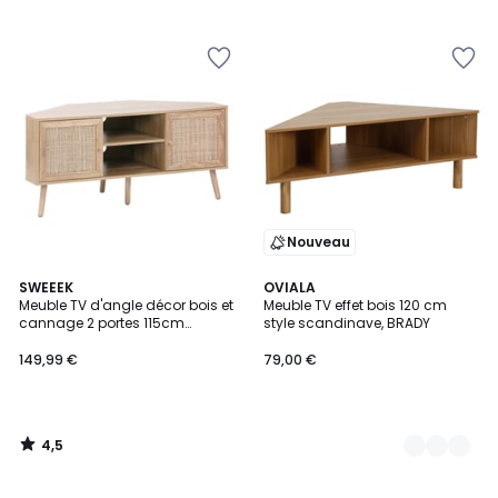
5
5
Nouveau
4,5
SWEEEK
2
OVIALA
/ 5
Meuble TV d'angle décor bois et
Meuble TV effet bois 120 cm
Couleurs
cannage 2 portes 115cm
style scandinave, BRADY
BOHÈME
149,99 €
79,00 €
4,5
/
5