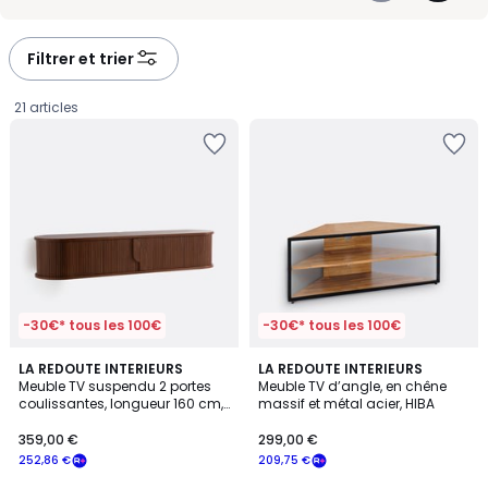
vous de trouver le format adapté à votre intérieur. Pensez à vérifier la
-
-
largeur du plateau, la hauteur de vision et les passages de câbles
défiler
défiler
pour un usage confortable au quotidien.
à
à
Filtrer et trier
gauche
droite
21 articles
-30€* tous les 100€
-30€* tous les 100€
4
4
LA REDOUTE INTERIEURS
LA REDOUTE INTERIEURS
/
/
Meuble TV suspendu 2 portes
Meuble TV d’angle, en chêne
5
5
coulissantes, longueur 160 cm,
massif et métal acier, HIBA
359,00
MARCELINO
359,00 €
299,00 €
€
252,86 €
209,75 €
souscrivez