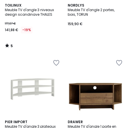
5
TOILINUX
NORDLYS
/
Meuble TV d'angle 3 niveaux
Meuble TV d'angle 2 portes,
5
design scandinave THALES
bois, TORUN
177,07 €
159,90 €
141,88 €
-19%
5
/
5
3
PIER IMPORT
DRAWER
Meuble TV d'angle 3 plateaux
Meuble TV d'angle 1 porte en