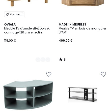
Nouveau
5
4
OVIALA
MADE IN MEUBLES
/
Meuble TV d'angle effet bois et
Meuble TV en bois de manguier
Couleurs
5
cannage 120 cm en rotin
LYAM
synthétique style bohème,
ADAM
119,00 €
499,00 €
5
/
5