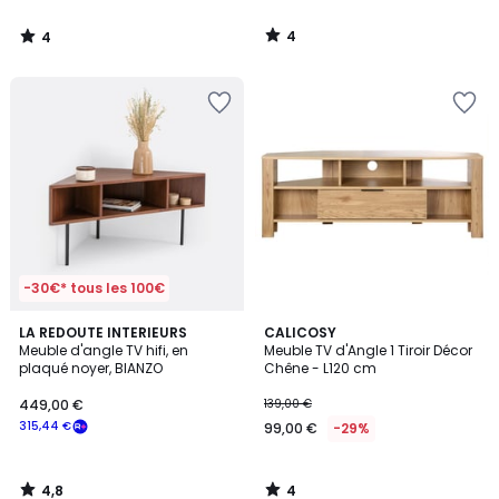
à
notre
4
4
programme
/
/
5
5
pour
payer
à
la
place
252,86
€.
-30€* tous les 100€
4,8
4
LA REDOUTE INTERIEURS
CALICOSY
/ 5
/
Meuble d'angle TV hifi, en
Meuble TV d'Angle 1 Tiroir Décor
5
plaqué noyer, BIANZO
Chêne - L120 cm
449,00 €
139,00 €
315,44 €
99,00 €
-29%
4,8
4
/
/