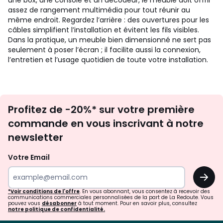
une box, une console et un décodeur, le meuble doit offrir
assez de rangement multimédia pour tout réunir au
même endroit. Regardez l’arrière : des ouvertures pour les
câbles simplifient l’installation et évitent les fils visibles.
Dans la pratique, un meuble bien dimensionné ne sert pas
seulement à poser l’écran ; il facilite aussi la connexion,
l’entretien et l’usage quotidien de toute votre installation.
Inscription
Profitez de -20%* sur votre première
newsletter
commande en vous inscrivant à notre
newsletter
Votre Email
OK
*Voir conditions de l'offre
. En vous abonnant, vous consentez à recevoir des
communications commerciales personnalisées de la part de La Redoute. Vous
pouvez vous
désabonner
à tout moment. Pour en savoir plus, consultez
notre politique de confidentialité.