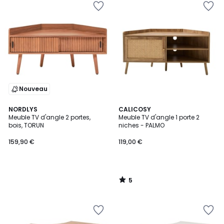
Nouveau
5
NORDLYS
CALICOSY
/
Meuble TV d'angle 2 portes,
Meuble TV d'angle 1 porte 2
5
bois, TORUN
niches - PALMO
159,90 €
119,00 €
5
/
5