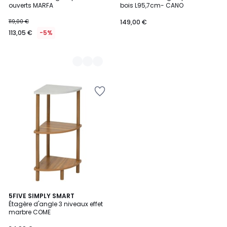
Couleurs
ouverts MARFA
bois L95,7cm- CANO
119,00 €
149,00 €
113,05 €
-5%
5FIVE SIMPLY SMART
Étagère d'angle 3 niveaux effet
marbre COME