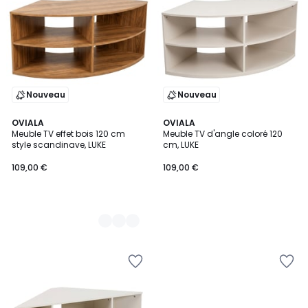
Nouveau
Nouveau
2
OVIALA
OVIALA
Meuble TV effet bois 120 cm
Meuble TV d'angle coloré 120
Couleurs
style scandinave, LUKE
cm, LUKE
109,00 €
109,00 €