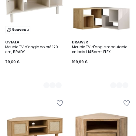
Nouveau
2
OVIALA
3
DRAWER
Meuble TV d'angle coloré 120
Meuble TV d'angle modulable
Couleurs
Couleurs
cm, BRADY
en bois L145cm- FLEX
79,00 €
199,99 €