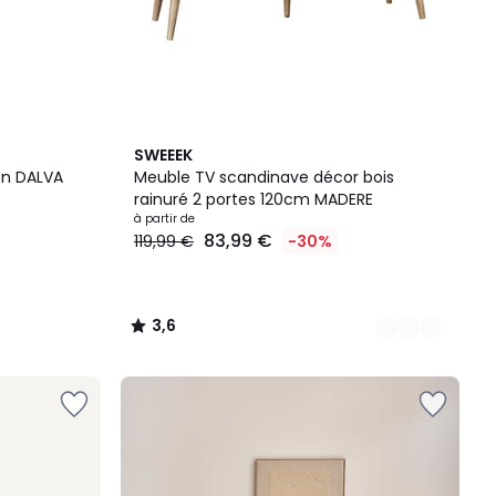
2
3,6
SWEEEK
Couleurs
/ 5
on DALVA
Meuble TV scandinave décor bois
rainuré 2 portes 120cm MADERE
à partir de
83,99 €
119,99 €
-30%
3,6
/
5