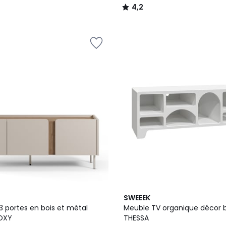
4,2
/
5
3,7
SWEEEK
/ 5
3 portes en bois et métal
Meuble TV organique décor 
OXY
THESSA