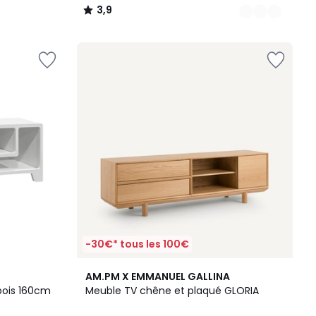
3,9
/
5
-30€* tous les 100€
5
AM.PM X EMMANUEL GALLINA
/
bois 160cm
Meuble TV chêne et plaqué GLORIA
5