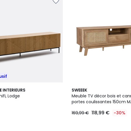
usif
4,2
E INTERIEURS
SWEEEK
/ 5
ifi, Lodge
Meuble TV décor bois et ca
portes coulissantes 150cm M
118,99 €
169,99 €
-30%