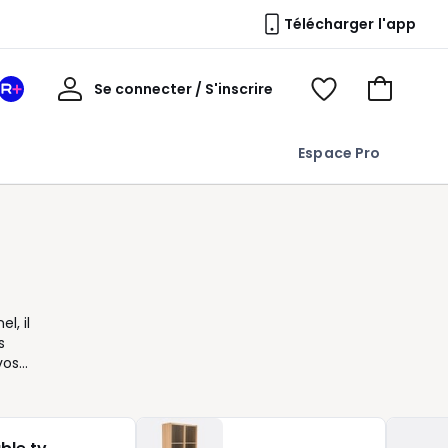
Télécharger l'app
Mon
Se connecter / S'inscrire
Mon
Voir
Voir
compte
espace
mes
mon
La
favoris
panier
Espace Pro
Redoute
+
l, il
s
vos
eux
de
mme
dans