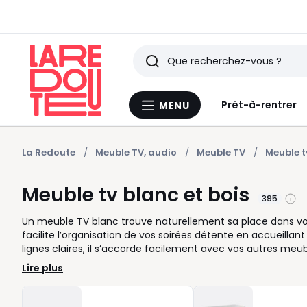
Rechercher
Derniers
Prêt-à-rentrer
MENU
Menu
articles
La
Redoute
vus
La Redoute
Meuble TV, audio
Meuble TV
Meuble t
Meuble tv blanc et bois
395
Un meuble TV blanc trouve naturellement sa place dans votre 
facilite l’organisation de vos soirées détente en accueillant 
lignes claires, il s’accorde facilement avec vos autres meub
besoins, vous pouvez privilégier un modèle avec portes ferm
Lire plus
afin de garder câbles et télécommandes toujours à portée
rangement modulables, pratiques pour s’adapter à l’évolut
un banc bas ou suspendu pour libérer l’espace, ce type de 