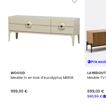
Prix excl
2
4,7
WOOOD
LA REDOUT
Couleurs
/ 5
Meuble tv en bois d'eucalyptus MERGE
Meuble TV h
999,00 €
699,00 €
560,59 €