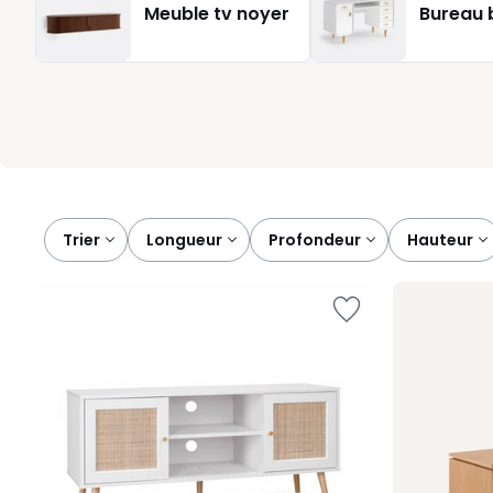
Meuble tv noyer
Bureau 
une chambre aménagée avec coin TV. Vous gagnez en confort
pensons que le meuble TV blanc est avant tout un choix malin
vos objets déco et vos couleurs préférées.
Trier
longueur
profondeur
hauteur