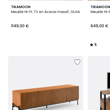
5
TIKAMOON
TIKAMOON
/
Meuble Hi-FI, TV en Acacia massif, OLGA
Meuble Hi-
5
1149,00 €
649,00 €
5
/
5