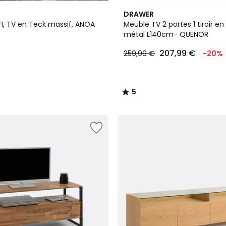
5
DRAWER
/
FI, TV en Teck massif, ANOA
Meuble TV 2 portes 1 tiroir en
5
métal L140cm- QUENOR
207,99 €
259,99 €
-20%
5
/
5