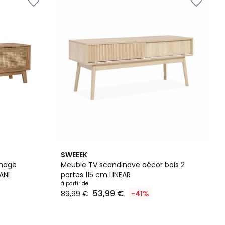
2
3,9
SWEEEK
Couleurs
/ 5
nnage
Meuble TV scandinave décor bois 2
ANI
portes 115 cm LINEAR
à partir de
53,99 €
89,99 €
-41%