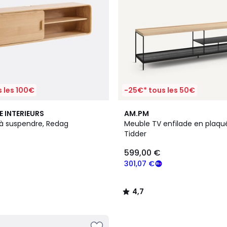
 les 100€
-25€* tous les 50€
4,7
E INTERIEURS
AM.PM
/ 5
à suspendre, Redag
Meuble TV enfilade en plaq
Tidder
599,00 €
301,07 €
4,7
/
5