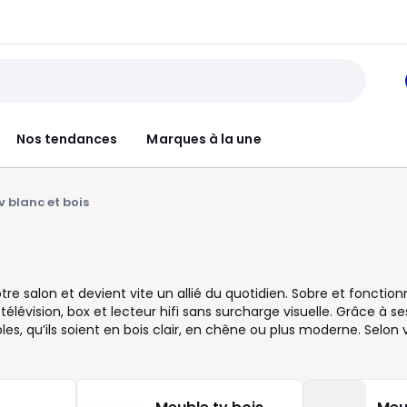
Nos tendances
Marques à la une
v blanc et bois
salon et devient vite un allié du quotidien. Sobre et fonctionne
télévision, box et lecteur hifi sans surcharge visuelle. Grâce à se
les, qu’ils soient en bois clair, en chêne ou plus moderne. Selon 
ées pour dissimuler vos accessoires ou choisir des tiroirs spaci
 de main. Certains meubles TV offrent également des options 
ion de votre équipement multimédia. Qu’il soit posé au sol co
meuble s’intègre aussi bien dans une grande pièce à vivre que 