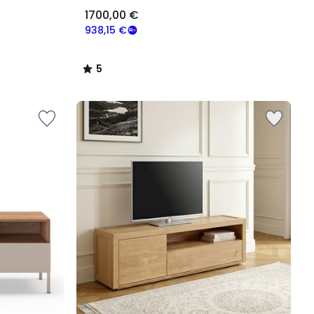
1700,00 €
938,15 €
5
/
5