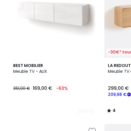
réduction
appliquée.
-30€* tous
5
4
BEST MOBILIER
LA REDOUT
Couleurs
/
Meuble TV - ALIX
Meuble TV 
5
169,00 €
299,00 €
361,00 €
-53%
209,98 €
4
/
5