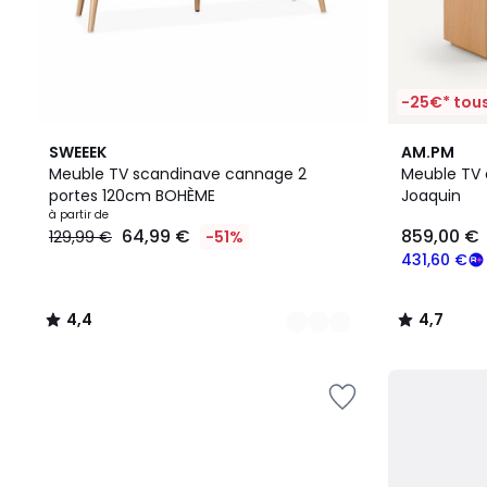
-25€* tous
4
4,4
4,7
SWEEEK
AM.PM
Couleurs
/ 5
/ 5
Meuble TV scandinave cannage 2
Meuble TV 
portes 120cm BOHÈME
Joaquin
Prix
à partir de
64,99 €
859,00 €
129,99 €
-51%
à
partir
431,60 €
de
64,99
4,4
4,7
€
/
/
au
5
5
lieu
de
129,99
€
51%
de