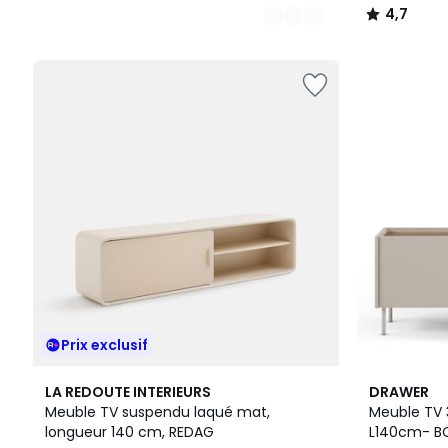
4,7
/
5
Prix exclusif
2
LA REDOUTE INTERIEURS
DRAWER
Couleurs
Meuble TV suspendu laqué mat,
Meuble TV 
longueur 140 cm, REDAG
L140cm- B