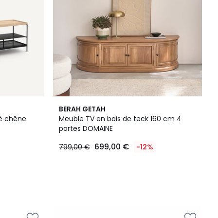
BERAH GETAH
ué chêne
Meuble TV en bois de teck 160 cm 4
portes DOMAINE
699,00 €
799,00 €
-12%