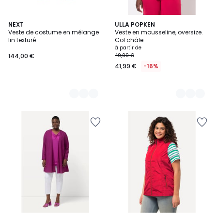
3
NEXT
5
ULLA POPKEN
Veste de costume en mélange
Veste en mousseline, oversize.
Couleurs
Couleurs
lin texturé
Col châle
à partir de
144,00 €
49,99 €
41,99 €
-16%