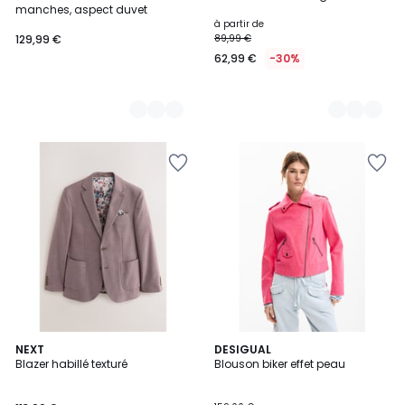
Couleurs
Couleurs
manches, aspect duvet
à partir de
129,99 €
89,99 €
62,99 €
-30%
2
NEXT
DESIGUAL
Blazer habillé texturé
Blouson biker effet peau
Couleurs