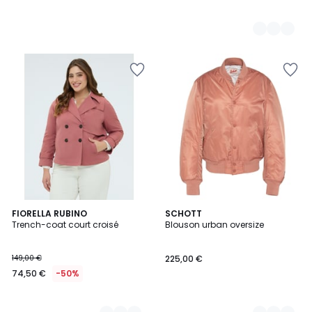
2
FIORELLA RUBINO
5
SCHOTT
Trench-coat court croisé
Blouson urban oversize
Couleurs
Couleurs
149,00 €
225,00 €
74,50 €
-50%