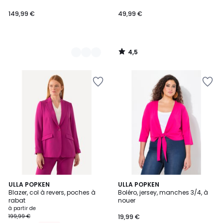
149,99 €
49,99 €
4,5
/
5
4,5
4,7
9
ULLA POPKEN
8
ULLA POPKEN
/ 5
/ 5
Blazer, col à revers, poches à
Boléro, jersey, manches 3/4, à
Couleurs
Couleurs
rabat
nouer
à partir de
199,99 €
19,99 €