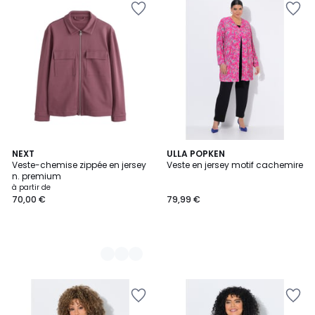
6
NEXT
ULLA POPKEN
Veste-chemise zippée en jersey
Veste en jersey motif cachemire
Couleurs
n. premium
à partir de
70,00 €
79,99 €