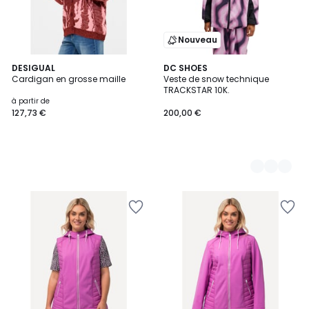
Nouveau
DESIGUAL
3
DC SHOES
Cardigan en grosse maille
Veste de snow technique
Couleurs
TRACKSTAR 10K.
à partir de
127,73 €
200,00 €