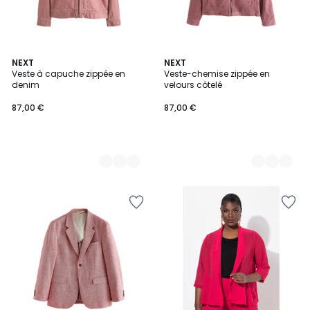
3
NEXT
3
NEXT
Veste à capuche zippée en
Veste-chemise zippée en
Couleurs
Couleurs
denim
velours côtelé
87,00 €
87,00 €