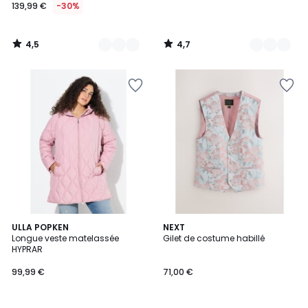
139,99 €
-30%
4,5
4,7
/
/
5
5
3,5
3
ULLA POPKEN
4
NEXT
/ 5
Longue veste matelassée
Gilet de costume habillé
Couleurs
Couleurs
HYPRAR
99,99 €
71,00 €