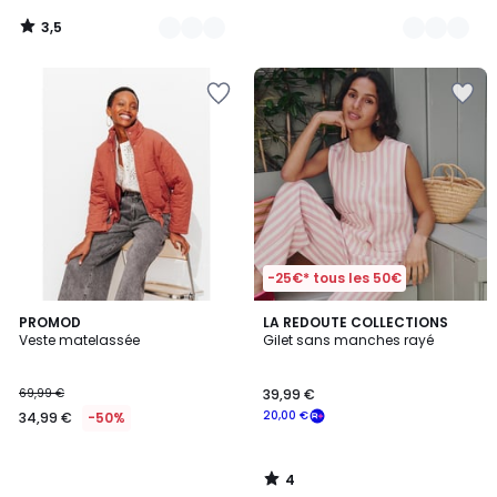
3,5
/
5
-25€* tous les 50€
4
PROMOD
LA REDOUTE COLLECTIONS
/
Veste matelassée
Gilet sans manches rayé
5
69,99 €
39,99 €
20,00 €
34,99 €
-50%
4
/