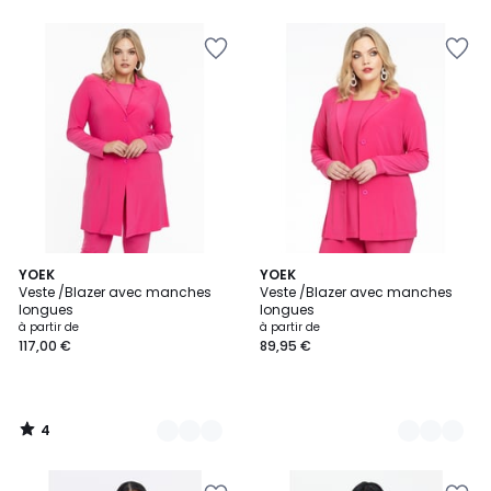
5
4
10
YOEK
4
YOEK
/
Veste /Blazer avec manches
Veste /Blazer avec manches
Couleurs
Couleurs
5
longues
longues
à partir de
à partir de
117,00 €
89,95 €
4
/
5