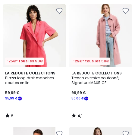
pour
payer
à
la
place
25,00
€.
-25€* tous les 50€
-25€* tous les 50€
5
4,1
LA REDOUTE COLLECTIONS
LA REDOUTE COLLECTIONS
/
/ 5
Blazer long droit manches
Trench oversize boutonné,
5
courtes en lin
Signature MAURICE
59,99 €
99,99 €
35,99 €
50,00 €
5
4,1
/
/
5
5