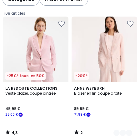
gauche
droite
108 articles
-25€* tous les 50€
-20%*
4,3
2
LA REDOUTE COLLECTIONS
2
ANNE WEYBURN
/ 5
/
Veste blazer, coupe cintrée
Blazer en lin coupe droite
Couleurs
5
49,99
49,99 €
89,99 €
€
25,00 €
71,99 €
souscrivez
à
notre
4,3
2
programme
/
/
5
5