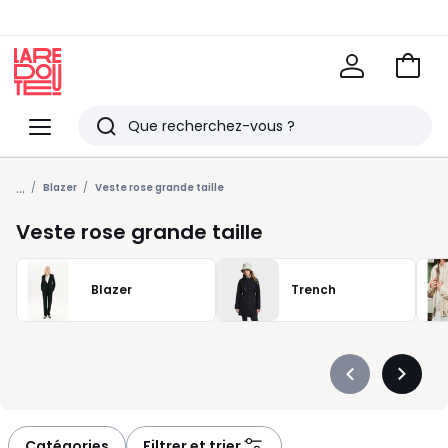
Voir
mon
La
panie
Redoute
Menu
Rechercher
Derniers
...
articles
Blazer
Veste rose grande taille
vus
Veste rose grande taille
Blazer
Trench
Précédent
Suivan
-
-
défiler
défiler
à
à
Catégories
Filtrer et trier