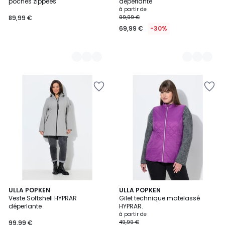
poches zippées
déperlante
à partir de
89,99 €
99,99 €
69,99 €
-30%
5
4,5
4
ULLA POPKEN
6
ULLA POPKEN
/
/ 5
Veste Softshell HYPRAR
Gilet technique matelassé
Couleurs
Couleurs
5
déperlante
HYPRAR.
à partir de
99,99 €
49,99 €