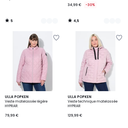
34,99 €
-30%
5
4,5
/
/
5
5
4
6
ULLA POPKEN
2
ULLA POPKEN
/
Veste matelassée légère
Veste technique matelassée
Couleurs
Couleurs
5
HYPRAR.
HYPRAR
79,99 €
129,99 €