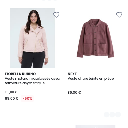
5
5
FIORELLA RUBINO
3
NEXT
Veste motard matelassée avec
Veste chore teinte en pièce
Couleurs
fermeture asymétrique
138,00 €
86,00 €
69,00 €
-50%