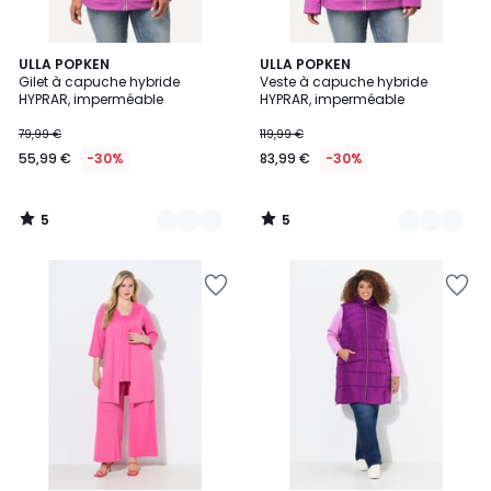
5
5
3
ULLA POPKEN
2
ULLA POPKEN
/
/
Gilet à capuche hybride
Veste à capuche hybride
Couleurs
Couleurs
5
5
HYPRAR, imperméable
HYPRAR, imperméable
79,99 €
119,99 €
55,99 €
-30%
83,99 €
-30%
5
5
/
/
5
5