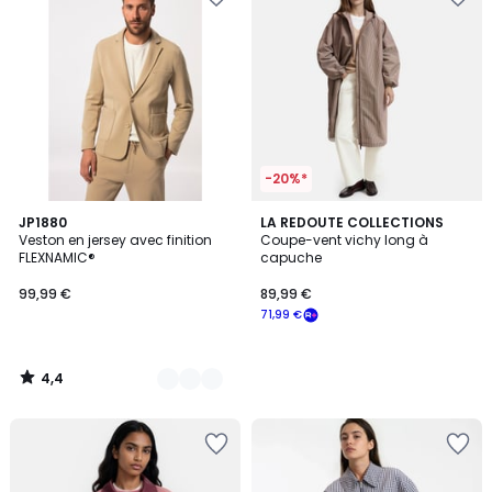
-20%*
4,4
6
JP1880
LA REDOUTE COLLECTIONS
/ 5
Veston en jersey avec finition
Coupe-vent vichy long à
Couleurs
FLEXNAMIC®
capuche
99,99 €
89,99 €
71,99 €
4,4
/
5