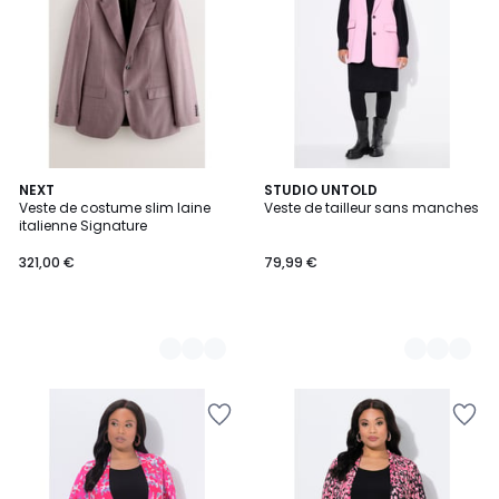
5
NEXT
3
STUDIO UNTOLD
Veste de costume slim laine
Veste de tailleur sans manches
Couleurs
Couleurs
italienne Signature
321,00 €
79,99 €