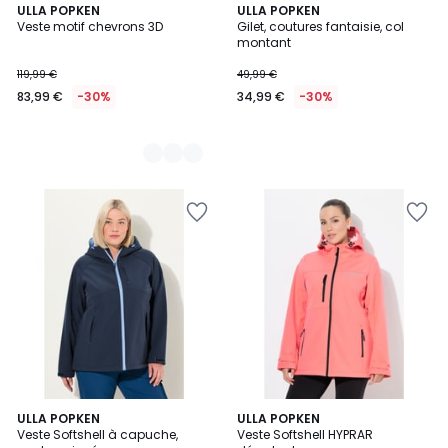
2
ULLA POPKEN
ULLA POPKEN
Veste motif chevrons 3D
Gilet, coutures fantaisie, col
Couleurs
montant
119,99 €
49,99 €
83,99 €
-30%
34,99 €
-30%
3
ULLA POPKEN
5
ULLA POPKEN
Veste Softshell à capuche,
Veste Softshell HYPRAR
Couleurs
Couleurs