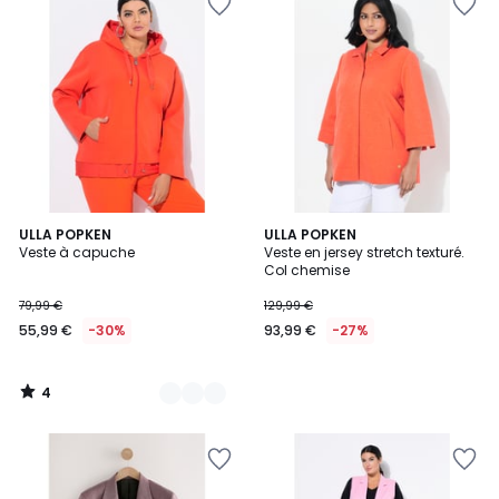
4
2
ULLA POPKEN
ULLA POPKEN
/
Veste à capuche
Veste en jersey stretch texturé.
Couleurs
5
Col chemise
79,99 €
129,99 €
55,99 €
-30%
93,99 €
-27%
4
/
5