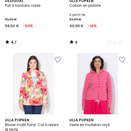
4,7
5
DESIGUAL
5
ULLA POPKEN
/ 5
/
Pull à boutons roses
Caban en polaire
Couleurs
5
à partir de
119,00 €
59,99 €
59,50 €
-50%
49,99 €
-16%
4,7
5
/
/
5
5
4,5
2
ULLA POPKEN
ULLA POPKEN
/ 5
Blazer motif floral. Col à revers
Veste en molleton rayé
Couleurs
et fente