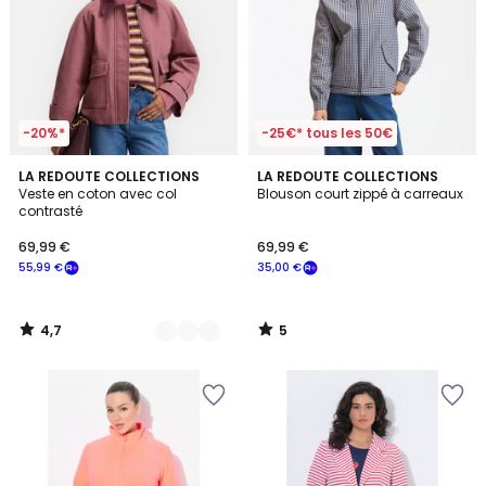
-20%*
-25€* tous les 50€
4,7
5
2
LA REDOUTE COLLECTIONS
LA REDOUTE COLLECTIONS
/ 5
/
Veste en coton avec col
Blouson court zippé à carreaux
Couleurs
5
contrasté
69,99 €
69,99 €
55,99 €
35,00 €
4,7
5
/
/
5
5