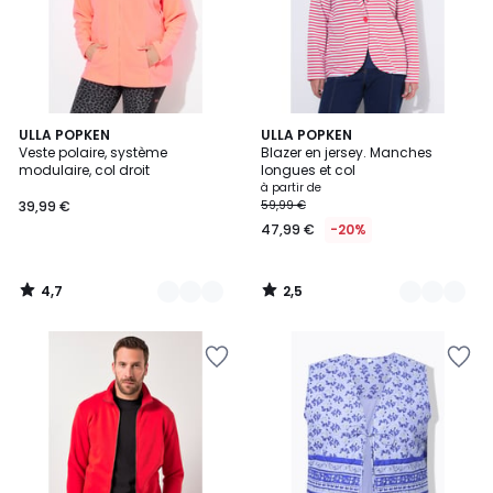
4,7
2,5
8
ULLA POPKEN
3
ULLA POPKEN
/ 5
/ 5
Veste polaire, système
Blazer en jersey. Manches
Couleurs
Couleurs
modulaire, col droit
longues et col
à partir de
39,99 €
59,99 €
47,99 €
-20%
4,7
2,5
/
/
5
5