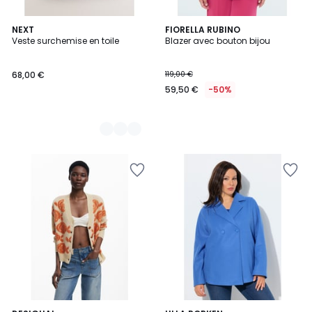
3
NEXT
FIORELLA RUBINO
Veste surchemise en toile
Blazer avec bouton bijou
Couleurs
68,00 €
119,00 €
59,50 €
-50%