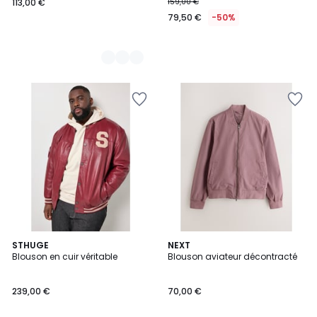
113,00 €
159,00 €
79,50 €
-50%
STHUGE
3
NEXT
Blouson en cuir véritable
Blouson aviateur décontracté
Couleurs
239,00 €
70,00 €