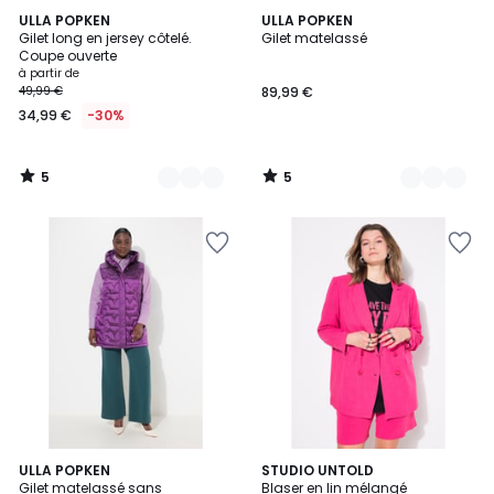
5
5
8
ULLA POPKEN
2
ULLA POPKEN
/
/
Gilet long en jersey côtelé.
Gilet matelassé
Couleurs
Couleurs
5
5
Coupe ouverte
à partir de
49,99 €
89,99 €
34,99 €
-30%
5
5
/
/
5
5
2
ULLA POPKEN
3
STUDIO UNTOLD
Gilet matelassé sans
Blaser en lin mélangé