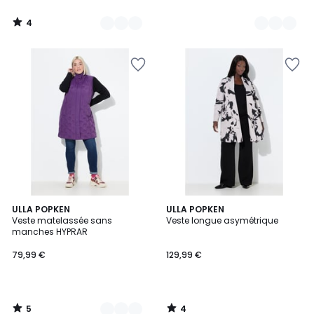
4
/
5
5
4
2
ULLA POPKEN
ULLA POPKEN
/
/
Veste matelassée sans
Veste longue asymétrique
Couleurs
5
5
manches HYPRAR
79,99 €
129,99 €
5
4
/
/