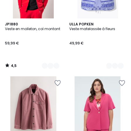
4,5
4
JP1880
2
ULLA POPKEN
/ 5
Veste en molleton, col montant
Veste matelassée à fleurs
Couleurs
Couleurs
59,99 €
49,99 €
4,5
/
5