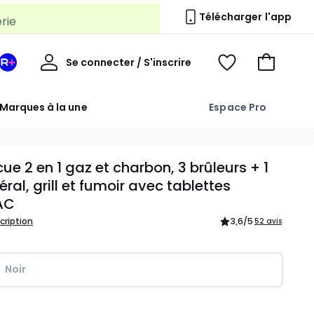
erie
Télécharger l'app
Mon
Se connecter / S'inscrire
Mon
Voir
Voir
compte
espace
mes
mon
La
favoris
panier
Marques à la une
Espace Pro
Redoute
+
ue 2 en 1 gaz et charbon, 3 brûleurs + 1
éral, grill et fumoir avec tablettes
AC
scription
3,6
/5
52 avis
Noir
ité