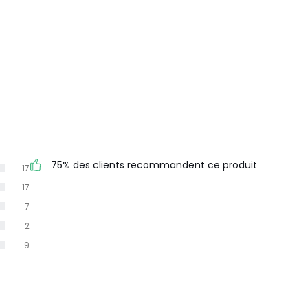
75% des clients recommandent ce produit
17
17
7
2
9