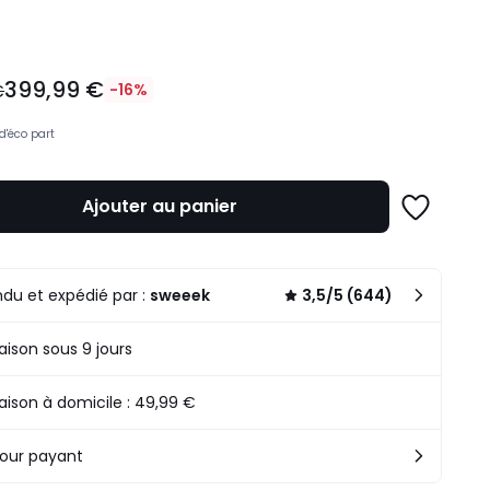
399,99 €
€
-16%
d'éco part
Ajouter au panier
Ajouter
à
une
n
liste
.
du et expédié par :
sweeek
3,5/5 (644)
raison sous 9 jours
raison à domicile : 49,99 €
our payant