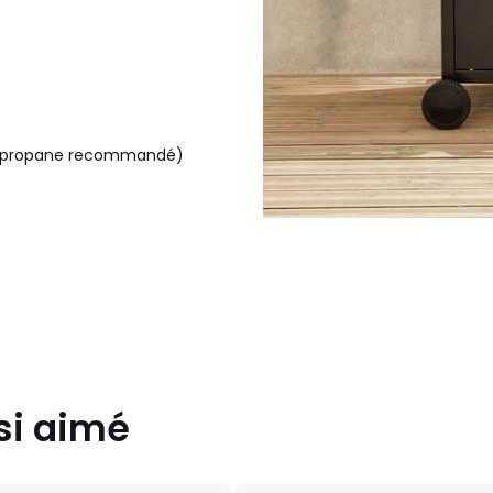
G - propane recommandé)
si aimé