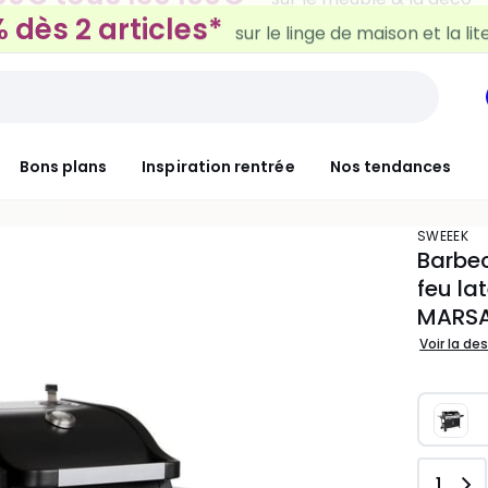
 dès 2 articles*
sur le linge de maison et la lit
Bons plans
Inspiration rentrée
Nos tendances
SWEEEK
Barbec
feu lat
MARS
Voir la de
Quant
1