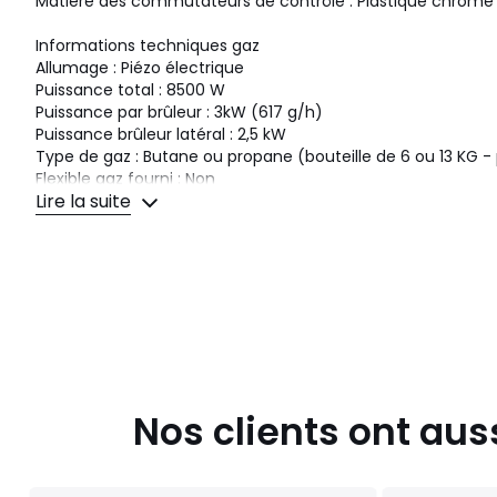
Matière des commutateurs de contrôle : Plastique chromé
Informations techniques gaz
Allumage : Piézo électrique
Puissance total : 8500 W
Puissance par brûleur : 3kW (617 g/h)
Puissance brûleur latéral : 2,5 kW
Type de gaz : Butane ou propane (bouteille de 6 ou 13 K
Flexible gaz fourni : Non
Lire la suite
Description surface de cuisson
Dimension surface de cuisson : L41xP44cm
Surface de cuisson : 1804 cm²
Nombre de grilles : 5 dont une plancha
Grille de maintien au chaud : Oui 2 en inox (45x12cm)
Grille réglable : Non
Hauteur de cuisson : 85cm
Description produit
Nos clients ont aus
Dimensions ouvert : L163,5xP75.5xH140.5cm
Dimensions fermé : L163xP70.5xH111cm
Couvercle inclus : Oui
Type : Grill