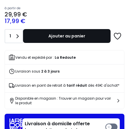
Prix
à partir de
29,99 €
à
17,99 €
partir
de
29,99
Quantité
1
Ajouter au panier
€
Ajoute
souscrivez
à
à
une
notre
liste
Vendu et expédié par :
La Redoute
programme
pour
Livraison sous
2 à 3 jours
payer
à
la
Livraison en point de retrait à
tarif réduit
dès 49€ d'achat*
place
17,99
Disponible en magasin : Trouver un magasin pour voir
€.
le produit
Livraison à domicile offerte