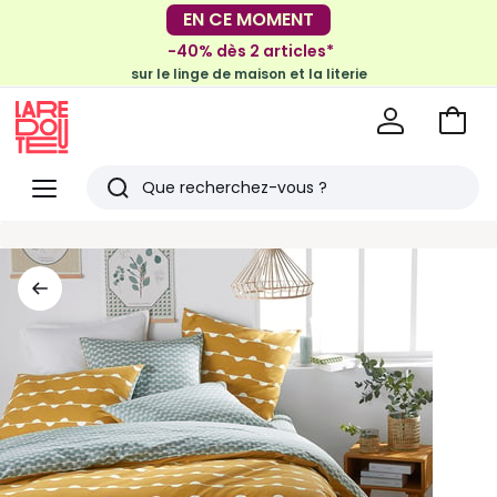
EN CE MOMENT
-30€ tous les 100€*
sur le meuble & la déco
-40% dès 2 articles*
sur le linge de maison et la literie
Voir
mon
La
panie
Redoute
Menu
Rechercher
Derniers
articles
vus