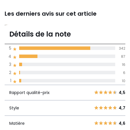
Les derniers avis sur cet article
4,6
Détails de la note
(461)
moyenne des avis
5
342
dans toutes les
4
87
langues
3
16
Informations,
2
6
La Redoute s'engage
1
10
Rapport
5
342
4,5
qualité-prix
4
87
Rapport qualité-prix
4,5
3
16
Style
4,7
2
Style
4,7
6
1
10
Matière
4,6
Matière
4,6
93% des clients