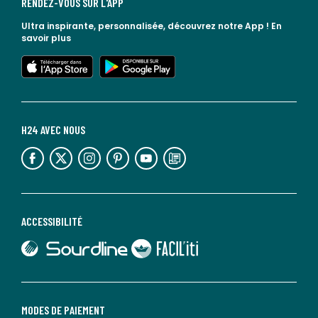
RENDEZ-VOUS SUR L'APP
Ultra inspirante, personnalisée, découvrez notre App !
En
savoir plus
lien vers l'app store
lien vers google play
H24 AVEC NOUS
lien vers l'espace réseaux sociaux
lien vers l'espace réseaux sociaux
lien vers l'espace réseaux sociaux
lien vers l'espace réseaux sociaux
lien vers l'espace réseaux sociaux
lien vers le blog la redoute
ACCESSIBILITÉ
lien vers Sourdline
lien vers Faciliti
MODES DE PAIEMENT