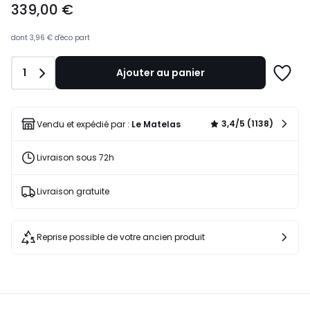
339,00 €
à
partir
de
dont
3,96 €
d'éco part
339,00
€.
Quantité
1
Ajouter au panier
Ajoute
à
une
liste
3,4/5 (1138)
Vendu et expédié par :
Le Matelas
Livraison sous 72h
Livraison gratuite
Reprise possible de votre ancien produit