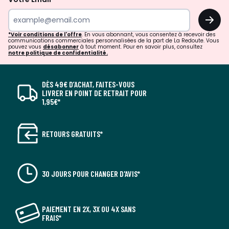
OK
*Voir conditions de l'offre
. En vous abonnant, vous consentez à recevoir des
communications commerciales personnalisées de la part de La Redoute. Vous
pouvez vous
désabonner
à tout moment. Pour en savoir plus, consultez
notre politique de confidentialité.
DÈS 49€ D’ACHAT, FAITES-VOUS
LIVRER EN POINT DE RETRAIT POUR
1,95€*
RETOURS GRATUITS*
30 JOURS POUR CHANGER D'AVIS*
PAIEMENT EN 2X, 3X OU 4X SANS
FRAIS*