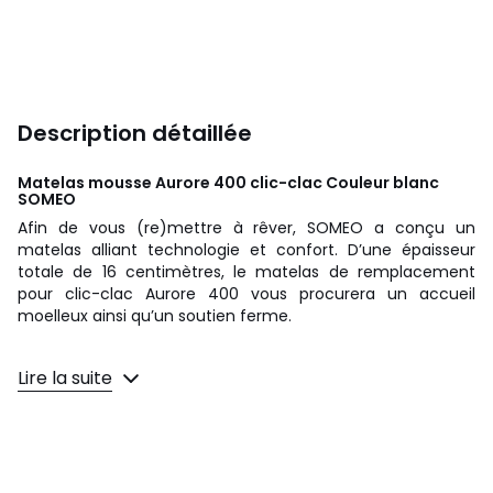
Description détaillée
Matelas mousse Aurore 400 clic-clac Couleur blanc
SOMEO
Afin de vous (re)mettre à rêver, SOMEO a conçu un
matelas alliant technologie et confort. D’une épaisseur
totale de 16 centimètres, le matelas de remplacement
pour clic-clac Aurore 400 vous procurera un accueil
moelleux ainsi qu’un soutien ferme.
Lire la suite
Points forts
- Technologie : mousse haute résilience (HR)
- Épaisseur : 16 cm
- Accueil : moelleux