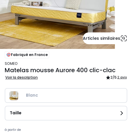
Articles similaires
Fabriqué en France
SOMEO
Matelas mousse Aurore 400 clic-clac
Voir la description
2
/5
2 avis
Blanc
Taille
Prix
à partir de