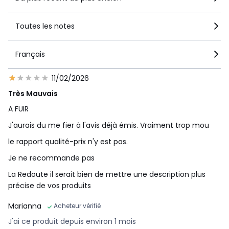
La fabrication française et des labels, un gage de
Toutes les notes
qualité et de durabilité
- Produit conçu et fabriqué en France à Wattrelos dans le
Nord
Français
11/02/2026
Conseils
Très Mauvais
Pensez à aérer votre matelas tous les jours pendant une
vingtaine de minutes en disposant la couette au pied du lit
A FUIR
afin d’améliorer l’évacuation de l’humidité. N’oubliez pas
J'aurais du me fier à l'avis déjà émis. Vraiment trop mou
également de retourner votre matelas (inverser assise et
dosseret) tous les 6 mois, de manière à prolonger sa durée
le rapport qualité-prix n'y est pas.
de vie. L'utilisation d'un protège-matelas et d’un drap
Je ne recommande pas
housse contribue aussi à optimiser son hygiène et sa
longévité.
La Redoute il serait bien de mettre une description plus
Ce matelas n’est pas déhoussable. Son coutil ne peut pas
précise de vos produits
être lavé en machine ou à sec, blanchi, séché ou repassé.
Vous pouvez occasionnellement le laver avec un chiffon
Marianna
Acheteur vérifié
humide en cas de tache.
J'ai ce produit depuis environ 1 mois