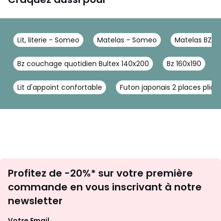
Lit, literie - Someo
Matelas - Someo
Matelas BZ, c
Bz couchage quotidien Bultex 140x200
Bz 160x190
Lit d'appoint confortable
Futon japonais 2 places pliab
Inscription
Profitez de -20%* sur votre première
newsletter
commande en vous inscrivant à notre
newsletter
Votre Email