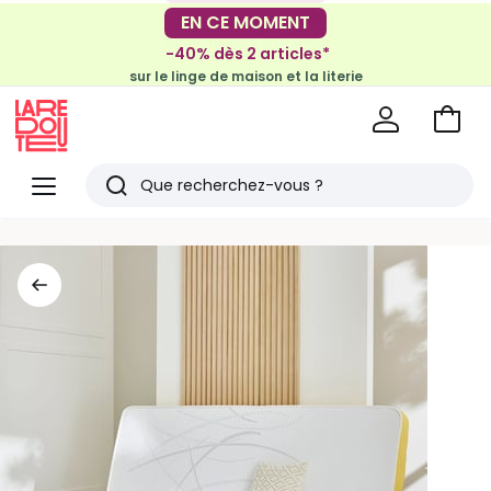
-30€ tous les 100€*
EN CE MOMENT
sur le meuble & la déco
-40% dès 2 articles*
sur le linge de maison et la literie
Voir
mon
La
panie
Redoute
Menu
Rechercher
Derniers
articles
vus