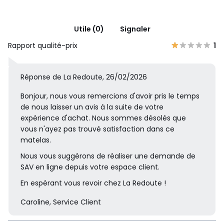
Déballez, déroulez, dormez et rêvez ! Ce matelas est livré
comprimé-roulé. Économique et écologique, ce procédé
permet d'optimiser le transport de nos produits. Pratique,
Utile (0)
Signaler
cette méthode facilitera la réception de votre matelas et
permettra d’accéder à vos pièces les plus difficiles d’accès
Rapport qualité-prix
1
(mezzanine, porte étroite…). Il reprendra parfaitement sa
forme initiale sous 48 à 72h.
Réponse de La Redoute, 26/02/2026
Ce matelas est livré seul, sans la structure.
Produit : Monté et garanti 2 ans
Bonjour, nous vous remercions d'avoir pris le temps
de nous laisser un avis à la suite de votre
expérience d'achat. Nous sommes désolés que
vous n'ayez pas trouvé satisfaction dans ce
Avertissement de sécurité
matelas.
Nous vous suggérons de réaliser une demande de
Tenir le matelas à l’écart de flammes nues et d’autres
SAV en ligne depuis votre espace client.
sources de chaleur excessives, comme les appareils de
chauffages électriques, gaz etc.
En espérant vous revoir chez La Redoute !
Enlever, détruire, ou tenir l’enveloppe plastique éloignée
Caroline, Service Client
des enfants afin d’éviter tout risque de suffocation.
En cas de matelas livré enroulé, lors du déballage
plastique, éloignez les enfants et restez toujours sur le côté