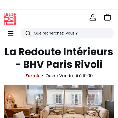
Voir
mon
La
panie
Redoute
Menu
Rechercher
Derniers
La Redoute Intérieurs
articles
vus
- BHV Paris Rivoli
Fermé
Ouvre Vendredi à 10:00