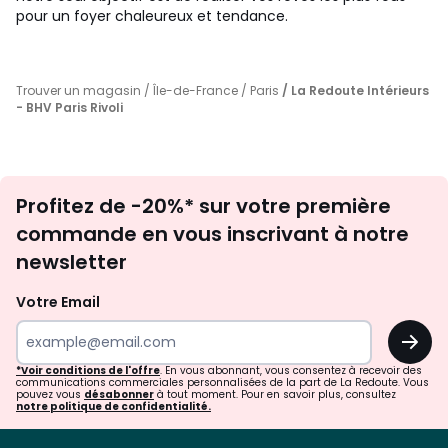
pour un foyer chaleureux et tendance.
Trouver un magasin
/
Île-de-France
/
Paris
/ La Redoute Intérieurs
- BHV Paris Rivoli
Inscription
Profitez de -20%* sur votre première
newsletter
commande en vous inscrivant à notre
newsletter
Votre Email
OK
*Voir conditions de l'offre
. En vous abonnant, vous consentez à recevoir des
communications commerciales personnalisées de la part de La Redoute. Vous
pouvez vous
désabonner
à tout moment. Pour en savoir plus, consultez
notre politique de confidentialité.