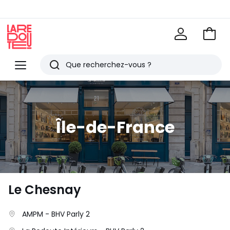
Voir
mon
La
panie
Redoute
Menu
Rechercher
Derniers
articles
vus
Île-de-France
Le Chesnay
AMPM - BHV Parly 2