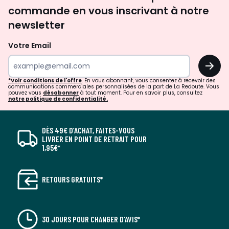
newsletter
commande en vous inscrivant à notre
newsletter
Votre Email
OK
*Voir conditions de l'offre
. En vous abonnant, vous consentez à recevoir des
communications commerciales personnalisées de la part de La Redoute. Vous
pouvez vous
désabonner
à tout moment. Pour en savoir plus, consultez
notre politique de confidentialité.
DÈS 49€ D’ACHAT, FAITES-VOUS
LIVRER EN POINT DE RETRAIT POUR
1,95€*
RETOURS GRATUITS*
30 JOURS POUR CHANGER D'AVIS*