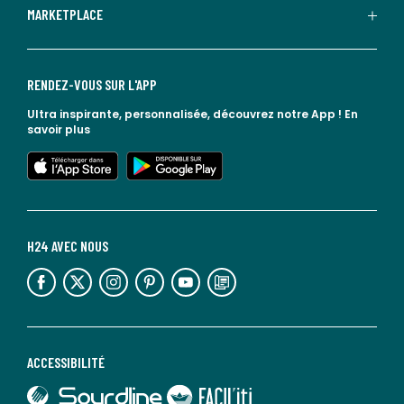
MARKETPLACE
RENDEZ-VOUS SUR L'APP
Ultra inspirante, personnalisée, découvrez notre App !
En
savoir plus
lien vers l'app store
lien vers google play
H24 AVEC NOUS
lien vers l'espace réseaux sociaux
lien vers l'espace réseaux sociaux
lien vers l'espace réseaux sociaux
lien vers l'espace réseaux sociaux
lien vers l'espace réseaux sociaux
lien vers le blog la redoute
ACCESSIBILITÉ
lien vers Sourdline
lien vers Faciliti