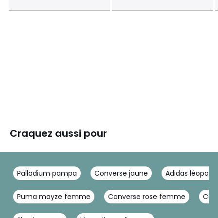
Craquez aussi pour
Palladium pampa
Converse jaune
Adidas léopar
Puma mayze femme
Converse rose femme
Con