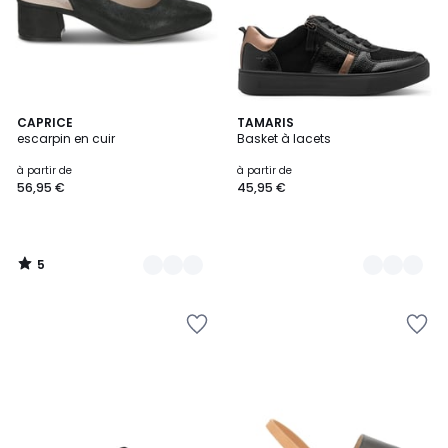
5
5
CAPRICE
6
TAMARIS
/
escarpin en cuir
Basket à lacets
Couleurs
Couleurs
5
à partir de
à partir de
56,95 €
45,95 €
5
/
5