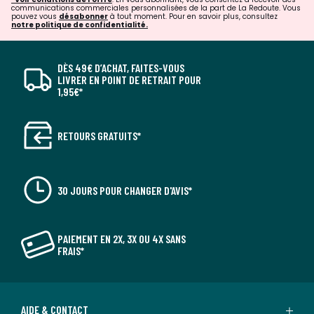
communications commerciales personnalisées de la part de La Redoute. Vous
pouvez vous
désabonner
à tout moment. Pour en savoir plus, consultez
notre politique de confidentialité.
DÈS 49€ D’ACHAT, FAITES-VOUS
LIVRER EN POINT DE RETRAIT POUR
1,95€*
RETOURS GRATUITS*
30 JOURS POUR CHANGER D'AVIS*
PAIEMENT EN 2X, 3X OU 4X SANS
FRAIS*
AIDE & CONTACT