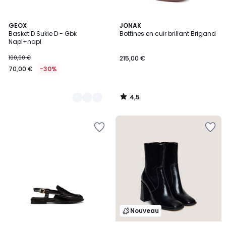
4,5
2
GEOX
JONAK
/ 5
Basket D Sukie D - Gbk
Bottines en cuir brillant Brigand
Couleurs
Napl+napl
100,00 €
215,00 €
70,00 €
-30%
4,5
/
5
Nouveau