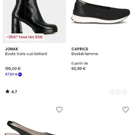
-25€* tous les 50€
4,7
JONAK
4
CAPRICE
/ 5
Boots Voris cuir brillant
Basket femme
Couleurs
à partir de
195,00 €
60,95 €
97,50 €
4,7
/
5