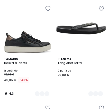
pour
payer
à
la
place
32,50
€.
4,3
18
TAMARIS
4
IPANEMA
/ 5
Basket à lacets
Tong Anat Lolita
Couleurs
Couleurs
à partir de
à partir de
89,95 €
29,00 €
45,95 €
-48%
4,3
/
5