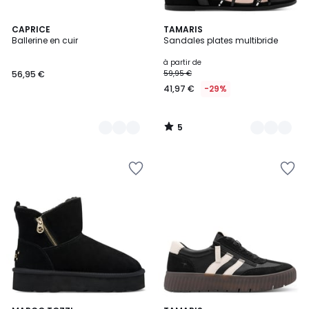
5
2
CAPRICE
3
TAMARIS
/
Ballerine en cuir
Sandales plates multibride
Couleurs
Couleurs
5
à partir de
56,95 €
59,95 €
41,97 €
-29%
5
/
5