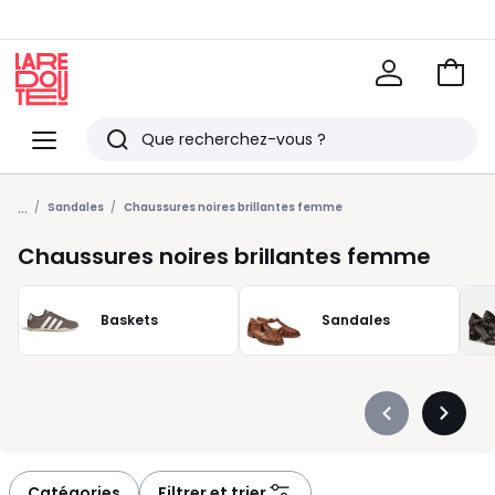
Voir
mon
La
panie
Redoute
Menu
Rechercher
Derniers
...
articles
Sandales
Chaussures noires brillantes femme
vus
Chaussures noires brillantes femme
Baskets
Sandales
Précédent
Suivan
-
-
défiler
défiler
à
à
Catégories
Filtrer et trier