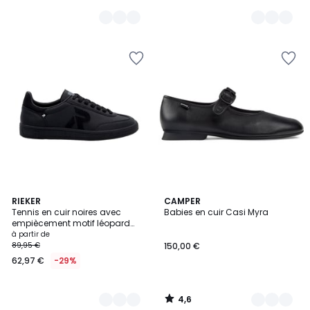
4,6
5
RIEKER
4
CAMPER
/ 5
Tennis en cuir noires avec
Babies en cuir Casi Myra
Couleurs
Couleurs
empiècement motif léopard
brillant
à partir de
89,95 €
150,00 €
62,97 €
-29%
4,6
/