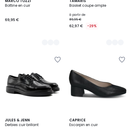
3
MARCO TOZZI
9
TAMARIS
Bottine en cuir
Basket coupe ample
Couleurs
Couleurs
à partir de
69,95 €
89,95 €
62,97 €
-29%
2
JULES & JENN
4
CAPRICE
Derbies cuir brillant
Escarpin en cuir
Couleurs
Couleurs