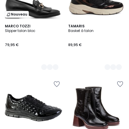
Nouveau
3
MARCO TOZZI
6
TAMARIS
Slipper talon bloc
Basket à talon
Couleurs
Couleurs
79,95 €
89,95 €