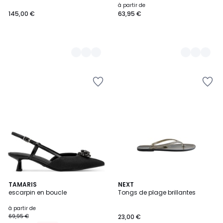
à partir de
145,00 €
63,95 €
4
4
TAMARIS
NEXT
/
escarpin en boucle
Tongs de plage brillantes
Couleurs
5
à partir de
69,95 €
23,00 €