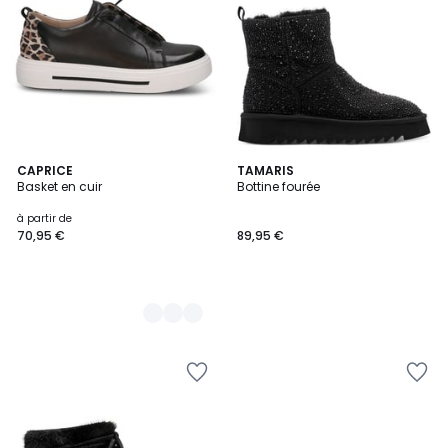
7
CAPRICE
TAMARIS
Basket en cuir
Bottine fourée
Couleurs
à partir de
70,95 €
89,95 €