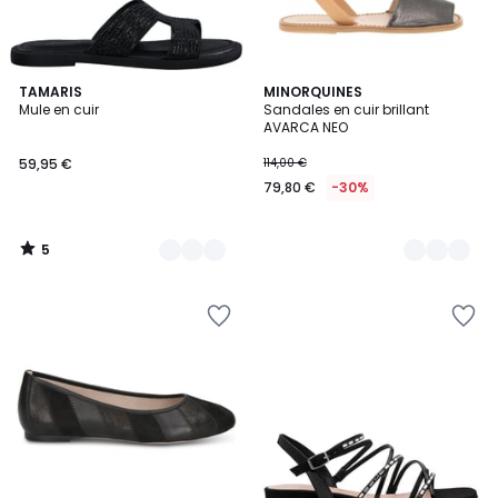
5
5
TAMARIS
2
MINORQUINES
/
Mule en cuir
Sandales en cuir brillant
Couleurs
Couleurs
5
AVARCA NEO
59,95 €
114,00 €
79,80 €
-30%
5
/
5