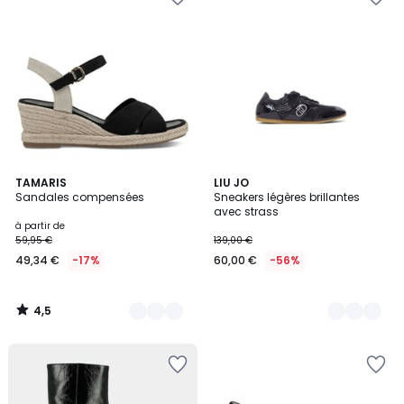
4,5
2
TAMARIS
2
LIU JO
/ 5
Sandales compensées
Sneakers légères brillantes
Couleurs
Couleurs
avec strass
à partir de
59,95 €
139,00 €
49,34 €
-17%
60,00 €
-56%
4,5
/
5