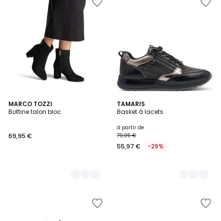
2
MARCO TOZZI
2
TAMARIS
Bottine talon bloc
Basket à lacets
Couleurs
Couleurs
à partir de
69,95 €
79,95 €
55,97 €
-29%