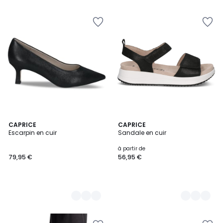
5
2
CAPRICE
4
CAPRICE
Escarpin en cuir
Sandale en cuir
Couleurs
Couleurs
à partir de
79,95 €
56,95 €