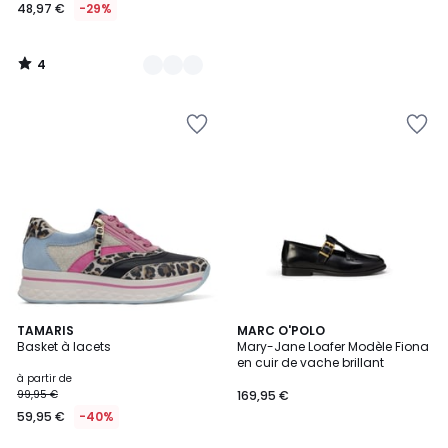
48,97 €
-29%
4
/
5
5
TAMARIS
2
MARC O'POLO
Basket à lacets
Mary-Jane Loafer Modèle Fiona
Couleurs
Couleurs
en cuir de vache brillant
à partir de
99,95 €
169,95 €
59,95 €
-40%