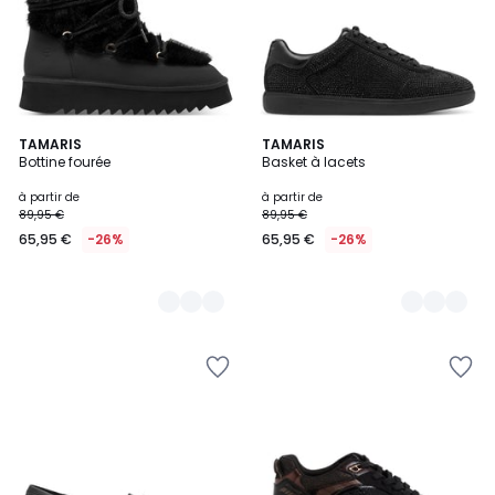
4
TAMARIS
2
TAMARIS
Bottine fourée
Basket à lacets
Couleurs
Couleurs
à partir de
à partir de
89,95 €
89,95 €
65,95 €
-26%
65,95 €
-26%