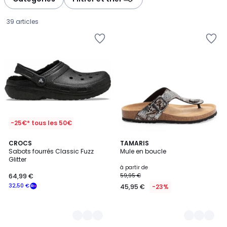
gauche
droite
39 articles
-25€* tous les 50€
2
CROCS
5
TAMARIS
Sabots fourrés Classic Fuzz
Mule en boucle
Couleurs
Couleurs
Glitter
64,99
à partir de
64,99 €
59,95 €
€
32,50 €
45,95 €
-23%
souscrivez
à
notre
programme