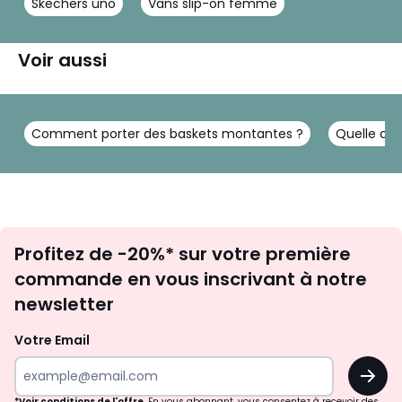
Skechers uno
Vans slip-on femme
Voir aussi
Comment porter des baskets montantes ?
Quelle ch
Inscription
Profitez de -20%* sur votre première
newsletter
commande en vous inscrivant à notre
newsletter
Votre Email
OK
*Voir conditions de l'offre
. En vous abonnant, vous consentez à recevoir des