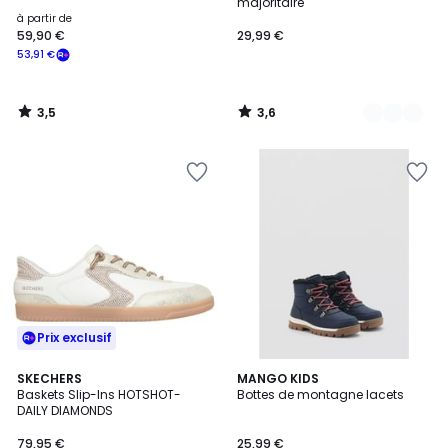
majoritaire
à partir de
59,90 €
29,99 €
53,91 €
3,5
3,6
/
/
5
5
Prix exclusif
SKECHERS
MANGO KIDS
Baskets Slip-Ins HOTSHOT-
Bottes de montagne lacets
DAILY DIAMONDS
79,95 €
25,99 €