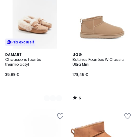
Prix exclusif
5
2
DAMART
UGG
/
Chaussons fourrés
Bottines Fourrées W Classic
Couleurs
5
thermolactyl
Ultra Mini
35,99 €
178,45 €
5
/
5