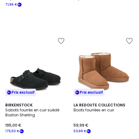
71,96 €
Prix exclusif
Prix exclusif
4,5
4,5
BIRKENSTOCK
LA REDOUTE COLLECTIONS
/ 5
/ 5
Sabots fourrés en cuir suédé
Boots fourrées en cuir
Boston Sherling
195,00 €
59,99 €
175,50 €
53,99 €