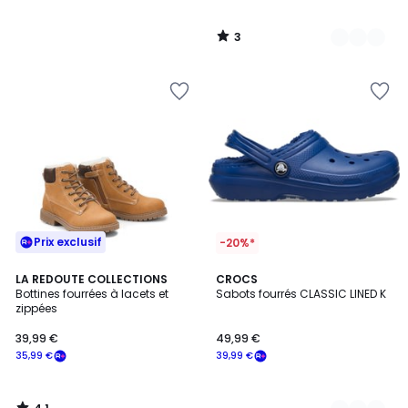
3
/
5
Prix exclusif
-20%*
4,1
LA REDOUTE COLLECTIONS
2
CROCS
/ 5
Bottines fourrées à lacets et
Sabots fourrés CLASSIC LINED K
Couleurs
zippées
39,99 €
49,99 €
35,99 €
39,99 €