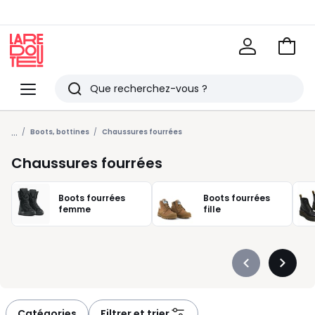
Voir
mon
La
panie
Redoute
Menu
Rechercher
Derniers
...
articles
Boots, bottines
Chaussures fourrées
vus
Chaussures fourrées
Boots fourrées
Boots fourrées
femme
fille
Précédent
Suivan
-
-
défiler
défiler
à
à
Catégories
Filtrer et trier