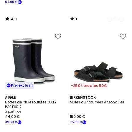
54,95 €
4,8
1
/
/
5
5
Prix exclusif
-25€* tous les 50€
4,6
2
AIGLE
BIRKENSTOCK
/ 5
Bottes de pluie fourrées LOLLY
Mules cuir fourrées Arizona Fell
Couleurs
POP FUR 2
à partir de
44,00 €
150,00 €
39,60 €
75,00 €