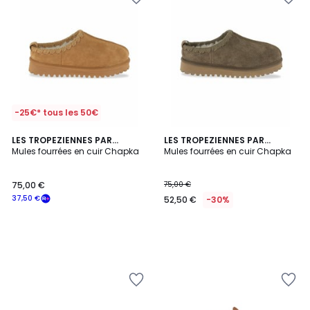
-25€* tous les 50€
LES TROPEZIENNES PAR
LES TROPEZIENNES PAR
M.BELARBI
Mules fourrées en cuir Chapka
M.BELARBI
Mules fourrées en cuir Chapka
75,00 €
75,00 €
37,50 €
52,50 €
-30%