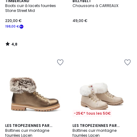
4,8
TIMBERLAND
BILLYBELT
/ 5
Boots cuir à lacets fourrées
Chaussons à CARREAUX
Stone Street Mid
220,00 €
49,00 €
198,00 €
4,8
/
5
-25€* tous les 50€
4,8
4,8
4
LES TROPEZIENNES PAR
LES TROPEZIENNES PAR
/ 5
/ 5
M.BELARBI
Bottines cuir montagne
M.BELARBI
Bottines cuir montagne
Couleurs
fourrées Lacen
fourrées Lacen