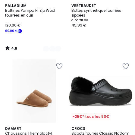
4,6
2
PALLADIUM
VERTBAUDET
/ 5
Bottines Pampa Hi Zip Wool
Bottes synthétique fourrées
Couleurs
fourrées en cuir
zippées
à partir de
120,00 €
45,99 €
60,00 €
4,6
/
5
-25€* tous les 50€
5
DAMART
3
CROCS
/
Chaussons Thermolactyl
Sabots fourrés Classic Platform