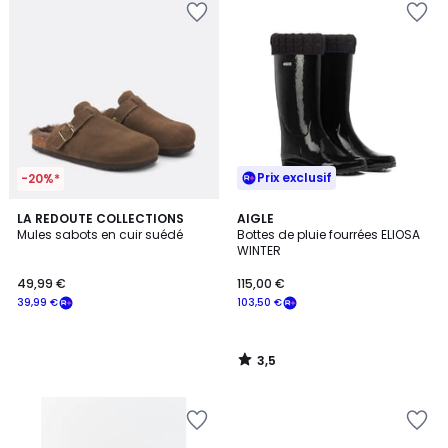
Prix exclusif
-20%*
3,5
LA REDOUTE COLLECTIONS
AIGLE
/ 5
Mules sabots en cuir suédé
Bottes de pluie fourrées ELIOSA
WINTER
49,99 €
115,00 €
39,99 €
103,50 €
3,5
/
5