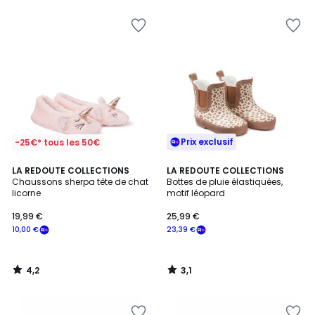
pour
payer
à
la
place
207,00
€.
Prix exclusif
-25€* tous les 50€
4,2
3,1
LA REDOUTE COLLECTIONS
LA REDOUTE COLLECTIONS
/ 5
/
Chaussons sherpa tête de chat
Bottes de pluie élastiquées,
5
licorne
motif léopard
19,99 €
25,99 €
10,00 €
23,39 €
4,2
3,1
/
/
5
5