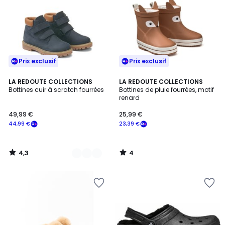
Prix exclusif
Prix exclusif
4,3
4
2
LA REDOUTE COLLECTIONS
LA REDOUTE COLLECTIONS
/ 5
/
Bottines cuir à scratch fourrées
Bottines de pluie fourrées, motif
Couleurs
5
renard
49,99 €
25,99 €
44,99 €
23,39 €
4,3
4
/
/
5
5