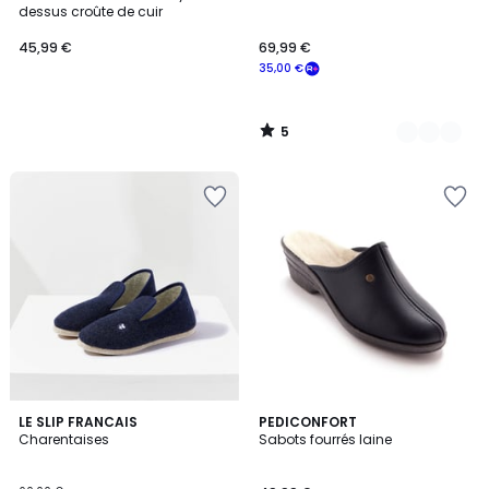
Couleurs
5
dessus croûte de cuir
45,99 €
69,99 €
35,00 €
5
/
5
4,5
5
LE SLIP FRANCAIS
2
PEDICONFORT
/ 5
/
Charentaises
Sabots fourrés laine
Couleurs
5