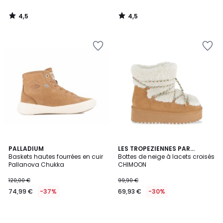
4,5
4,5
/
/
5
5
PALLADIUM
LES TROPEZIENNES PAR
Baskets hautes fourrées en cuir
M.BELARBI
Bottes de neige à lacets croisés
Pallanova Chukka
CHIMOON
120,00 €
99,90 €
74,99 €
-37%
69,93 €
-30%