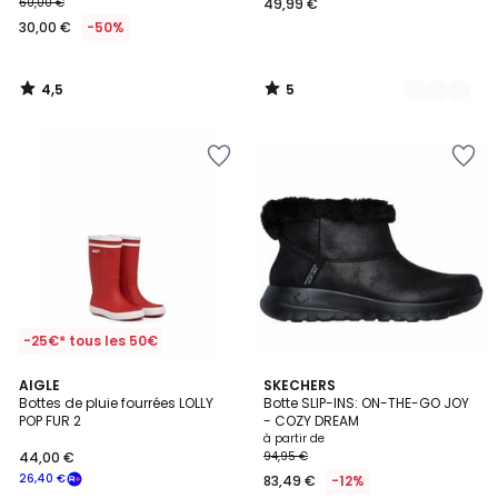
60,00 €
49,99 €
30,00 €
-50%
4,5
5
/
/
5
5
-25€* tous les 50€
3
AIGLE
2
SKECHERS
/
Bottes de pluie fourrées LOLLY
Botte SLIP-INS: ON-THE-GO JOY
Couleurs
5
POP FUR 2
- COZY DREAM
à partir de
44,00 €
94,95 €
26,40 €
83,49 €
-12%