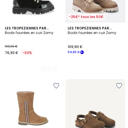
-25€* tous les 50€
2
LES TROPEZIENNES PAR
LES TROPEZIENNES PAR
M.BELARBI
Boots fourrées en cuir Zamy
M.BELARBI
Boots fourrées en cuir Zamy
Couleurs
109,90 €
109,90 €
54,95 €
76,93 €
-30%