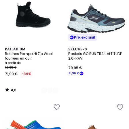
Prix exclusif
4,6
9
PALLADIUM
SKECHERS
/ 5
Bottines Pampa Hi Zip Wool
Baskets GO RUN TRAIL ALTITUDE
Couleurs
fourrées en cuir
2.0-RAV
à partir de
119,95 €
79,95 €
71,96 €
71,99 €
-39%
4,6
/
5