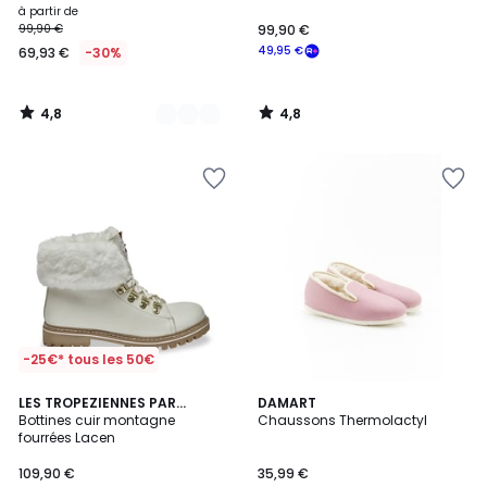
à partir de
99,90 €
99,90 €
49,95 €
69,93 €
-30%
4,8
4,8
/
/
5
5
-25€* tous les 50€
4,8
1
LES TROPEZIENNES PAR
2
DAMART
/ 5
/
M.BELARBI
Bottines cuir montagne
Chaussons Thermolactyl
Couleurs
5
fourrées Lacen
109,90 €
35,99 €