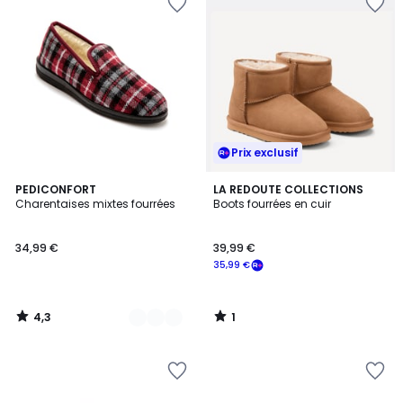
Prix exclusif
4,3
1
3
PEDICONFORT
LA REDOUTE COLLECTIONS
/ 5
/
Charentaises mixtes fourrées
Boots fourrées en cuir
Couleurs
5
34,99 €
39,99 €
35,99 €
4,3
1
/
/
5
5