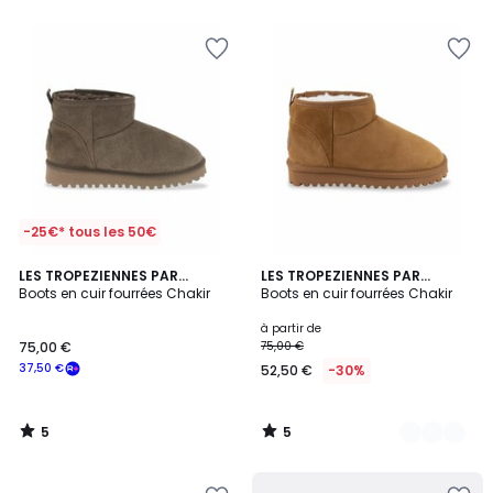
5
5
-25€* tous les 50€
5
5
LES TROPEZIENNES PAR
3
LES TROPEZIENNES PAR
/
/
M.BELARBI
Boots en cuir fourrées Chakir
M.BELARBI
Boots en cuir fourrées Chakir
Couleurs
5
5
à partir de
75,00 €
75,00 €
37,50 €
52,50 €
-30%
5
5
/
/
5
5