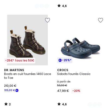
4,6
/
5
-25%*
-25€* tous les 50€
2
4,6
DR. MARTENS
4
CROCS
/
/ 5
Boots en cuir fourrées 1460 Lace
Sabots fourrés Classic
Couleurs
5
to Toe
à partir de
210,00 €
59,99 €
105,00 €
47,99 €
-20%
2
4,6
/
/