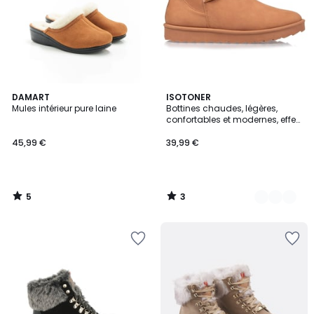
5
3
DAMART
2
ISOTONER
/
/
Mules intérieur pure laine
Bottines chaudes, légères,
Couleurs
5
5
confortables et modernes, effet
nubuck
45,99 €
39,99 €
5
3
/
/
5
5