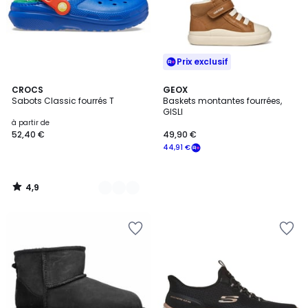
Prix exclusif
4,9
2
CROCS
GEOX
/ 5
Sabots Classic fourrés T
Baskets montantes fourrées,
Couleurs
GISLI
à partir de
52,40 €
49,90 €
44,91 €
4,9
/
5