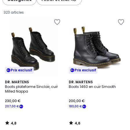
gauche
droite
323 articles
Prix exclusif
Prix exclusif
4,8
4,6
DR. MARTENS
DR. MARTENS
/ 5
/ 5
Boots plateforme Sinclair, cuir
Boots 1460 en cuir Smooth
Milled Nappa
230,00
230,00 €
200,00 €
€
207,00 €
180,00 €
souscrivez
à
notre
4,8
4,6
programme
/
/
5
5