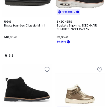
Prix exclusif
3,6
UGG
SKECHERS
/ 5
Boots fourrées Classic Mini II
Baskets Slip-Ins: SKECH-AIR
SUMMITS-SOFT RADIAN
146,95 €
89,95 €
80,96 €
3,6
/
5