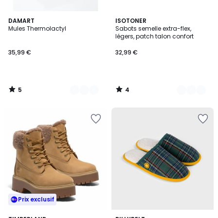
5
4
3
DAMART
2
ISOTONER
/
/
Mules Thermolactyl
Sabots semelle extra-flex,
Couleurs
Couleurs
5
5
légers, patch talon confort
35,99 €
32,99 €
5
4
/
/
5
5
Prix exclusif