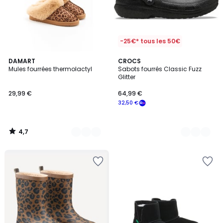
-25€* tous les 50€
4,7
4
DAMART
2
CROCS
/ 5
Mules fourrées thermolactyl
Sabots fourrés Classic Fuzz
Couleurs
Couleurs
Glitter
29,99 €
64,99 €
32,50 €
4,7
/
5