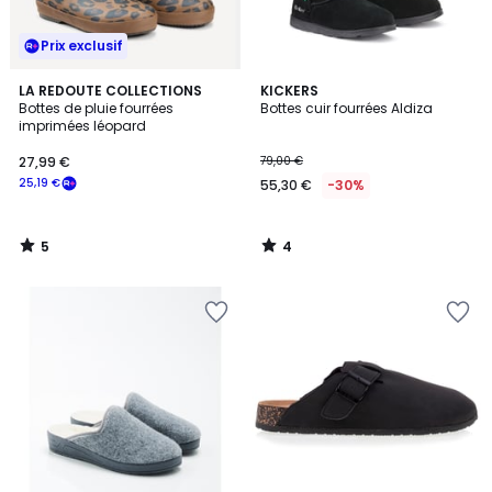
Prix exclusif
5
4
LA REDOUTE COLLECTIONS
KICKERS
/
/
Bottes de pluie fourrées
Bottes cuir fourrées Aldiza
5
5
imprimées léopard
27,99 €
79,00 €
25,19 €
55,30 €
-30%
5
4
/
/
5
5