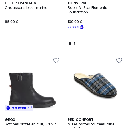
5
LE SLIP FRANCAIS
CONVERSE
/
Chaussons bleu marine
Boots All Star Elements
5
Foundation
69,00 €
100,00 €
90,00 €
5
/
5
Prix exclusif
3,5
3,6
GEOX
3
PEDICONFORT
/ 5
/ 5
Bottines plates en cuir, ECLAIR
Mules mixtes fourrées laine
Couleurs