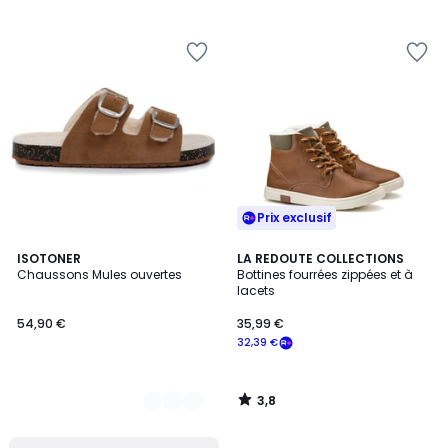
Prix exclusif
3,8
2
ISOTONER
LA REDOUTE COLLECTIONS
/ 5
Chaussons Mules ouvertes
Bottines fourrées zippées et à
Couleurs
lacets
54,90 €
35,99 €
32,39 €
3,8
/
5