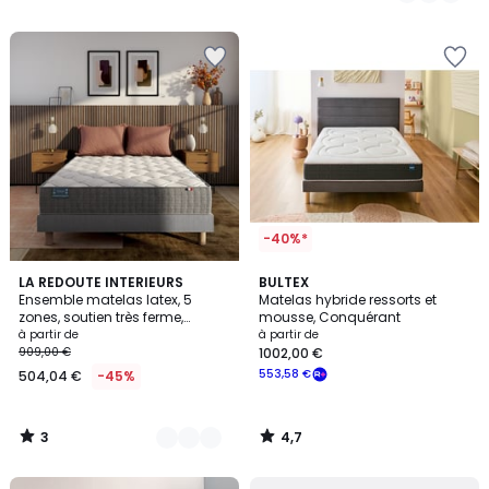
5
-40%*
3
4,7
2
LA REDOUTE INTERIEURS
BULTEX
/
/ 5
Ensemble matelas latex, 5
Matelas hybride ressorts et
Couleurs
5
zones, soutien très ferme,
mousse, Conquérant
accueil tonique et sommier
à partir de
à partir de
909,00 €
1002,00 €
553,58 €
504,04 €
-45%
3
4,7
/
/
5
5