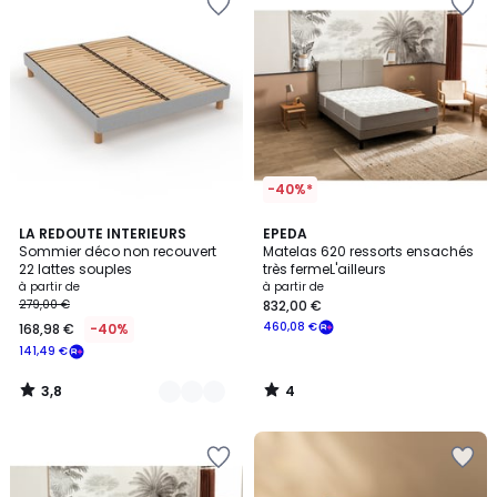
-40%*
3,8
4
2
LA REDOUTE INTERIEURS
EPEDA
/ 5
/
Sommier déco non recouvert
Matelas 620 ressorts ensachés
Couleurs
5
22 lattes souples
très fermeL'ailleurs
à partir de
à partir de
279,00 €
832,00 €
460,08 €
168,98 €
-40%
141,49 €
3,8
4
/
/
5
5