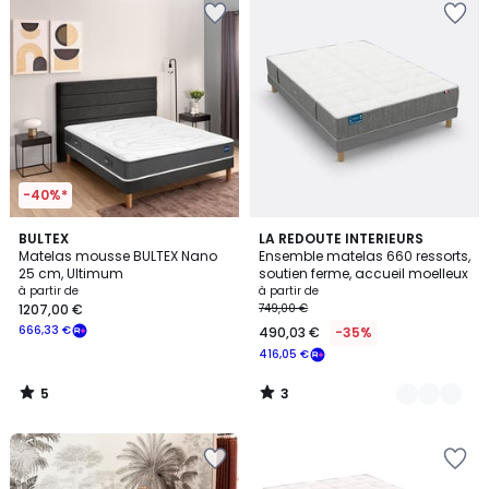
-40%*
5
3
BULTEX
4
LA REDOUTE INTERIEURS
/
/
Matelas mousse BULTEX Nano
Ensemble matelas 660 ressorts,
Couleurs
5
5
25 cm, Ultimum
soutien ferme, accueil moelleux
à partir de
à partir de
1207,00 €
749,00 €
666,33 €
490,03 €
-35%
416,05 €
5
3
/
/
5
5