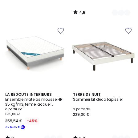
4,5
/
5
3
3,9
2
LA REDOUTE INTERIEURS
4
TERRE DE NUIT
/
/ 5
Ensemble matelas mousse HR
Sommier kit déco tapissier
Couleurs
Couleurs
5
35 kg/m3, ferme, accueil
mémoire de forme + sommier
à partir de
à partir de
639,00 €
229,00 €
355,54 €
-45%
324,05 €