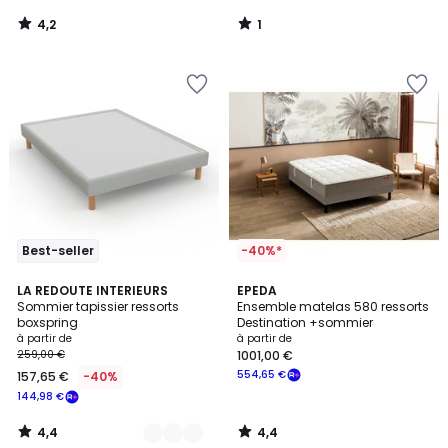
4,2
1
/
/
5
5
Best-seller
-40%*
4,4
4,4
2
LA REDOUTE INTERIEURS
EPEDA
/ 5
/ 5
Sommier tapissier ressorts
Ensemble matelas 580 ressorts
Couleurs
boxspring
Destination +sommier
à partir de
à partir de
259,00 €
1001,00 €
554,65 €
157,65 €
-40%
144,98 €
4,4
4,4
/
/