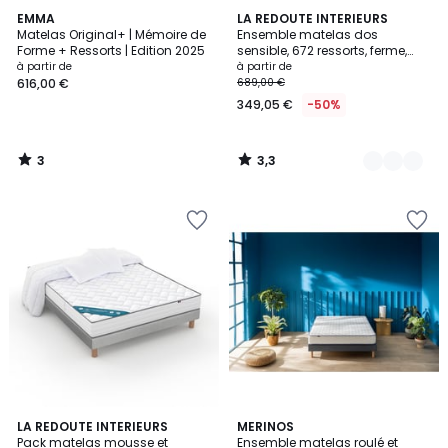
3
3,3
EMMA
4
LA REDOUTE INTERIEURS
/
/ 5
Matelas Original+ | Mémoire de
Ensemble matelas dos
Couleurs
5
Forme + Ressorts | Edition 2025
sensible, 672 ressorts, ferme,
accueil moelleux et sommier
à partir de
à partir de
616,00 €
689,00 €
349,05 €
-50%
3
3,3
/
/
5
5
4,3
2
LA REDOUTE INTERIEURS
3
MERINOS
/ 5
Pack matelas mousse et
Ensemble matelas roulé et