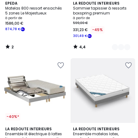
2
4,4
EPEDA
3
LA REDOUTE INTERIEURS
/
/ 5
Matelas 800 ressort ensachés
Sommier tapissier à ressorts
Couleurs
5
5 zones Le Majestueux
boxspring premium
à partir de
à partir de
1586,00 €
599,00 €
874,78 €
331,23 €
-45%
301,49 €
2
4,4
/
/
5
5
-40%*
3
LA REDOUTE INTERIEURS
4
LA REDOUTE INTERIEURS
Ensemble lit électrique à lattes
Ensemble matelas latex,
Couleurs
Couleurs