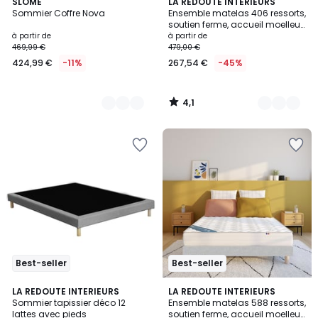
4,1
3
SLOME
2
LA REDOUTE INTERIEURS
/ 5
Sommier Coffre Nova
Ensemble matelas 406 ressorts,
Couleurs
Couleurs
soutien ferme, accueil moelleux
et sommier
à partir de
à partir de
469,99 €
479,00 €
424,99 €
-11%
267,54 €
-45%
4,1
/
5
Best-seller
Best-seller
3,5
4,1
5
LA REDOUTE INTERIEURS
2
LA REDOUTE INTERIEURS
/ 5
/ 5
Sommier tapissier déco 12
Ensemble matelas 588 ressorts,
Couleurs
Couleurs
lattes avec pieds
soutien ferme, accueil moelleux