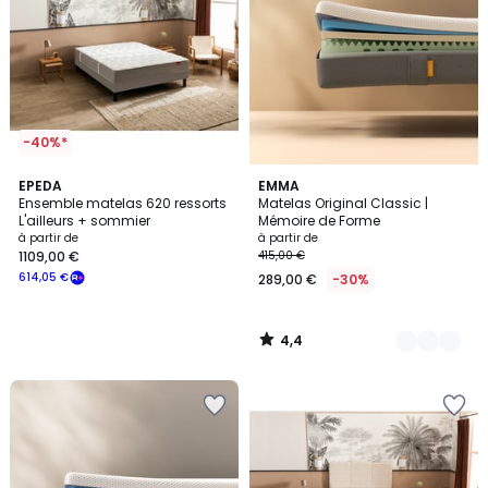
-40%*
4,4
EPEDA
2
EMMA
/ 5
Ensemble matelas 620 ressorts
Matelas Original Classic |
Couleurs
L'ailleurs + sommier
Mémoire de Forme
à partir de
à partir de
1109,00 €
415,00 €
614,05 €
289,00 €
-30%
4,4
/
5