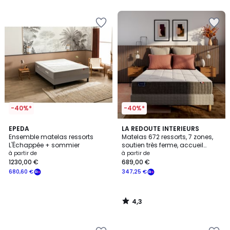
5
5
-40%*
-40%*
4,3
EPEDA
LA REDOUTE INTERIEURS
/ 5
Ensemble matelas ressorts
Matelas 672 ressorts, 7 zones,
L'Échappée + sommier
soutien très ferme, accueil
moelleux
à partir de
à partir de
1230,00 €
689,00 €
680,60 €
347,25 €
4,3
/
5