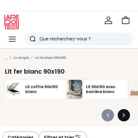
Voir
mon
La
panie
Redoute
Menu
Rechercher
Derniers
...
articles
Lit simple
Lit fer blanc 90x190
vus
Lit fer blanc 90x190
Lit coffre 90x190
Lit 90x190 avec
blanc
barrière blanc
Précédent
Suivan
-
-
défiler
défiler
à
à
Catégories
Filtrer et trier