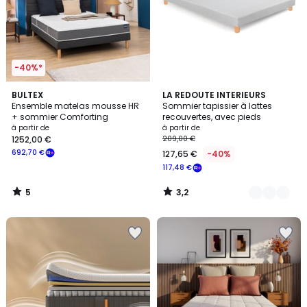
-40%*
5
3,2
BULTEX
2
LA REDOUTE INTERIEURS
/
/ 5
Ensemble matelas mousse HR
Sommier tapissier à lattes
Couleurs
5
+ sommier Comforting
recouvertes, avec pieds
à partir de
à partir de
1252,00 €
209,00 €
692,70 €
127,65 €
-40%
117,48 €
5
3,2
/
/
5
5