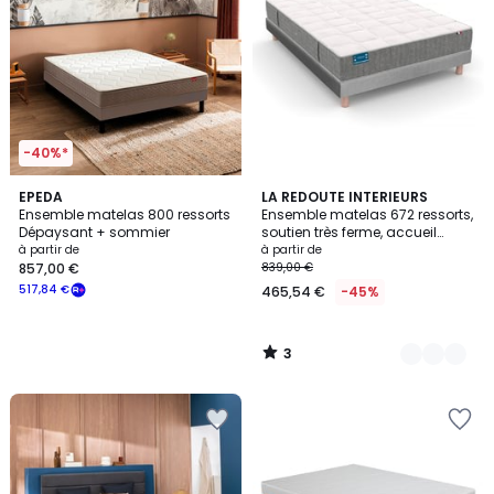
-40%*
3
EPEDA
2
LA REDOUTE INTERIEURS
/
Ensemble matelas 800 ressorts
Ensemble matelas 672 ressorts,
Couleurs
5
Dépaysant + sommier
soutien très ferme, accueil
moelleux et sommier
à partir de
à partir de
857,00 €
839,00 €
517,84 €
465,54 €
-45%
3
/
5