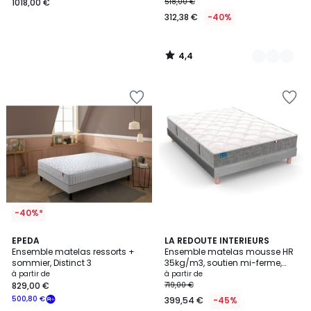
1018,00 €
518,00 €
312,38 €
-40%
4,4
/
5
-40%*
4,5
EPEDA
2
LA REDOUTE INTERIEURS
/ 5
Ensemble matelas ressorts +
Ensemble matelas mousse HR
Couleurs
sommier, Distinct 3
35kg/m3, soutien mi-ferme,
accueil moelleux + sommier
à partir de
à partir de
829,00 €
719,00 €
500,80 €
399,54 €
-45%