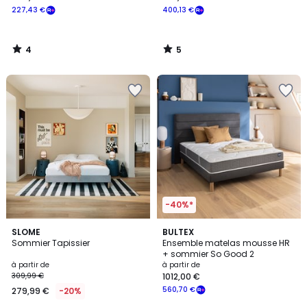
227,43 €
400,13 €
4
5
/
/
5
5
-40%*
5
2
SLOME
BULTEX
/
Sommier Tapissier
Ensemble matelas mousse HR
Couleurs
5
+ sommier So Good 2
à partir de
à partir de
309,99 €
1012,00 €
560,70 €
279,99 €
-20%