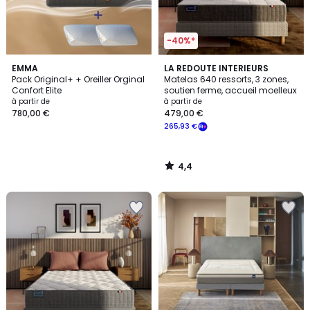
-40%*
4,4
EMMA
LA REDOUTE INTERIEURS
/ 5
Pack Original+ + Oreiller Orginal
Matelas 640 ressorts, 3 zones,
Confort Elite
soutien ferme, accueil moelleux
à partir de
à partir de
780,00 €
479,00 €
265,93 €
4,4
/
5