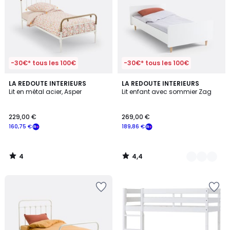
-30€* tous les 100€
-30€* tous les 100€
4
4,4
LA REDOUTE INTERIEURS
2
LA REDOUTE INTERIEURS
/
/ 5
Lit en métal acier, Asper
Lit enfant avec sommier Zag
Couleurs
5
229,00 €
269,00 €
160,75 €
189,86 €
4
4,4
/
/
5
5