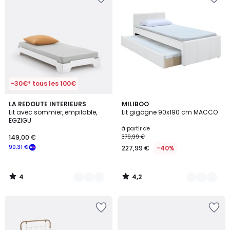
-30€* tous les 100€
4
4,2
2
LA REDOUTE INTERIEURS
3
MILIBOO
/
/ 5
Lit avec sommier, empilable,
Lit gigogne 90x190 cm MACCO
Couleurs
Couleurs
5
EGZIGU
à partir de
149,00 €
379,99 €
90,31 €
227,99 €
-40%
4
4,2
/
/
5
5