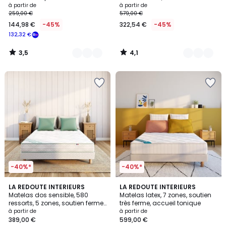
et sommier
à partir de
à partir de
259,00 €
579,00 €
144,98 €
-45%
322,54 €
-45%
132,32 €
3,5
4,1
/
/
5
5
-40%*
-40%*
4,1
3,8
LA REDOUTE INTERIEURS
LA REDOUTE INTERIEURS
/ 5
/ 5
Matelas dos sensible, 580
Matelas latex, 7 zones, soutien
ressorts, 5 zones, soutien ferme,
très ferme, accueil tonique
accueil moelleux
à partir de
à partir de
389,00 €
599,00 €