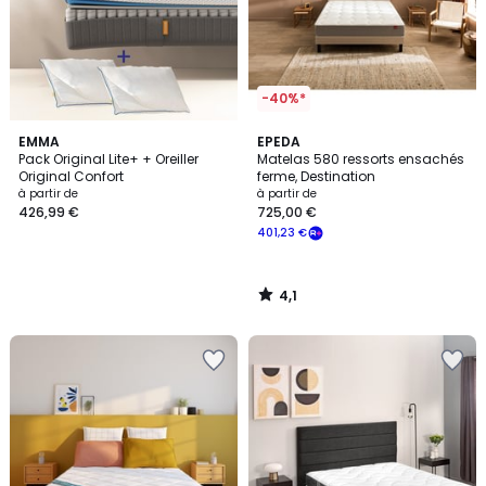
-40%*
4,1
EMMA
EPEDA
/ 5
Pack Original Lite+ + Oreiller
Matelas 580 ressorts ensachés
Original Confort
ferme, Destination
à partir de
à partir de
426,99 €
725,00 €
401,23 €
4,1
/
5