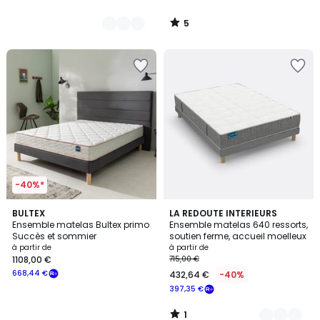
5
/
5
-40%*
1
BULTEX
4
LA REDOUTE INTERIEURS
/
Ensemble matelas Bultex primo
Ensemble matelas 640 ressorts,
Couleurs
5
Succès et sommier
soutien ferme, accueil moelleux
à partir de
à partir de
1108,00 €
715,00 €
668,44 €
432,64 €
-40%
397,35 €
1
/