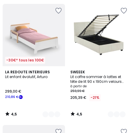
pour
payer
à
la
place
189,86
€.
-30€* tous les 100€
4,5
4,5
2
LA REDOUTE INTERIEURS
3
SWEEEK
/ 5
/ 5
Lit enfant évolutif, Arturo
Lit coffre sommier à lattes et
Couleurs
Couleurs
tête de lit 90 x 190cm velours
côtelé (grosse côte) AVALON
à partir de
299,00 €
259,99 €
210,86 €
205,39 €
-21%
4,5
4,5
/
/
5
5