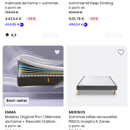
Couleurs
Couleurs
mémoire de forme + sommier
sommier kit Keep Smiling
+ pieds + couette +oreiller(s)
à partir de
à partir de
799,00 €
804,00 €
443,54 €
-45%
525,78 €
-35%
404,05 €
486,04 €
4,3
/
5
Best-seller
4,4
EMMA
5
MERINOS
/ 5
Matelas Original Pro+ | Mémoire
Sommier lattes recouvertes
Couleurs
de Forme + Ressorts | Edition
PENCIL morpho 5 Zones
2025
à partir de
à partir de