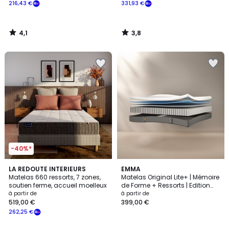
216,43 €
331,93 €
4,1
3,8
/
/
5
5
-40%*
4,2
1
LA REDOUTE INTERIEURS
EMMA
/ 5
/
Matelas 660 ressorts, 7 zones,
Matelas Original Lite+ | Mémoire
5
soutien ferme, accueil moelleux
de Forme + Ressorts | Edition
2025
à partir de
à partir de
519,00 €
399,00 €
262,25 €