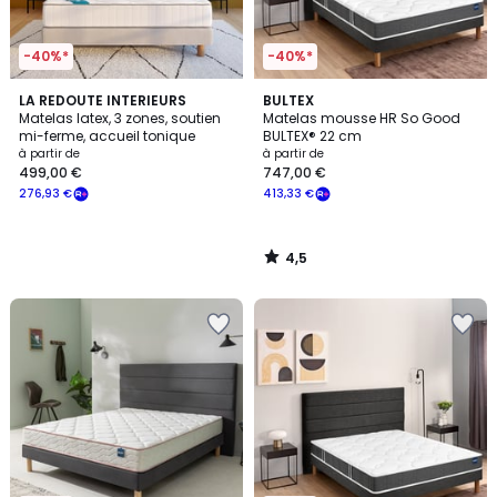
-40%*
-40%*
4,5
LA REDOUTE INTERIEURS
BULTEX
/ 5
Matelas latex, 3 zones, soutien
Matelas mousse HR So Good
mi-ferme, accueil tonique
BULTEX® 22 cm
à partir de
à partir de
499,00 €
747,00 €
276,93 €
413,33 €
4,5
/
5