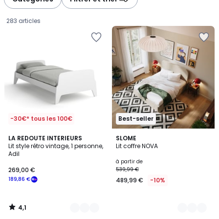
gauche
droite
283 articles
-30€* tous les 100€
Best-seller
4,1
4
LA REDOUTE INTERIEURS
3
SLOME
/ 5
Lit style rétro vintage, 1 personne,
Lit coffre NOVA
Couleurs
Couleurs
Adil
269,00
à partir de
269,00 €
539,99 €
€
189,86 €
489,99 €
-10%
souscrivez
à
notre
4,1
programme
/
5