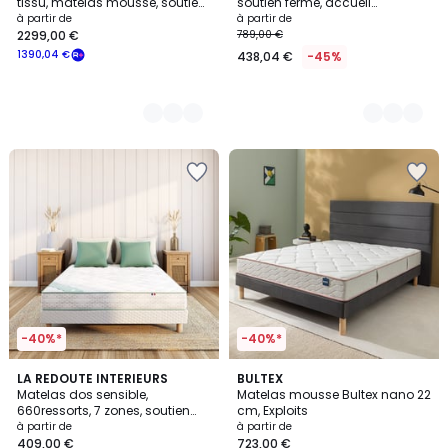
tissu, matelas mousse, soutien
soutien ferme, accueil
ferme et pieds
enveloppant et sommier
à partir de
à partir de
2299,00 €
789,00 €
1390,04 €
438,04 €
-45%
-40%*
-40%*
4
5
LA REDOUTE INTERIEURS
BULTEX
/
/
Matelas dos sensible,
Matelas mousse Bultex nano 22
5
5
660ressorts, 7 zones, soutien
cm, Exploits
très ferme, accueil moelleux
à partir de
à partir de
409,00 €
723,00 €