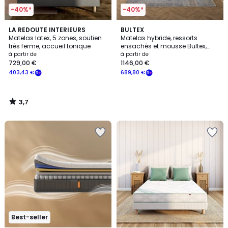
-40%*
-40%*
3,7
LA REDOUTE INTERIEURS
BULTEX
/ 5
Matelas latex, 5 zones, soutien
Matelas hybride, ressorts
très ferme, accueil tonique
ensachés et mousse Bultex,
soutien ferme, RESTORE
à partir de
à partir de
729,00 €
1146,00 €
403,43 €
689,80 €
3,7
/
5
Best-seller