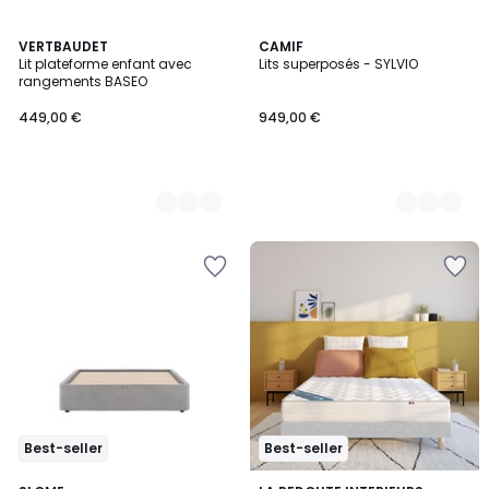
3
VERTBAUDET
2
CAMIF
Lit plateforme enfant avec
Lits superposés - SYLVIO
Couleurs
Couleurs
rangements BASEO
449,00 €
949,00 €
Best-seller
Best-seller