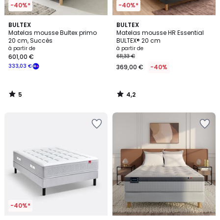
-40%*
-40%*
5
4,2
BULTEX
BULTEX
/
/ 5
Matelas mousse Bultex primo
Matelas mousse HR Essential
5
20 cm, Succès
BULTEX® 20 cm
à partir de
à partir de
601,00 €
611,33 €
333,03 €
369,00 €
-40%
5
4,2
/
/
5
5
-40%*