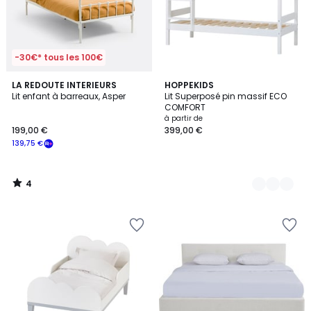
-30€* tous les 100€
4
LA REDOUTE INTERIEURS
4
HOPPEKIDS
/
Lit enfant à barreaux, Asper
Lit Superposé pin massif ECO
Couleurs
5
COMFORT
à partir de
199,00 €
399,00 €
139,75 €
4
/
5