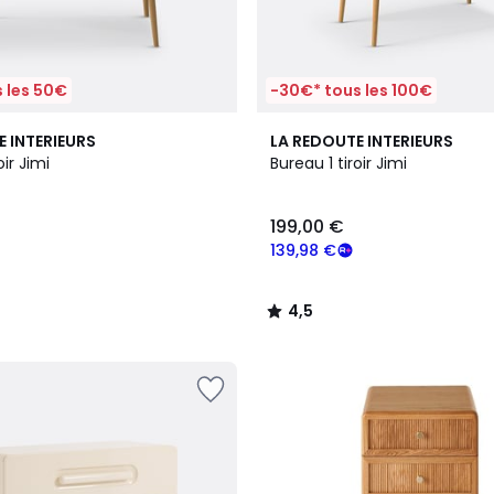
 les 50€
-30€* tous les 100€
2
4,5
E INTERIEURS
LA REDOUTE INTERIEURS
Couleurs
/ 5
oir Jimi
Bureau 1 tiroir Jimi
199,00 €
139,98 €
4,5
/
5