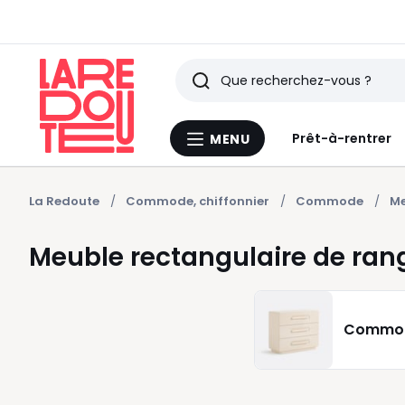
Rechercher
Derniers
Prêt-à-rentrer
MENU
Menu
articles
La
Redoute
vus
La Redoute
Commode, chiffonnier
Commode
Me
Meuble rectangulaire de ra
Commo