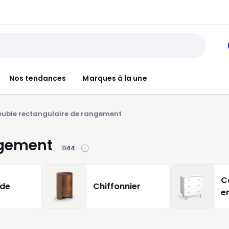
Nos tendances
Marques à la une
uble rectangulaire de rangement
ngement
1144
C
de
Chiffonnier
e