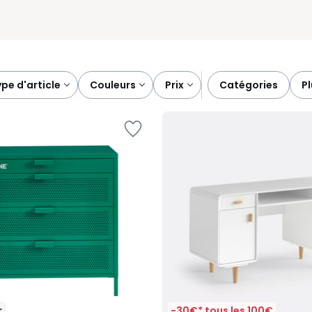
type d'article
couleurs
prix
catégories
p
r
-30€* tous les 100€