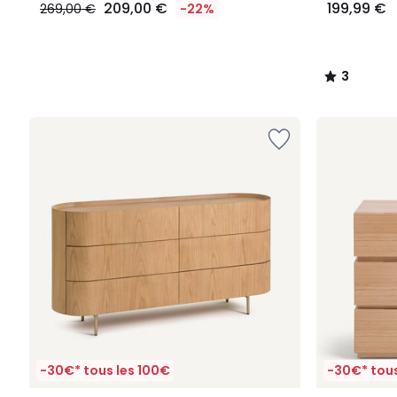
209,00 €
199,99 €
269,00 €
-22%
3
/
5
-30€* tous les 100€
-30€* tous