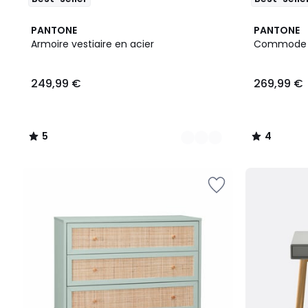
4
5
3
4
PANTONE
PANTONE
Couleurs
/
Couleurs
/
Armoire vestiaire en acier
Commode e
5
5
249,99
249,99 €
269,99 €
€.
5
4
/
/
5
5