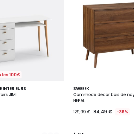
 les 100€
3,5
E INTERIEURS
SWEEEK
/ 5
oirs JIMI
Commode décor bois de noyer
NEPAL
84,49 €
129,99 €
-36%