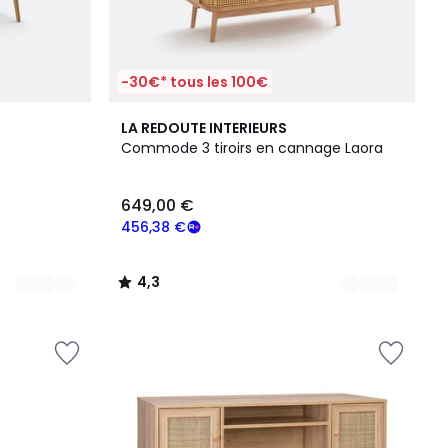
-30€* tous les 100€
2
4,3
LA REDOUTE INTERIEURS
Couleurs
/ 5
Commode 3 tiroirs en cannage Laora
649,00 €
456,38 €
4,3
/
5