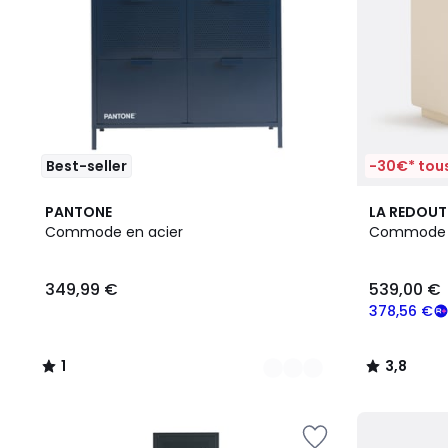
Best-seller
-30€* tous
7
1
2
3,8
PANTONE
LA REDOUT
Couleurs
/
Couleurs
/ 5
Commode en acier
Commode 3 
5
349,99 €
539,00 €
378,56 €
1
3,8
/
/
5
5