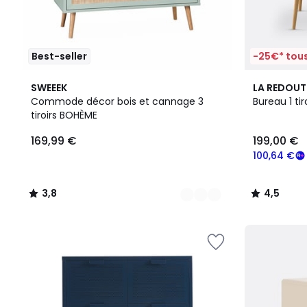
Best-seller
-25€* tous
3
3,8
4,5
SWEEEK
LA REDOUT
Couleurs
/ 5
/ 5
Commode décor bois et cannage 3
Bureau 1 tir
tiroirs BOHÈME
169,99 €
199,00 €
100,64 €
3,8
4,5
/
/
5
5