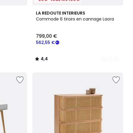
2
4,4
LA REDOUTE INTERIEURS
Couleurs
/ 5
Commode 6 tiroirs en cannage Laora
799,00 €
562,55 €
4,4
/
5