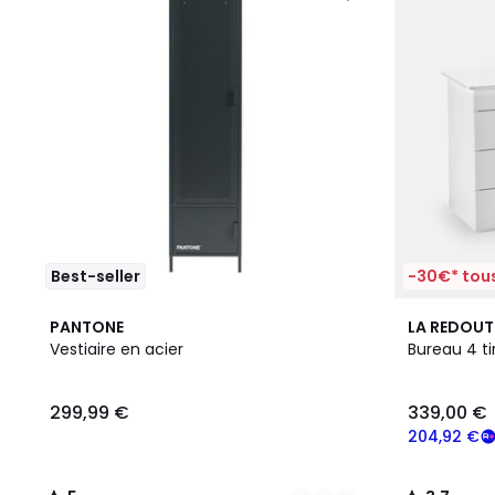
Best-seller
-30€* tous
4
5
3
3,7
PANTONE
LA REDOUT
Couleurs
/
Couleurs
/ 5
Vestiaire en acier
Bureau 4 tir
5
299,99 €
339,00 €
204,92 €