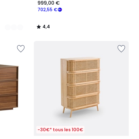
999,00 €
702,55 €
4,4
/
5
-30€* tous les 100€