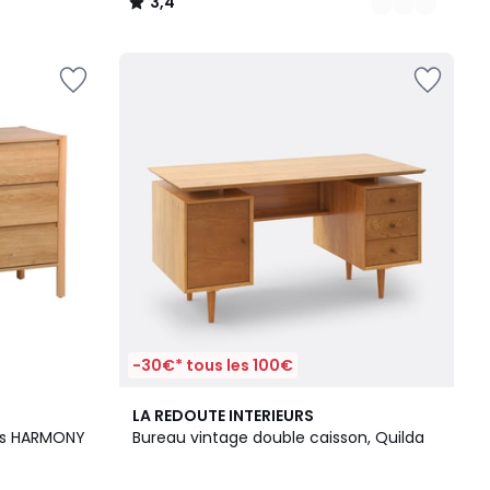
3,4
/
5
-30€* tous les 100€
4,4
LA REDOUTE INTERIEURS
/ 5
Commode décor bois 6 tiroirs HARMONY
Bureau vintage double caisson, Quilda