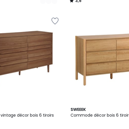
3,5
/
5
2
3,5
SWEEEK
Couleurs
/ 5
ntage décor bois 6 tiroirs