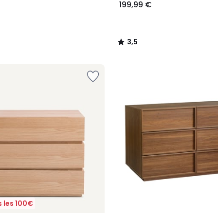
199,99 €
3,5
/
5
 les 100€