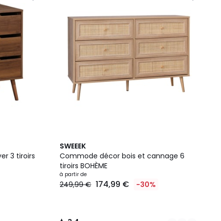
2
3,4
SWEEEK
Couleurs
/ 5
 3 tiroirs
Commode décor bois et cannage 6
tiroirs BOHÈME
à partir de
174,99 €
249,99 €
-30%