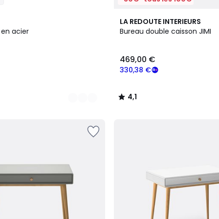
4,1
LA REDOUTE INTERIEURS
/ 5
n acier
Bureau double caisson JIMI
469,00 €
330,38 €
4,1
/
5