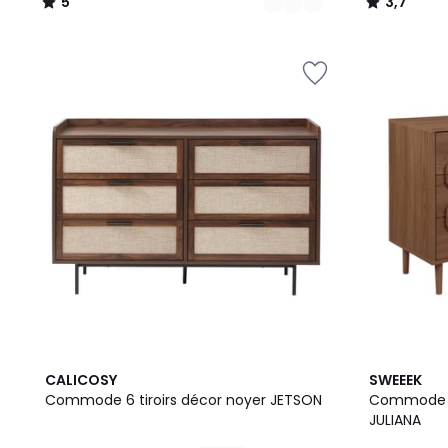
5
3,7
/
/
5
5
3
CALICOSY
SWEEEK
/
Commode 6 tiroirs décor noyer JETSON
Commode vi
5
JULIANA