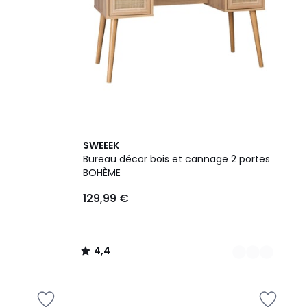
2
4,4
SWEEEK
Couleurs
/ 5
Bureau décor bois et cannage 2 portes
BOHÈME
129,99 €
4,4
/
5