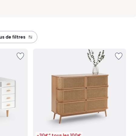
lus de filtres
-30€* tous les 100€