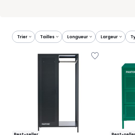
Trier
tailles
longueur
largeur
Best-seller
Best-selle