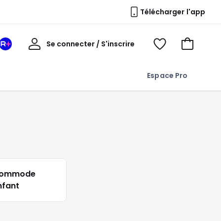
Télécharger l'app
Mon
Se connecter / S'inscrire
Mon
Voir
Voir
compte
espace
mes
mon
La
favoris
panier
Espace Pro
Redoute
+
ommode
nfant