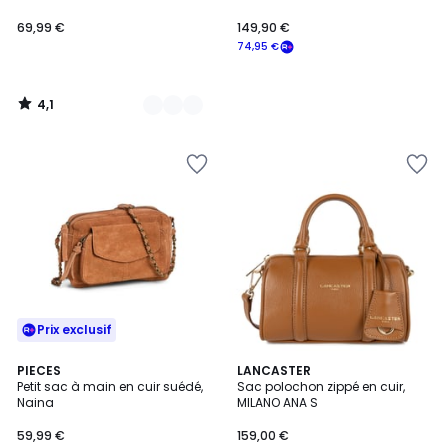
69,99 €
149,90 €
74,95 €
4,1
/
5
Prix exclusif
5
2
PIECES
9
LANCASTER
/
Petit sac à main en cuir suédé,
Sac polochon zippé en cuir,
Couleurs
Couleurs
5
Naina
MILANO ANA S
59,99 €
159,00 €