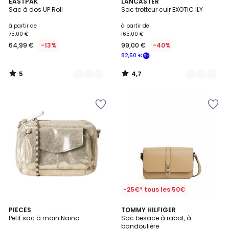
5
4,7
2
EASTPAK
6
LANCASTER
/
/ 5
Sac à dos UP Roll
Sac trotteur cuir EXOTIC ILY
Couleurs
Couleurs
5
à partir de
à partir de
75,00 €
165,00 €
64,99 €
-13%
99,00 €
-40%
82,50 €
5
4,7
/
/
5
5
-25€* tous les 50€
4,1
3
PIECES
TOMMY HILFIGER
/ 5
Petit sac à main Naina
Sac besace à rabat, à
Couleurs
bandoulière