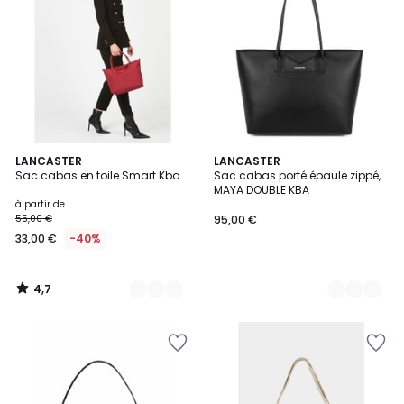
4,7
10
LANCASTER
7
LANCASTER
/ 5
Sac cabas en toile Smart Kba
Sac cabas porté épaule zippé,
Couleurs
Couleurs
MAYA DOUBLE KBA
à partir de
55,00 €
95,00 €
33,00 €
-40%
4,7
/
5