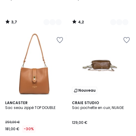
3,7
4,2
/
/
5
5
Nouveau
3
LANCASTER
CRAIE STUDIO
Sac seau zippé TOP DOUBLE
Sac pochette en cuir, NUAGE
Couleurs
259,00 €
129,00 €
181,00 €
-30%