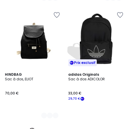
5
Prix exclusif
14
HINDBAG
adidas Originals
Sac à dos, ELIOT
Sac à dos ADICOLOR
Couleurs
70,00 €
33,00 €
29,70 €