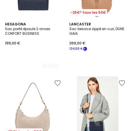
-25€* tous les 50€
6
HEXAGONA
LANCASTER
Sac porté épaule 2 anses
Sac besace zippé en cuir, DUNE
Couleurs
CONFORT BUSINESS
GAIA
199,00 €
269,00 €
134,50 €