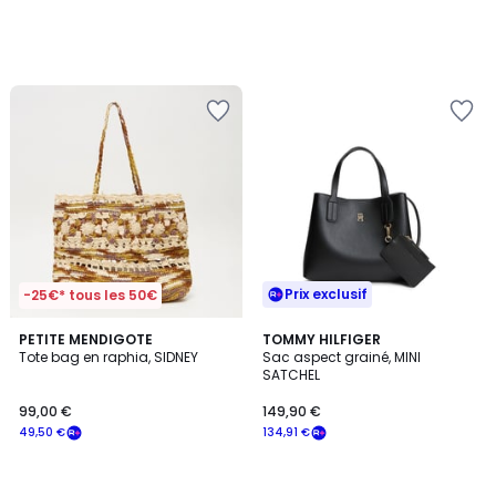
Prix exclusif
-25€* tous les 50€
PETITE MENDIGOTE
TOMMY HILFIGER
Tote bag en raphia, SIDNEY
Sac aspect grainé, MINI
SATCHEL
99,00 €
149,90 €
49,50 €
134,91 €