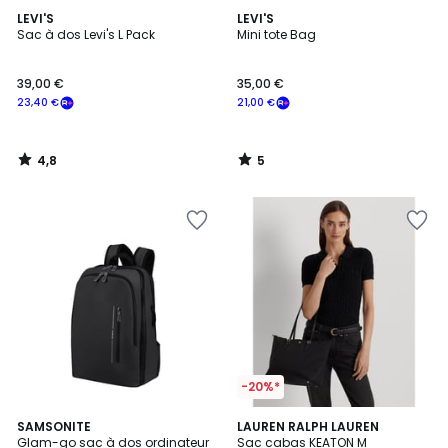
4,8
5
LEVI'S
LEVI'S
/ 5
/
Sac à dos Levi's L Pack
Mini tote Bag
5
39,00 €
35,00 €
23,40 €
21,00 €
4,8
5
/
/
5
5
-20%*
4,4
4
SAMSONITE
LAUREN RALPH LAUREN
/ 5
Glam-go sac à dos ordinateur
Sac cabas KEATON M