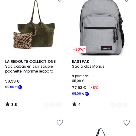
-20%*
3,8
4
2
LA REDOUTE COLLECTIONS
7
EASTPAK
/ 5
/
Sac cabas en cuir souple,
Sac à dos Morius
Couleurs
Couleurs
5
pochette imprimé léopard
à partir de
99,99 €
85,00 €
50,00 €
77,53 €
-8%
68,00 €
3,8
4
/
/
5
5