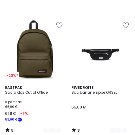
-20%*
5
3
5
EASTPAK
5
RIVEDROITE
/
/
Sac à dos Out of Office
Sac banane zippé ORSEL
Couleurs
Couleurs
5
5
à partir de
66,00 €
65,00 €
61,11 €
-7%
53,60 €
5
3
/
/