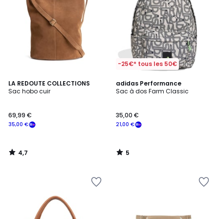
-25€* tous les 50€
4,7
5
LA REDOUTE COLLECTIONS
adidas Performance
/ 5
/
Sac hobo cuir
Sac à dos Farm Classic
5
69,99 €
35,00 €
35,00 €
21,00 €
4,7
5
/
/
5
5