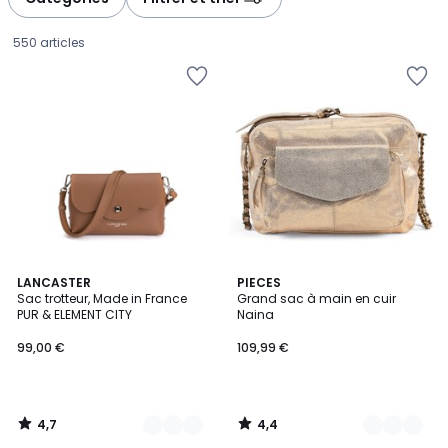
gauche
droite
550 articles
4,7
4,4
5
LANCASTER
2
PIECES
/ 5
/ 5
Sac trotteur, Made in France
Grand sac à main en cuir
Couleurs
Couleurs
PUR & ELEMENT CITY
Naina
99,00
99,00 €
109,99 €
€.
4,7
4,4
/
/
5
5