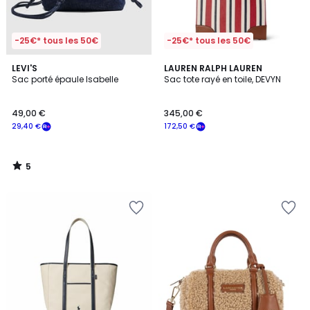
-25€* tous les 50€
-25€* tous les 50€
5
LEVI'S
LAUREN RALPH LAUREN
/
Sac porté épaule Isabelle
Sac tote rayé en toile, DEVYN
5
49,00 €
345,00 €
29,40 €
172,50 €
5
/
5