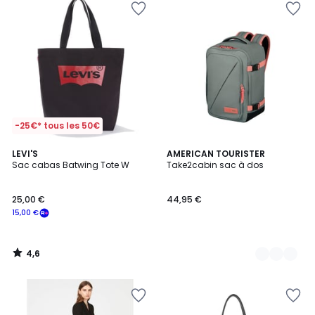
-25€* tous les 50€
4,6
LEVI'S
6
AMERICAN TOURISTER
/ 5
Sac cabas Batwing Tote W
Take2cabin sac à dos
Couleurs
25,00 €
44,95 €
15,00 €
4,6
/
5