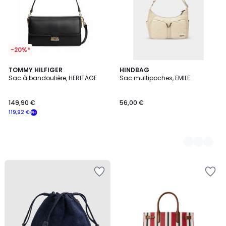
-20%*
TOMMY HILFIGER
2
HINDBAG
Sac à bandoulière, HERITAGE
Sac multipoches, EMILE
Couleurs
149,90 €
56,00 €
119,92 €