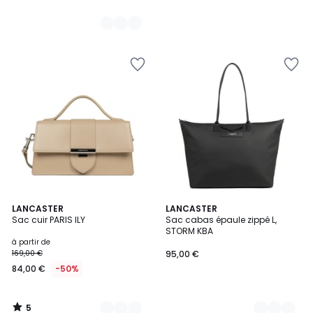
5
27
LANCASTER
2
LANCASTER
/
Sac cuir PARIS ILY
Sac cabas épaule zippé L,
Couleurs
Couleurs
5
STORM KBA
à partir de
169,00 €
95,00 €
84,00 €
-50%
5
/