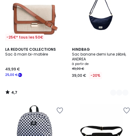
-25€* tous les 50€
4,7
LA REDOUTE COLLECTIONS
16
HINDBAG
/ 5
Sac à main bi-matière
Sac banane demi lune zébré,
Couleurs
ANDREA
à partir de
49,99 €
49,00 €
25,00 €
39,00 €
-20%
4,7
/
5