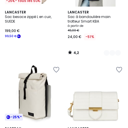
-25€* tous les 50€
4,2
LANCASTER
12
LANCASTER
/ 5
Sac besace zippé L en cuir,
Sac à bandoulière main
Couleurs
SUEDE
trotteur Smart KBA
à partir de
199,00 €
49,00 €
99,50 €
24,00 €
-51%
4,2
/
5
-25%*