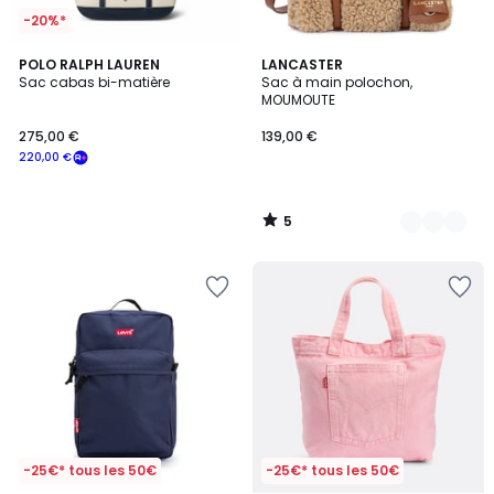
-20%*
5
POLO RALPH LAUREN
3
LANCASTER
/
Sac cabas bi-matière
Sac à main polochon,
Couleurs
5
MOUMOUTE
275,00 €
139,00 €
220,00 €
5
/
5
-25€* tous les 50€
-25€* tous les 50€