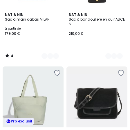
4
5
NAT & NIN
2
NAT & NIN
/
Sac à main cabas MILAN
Sac à bandoulière en cuir ALICE
Couleurs
Couleurs
5
S
à partir de
179,00 €
210,00 €
4
/
5
Prix exclusif