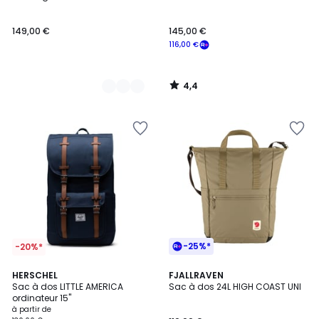
Couleurs
149,00 €
145,00 €
116,00 €
4,4
/
5
-25%*
-20%*
4,5
4,7
5
HERSCHEL
5
FJALLRAVEN
/ 5
/ 5
Sac à dos LITTLE AMERICA
Sac à dos 24L HIGH COAST UNI
Couleurs
Couleurs
ordinateur 15''
à partir de