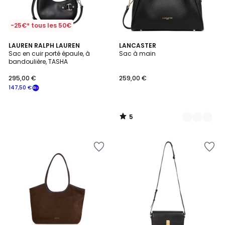
-25€* tous les 50€
5
LAUREN RALPH LAUREN
8
LANCASTER
/
Sac en cuir porté épaule, à
Sac à main
Couleurs
5
bandoulière, TASHA
295,00 €
259,00 €
147,50 €
5
/
5