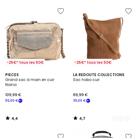
-25€* tous les 50€
-25€* tous les 50€
4,4
4,7
PIECES
2
LA REDOUTE COLLECTIONS
/ 5
/ 5
Grand sac à main en cuir
Sac hobo cuir
Couleurs
Naina
109,99 €
69,99 €
55,00 €
35,00 €
4,4
4,7
/
/
5
5