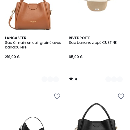
4
9
LANCASTER
8
RIVEDROITE
/
Sac à main en cuir grainé avec
Sac banane zippé CUSTINE
Couleurs
Couleurs
5
bandoulière
219,00 €
65,00 €
4
/
5