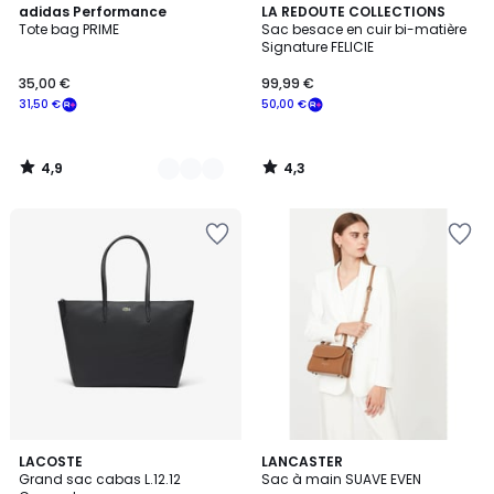
4,9
4,3
3
adidas Performance
LA REDOUTE COLLECTIONS
/ 5
/ 5
Tote bag PRIME
Sac besace en cuir bi-matière
Couleurs
Signature FELICIE
35,00 €
99,99 €
31,50 €
50,00 €
4,9
4,3
/
/
5
5
5
LACOSTE
13
LANCASTER
/
Grand sac cabas L.12.12
Sac à main SUAVE EVEN
Couleurs