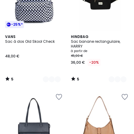
-25%*
5
5
3
VANS
18
HINDBAG
/
/
Sac à dos Old Skool Check
Sac banane rectangulaire,
Couleurs
Couleurs
5
5
HARRY
à partir de
48,00 €
45,00 €
36,00 €
-20%
5
5
/
/
5
5