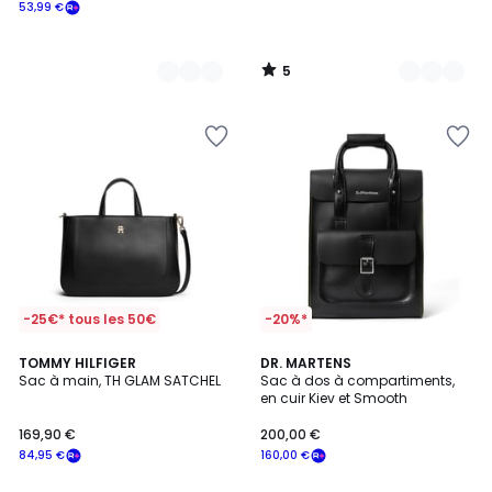
53,99 €
5
/
5
-25€* tous les 50€
-20%*
TOMMY HILFIGER
DR. MARTENS
Sac à main, TH GLAM SATCHEL
Sac à dos à compartiments,
en cuir Kiev et Smooth
169,90 €
200,00 €
84,95 €
160,00 €