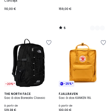
5
Concept
110,00 €
159,00 €
5
/
5
-25%*
-20%*
3,7
4,2
3
THE NORTH FACE
14
FJALLRAVEN
/ 5
/ 5
Sac à dos Borealis Classic
Sac à dos KANKEN 16L
Couleurs
Couleurs
à partir de
à partir de
129,38 €
100,00 €