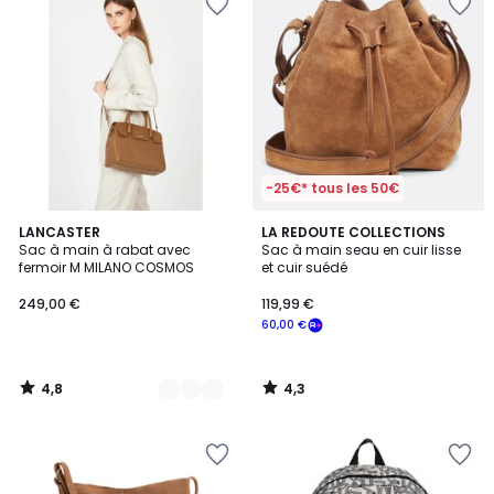
-25€* tous les 50€
4,8
4,3
9
LANCASTER
LA REDOUTE COLLECTIONS
/ 5
/ 5
Sac à main à rabat avec
Sac à main seau en cuir lisse
Couleurs
fermoir M MILANO COSMOS
et cuir suédé
249,00 €
119,99 €
60,00 €
4,8
4,3
/
/
5
5