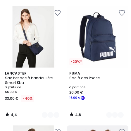
5
5
-20%*
4,4
4,8
8
LANCASTER
2
PUMA
/ 5
/ 5
Sac besace à bandoulière
Sac à dos Phase
Couleurs
Couleurs
Smart Kba
à partir de
à partir de
55,00 €
20,00 €
16,00 €
33,00 €
-40%
4,4
4,8
/
/
5
5