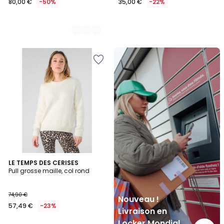
80,00 €
-50%
35,00 €
-22%
Nouveau
!
Livraison
en
Locker
Mondial
Relay
LE TEMPS DES CERISES
Pull grosse maille, col rond
74,90 €
Nouveau !
57,49 €
-23%
Livraison en
Locker Mondial