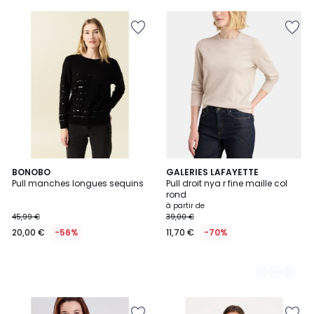
BONOBO
12
GALERIES LAFAYETTE
Pull manches longues sequins
Pull droit nya r fine maille col
Couleurs
rond
à partir de
45,99 €
39,00 €
20,00 €
-56%
11,70 €
-70%