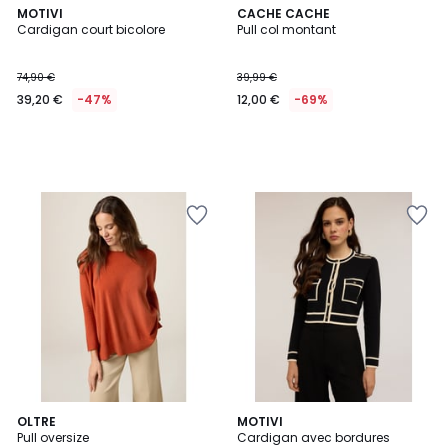
MOTIVI
CACHE CACHE
Cardigan court bicolore
Pull col montant
74,90 €
39,99 €
39,20 €
-47%
12,00 €
-69%
1
OLTRE
MOTIVI
/
Pull oversize
Cardigan avec bordures