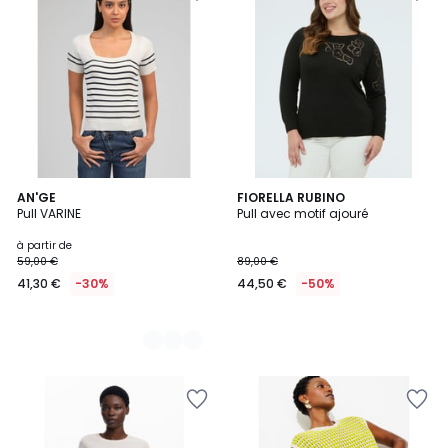
6
AN'GE
FIORELLA RUBINO
Pull VARINE
Pull avec motif ajouré
Couleurs
à partir de
59,00 €
89,00 €
41,30 €
-30%
44,50 €
-50%