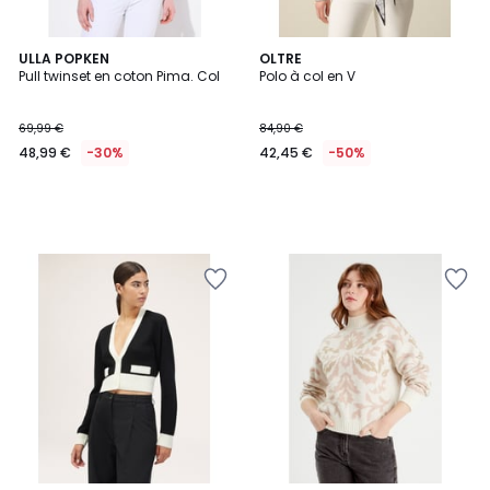
ULLA POPKEN
OLTRE
Pull twinset en coton Pima. Col
Polo à col en V
69,99 €
84,90 €
48,99 €
-30%
42,45 €
-50%