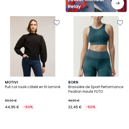
Relay
MOTIVI
BORN
Pull col roulé côtelé en fil laminé
Brassière de Sport Performance
Fixation Haute YUTO
89,90 €
44,90 €
44,95 €
-50%
22,45 €
-50%