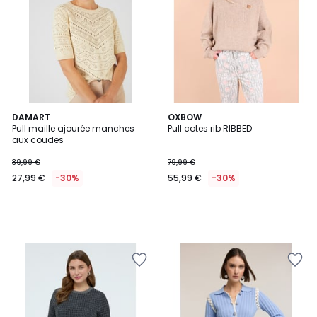
DAMART
OXBOW
Pull maille ajourée manches
Pull cotes rib RIBBED
aux coudes
39,99 €
79,99 €
27,99 €
-30%
55,99 €
-30%