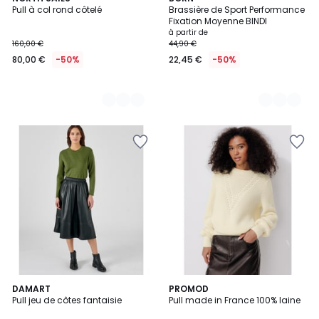
Pull à col rond côtelé
Brassière de Sport Performance
Couleurs
Couleurs
Fixation Moyenne BINDI
à partir de
160,00 €
44,90 €
80,00 €
-50%
22,45 €
-50%
5
2
DAMART
PROMOD
/
Pull jeu de côtes fantaisie
Pull made in France 100% laine
Couleurs
5