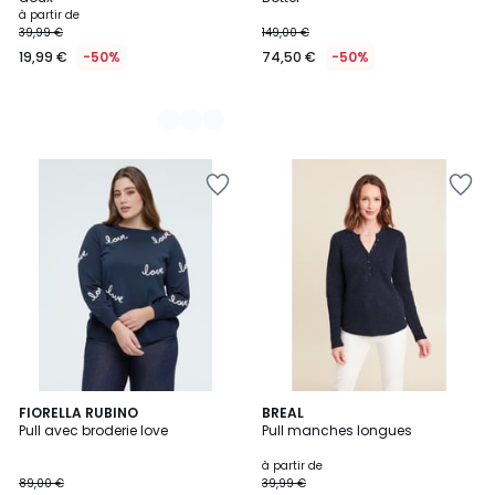
à partir de
39,99 €
149,00 €
19,99 €
-50%
74,50 €
-50%
5
FIORELLA RUBINO
5
BREAL
/
Pull avec broderie love
Pull manches longues
Couleurs
5
à partir de
89,00 €
39,99 €