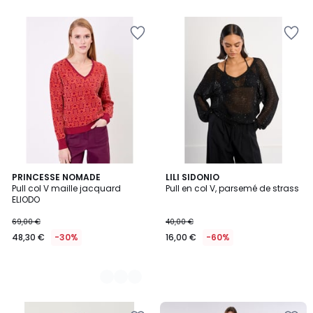
3
PRINCESSE NOMADE
LILI SIDONIO
Pull col V maille jacquard
Pull en col V, parsemé de strass
Couleurs
ELIODO
69,00 €
40,00 €
48,30 €
-30%
16,00 €
-60%