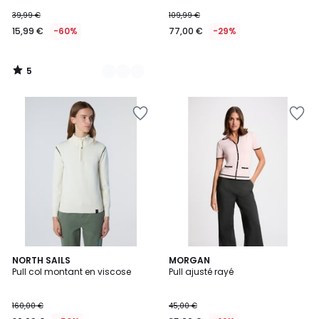
39,99 €
109,99 €
15,99 €
-60%
77,00 €
-29%
5
/
5
2
NORTH SAILS
MORGAN
Pull col montant en viscose
Pull ajusté rayé
Couleurs
160,00 €
45,00 €