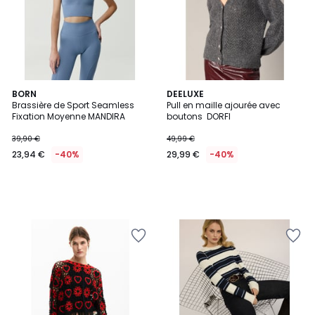
BORN
DEELUXE
Brassière de Sport Seamless
Pull en maille ajourée avec
Fixation Moyenne MANDIRA
boutons DORFI
39,90 €
49,99 €
23,94 €
-40%
29,99 €
-40%