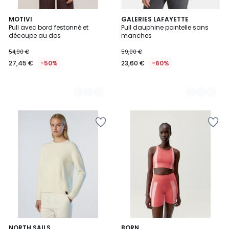
2
MOTIVI
2
GALERIES LAFAYETTE
Pull avec bord festonné et
Pull dauphine pointelle sans
Couleurs
Couleurs
découpe au dos
manches
54,90 €
59,00 €
27,45 €
-50%
23,60 €
-60%
2
NORTH SAILS
2
BORN