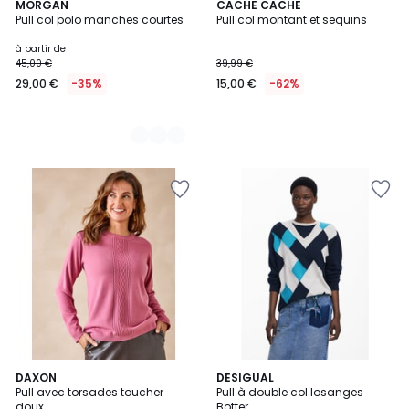
4
MORGAN
CACHE CACHE
Pull col polo manches courtes
Pull col montant et sequins
Couleurs
à partir de
45,00 €
39,99 €
29,00 €
-35%
15,00 €
-62%
4
DAXON
DESIGUAL
Pull avec torsades toucher
Pull à double col losanges
Couleurs
doux
Botter