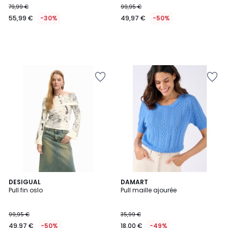
79,99 €
99,95 €
€
55,99 €
-30%
49,97 €
-50%
au
lieu
de
79,99
€
30%
de
réduction
appliquée.
DESIGUAL
2
DAMART
Pull fin oslo
Pull maille ajourée
Couleurs
99,95 €
35,99 €
49,97 €
-50%
18,00 €
-49%