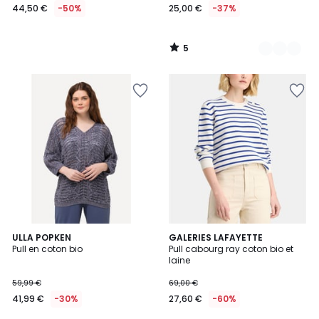
44,50 €
-50%
25,00 €
-37%
5
/
5
2
ULLA POPKEN
2
GALERIES LAFAYETTE
Pull en coton bio
Pull cabourg ray coton bio et
Couleurs
Couleurs
laine
59,99 €
69,00 €
41,99 €
-30%
27,60 €
-60%