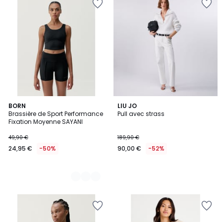
2
BORN
LIU JO
Brassière de Sport Performance
Pull avec strass
Couleurs
Fixation Moyenne SAYANI
49,90 €
189,90 €
24,95 €
-50%
90,00 €
-52%