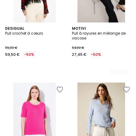
DESIGUAL
2
MOTIVI
Pull crochet à cœurs
Pull à rayures en mélange de
Couleurs
viscose
119,00 €
54,90 €
59,50 €
-50%
27,45 €
-50%