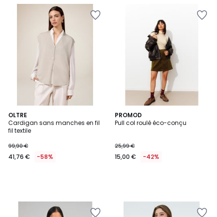
OLTRE
PROMOD
Cardigan sans manches en fil
Pull col roulé éco-conçu
fil textile
99,90 €
25,99 €
41,76 €
-58%
15,00 €
-42%