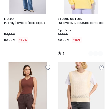
5
LIU JO
2
STUDIO UNTOLD
/
Pull rayé avec détails bijoux
Pull oversize, coutures fantaisie
Couleurs
5
à partir de
169,90 €
59,99 €
80,00 €
-52%
49,99 €
-16%
5
/
5