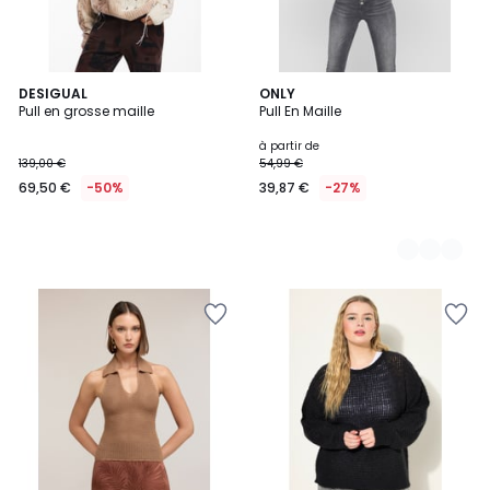
DESIGUAL
2
ONLY
Pull en grosse maille
Pull En Maille
Couleurs
à partir de
139,00 €
54,99 €
69,50 €
-50%
39,87 €
-27%