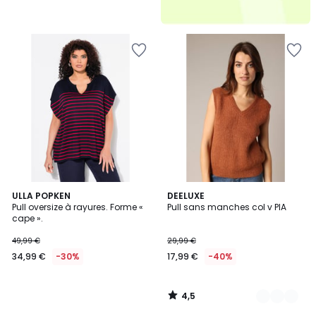
4,5
ULLA POPKEN
2
DEELUXE
/ 5
Pull oversize à rayures. Forme «
Pull sans manches col v PIA
Couleurs
cape ».
49,99 €
29,99 €
34,99 €
-30%
17,99 €
-40%
4,5
/
5