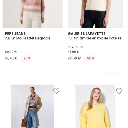
PEPE JEANS
3
GALERIES LAFAYETTE
Pull En Maille Effet Dégradé
Pull fin ambre en maille côtelée
Couleurs
à partir de
69,00 €
45,00 €
51,75 €
-25%
22,50 €
-50%