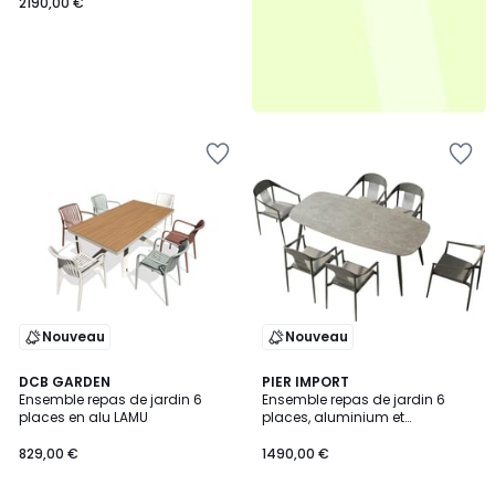
2190,00 €
Nouveau
Nouveau
DCB GARDEN
2
PIER IMPORT
Ensemble repas de jardin 6
Ensemble repas de jardin 6
Couleurs
places en alu LAMU
places, aluminium et
céramique RIO
829,00 €
1490,00 €