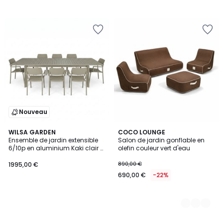
Nouveau
WILSA GARDEN
4
COCO LOUNGE
Ensemble de jardin extensible
Salon de jardin gonflable en
Couleurs
6/10p en aluminium Kaki clair 8
olefin couleur vert d'eau
fauteuils HAVANA
1995,00 €
890,00 €
690,00 €
-22%