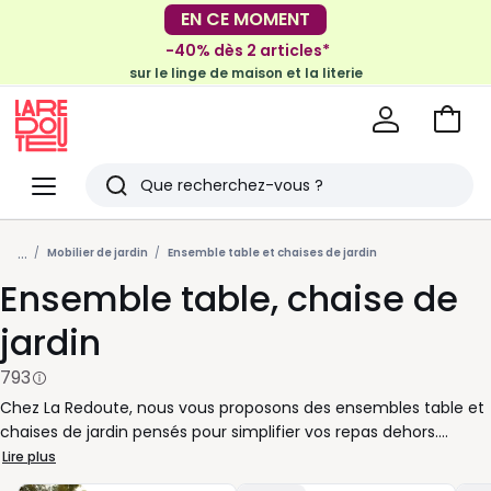
-40% dès 2 articles*
sur le linge de maison et la literie
EN CE MOMENT
-30€ tous les 100€*
sur le meuble & la déco
Voir
mon
La
panie
Redoute
Menu
Rechercher
Derniers
...
articles
Mobilier de jardin
Ensemble table et chaises de jardin
Ensemble table, chaise de
vus
jardin
793
Chez La Redoute, nous vous proposons des ensembles table et
chaises de jardin pensés pour simplifier vos repas dehors.
Pratique pour aménager une terrasse, un balcon ou un coin
Lire plus
repas au jardin, cet ensemble réunit tout ce qu’il faut pour