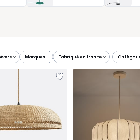
s modèles faciles à intégrer, du plus discret au plus affirmé,
univers
marques
fabriqué en france
catégori