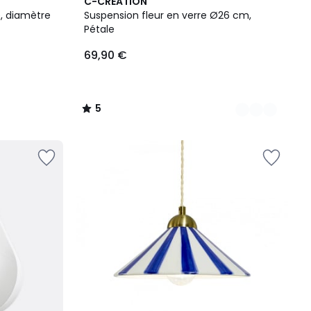
6
5
C-CREATION
Couleurs
/
é, diamètre
Suspension fleur en verre Ø26 cm,
5
Pétale
69,90 €
5
/
5