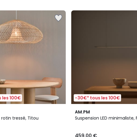
5
 les 100€
-30€* tous les 100€
4,5
AM.PM
/ 5
rotin tressé, Titou
Suspension LED minimaliste, Fi
459,00 €