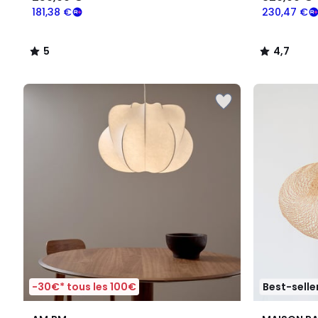
181,38 €
230,47 €
5
4,7
/
/
5
5
-30€* tous les 100€
Best-selle