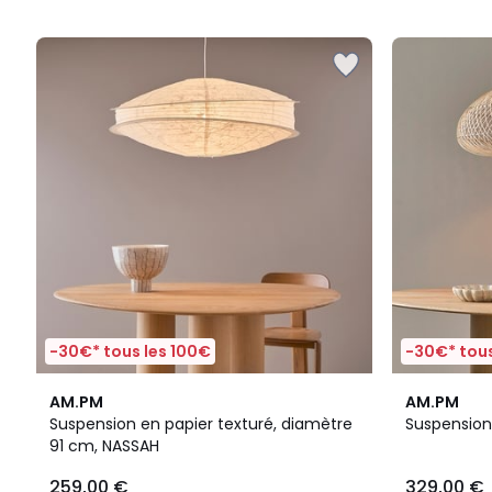
5
-30€* tous les 100€
-30€* tous
5
4,7
AM.PM
AM.PM
/
/ 5
Suspension en papier texturé, diamètre
Suspension 
5
91 cm, NASSAH
259,00 €
329,00 €