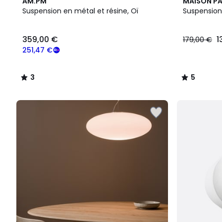
3
5
AM.PM
MAISON P
/
/
Suspension en métal et résine, Oï
Suspensio
5
5
359,00 €
1
179,00 €
251,47 €
3
5
/
/
5
5