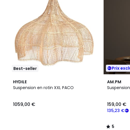
Prix excl
Best-seller
5
HYDILE
AM.PM
/
Suspension en rotin XXL PACO
Suspension,
5
1059,00 €
159,00 €
135,23 €
5
/