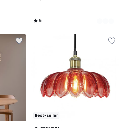
5
/
5
Best-seller