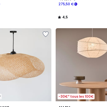
275,50 €
4,5
/
5
r
-30€* tous les 100€