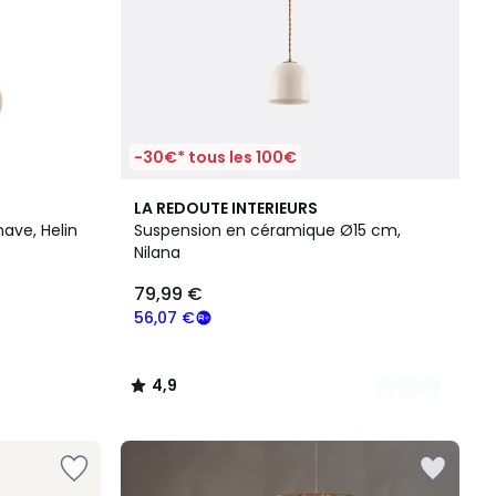
-30€* tous les 100€
5
4,9
LA REDOUTE INTERIEURS
Couleurs
/ 5
ave, Helin
Suspension en céramique Ø15 cm,
Nilana
79,99 €
56,07 €
4,9
/
5