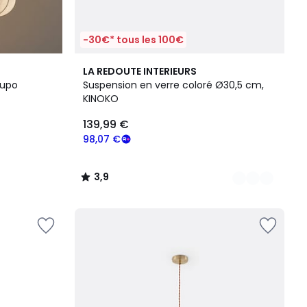
-30€* tous les 100€
6
3,9
LA REDOUTE INTERIEURS
Couleurs
/ 5
lupo
Suspension en verre coloré Ø30,5 cm,
KINOKO
139,99 €
98,07 €
3,9
/
5