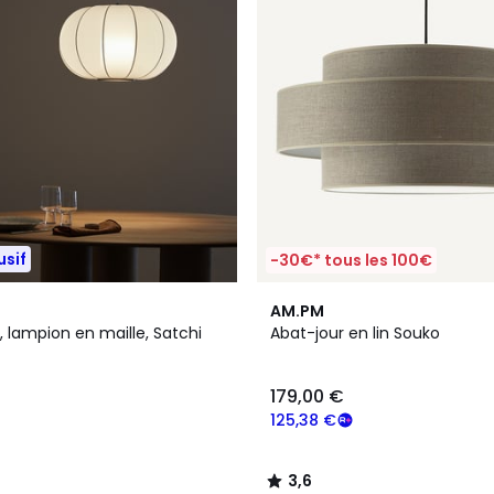
usif
-30€* tous les 100€
2
3,6
AM.PM
Couleurs
/ 5
 lampion en maille, Satchi
Abat-jour en lin Souko
179,00 €
125,38 €
3,6
/