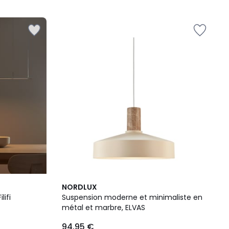
5
2
5
NORDLUX
Couleurs
/
lifi
Suspension moderne et minimaliste en
5
métal et marbre, ELVAS
94,95 €