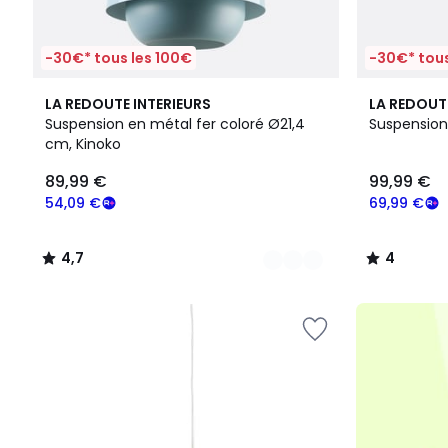
-30€* tous les 100€
-30€* tous
4
4,7
4
LA REDOUTE INTERIEURS
LA REDOUT
Couleurs
/ 5
/
Suspension en métal fer coloré Ø21,4
Suspension
5
cm, Kinoko
89,99
89,99 €
99,99 €
€
souscrivez
54,09 €
69,99 €
à
notre
4,7
4
programme
/
/
pour
5
5
payer
à
la
place
54,09
€.