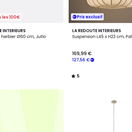
Prix exclusif
 les 100€
5
E INTERIEURS
LA REDOUTE INTERIEURS
/
 herbier Ø60 cm, Jutlo
Suspension L45 x H23 cm, Pa
5
169,99 €
127,56 €
5
/
5