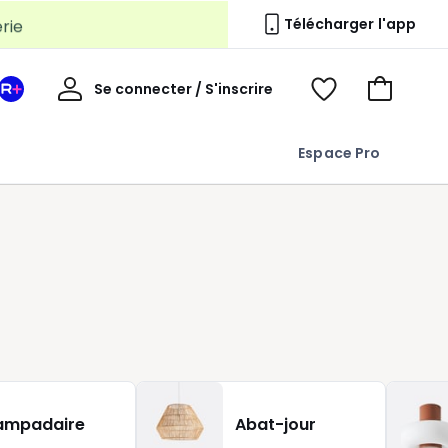
erie
Télécharger l'app
Mon
Se connecter / S'inscrire
Mon
Voir
Voir
compte
espace
mes
mon
La
favoris
panier
Espace Pro
Redoute
+
ampadaire
Abat-jour