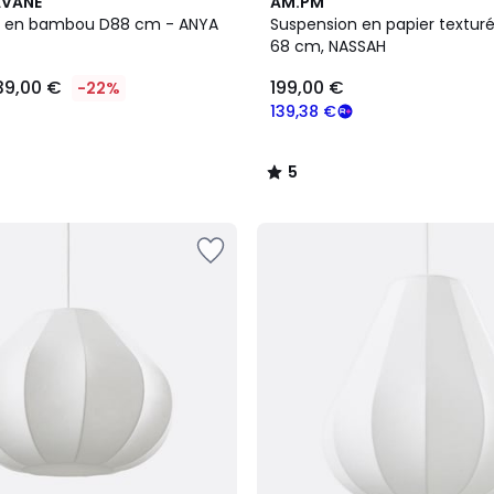
5
AVANE
AM.PM
/
n en bambou D88 cm - ANYA
Suspension en papier textur
5
68 cm, NASSAH
39,00 €
199,00 €
-22%
139,38 €
5
/
5