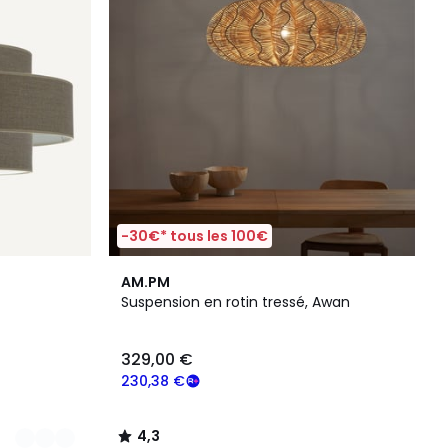
-30€* tous les 100€
4,3
AM.PM
/ 5
Suspension en rotin tressé, Awan
329,00 €
230,38 €
4,3
/