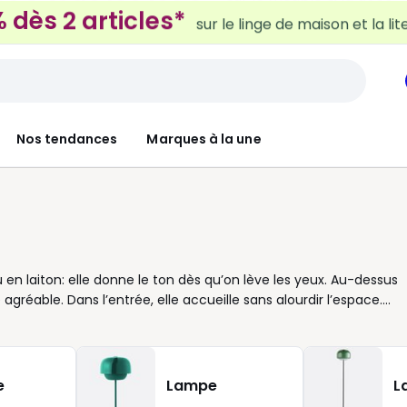
 dès 2 articles*
sur le linge de maison et la lit
Nos tendances
Marques à la une
u en laiton: elle donne le ton dès qu’on lève les yeux. Au-dessus
agréable. Dans l’entrée, elle accueille sans alourdir l’espace.
 surface des tables. Pour bien la choisir, pensez d’abord au
le habille un séjour spacieux; un format plus compact convient
ussi: globe pour une lumière douce, ligne graphique pour un
leureuse. Côté pratique, réglez la hauteur selon l’usage: plus
e
Lampe
L
pouvez aussi associer plusieurs suspensions pour structurer un