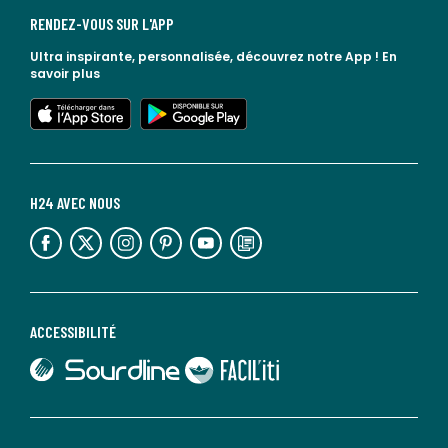
RENDEZ-VOUS SUR L'APP
Ultra inspirante, personnalisée, découvrez notre App !
En
savoir plus
lien vers l'app store
lien vers google play
H24 AVEC NOUS
lien vers l'espace réseaux sociaux
lien vers l'espace réseaux sociaux
lien vers l'espace réseaux sociaux
lien vers l'espace réseaux sociaux
lien vers l'espace réseaux sociaux
lien vers le blog la redoute
ACCESSIBILITÉ
lien vers Sourdline
lien vers Faciliti