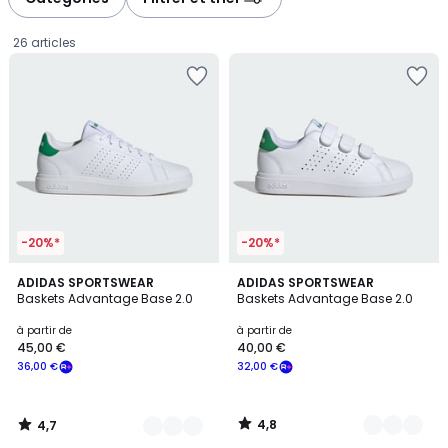
gauche
droite
26 articles
-20%*
-20%*
4,7
4,8
6
ADIDAS SPORTSWEAR
7
ADIDAS SPORTSWEAR
/ 5
/ 5
Baskets Advantage Base 2.0
Baskets Advantage Base 2.0
Couleurs
Couleurs
Prix
à partir de
à partir de
45,00 €
40,00 €
à
36,00 €
32,00 €
partir
de
45,00
4,8
4,7
€
/
/
5