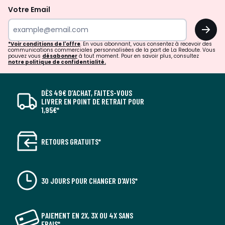
Votre Email
OK
*Voir conditions de l'offre
. En vous abonnant, vous consentez à recevoir des
communications commerciales personnalisées de la part de La Redoute. Vous
pouvez vous
désabonner
à tout moment. Pour en savoir plus, consultez
notre politique de confidentialité.
DÈS 49€ D’ACHAT, FAITES-VOUS
LIVRER EN POINT DE RETRAIT POUR
1,95€*
RETOURS GRATUITS*
30 JOURS POUR CHANGER D'AVIS*
PAIEMENT EN 2X, 3X OU 4X SANS
FRAIS*