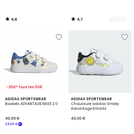
4,8
4,7
/
/
5
5
-25€* tous les 50€
5
ADIDAS SPORTSWEAR
ADIDAS SPORTSWEAR
/
Baskets ADVANTAGE BASE 2.0
Chaussure adidas Smiley
5
Advantage Enfants
40,00 €
40,00 €
24,00 €