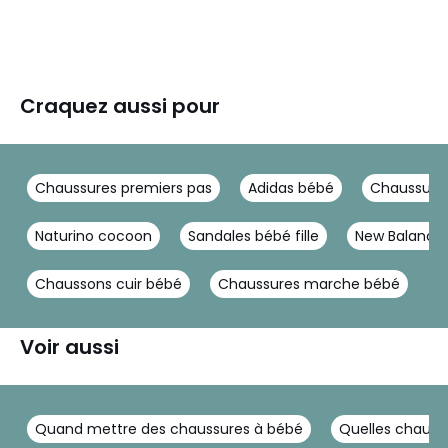
Craquez aussi pour
Chaussures premiers pas
Adidas bébé
Chaussures 
Naturino cocoon
Sandales bébé fille
New Balance
Chaussons cuir bébé
Chaussures marche bébé
Voir aussi
Quand mettre des chaussures à bébé
Quelles chauss