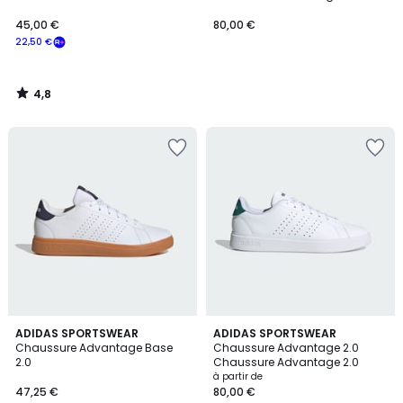
45,00 €
80,00 €
22,50 €
4,8
/
5
4,8
4,7
ADIDAS SPORTSWEAR
3
ADIDAS SPORTSWEAR
/ 5
/ 5
Chaussure Advantage Base
Chaussure Advantage 2.0
Couleurs
2.0
Chaussure Advantage 2.0
à partir de
47,25 €
80,00 €