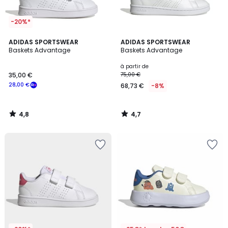
-20%*
4,8
4,7
ADIDAS SPORTSWEAR
ADIDAS SPORTSWEAR
/ 5
/ 5
Baskets Advantage
Baskets Advantage
à partir de
35,00 €
75,00 €
28,00 €
68,73 €
-8%
4,8
4,7
/
/
5
5