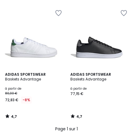
5
5
4,7
4,7
ADIDAS SPORTSWEAR
ADIDAS SPORTSWEAR
/ 5
/ 5
Baskets Advantage
Baskets Advantage
à partir de
à partir de
80,00 €
77,15 €
72,83 €
-8%
4,7
4,7
/
/
5
5
Page 1 sur 1