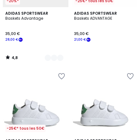
-20%*
-25€* tous les 50€
4,8
2
ADIDAS SPORTSWEAR
ADIDAS SPORTSWEAR
/ 5
Baskets Advantage
Baskets ADVANTAGE
Couleurs
35,00 €
35,00 €
28,00 €
21,00 €
4,8
/
5
-25€* tous les 50€