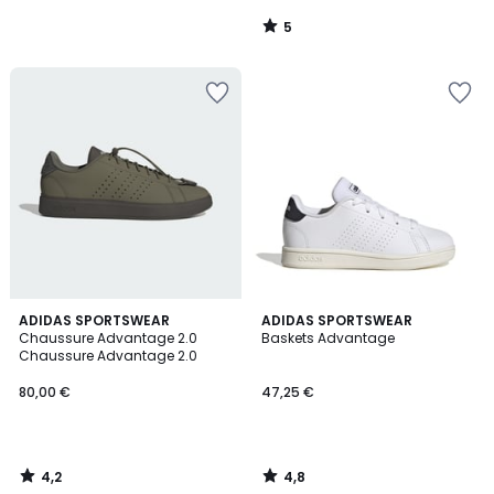
5
/
5
4,2
4,8
ADIDAS SPORTSWEAR
ADIDAS SPORTSWEAR
/ 5
/ 5
Chaussure Advantage 2.0
Baskets Advantage
Chaussure Advantage 2.0
80,00 €
47,25 €
4,2
4,8
/
/