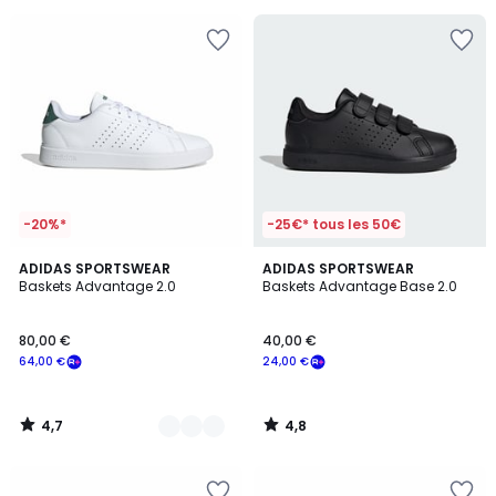
5
souscrivez
à
notre
programme
pour
payer
à
la
place
36,00
€.
-20%*
-25€* tous les 50€
4,7
4,8
2
ADIDAS SPORTSWEAR
ADIDAS SPORTSWEAR
/ 5
/ 5
Baskets Advantage 2.0
Baskets Advantage Base 2.0
Couleurs
80,00 €
40,00 €
64,00 €
24,00 €
4,7
4,8
/
/
5
5