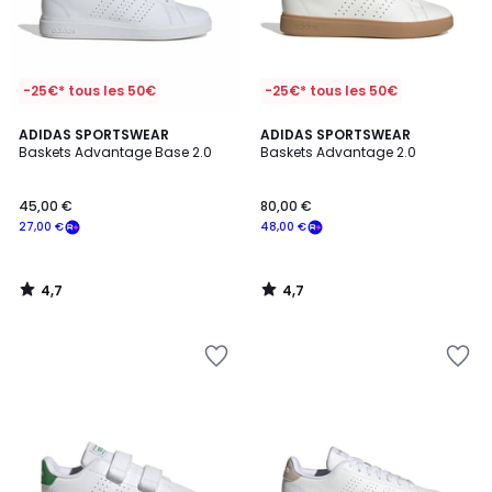
-25€* tous les 50€
-25€* tous les 50€
4,7
4,7
ADIDAS SPORTSWEAR
ADIDAS SPORTSWEAR
/ 5
/ 5
Baskets Advantage Base 2.0
Baskets Advantage 2.0
45,00 €
80,00 €
27,00 €
48,00 €
4,7
4,7
/
/
5
5