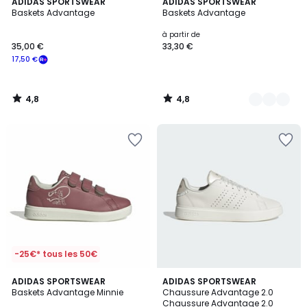
4,8
4,8
ADIDAS SPORTSWEAR
3
ADIDAS SPORTSWEAR
/ 5
/ 5
Baskets Advantage
Baskets Advantage
Couleurs
à partir de
35,00 €
33,30 €
17,50 €
4,8
4,8
/
/
5
5
-25€* tous les 50€
4,8
ADIDAS SPORTSWEAR
ADIDAS SPORTSWEAR
/ 5
Baskets Advantage Minnie
Chaussure Advantage 2.0
Chaussure Advantage 2.0