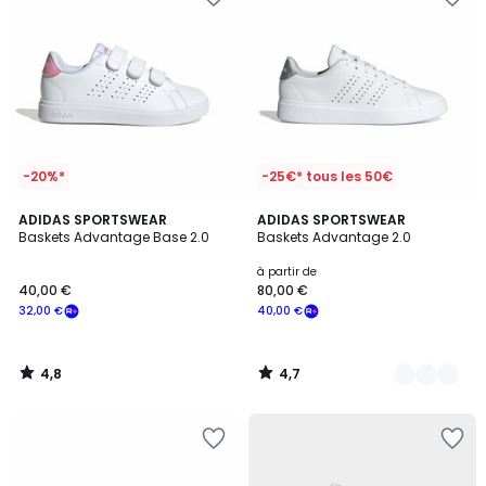
-20%*
-25€* tous les 50€
4,8
4,7
ADIDAS SPORTSWEAR
4
ADIDAS SPORTSWEAR
/ 5
/ 5
Baskets Advantage Base 2.0
Baskets Advantage 2.0
Couleurs
à partir de
40,00 €
80,00 €
32,00 €
40,00 €
4,8
4,7
/
/
5
5