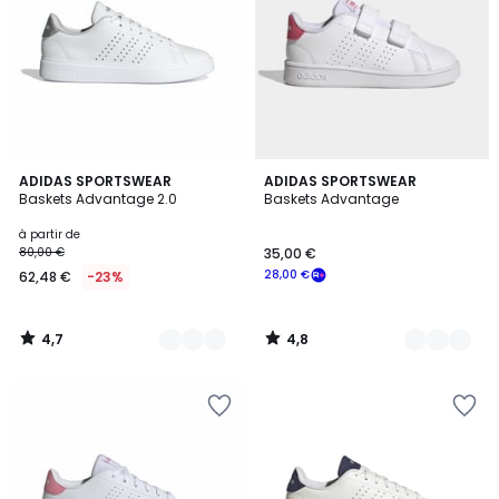
4,7
4,8
5
ADIDAS SPORTSWEAR
4
ADIDAS SPORTSWEAR
/ 5
/ 5
Baskets Advantage 2.0
Baskets Advantage
Couleurs
Couleurs
à partir de
80,00 €
35,00 €
28,00 €
62,48 €
-23%
4,7
4,8
/
/
5
5