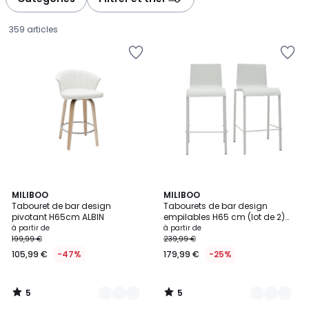
gauche
droite
359 articles
5
5
2
MILIBOO
2
MILIBOO
/
/
Tabouret de bar design
Tabourets de bar design
Couleurs
Couleurs
5
5
pivotant H65cm ALBIN
empilables H65 cm (lot de 2)
Prix
KUPA
à partir de
à partir de
199,99 €
239,99 €
à
105,99 €
-47%
179,99 €
-25%
partir
de
105,99
5
5
€
/
/
5
5