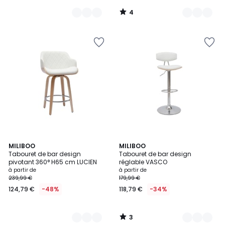
4
/
5
3
2
MILIBOO
3
MILIBOO
/
Tabouret de bar design
Tabouret de bar design
Couleurs
Couleurs
5
pivotant 360° H65 cm LUCIEN
réglable VASCO
à partir de
à partir de
239,99 €
179,99 €
124,79 €
-48%
118,79 €
-34%
3
/