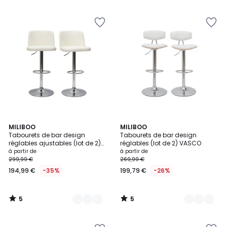
5
5
5
2
MILIBOO
2
MILIBOO
/
/
Tabourets de bar design
Tabourets de bar design
Couleurs
Couleurs
5
5
réglables ajustables (lot de 2)
réglables (lot de 2) VASCO
MONTI
à partir de
à partir de
299,99 €
269,99 €
194,99 €
-35%
199,79 €
-26%
5
5
/
/
5
5