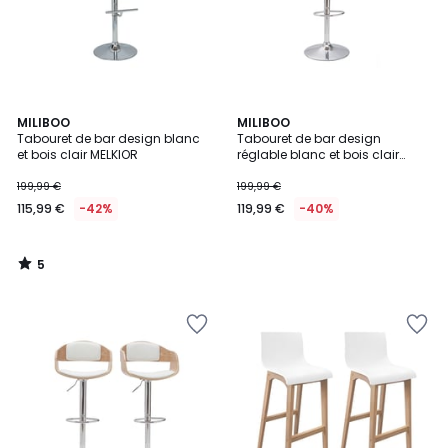
5
MILIBOO
MILIBOO
/
Tabouret de bar design blanc
Tabouret de bar design
5
et bois clair MELKIOR
réglable blanc et bois clair
OKTAV
199,99 €
199,99 €
115,99 €
-42%
119,99 €
-40%
5
/
5