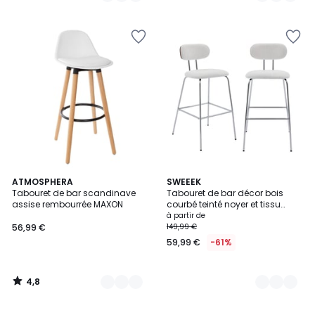
5
5
4,8
3
ATMOSPHERA
3
SWEEEK
/ 5
Tabouret de bar scandinave
Tabouret de bar décor bois
Couleurs
Couleurs
assise rembourrée MAXON
courbé teinté noyer et tissu
déperlant pieds chromé
à partir de
76,5cm (lot de 2) ERIN
56,99 €
149,99 €
59,99 €
-61%
4,8
/
5