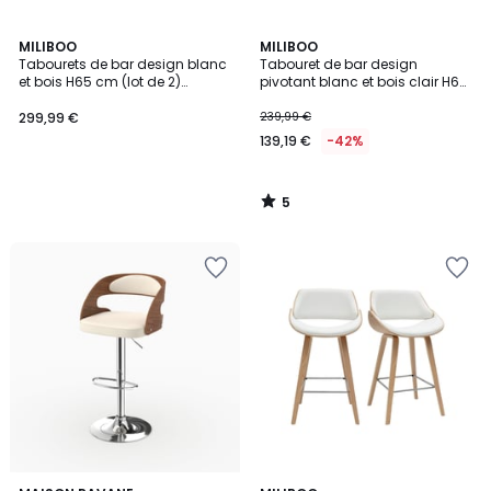
5
MILIBOO
MILIBOO
/
Tabourets de bar design blanc
Tabouret de bar design
5
et bois H65 cm (lot de 2)
pivotant blanc et bois clair H67
PAULINE
cm OKTAV
299,99 €
239,99 €
139,19 €
-42%
5
/
5