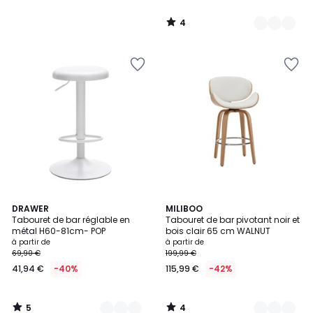
4
/
5
5
4
3
DRAWER
2
MILIBOO
/
/
Tabouret de bar réglable en
Tabouret de bar pivotant noir et
Couleurs
Couleurs
5
5
métal H60-81cm- POP
bois clair 65 cm WALNUT
à partir de
à partir de
69,90 €
199,99 €
41,94 €
-40%
115,99 €
-42%
5
4
/
/