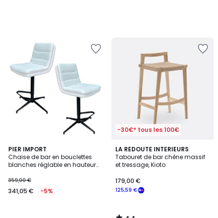
-30€* tous les 100€
4,4
PIER IMPORT
LA REDOUTE INTERIEURS
/ 5
Chaise de bar en bouclettes
Tabouret de bar chêne massif
blanches réglable en hauteur
et tressage, Kioto
(lot de 2) PALERME
359,00 €
179,00 €
125,59 €
341,05 €
-5%