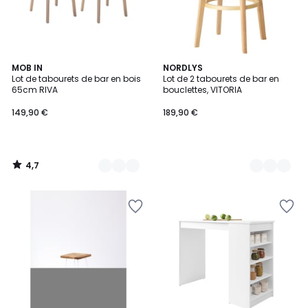
4,7
2
MOB IN
2
NORDLYS
/ 5
Lot de tabourets de bar en bois
Lot de 2 tabourets de bar en
Couleurs
Couleurs
65cm RIVA
bouclettes, VITORIA
149,90 €
189,90 €
4,7
/
5