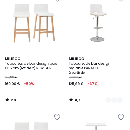
2,8
4,7
MILIBOO
2
MILIBOO
/ 5
/ 5
Tabourets de bar design bois
Tabouret de bar design
Couleurs
H65 cm (lot de 2) NEW SURF
réglable PANACH
à partir de
319,99 €
199,99 €
160,00 €
-50%
125,99 €
-37%
2,8
4,7
/
/
5
5