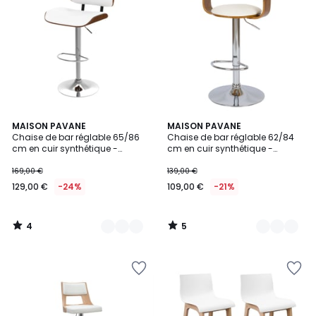
4
5
2
MAISON PAVANE
2
MAISON PAVANE
/
/
Chaise de bar réglable 65/86
Chaise de bar réglable 62/84
Couleurs
Couleurs
5
5
cm en cuir synthétique -
cm en cuir synthétique -
MELCHIOR
HAROLD
169,00 €
139,00 €
129,00 €
-24%
109,00 €
-21%
4
5
/
/
5
5