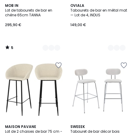
5
2
MOB IN
4
OVIALA
/
Lot de tabourets de bar en
Tabourets de bar en métal mat
Couleurs
Couleurs
5
chêne 65cm TANNA
— Lot de 4, INDUS
295,90 €
149,00 €
5
/
5
MAISON PAVANE
SWEEEK
Lot de 2 chaises de bar 75 cm -
Tabouret de bar décor bois