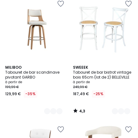
4,3
2
MILIBOO
2
SWEEEK
/ 5
Tabouret de bar scandinave
Tabouret de bar bistrot vintage
Couleurs
Couleurs
pivotant GARBO
bois 65cm (lot de 2) BELLEVILLE
à partir de
à partir de
199,99 €
249,99 €
129,99 €
-35%
187,49 €
-25%
4,3
/
5