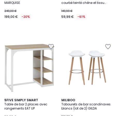
MARQUISE
courbé teinté chêne et tissu
déperlant pieds chromé
76,5cm (lot de 2) ERIN
249,00 €
149,99 €
199,00 €
-20%
59,99 €
-61%
5
5FIVE SIMPLY SMART
MILIBOO
/
Table de bar 2 places avec
Tabourets de bar scandinaves
5
rangements EAT UP
blancs (lot de 2) GILDA