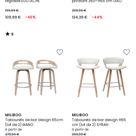
5
réglable EUSTACHE
pivotant 360° H65 cm GAO
199,99 €
239,99 €
109,99 €
-45%
134,39 €
-44%
5
/
5
5
2
MILIBOO
2
MILIBOO
/
Tabourets de bar design 65cm
Tabourets de bar design H65
Couleurs
Couleurs
5
(lot de 2) MANO
cm (lot de 2) SYRAH
à partir de
à partir de
279,99 €
399,99 €