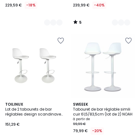
229,59 €
-18%
239,99 €
-40%
5
/
5
4
TOILINUX
4
SWEEEK
/
Lot de 2 tabourets de bar
Tabouret de bar réglable simili
Couleurs
5
réglables design scandinave
cuir 61,5/83,5cm (lot de 2) NOAH
ISAK
à partir de
151,29 €
99,99 €
79,99 €
-20%