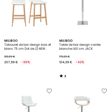
3
MILIBOO
MILIBOO
/
Tabouret de bar design bois et
Table de bar design carrée
5
blanc 75 cm (lot de 2) NEW
blanche L60 cm JACK
SURF
319,99 €
179,99 €
207,99 €
-35%
104,39 €
-42%
3
/
5