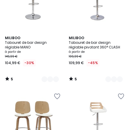
5
5
3
MILIBOO
2
MILIBOO
/
/
Tabouret de bar design
Tabouret de bar design
Couleurs
Couleurs
5
5
réglable MANO
réglable pivotant 360° CLASH
à partir de
à partir de
149,99 €
199,99 €
104,99 €
-30%
109,99 €
-45%
5
5
/
/
5
5