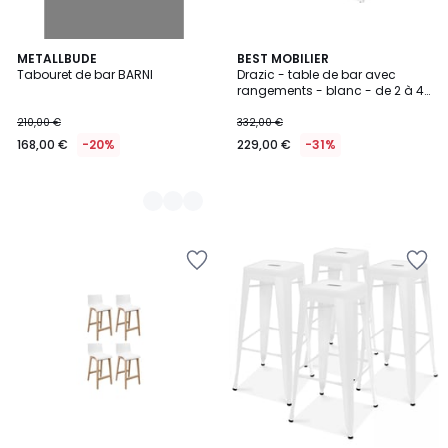
2
METALLBUDE
BEST MOBILIER
Tabouret de bar BARNI
Drazic - table de bar avec
Couleurs
rangements - blanc - de 2 à 4
personnes
210,00 €
332,00 €
168,00 €
-20%
229,00 €
-31%