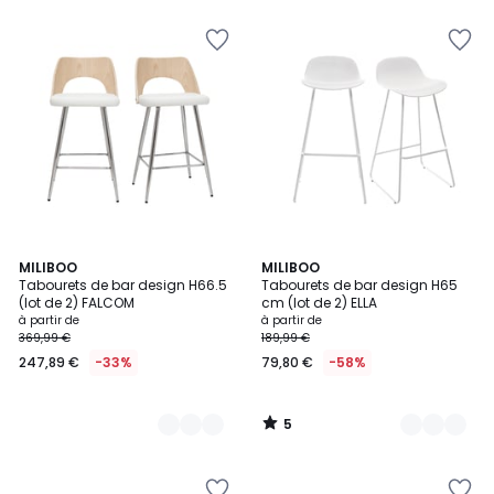
au
lieu
de
199,99
€
47%
de
réduction
appliquée.
5
2
MILIBOO
2
MILIBOO
/
Tabourets de bar design H66.5
Tabourets de bar design H65
Couleurs
Couleurs
5
(lot de 2) FALCOM
cm (lot de 2) ELLA
à partir de
à partir de
369,99 €
189,99 €
247,89 €
-33%
79,80 €
-58%
5
/
5