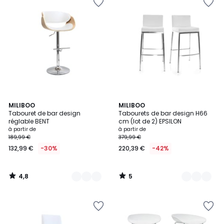
4,8
5
3
MILIBOO
3
MILIBOO
/ 5
/
Tabouret de bar design
Tabourets de bar design H66
Couleurs
Couleurs
5
réglable BENT
cm (lot de 2) EPSILON
à partir de
à partir de
189,99 €
379,99 €
132,99 €
-30%
220,39 €
-42%
4,8
5
/
/
5
5