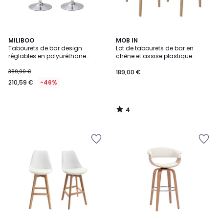
4
MILIBOO
MOB IN
/
Tabourets de bar design
Lot de tabourets de bar en
5
réglables en polyuréthane
chêne et assise plastique
blanc et bois clair (lot de 2)
blanche 75cm TANNA|Lot de 2 |
EUSTACHE
Lot de 2
389,99 €
189,00 €
210,59 €
-46%
4
/
5