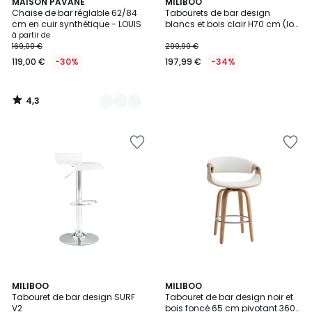
4,3
2
MAISON PAVANE
MILIBOO
/ 5
Chaise de bar réglable 62/84
Tabourets de bar design
Couleurs
cm en cuir synthétique - LOUIS
blancs et bois clair H70 cm (lot
de 2) CLASH
à partir de
169,00 €
299,99 €
119,00 €
-30%
197,99 €
-34%
4,3
/
5
4,7
5
3
MILIBOO
2
MILIBOO
/ 5
/
Tabouret de bar design SURF
Tabouret de bar design noir et
Couleurs
Couleurs
5
V2
bois foncé 65 cm pivotant 360°