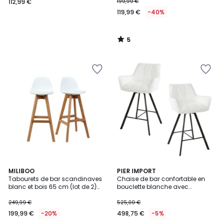
112,99 €
199,99 €
119,99 €
-40%
5
/
5
MILIBOO
PIER IMPORT
Tabourets de bar scandinaves
Chaise de bar confortable en
blanc et bois 65 cm (lot de 2)
bouclette blanche avec
MINI PAULINE
fonction pivotante (lot de 2)
MELBOURNE
249,99 €
525,00 €
199,99 €
-20%
498,75 €
-5%