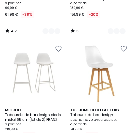
ARAMIS
à partir de
à partir de
99,99 €
189,99 €
61,99 €
-38%
151,99 €
-20%
4,7
5
/
/
5
5
5
2
MILIBOO
2
THE HOME DECO FACTORY
/
Tabourets de bar design pieds
Tabouret de bar design
Couleurs
Couleurs
5
métal 65 cm (lot de 2) FRANZ
scandinave avec assise
rembourrée
à partir de
à partir de
219,99 €
131,20 €