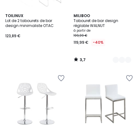
3,7
TOILINUX
2
MILIBOO
/ 5
Lot de 2 tabourets de bar
Tabouret de bar design
Couleurs
design minimaliste OTAC
réglable WALNUT
à partir de
123,89 €
199,99 €
119,99 €
-40%
3,7
/
5