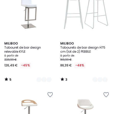
5
3
3
MILIBOO
2
MILIBOO
/
/
Tabouret de bar design
Tabourets de bar design H75
Couleurs
Couleurs
5
5
relevable KYLE
cm (lot de 2) PEBBLE
à partir de
à partir de
229,99 €
169,99 €
126,49 €
-45%
88,39 €
-48%
5
3
/
/
5
5