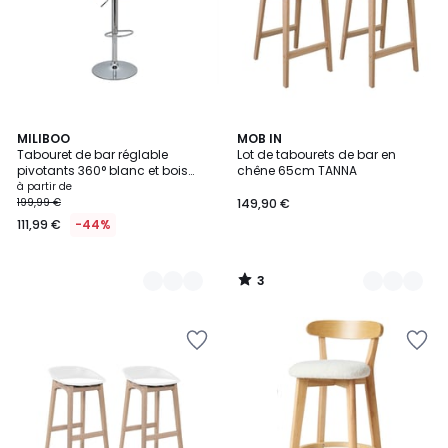
3
2
MILIBOO
2
MOB IN
/
Tabouret de bar réglable
Lot de tabourets de bar en
Couleurs
Couleurs
5
pivotants 360° blanc et bois
chêne 65cm TANNA
clair GARBO
à partir de
199,99 €
149,90 €
111,99 €
-44%
3
/
5