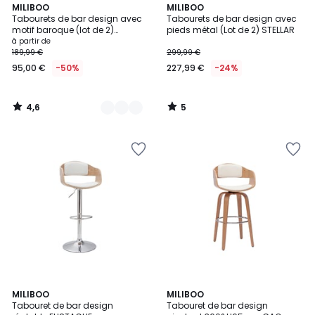
4,6
5
2
MILIBOO
MILIBOO
/ 5
/
Tabourets de bar design avec
Tabourets de bar design avec
Couleurs
5
motif baroque (lot de 2)
pieds métal (Lot de 2) STELLAR
BAROCCA
à partir de
189,99 €
299,99 €
95,00 €
-50%
227,99 €
-24%
4,6
5
/
/
5
5
5
MILIBOO
MILIBOO
/
Tabouret de bar design
Tabouret de bar design