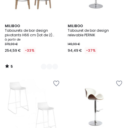
5
2
MILIBOO
MILIBOO
/
Tabourets de bar design
Tabouret de bar design
Couleurs
5
pivotants H66 cm (lot de 2)
relevable PERNIK
BECK
à partir de
379,99 €
149,99 €
254,59 €
-33%
94,49 €
-37%
5
/
5