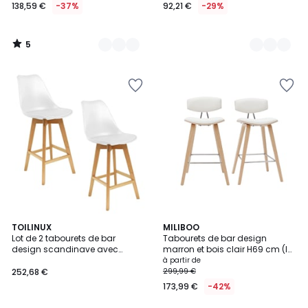
138,59 €
-37%
92,21 €
-29%
5
/
5
4
2
TOILINUX
4
MILIBOO
/
Lot de 2 tabourets de bar
Tabourets de bar design
Couleurs
Couleurs
5
design scandinave avec
marron et bois clair H69 cm (lot
assise rembourrée
de 2) VASCO
à partir de
252,68 €
299,99 €
173,99 €
-42%