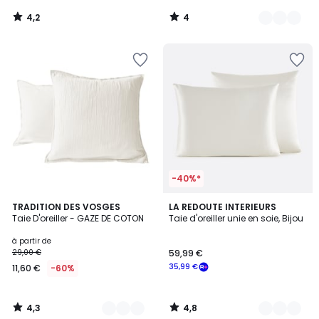
4,2
4
/
/
5
5
-40%*
4,3
4,8
9
TRADITION DES VOSGES
6
LA REDOUTE INTERIEURS
/ 5
/ 5
Taie D'oreiller - GAZE DE COTON
Taie d'oreiller unie en soie, Bijou
Couleurs
Couleurs
à partir de
29,00 €
59,99 €
35,99 €
11,60 €
-60%
4,3
4,8
/
/