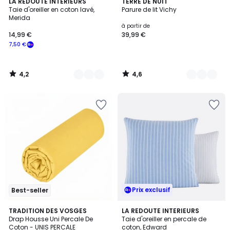
4,2
4,6
4
LA REDOUTE INTERIEURS
9
TERRE DE NUIT
/ 5
/ 5
Taie d'oreiller en coton lavé,
Parure de lit Vichy
Couleurs
Couleurs
Merida
à partir de
14,99 €
39,99 €
7,50 €
4,2
4,6
/
/
5
5
Prix exclusif
Best-seller
4,5
4,5
22
TRADITION DES VOSGES
2
LA REDOUTE INTERIEURS
/ 5
/ 5
Drap Housse Uni Percale De
Taie d'oreiller en percale de
Couleurs
Couleurs
Coton - UNIS PERCALE
coton, Edward