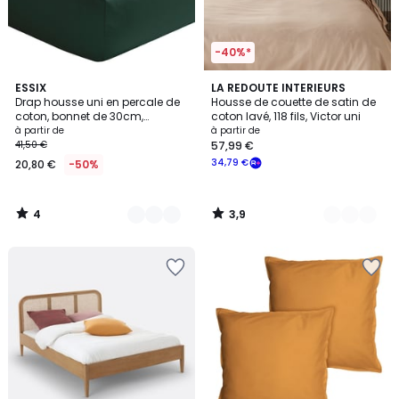
-40%*
4
3,9
23
ESSIX
11
LA REDOUTE INTERIEURS
/
/ 5
Drap housse uni en percale de
Housse de couette de satin de
Couleurs
Couleurs
5
coton, bonnet de 30cm,
coton lavé, 118 fils, Victor uni
PREMIÈRE
à partir de
à partir de
41,50 €
57,99 €
34,79 €
20,80 €
-50%
4
3,9
/
/
5
5