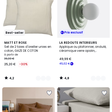
Prix exclusif
Best-seller
4,2
4,8
11
MATT ET ROSE
4
LA REDOUTE INTERIEURS
/ 5
/ 5
Set de 2 taies d'oreiller unies en
Applique ou plafonnier, ondulé,
Couleurs
Couleurs
coton, GAZE DE COTON
céramique verre opalin,
diamètre 24,5 cm HOLI
à partir de
36,00 €
49,99 €
45,02 €
25,20 €
-30%
4,2
4,8
/
/
5
5