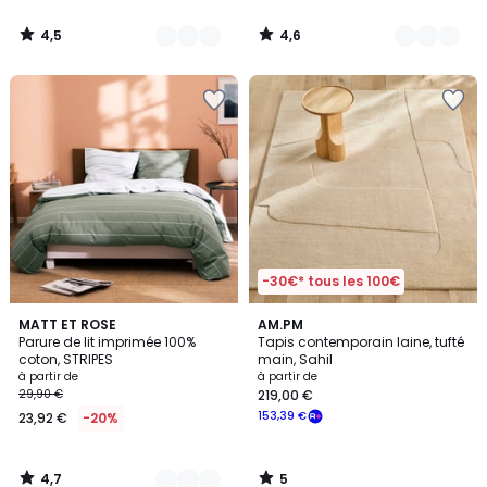
4,5
4,6
/
/
5
5
-30€* tous les 100€
4,7
5
2
MATT ET ROSE
AM.PM
/ 5
/
Parure de lit imprimée 100%
Tapis contemporain laine, tufté
Couleurs
5
coton, STRIPES
main, Sahil
à partir de
à partir de
29,90 €
219,00 €
153,39 €
23,92 €
-20%
4,7
5
/
/