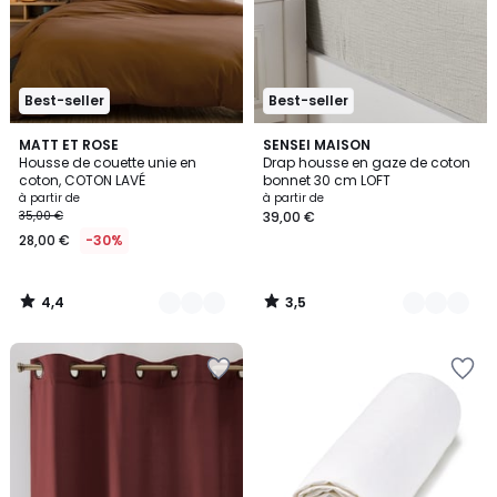
Best-seller
Best-seller
4,4
3,5
12
MATT ET ROSE
16
SENSEI MAISON
/ 5
/ 5
Housse de couette unie en
Drap housse en gaze de coton
Couleurs
Couleurs
coton, COTON LAVÉ
bonnet 30 cm LOFT
à partir de
à partir de
35,00 €
39,00 €
28,00 €
-30%
4,4
3,5
/
/
5
5