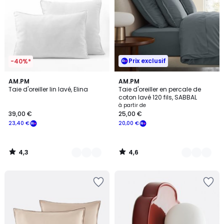
Prix exclusif
-40%*
4,3
4,6
25
AM.PM
10
AM.PM
/ 5
/ 5
Taie d'oreiller lin lavé, Elina
Taie d'oreiller en percale de
Couleurs
Couleurs
coton lavé 120 fils, SABBAL
à partir de
39,00 €
25,00 €
23,40 €
20,00 €
4,3
4,6
/
/
5
5