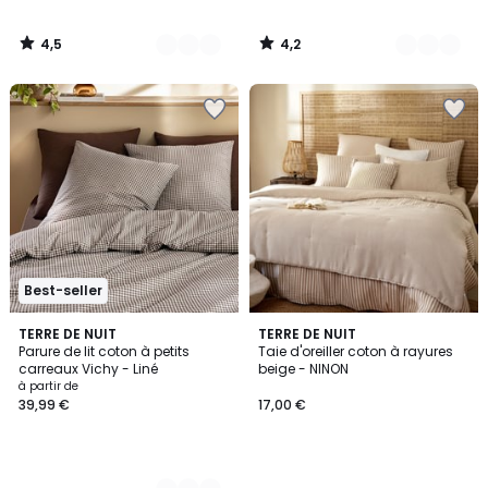
4,5
4,2
/
/
5
5
Best-seller
4
TERRE DE NUIT
TERRE DE NUIT
Parure de lit coton à petits
Taie d'oreiller coton à rayures
Couleurs
carreaux Vichy - Liné
beige - NINON
à partir de
39,99 €
17,00 €