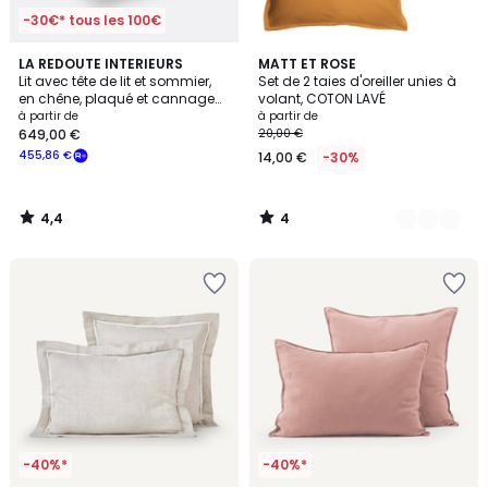
-30€* tous les 100€
4,4
4
LA REDOUTE INTERIEURS
9
MATT ET ROSE
/ 5
/
Lit avec tête de lit et sommier,
Set de 2 taies d'oreiller unies à
Couleurs
5
en chêne, plaqué et cannage
volant, COTON LAVÉ
de rotin, MADARA
à partir de
à partir de
649,00 €
20,00 €
455,86 €
14,00 €
-30%
4,4
4
/
/
5
5
-40%*
-40%*