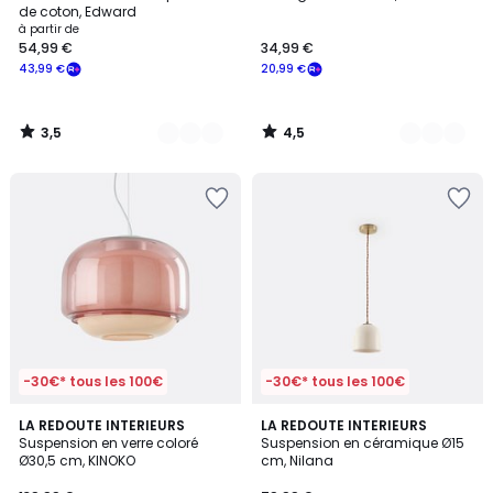
Couleurs
Couleurs
de coton, Edward
à partir de
54,99 €
34,99 €
43,99 €
20,99 €
3,5
4,5
/
/
5
5
-30€* tous les 100€
-30€* tous les 100€
3,9
4,9
6
LA REDOUTE INTERIEURS
5
LA REDOUTE INTERIEURS
/ 5
/ 5
Suspension en verre coloré
Suspension en céramique Ø15
Couleurs
Couleurs
Ø30,5 cm, KINOKO
cm, Nilana