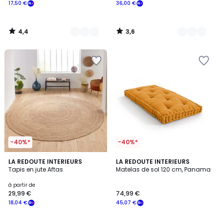
17,50 €
36,00 €
4,4
3,6
/
/
5
5
-40%*
-40%*
4,2
4
LA REDOUTE INTERIEURS
8
LA REDOUTE INTERIEURS
/ 5
/
Tapis en jute Aftas
Matelas de sol 120 cm, Panama
Couleurs
5
à partir de
29,99 €
74,99 €
18,04 €
45,07 €