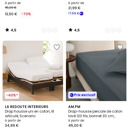
à partir de
à partir de
45,00 €
21,99 €
17,59 €
13,50 €
-70%
4,5
4,5
/
/
5
5
Prix exclusif
-40%*
4,4
3,6
22
LA REDOUTE INTERIEURS
9
AM.PM
/ 5
/ 5
Drap housse uni en coton, lit
Drap-housse percale de coton
Couleurs
Couleurs
articulé, Scenario
lavé 120 fils, bonnet 30 cm,
SABBAL
à partir de
à partir de
34,99 €
45,00 €