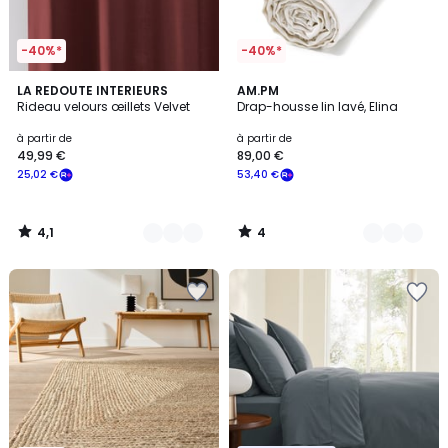
-40%*
-40%*
4,1
4
7
LA REDOUTE INTERIEURS
23
AM.PM
/ 5
/
Rideau velours œillets Velvet
Drap-housse lin lavé, Elina
Couleurs
Couleurs
5
à partir de
à partir de
49,99 €
89,00 €
25,02 €
53,40 €
4,1
4
/
/
5
5