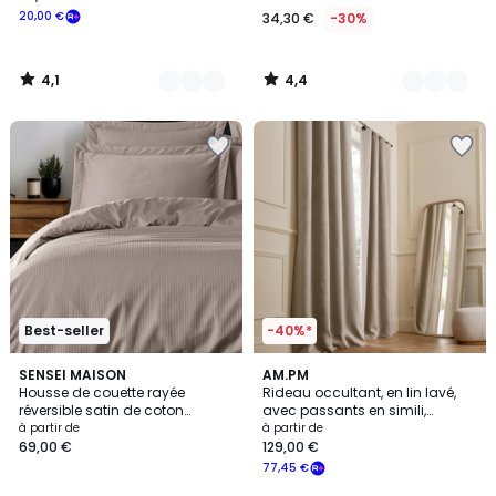
20,00 €
34,30 €
-30%
4,1
4,4
/
/
5
5
Best-seller
-40%*
4,5
4,6
8
SENSEI MAISON
11
AM.PM
/ 5
/ 5
Housse de couette rayée
Rideau occultant, en lin lavé,
Couleurs
Couleurs
réversible satin de coton
avec passants en simili,
VERSALUXE
PRIVATE
à partir de
à partir de
69,00 €
129,00 €
77,45 €