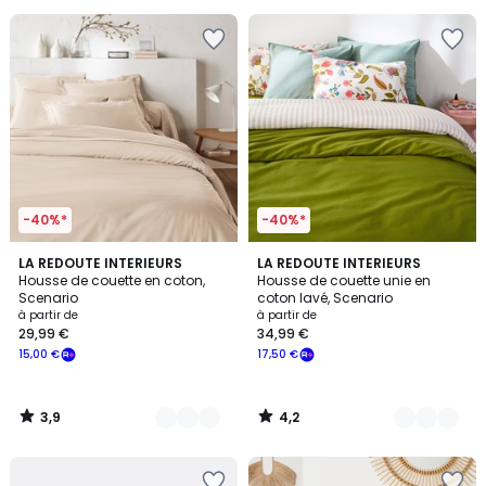
souscrivez
à
notre
programme
pour
payer
à
la
place
15,00
€.
-40%*
-40%*
3,9
4,2
22
LA REDOUTE INTERIEURS
18
LA REDOUTE INTERIEURS
/ 5
/ 5
Housse de couette en coton,
Housse de couette unie en
Couleurs
Couleurs
Scenario
coton lavé, Scenario
à partir de
à partir de
29,99 €
34,99 €
15,00 €
17,50 €
3,9
4,2
/
/
5
5