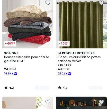
-40%*
-40%*
4,2
4,2
5
SO'HOME
10
LA REDOUTE INTERIEURS
/ 5
/ 5
Housse extensible pour chaise
Rideau velours finition pattes
Couleurs
Couleurs
gaufrée AHMIS
cachées, Velvet
à partir de
24,99 €
49,99 €
14,99 €
25,02 €
4,2
4,2
/
/
5
5