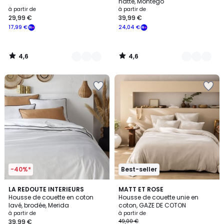
natté, Montego
à partir de
à partir de
29,99 €
39,99 €
17,99 €
24,04 €
4,6
4,6
/
/
5
5
-40%*
Best-seller
4,1
4,4
4
LA REDOUTE INTERIEURS
11
MATT ET ROSE
/ 5
/ 5
Housse de couette en coton
Housse de couette unie en
Couleurs
Couleurs
lavé, brodée, Merida
coton, GAZE DE COTON
à partir de
à partir de
39,99 €
49,00 €