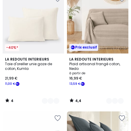
Prix exclusif
-40%*
4
4,4
17
LA REDOUTE INTERIEURS
12
LA REDOUTE INTERIEURS
/
/ 5
Taie d'oreiller unie gaze de
Plaid artisanal frangé coton,
Couleurs
Couleurs
5
coton, Kumla
Nedo
à partir de
21,99 €
16,99 €
11,00 €
13,59 €
4
4,4
/
/
5
5