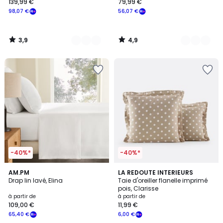
139,99 €
79,99 €
98,07 €
56,07 €
3,9
4,9
/
/
5
5
-40%*
-40%*
4,5
4,2
23
AM.PM
5
LA REDOUTE INTERIEURS
/ 5
/ 5
Drap lin lavé, Elina
Taie d'oreiller flanelle imprimé
Couleurs
Couleurs
pois, Clarisse
à partir de
à partir de
109,00 €
11,99 €
65,40 €
6,00 €