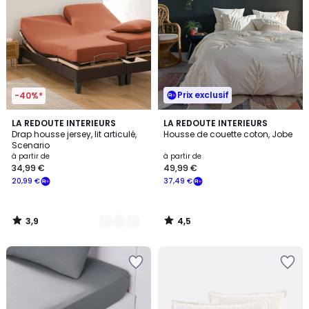
Prix exclusif
-40%*
3,9
4,5
9
LA REDOUTE INTERIEURS
LA REDOUTE INTERIEURS
/ 5
/ 5
Drap housse jersey, lit articulé,
Housse de couette coton, Jobe
Couleurs
Scenario
à partir de
à partir de
34,99 €
49,99 €
20,99 €
37,49 €
3,9
4,5
/
/
5
5