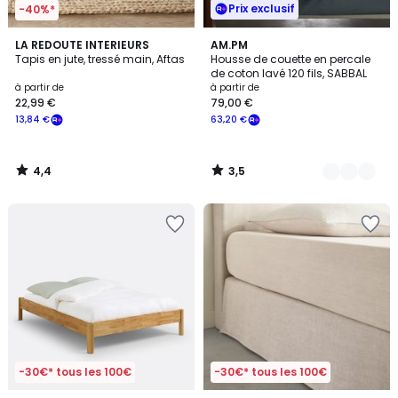
Prix exclusif
-40%*
4,4
3,5
LA REDOUTE INTERIEURS
10
AM.PM
/ 5
/ 5
Tapis en jute, tressé main, Aftas
Housse de couette en percale
Couleurs
de coton lavé 120 fils, SABBAL
à partir de
à partir de
22,99 €
79,00 €
13,84 €
63,20 €
4,4
3,5
/
/
5
5
-30€* tous les 100€
-30€* tous les 100€