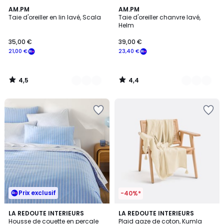
4,5
4,4
2
AM.PM
10
AM.PM
/ 5
/ 5
Taie d'oreiller en lin lavé, Scala
Taie d'oreiller chanvre lavé,
Couleurs
Couleurs
Helm
35,00 €
39,00 €
21,00 €
23,40 €
4,5
4,4
/
/
5
5
Prix exclusif
-40%*
3,5
4,5
2
LA REDOUTE INTERIEURS
5
LA REDOUTE INTERIEURS
/ 5
/ 5
Housse de couette en percale
Plaid gaze de coton, Kumla