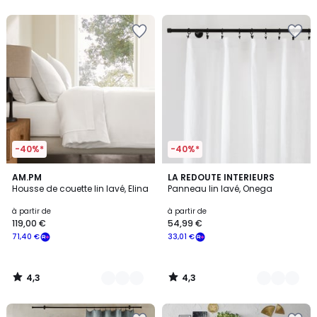
5
5
-40%*
-40%*
4,3
4,3
25
AM.PM
8
LA REDOUTE INTERIEURS
/ 5
/ 5
Housse de couette lin lavé, Elina
Panneau lin lavé, Onega
Couleurs
Couleurs
à partir de
à partir de
119,00 €
54,99 €
71,40 €
33,01 €
4,3
4,3
/
/
5
5