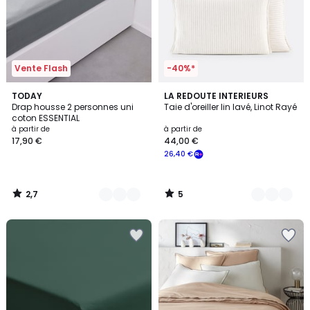
Vente Flash
-40%*
2,7
5
9
TODAY
3
LA REDOUTE INTERIEURS
/ 5
/
Drap housse 2 personnes uni
Taie d'oreiller lin lavé, Linot Rayé
Couleurs
Couleurs
5
coton ESSENTIAL
à partir de
à partir de
17,90 €
44,00 €
26,40 €
2,7
5
/
/
5
5