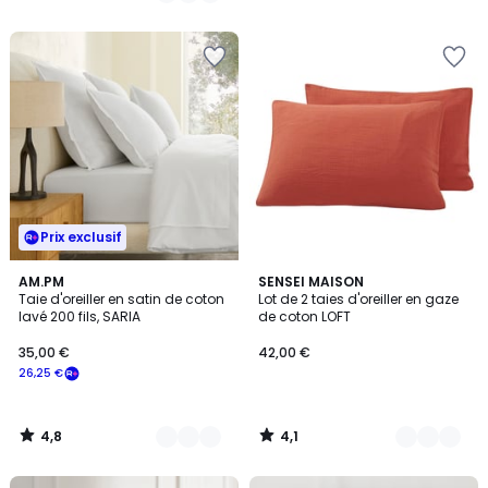
5
5
Prix exclusif
4,8
4,1
9
AM.PM
12
SENSEI MAISON
/ 5
/ 5
Taie d'oreiller en satin de coton
Lot de 2 taies d'oreiller en gaze
Couleurs
Couleurs
lavé 200 fils, SARIA
de coton LOFT
35,00 €
42,00 €
26,25 €
4,8
4,1
/
/
5
5