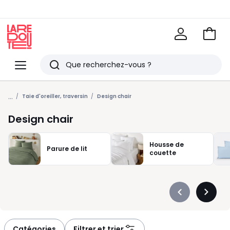
Voir
mon
La
panie
Redoute
Menu
Rechercher
Derniers
...
articles
Taie d'oreiller, traversin
Design chair
vus
Design chair
Housse de
Parure de lit
couette
Précédent
Suivan
-
-
défiler
défiler
à
à
Catégories
Filtrer et trier