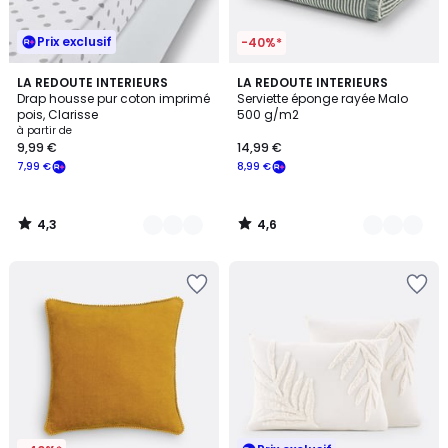
Prix exclusif
-40%*
4,3
4,6
5
LA REDOUTE INTERIEURS
5
LA REDOUTE INTERIEURS
/ 5
/ 5
Drap housse pur coton imprimé
Serviette éponge rayée Malo
Couleurs
Couleurs
pois, Clarisse
500 g/m2
à partir de
9,99 €
14,99 €
7,99 €
8,99 €
4,3
4,6
/
/
5
5