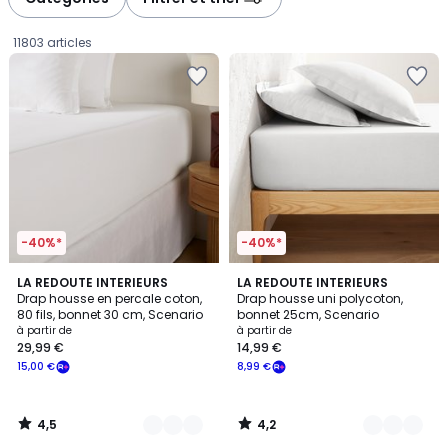
gauche
droite
11803 articles
-40%*
-40%*
4,5
4,2
21
LA REDOUTE INTERIEURS
15
LA REDOUTE INTERIEURS
/ 5
/ 5
Drap housse en percale coton,
Drap housse uni polycoton,
Couleurs
Couleurs
80 fils, bonnet 30 cm, Scenario
bonnet 25cm, Scenario
Prix
à partir de
à partir de
29,99 €
14,99 €
à
15,00 €
8,99 €
partir
de
29,99
4,5
4,2
€
/
/
5
5