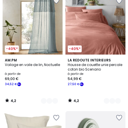
-40%*
-40%*
4,2
4,2
3
AM.PM
12
LA REDOUTE INTERIEURS
/ 5
/ 5
Voilage en voile de lin, Noctuelle
Housse de couette unie percale
Couleurs
Couleurs
coton bio Scenario
à partir de
à partir de
69,00 €
54,99 €
34,52 €
27,50 €
4,2
4,2
/
/
5
5