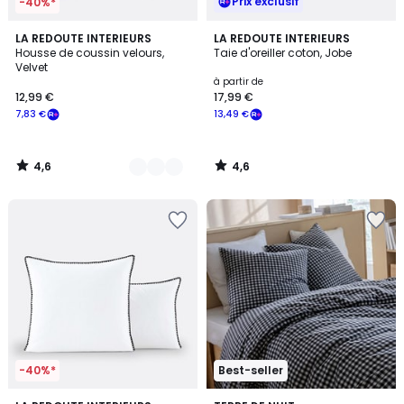
Prix exclusif
-40%*
4,6
4,6
10
LA REDOUTE INTERIEURS
LA REDOUTE INTERIEURS
/ 5
/ 5
Housse de coussin velours,
Taie d'oreiller coton, Jobe
Couleurs
Velvet
à partir de
12,99 €
17,99 €
7,83 €
13,49 €
4,6
4,6
/
/
5
5
-40%*
Best-seller