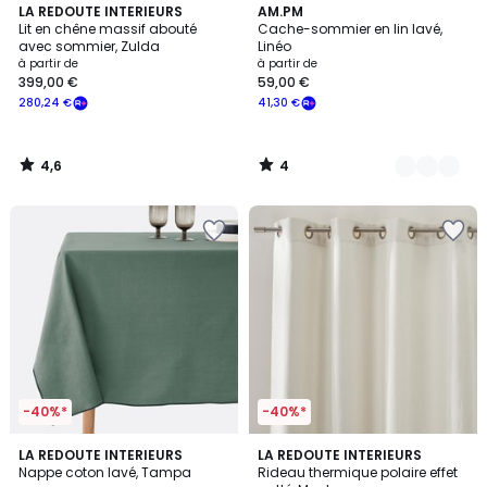
4,6
4
LA REDOUTE INTERIEURS
3
AM.PM
/ 5
/
Lit en chêne massif abouté
Cache-sommier en lin lavé,
Couleurs
5
avec sommier, Zulda
Linéo
à partir de
à partir de
399,00 €
59,00 €
280,24 €
41,30 €
4,6
4
/
/
5
5
-40%*
-40%*
4,6
4,6
5
LA REDOUTE INTERIEURS
4
LA REDOUTE INTERIEURS
/ 5
/ 5
Nappe coton lavé, Tampa
Rideau thermique polaire effet
Couleurs
Couleurs