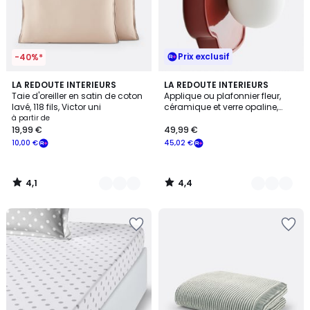
Prix exclusif
-40%*
4,1
4,4
11
LA REDOUTE INTERIEURS
4
LA REDOUTE INTERIEURS
/ 5
/ 5
Taie d'oreiller en satin de coton
Applique ou plafonnier fleur,
Couleurs
Couleurs
lavé, 118 fils, Victor uni
céramique et verre opaline,
diamètre 20 cm, HOLI
à partir de
19,99 €
49,99 €
10,00 €
45,02 €
4,1
4,4
/
/
5
5