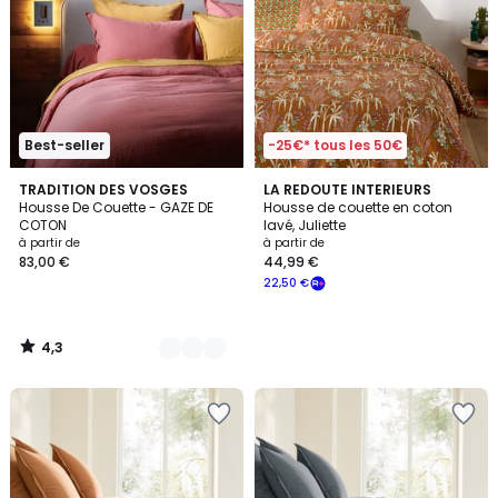
Best-seller
-25€* tous les 50€
4,3
8
TRADITION DES VOSGES
LA REDOUTE INTERIEURS
/ 5
Housse De Couette - GAZE DE
Housse de couette en coton
Couleurs
COTON
lavé, Juliette
à partir de
à partir de
83,00 €
44,99 €
22,50 €
4,3
/
5