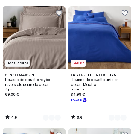
5
5
Best-seller
-40%*
4,5
3,6
8
SENSEI MAISON
7
LA REDOUTE INTERIEURS
/ 5
/ 5
Housse de couette rayée
Housse de couette unie en
Couleurs
Couleurs
réversible satin de coton
coton, Macha
VERSALUXE
à partir de
à partir de
69,00 €
34,99 €
17,50 €
4,5
3,6
/
/
5
5