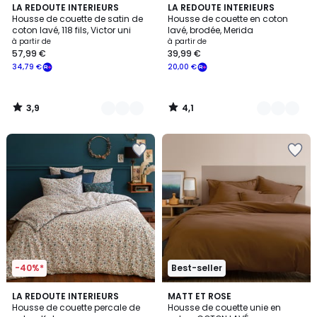
3,9
4,1
11
LA REDOUTE INTERIEURS
3
LA REDOUTE INTERIEURS
/ 5
/ 5
Housse de couette de satin de
Housse de couette en coton
Couleurs
Couleurs
coton lavé, 118 fils, Victor uni
lavé, brodée, Merida
à partir de
à partir de
57,99 €
39,99 €
34,79 €
20,00 €
3,9
4,1
/
/
5
5
-40%*
Best-seller
4,8
4,4
LA REDOUTE INTERIEURS
12
MATT ET ROSE
/ 5
/ 5
Housse de couette percale de
Housse de couette unie en
Couleurs