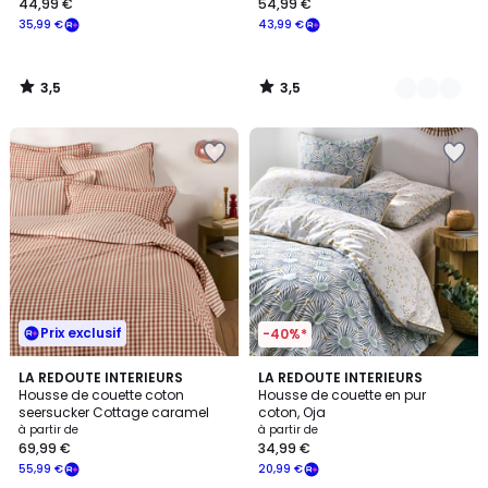
44,99 €
54,99 €
35,99 €
43,99 €
3,5
3,5
/
/
5
5
Prix exclusif
-40%*
4,6
4,6
LA REDOUTE INTERIEURS
LA REDOUTE INTERIEURS
/ 5
/ 5
Housse de couette coton
Housse de couette en pur
seersucker Cottage caramel
coton, Oja
à partir de
à partir de
69,99 €
34,99 €
55,99 €
20,99 €