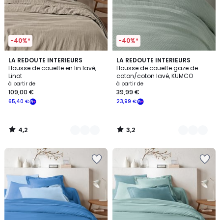
-40%*
-40%*
4,2
3,2
21
LA REDOUTE INTERIEURS
10
LA REDOUTE INTERIEURS
/ 5
/ 5
Housse de couette en lin lavé,
Housse de couette gaze de
Couleurs
Couleurs
Linot
coton/coton lavé, KUMCO
à partir de
à partir de
109,00 €
39,99 €
65,40 €
23,99 €
4,2
3,2
/
/
5
5