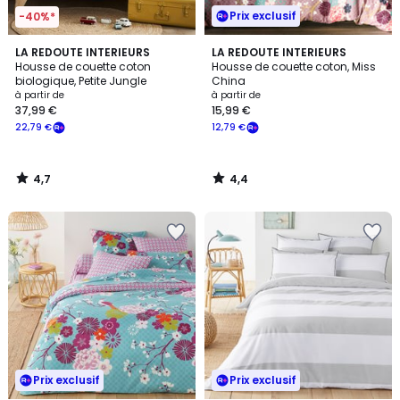
Prix exclusif
-40%*
4,7
4,4
LA REDOUTE INTERIEURS
LA REDOUTE INTERIEURS
/ 5
/ 5
Housse de couette coton
Housse de couette coton, Miss
biologique, Petite Jungle
China
à partir de
à partir de
37,99 €
15,99 €
22,79 €
12,79 €
4,7
4,4
/
/
5
5
Prix exclusif
Prix exclusif