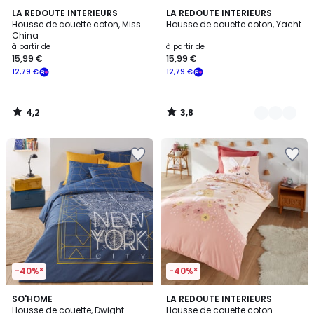
4,2
3,8
LA REDOUTE INTERIEURS
2
LA REDOUTE INTERIEURS
/ 5
/ 5
Housse de couette coton, Miss
Housse de couette coton, Yacht
Couleurs
China
à partir de
à partir de
15,99 €
15,99 €
12,79 €
12,79 €
4,2
3,8
/
/
5
5
-40%*
-40%*
4,3
4,3
SO'HOME
LA REDOUTE INTERIEURS
/ 5
/ 5
Housse de couette, Dwight
Housse de couette coton