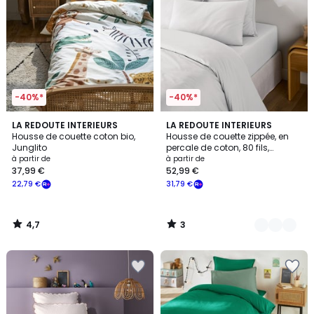
-40%*
-40%*
4,7
3
LA REDOUTE INTERIEURS
12
LA REDOUTE INTERIEURS
/ 5
/
Housse de couette coton bio,
Housse de couette zippée, en
Couleurs
5
Junglito
percale de coton, 80 fils,
Scénario
à partir de
à partir de
37,99 €
52,99 €
22,79 €
31,79 €
4,7
3
/
/
5
5