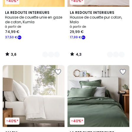
-40%*
-40%*
3,6
4,3
17
LA REDOUTE INTERIEURS
3
LA REDOUTE INTERIEURS
/ 5
/ 5
Housse de couette unie en gaze
Housse de couette pur coton,
Couleurs
Couleurs
de coton, Kumla
Malo
à partir de
à partir de
74,99 €
29,99 €
37,50 €
17,99 €
3,6
4,3
/
/
5
5
-40%*
-40%*