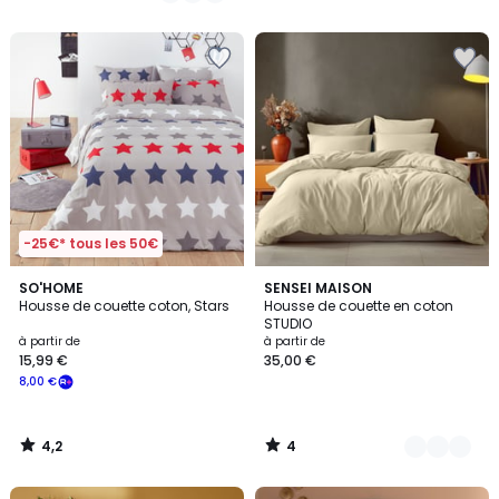
5
5
-25€* tous les 50€
4,2
4
SO'HOME
18
SENSEI MAISON
/ 5
/
Housse de couette coton, Stars
Housse de couette en coton
Couleurs
5
STUDIO
à partir de
à partir de
15,99 €
35,00 €
8,00 €
4,2
4
/
/
5
5