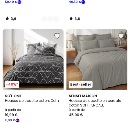
59,40 €
49,50 €
3,6
3,6
/
/
5
5
-40%*
Best-seller
4,1
4,1
2
SO'HOME
24
SENSEI MAISON
/ 5
/ 5
Housse de couette coton, Odin
Housse de couette en percale
Couleurs
Couleurs
coton SOFT PERCALE
à partir de
à partir de
19,99 €
45,00 €
11,99 €