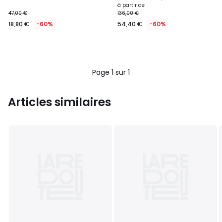
ACACIA
ROSE ACACIA
à partir de
47,00 €
136,00 €
18,80 €
-60%
54,40 €
-60%
Page 1 sur 1
Articles similaires