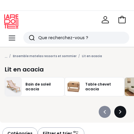
Voir
mon
La
panie
Redoute
Menu
Rechercher
Derniers
...
articles
Ensemble matelas ressorts et sommier
Lit en acacia
vus
Lit en acacia
Bain de soleil
Table chevet
acacia
acacia
Précédent
Suivan
-
-
défiler
défiler
à
à
Catégories
Filtrer et trier