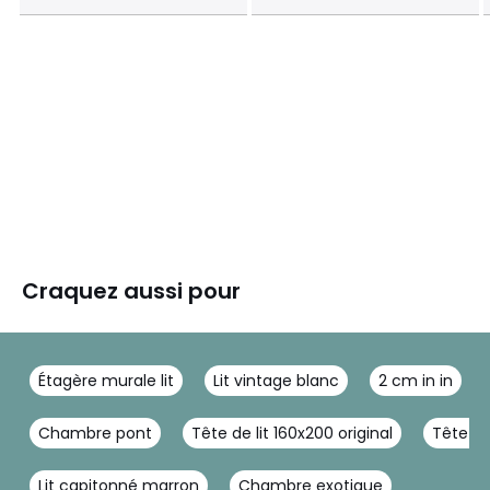
Craquez aussi pour
Étagère murale lit
Lit vintage blanc
2 cm in in
Chambre pont
Tête de lit 160x200 original
Tête de
Lit capitonné marron
Chambre exotique