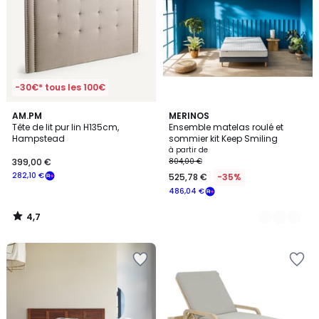
-30€* tous les 100€
4,7
AM.PM
3
MERINOS
/ 5
Tête de lit pur lin H135cm,
Ensemble matelas roulé et
Couleurs
Hampstead
sommier kit Keep Smiling
à partir de
399,00 €
804,00 €
282,10 €
525,78 €
-35%
486,04 €
4,7
/
5