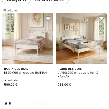
gauche
droite
18 articles
5
2
ROBIN DES BOIS
ROBIN DES BOIS
/
Lit 90x190 en acacia HANNAH
Lit 160x200 en acacia teinté
Couleurs
5
HANNAH
Prix
à partir de
599,00 €
799,00 €
à
partir
de
599,00
5
€.
/