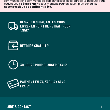
communications commerciales personnalisées de la part de La Redoute. Vous
pouvez vous
désabonner
à tout moment. Pour en savoir plus, consultez
notre politique de confidentialité.
DÈS 49€ D’ACHAT, FAITES-VOUS
LIVRER EN POINT DE RETRAIT POUR
1,95€*
RETOURS GRATUITS*
30 JOURS POUR CHANGER D'AVIS*
PAIEMENT EN 2X, 3X OU 4X SANS
FRAIS*
AIDE & CONTACT