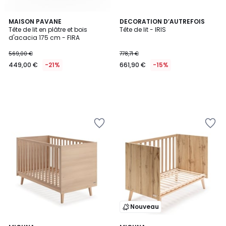
MAISON PAVANE
DECORATION D’AUTREFOIS
Tête de lit en plâtre et bois
Tête de lit - IRIS
d'acacia 175 cm - FIRA
569,00 €
778,71 €
449,00 €
-21%
661,90 €
-15%
Nouveau