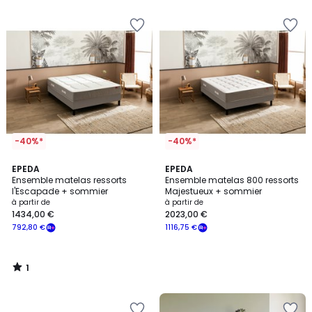
5
-40%*
-40%*
1
EPEDA
EPEDA
/
Ensemble matelas ressorts
Ensemble matelas 800 ressorts
5
l'Escapade + sommier
Majestueux + sommier
à partir de
à partir de
1434,00 €
2023,00 €
792,80 €
1116,75 €
1
/
5