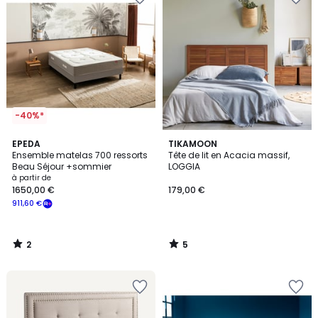
-40%*
2
5
EPEDA
TIKAMOON
/
/
Ensemble matelas 700 ressorts
Tête de lit en Acacia massif,
5
5
Beau Séjour +sommier
LOGGIA
à partir de
1650,00 €
179,00 €
911,60 €
2
5
/
/
5
5