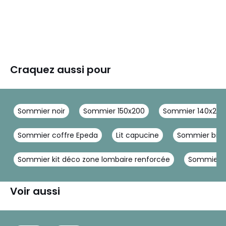
Craquez aussi pour
Sommier noir
Sommier 150x200
Sommier 140x200 
Sommier coffre Epeda
Lit capucine
Sommier bibl
Sommier kit déco zone lombaire renforcée
Sommier s
Voir aussi