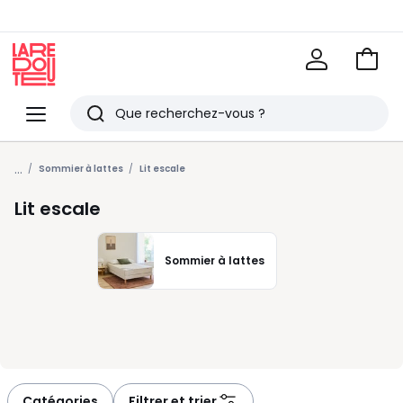
Voir
mon
La
panie
Redoute
Menu
Rechercher
Derniers
...
articles
Sommier à lattes
Lit escale
vus
Lit escale
Sommier à lattes
Catégories
Filtrer et trier