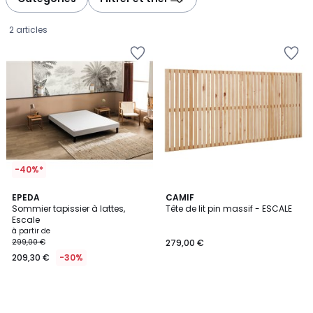
2 articles
-40%*
EPEDA
CAMIF
Sommier tapissier à lattes,
Tête de lit pin massif - ESCALE
Escale
Prix
à partir de
299,00 €
279,00 €
à
209,30 €
-30%
partir
de
209,30
€