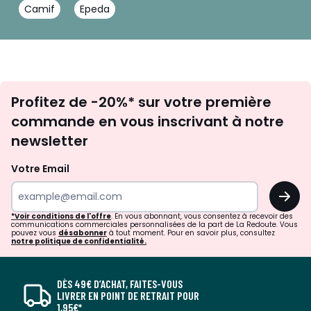
Camif
Epeda
Inscription
Profitez de -20%* sur votre première
newsletter
commande en vous inscrivant à notre
newsletter
Votre Email
OK
*Voir conditions de l'offre
. En vous abonnant, vous consentez à recevoir des
communications commerciales personnalisées de la part de La Redoute. Vous
pouvez vous
désabonner
à tout moment. Pour en savoir plus, consultez
notre politique de confidentialité.
DÈS 49€ D’ACHAT, FAITES-VOUS
LIVRER EN POINT DE RETRAIT POUR
1,95€*