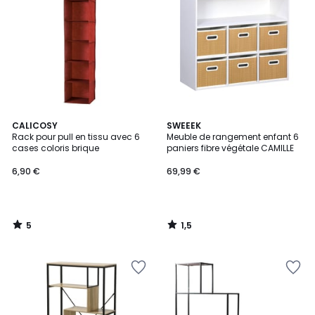
5
1,5
CALICOSY
SWEEEK
/
/
Rack pour pull en tissu avec 6
Meuble de rangement enfant 6
5
5
cases coloris brique
paniers fibre végétale CAMILLE
6,90 €
69,99 €
5
1,5
/
/
5
5