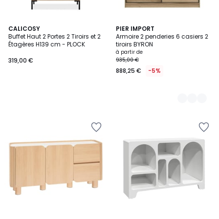
CALICOSY
5
PIER IMPORT
Buffet Haut 2 Portes 2 Tiroirs et 2
Armoire 2 penderies 6 casiers 2
Couleurs
Étagères H139 cm - PLOCK
tiroirs BYRON
à partir de
319,00 €
935,00 €
888,25 €
-5%