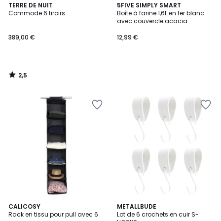
2,5
TERRE DE NUIT
5FIVE SIMPLY SMART
/ 5
Commode 6 tiroirs
Boîte à farine 1,6L en fer blanc
avec couvercle acacia
389,00 €
12,99 €
2,5
/
5
5
CALICOSY
4
METALLBUDE
/
Rack en tissu pour pull avec 6
Lot de 6 crochets en cuir S-
Couleurs