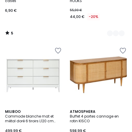
5
cases
HOOKS
6,90 €
55,00 €
44,00 €
-20%
5
/
5
4
2
MILIBOO
ATMOSPHERA
/
Commode blanche mat et
Buffet 4 portes cannage en
Couleurs
5
métal doré 6 tiroirs L120 cm
rotin KISCO
GIANA
499,99 €
598,99 €