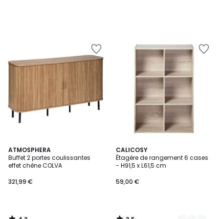
4,2
3,5
ATMOSPHERA
2
CALICOSY
/ 5
/ 5
Buffet 2 portes coulissantes
Étagère de rangement 6 cases
Couleurs
effet chêne COLVA
- H91,5 x L61,5 cm
321,99 €
59,00 €