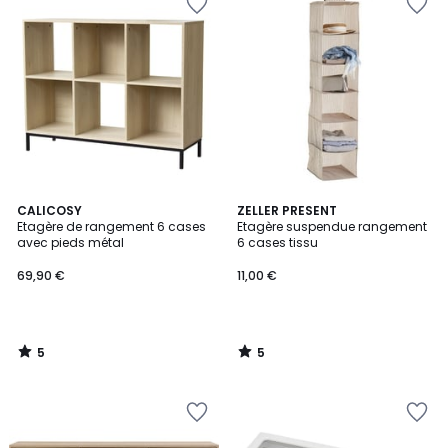
5
5
CALICOSY
ZELLER PRESENT
/
/
Etagère de rangement 6 cases
Etagère suspendue rangement
5
5
avec pieds métal
6 cases tissu
69,90 €
11,00 €
5
5
/
/
5
5