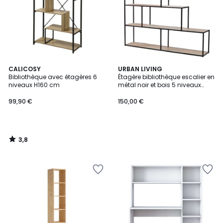
3,8
CALICOSY
URBAN LIVING
/ 5
Bibliothèque avec étagères 6
Étagère bibliothèque escalier en
niveaux H160 cm
métal noir et bois 5 niveaux
160x157x30cm
99,90 €
150,00 €
3,8
/
5