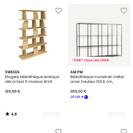
au
lieu
de
249,99
€
30%
de
réduction
appliquée.
-30€* tous les 100€
4,8
3
SWEEEK
2
AM.PM
/ 5
Etagère, bibliothèque exotique
Bibliothèque murale en métal
Couleurs
Couleurs
décor bois 5 niveaux ALVA
acier, hauteur 100,6 cm,
PARALLEL
199,99 €
359,00 €
251,96 €
4,8
/
5