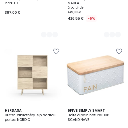
Couleurs
Couleurs
PRINTED
MARFA
à partir de
367,00 €
449,00 €
426,55 €
-5%
6
HERDASA
5FIVE SIMPLY SMART
Buffet-bibliothèque placard 3
Boîte à pain naturel BR6
Couleurs
portes, NORDIC
SCANDINAVE