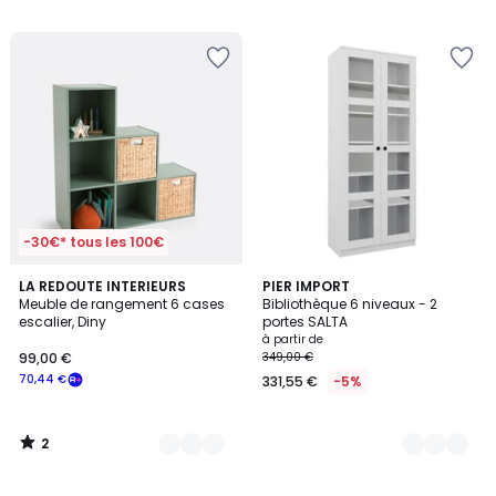
5
-30€* tous les 100€
2
2
LA REDOUTE INTERIEURS
3
PIER IMPORT
/
Meuble de rangement 6 cases
Bibliothèque 6 niveaux - 2
Couleurs
Couleurs
5
escalier, Diny
portes SALTA
à partir de
99,00 €
349,00 €
70,44 €
331,55 €
-5%
2
/
5