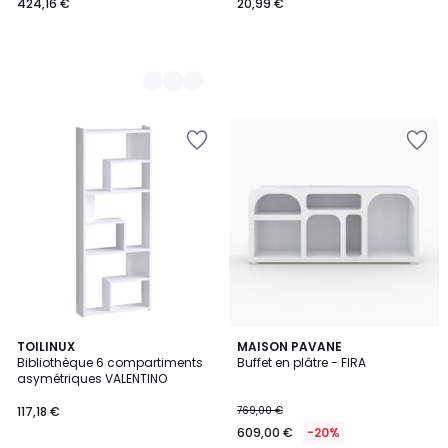
424,16 €
20,99 €
TOILINUX
MAISON PAVANE
Bibliothèque 6 compartiments
Buffet en plâtre - FIRA
asymétriques VALENTINO
117,18 €
769,00 €
609,00 €
-20%