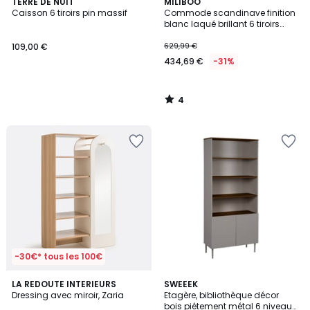
4
TERRE DE NUIT
MILIBOO
/
Caisson 6 tiroirs pin massif
Commode scandinave finition
5
blanc laqué brillant 6 tiroirs
L160 cm MELKA
109,00 €
629,99 €
434,69 €
-31%
4
/
5
-30€* tous les 100€
4
2
LA REDOUTE INTERIEURS
2
SWEEEK
/
Dressing avec miroir, Zaria
Etagère, bibliothèque décor
Couleurs
Couleurs
5
bois piétement métal 6 niveaux