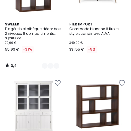
3,4
3
SWEEEK
PIER IMPORT
/ 5
Etagère bibliothèque décor bois
Commode blanche 6 tiroirs
Couleurs
2 niveaux 6 compartiments
style scandinave ALVA
BASIKS
à partir de
79,99 €
349,00 €
55,99 €
-31%
331,55 €
-5%
3,4
/
5