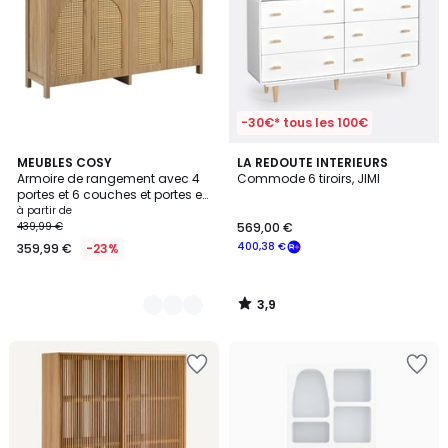
-30€* tous les 100€
3,9
2
MEUBLES COSY
LA REDOUTE INTERIEURS
/ 5
Armoire de rangement avec 4
Commode 6 tiroirs, JIMI
Couleurs
portes et 6 couches et portes en
rotin tressé, NOVAKB Armoire
à partir de
439,99 €
569,00 €
400,38 €
359,99 €
-23%
3,9
/
5