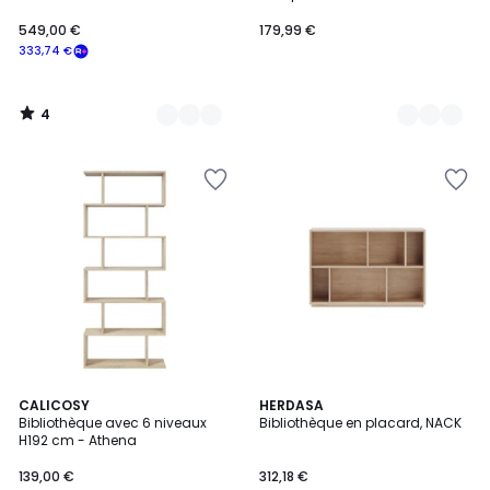
ASHTON
549,00 €
179,99 €
333,74 €
4
/
5
2,7
CALICOSY
11
HERDASA
/ 5
Bibliothèque avec 6 niveaux
Bibliothèque en placard, NACK
Couleurs
H192 cm - Athena
139,00 €
312,18 €