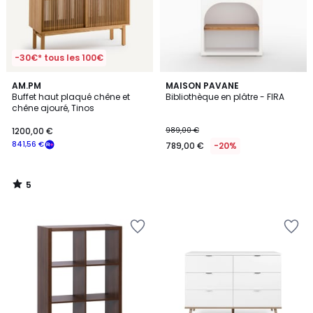
-30€* tous les 100€
5
AM.PM
MAISON PAVANE
/
Buffet haut plaqué chêne et
Bibliothèque en plâtre - FIRA
5
chêne ajouré, Tinos
1200,00 €
989,00 €
841,56 €
789,00 €
-20%
5
/
5