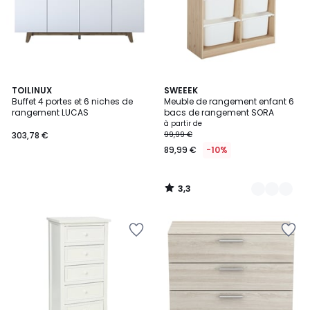
3,3
TOILINUX
2
SWEEEK
/ 5
Buffet 4 portes et 6 niches de
Meuble de rangement enfant 6
Couleurs
rangement LUCAS
bacs de rangement SORA
à partir de
303,78 €
99,99 €
89,99 €
-10%
3,3
/
5