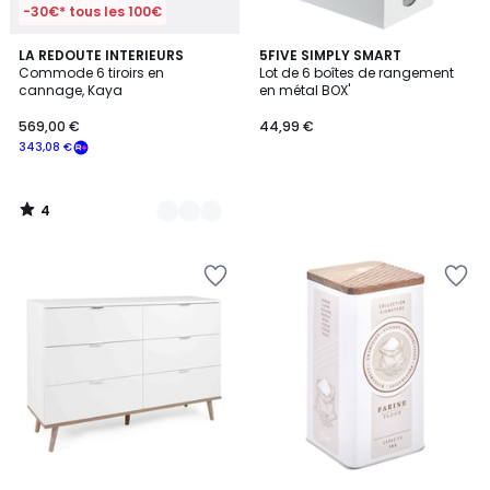
-30€* tous les 100€
4
2
LA REDOUTE INTERIEURS
5FIVE SIMPLY SMART
/
Commode 6 tiroirs en
Lot de 6 boîtes de rangement
Couleurs
5
cannage, Kaya
en métal BOX'
569,00 €
44,99 €
343,08 €
4
/
5