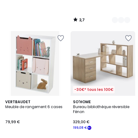
2,7
/
5
-30€* tous les 100€
3,7
VERTBAUDET
SO'HOME
/ 5
Meuble de rangement 6 cases
Bureau bibliothèque réversible
Fénon
79,99 €
329,00 €
199,08 €