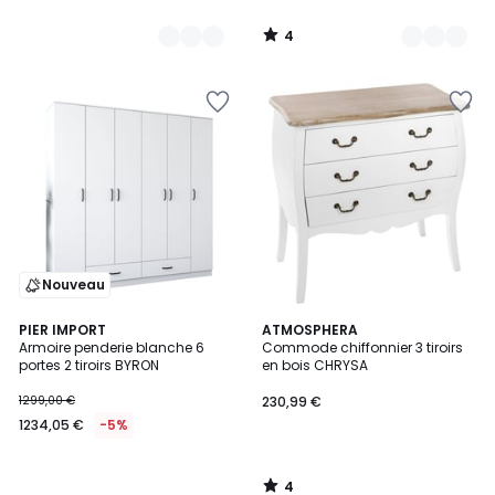
4
/
5
Nouveau
4
PIER IMPORT
ATMOSPHERA
/
Armoire penderie blanche 6
Commode chiffonnier 3 tiroirs
5
portes 2 tiroirs BYRON
en bois CHRYSA
1299,00 €
230,99 €
1234,05 €
-5%
4
/