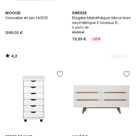
4,2
WOOOD
3
SWEEEK
/ 5
Vaisselier en pin LAGOS
Etagère bibliothèque décor bois
Couleurs
asymétrique 3 niveaux 6
compartiments BASIKS
à partir de
1399,00 €
99,99 €
79,99 €
-20%
4,2
/
5