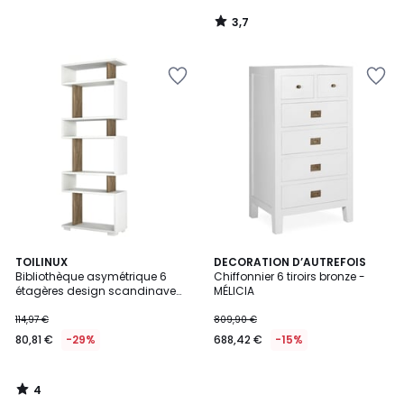
3,7
/
5
4
TOILINUX
DECORATION D’AUTREFOIS
/
Bibliothèque asymétrique 6
Chiffonnier 6 tiroirs bronze -
5
étagères design scandinave
MÉLICIA
BLOK
114,97 €
809,90 €
80,81 €
-29%
688,42 €
-15%
4
/