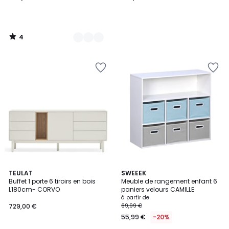
4
/
5
4
3
TEULAT
3
SWEEEK
/
Buffet 1 porte 6 tiroirs en bois
Meuble de rangement enfant 6
Couleurs
Couleurs
5
L180cm- CORVO
paniers velours CAMILLE
à partir de
729,00 €
69,99 €
55,99 €
-20%