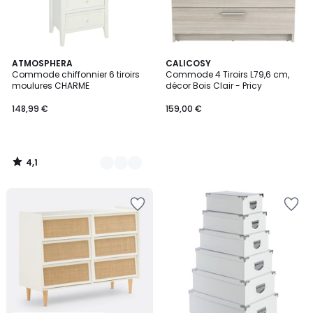
4,1
2
ATMOSPHERA
CALICOSY
/ 5
Commode chiffonnier 6 tiroirs
Commode 4 Tiroirs L79,6 cm,
Couleurs
moulures CHARME
décor Bois Clair - Pricy
148,99 €
159,00 €
4,1
/
5