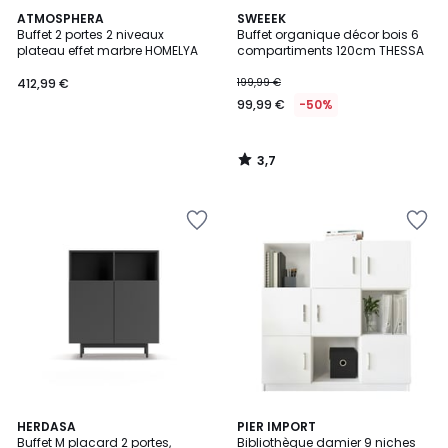
3,7
ATMOSPHERA
SWEEEK
/ 5
Buffet 2 portes 2 niveaux
Buffet organique décor bois 6
plateau effet marbre HOMELYA
compartiments 120cm THESSA
412,99 €
199,99 €
99,99 €
-50%
3,7
/
5
5
HERDASA
3
PIER IMPORT
Buffet M placard 2 portes,
Bibliothèque damier 9 niches