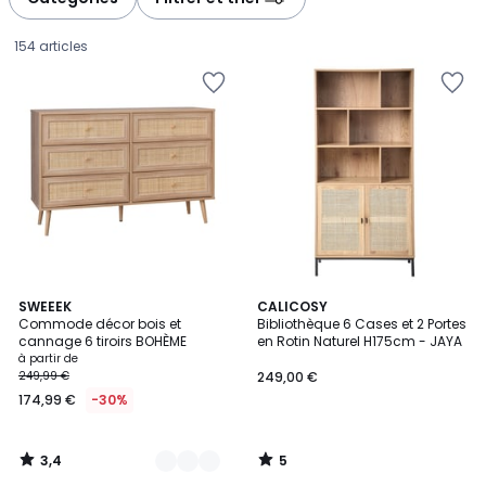
gauche
droite
154 articles
3,4
5
2
SWEEEK
CALICOSY
/ 5
/
Commode décor bois et
Bibliothèque 6 Cases et 2 Portes
Couleurs
5
cannage 6 tiroirs BOHÈME
en Rotin Naturel H175cm - JAYA
Prix
à partir de
249,99 €
249,00 €
à
174,99 €
-30%
partir
de
174,99
3,4
5
€
/
/
5
5