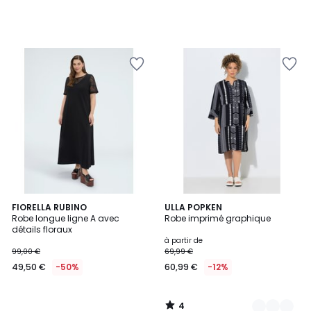
4
FIORELLA RUBINO
3
ULLA POPKEN
/
Robe longue ligne A avec
Robe imprimé graphique
Couleurs
5
détails floraux
à partir de
99,00 €
69,99 €
49,50 €
-50%
60,99 €
-12%
4
/