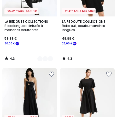
-25€* tous les 50€
-25€* tous les 50€
4,3
4,3
2
LA REDOUTE COLLECTIONS
LA REDOUTE COLLECTIONS
/ 5
/ 5
Robe longue ceinturée à
Robe pull, courte, manches
Couleurs
manches bouffantes
longues
59,99 €
49,99 €
30,00 €
25,00 €
4,3
4,3
/
/
5
5