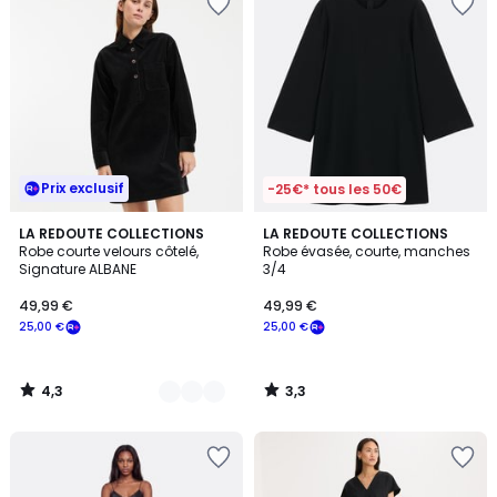
Prix exclusif
-25€* tous les 50€
4,3
3,3
2
LA REDOUTE COLLECTIONS
LA REDOUTE COLLECTIONS
/ 5
/ 5
Robe courte velours côtelé,
Robe évasée, courte, manches
Couleurs
Signature ALBANE
3/4
49,99 €
49,99 €
25,00 €
25,00 €
4,3
3,3
/
/
5
5