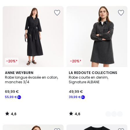
5
-20%*
-20%*
4,6
4,6
ANNE WEYBURN
2
LA REDOUTE COLLECTIONS
/ 5
/ 5
Robe longue évasée en coton,
Robe courte en denim,
Couleurs
manches 3/4
Signature ALBANE
69,99 €
49,99 €
55,99 €
39,99 €
4,6
4,6
/
/
5
5