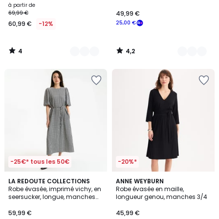
à partir de
69,99 €
49,99 €
25,00 €
60,99 €
-12%
4
4,2
/
/
5
5
-25€* tous les 50€
-20%*
3
3,8
LA REDOUTE COLLECTIONS
2
ANNE WEYBURN
/
/ 5
Robe évasée, imprimé vichy, en
Robe évasée en maille,
Couleurs
5
seersucker, longue, manches
longueur genou, manches 3/4
courtes ballon
59,99 €
45,99 €