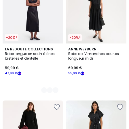
-20%*
-20%*
2
LA REDOUTE COLLECTIONS
ANNE WEYBURN
Robe longue en satin à fines
Robe col V manches courtes
Couleurs
bretelles et dentelle
longueur midi
59,99 €
69,99 €
47,99 €
55,99 €