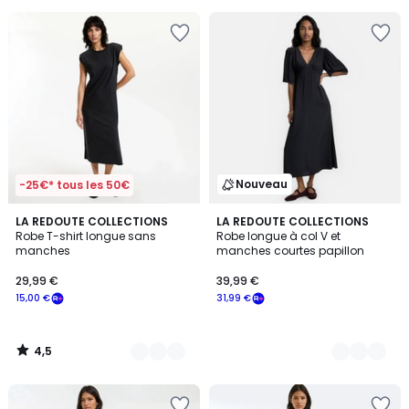
pour
payer
à
la
place
15,00
€.
Nouveau
-25€* tous les 50€
4,5
3
LA REDOUTE COLLECTIONS
2
LA REDOUTE COLLECTIONS
/ 5
Robe T-shirt longue sans
Robe longue à col V et
Couleurs
Couleurs
manches
manches courtes papillon
29,99 €
39,99 €
15,00 €
31,99 €
4,5
/
5