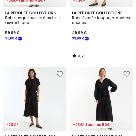
-25€* tous les 50€
-20%*
3,2
LA REDOUTE COLLECTIONS
LA REDOUTE COLLECTIONS
/ 5
Robe longue bustier à bretelle
Robe évasée, longue, manches
asymétrique
courtes
59,99 €
49,99 €
30,00 €
39,99 €
3,2
/
5
-20%*
-25€* tous les 50€