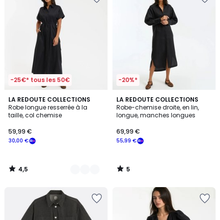
-25€* tous les 50€
-20%*
4,5
5
2
LA REDOUTE COLLECTIONS
LA REDOUTE COLLECTIONS
/ 5
/
Robe longue resserrée à la
Robe-chemise droite, en lin,
Couleurs
5
taille, col chemise
longue, manches longues
59,99 €
69,99 €
30,00 €
55,99 €
4,5
5
/
/
5
5