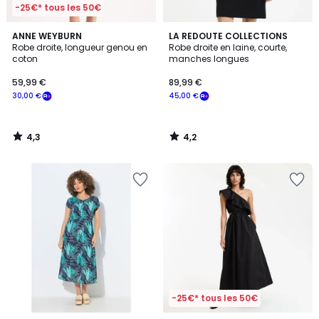
-25€* tous les 50€
4,3
4,2
ANNE WEYBURN
LA REDOUTE COLLECTIONS
/ 5
/ 5
Robe droite, longueur genou en
Robe droite en laine, courte,
coton
manches longues
59,99 €
89,99 €
30,00 €
45,00 €
4,3
4,2
/
/
5
5
-25€* tous les 50€