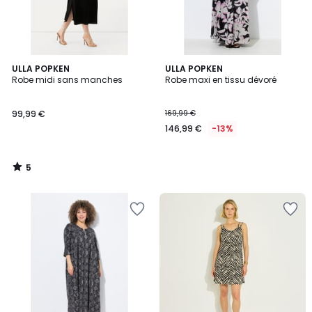
5
ULLA POPKEN
ULLA POPKEN
/
Robe midi sans manches
Robe maxi en tissu dévoré
5
99,99 €
169,99 €
146,99 €
-13%
5
/
5