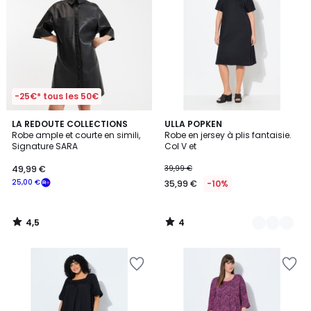
-25€* tous les 50€
4,5
4
LA REDOUTE COLLECTIONS
2
ULLA POPKEN
/ 5
/
Robe ample et courte en simili,
Robe en jersey à plis fantaisie.
Couleurs
5
Signature SARA
Col V et
49,99 €
39,99 €
25,00 €
35,99 €
-10%
4,5
4
/
/
5
5