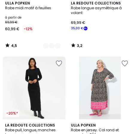
4,5
3,2
2
ULLA POPKEN
LA REDOUTE COLLECTIONS
/ 5
/ 5
Robe midi motif à feuilles
Robe longue asymétrique à
Couleurs
volant
à partir de
69,99 €
69,99 €
35,00 €
60,99 €
-12%
4,5
3,2
/
/
5
5
-20%*
4,7
3
LA REDOUTE COLLECTIONS
2
ULLA POPKEN
/ 5
Robe pull, longue, manches
Robe en jersey. Col rond et
Couleurs
Couleurs