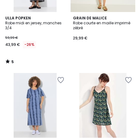
5
ULLA POPKEN
GRAIN DE MALICE
/
Robe midi en jersey, manches
Robe courte en maille imprimé
5
3/4
zébré
59,99 €
29,99 €
43,99 €
-26%
5
/
5