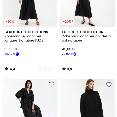
-20%*
-20%*
4,4
3,9
2
LA REDOUTE COLLECTIONS
LA REDOUTE COLLECTIONS
/ 5
/ 5
Robe longue, manches
Robe midi manches coudes à
Couleurs
longues Signature SUZIE
taille drapée
59,99 €
49,99 €
30,00 €
39,99 €
4,4
3,9
/
/
5
5