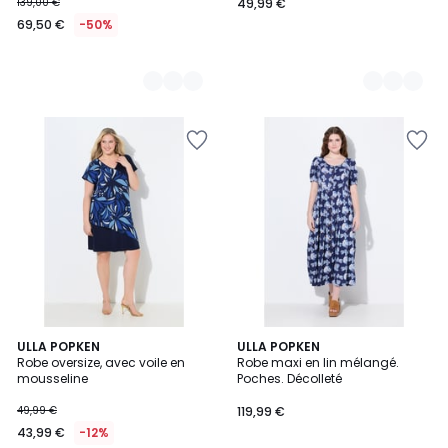
139,00 €
49,99 €
69,50 €
-50%
ULLA POPKEN
3
ULLA POPKEN
Robe oversize, avec voile en
Robe maxi en lin mélangé.
Couleurs
mousseline
Poches. Décolleté
49,99 €
119,99 €
43,99 €
-12%