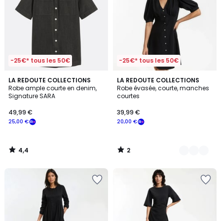
-25€* tous les 50€
-25€* tous les 50€
4,4
2
LA REDOUTE COLLECTIONS
2
LA REDOUTE COLLECTIONS
/ 5
/
Robe ample courte en denim,
Robe évasée, courte, manches
Couleurs
5
Signature SARA
courtes
49,99 €
39,99 €
25,00 €
20,00 €
4,4
2
/
/
5
5