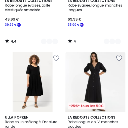
4,4
4
3
LA REDOUTE COLLECTIONS
2
LA REDOUTE COLLECTIONS
/ 5
/
Robe longue évasée, taille
Robe évasée, longue, manches
Couleurs
Couleurs
5
élastiquée smockée
longues
49,99 €
69,99 €
39,99 €
35,00 €
4,4
4
/
/
5
5
-25€* tous les 50€
4
4,2
4
ULLA POPKEN
2
LA REDOUTE COLLECTIONS
/
/ 5
Robe en lin mélangé. Encolure
Robe longue, col V, manches
Couleurs
Couleurs
5
ronde
coudes