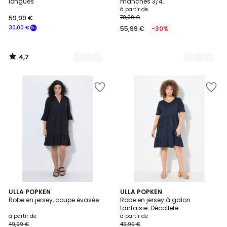
longues
manches 3/4.
à partir de
59,99 €
79,99 €
30,00 €
55,99 €
-30%
4,7
/
5
3
ULLA POPKEN
2
ULLA POPKEN
Robe en jersey, coupe évasée
Robe en jersey à galon
Couleurs
Couleurs
fantaisie. Décolleté
à partir de
à partir de
49,99 €
49,99 €