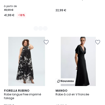
Couleurs
à partir de
49,99 €
22,99 €
41,99 €
-16%
Nouveau
2
FIORELLA RUBINO
3
MANGO
Robe longue Free imprimé
Robe à col en V froncée
Couleurs
Couleurs
foliage