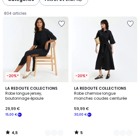
gauche
droite
804 articles
-20%*
-20%*
4,5
5
2
LA REDOUTE COLLECTIONS
2
LA REDOUTE COLLECTIONS
/ 5
/
Robe longue jersey,
Robe chemise longue
Couleurs
Couleurs
5
boutonnage épaule
manches coudes ceinturée
29,99
29,99 €
59,99 €
€
15,00 €
30,00 €
souscrivez
à
notre
4,5
5
programme
/
/
5
5