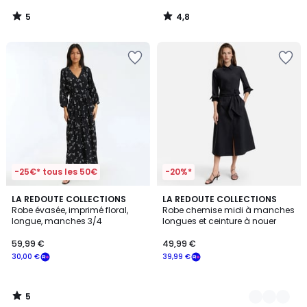
5
4,8
/
/
5
5
-25€* tous les 50€
-20%*
5
LA REDOUTE COLLECTIONS
2
LA REDOUTE COLLECTIONS
/
Robe évasée, imprimé floral,
Robe chemise midi à manches
Couleurs
5
longue, manches 3/4
longues et ceinture à nouer
59,99 €
49,99 €
30,00 €
39,99 €
5
/