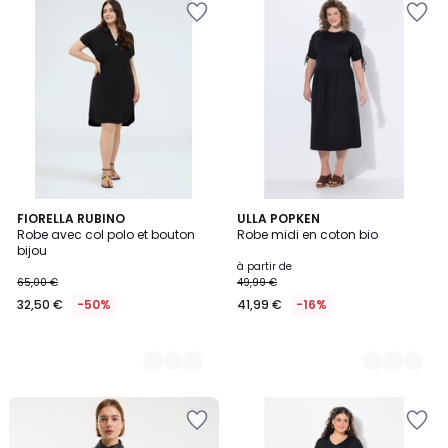
4
FIORELLA RUBINO
2
ULLA POPKEN
Robe avec col polo et bouton
Robe midi en coton bio
Couleurs
Couleurs
bijou
à partir de
65,00 €
49,99 €
32,50 €
-50%
41,99 €
-16%