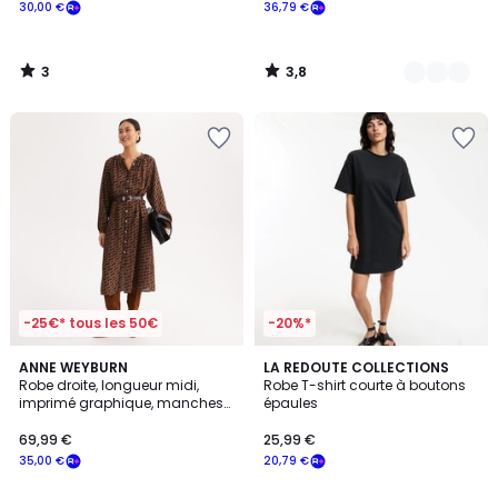
30,00 €
36,79 €
3
3,8
/
/
5
5
-25€* tous les 50€
-20%*
5
4,8
ANNE WEYBURN
LA REDOUTE COLLECTIONS
/
/ 5
Robe droite, longueur midi,
Robe T-shirt courte à boutons
5
imprimé graphique, manches
épaules
longues
69,99 €
25,99 €
35,00 €
20,79 €