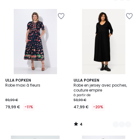
5
4
ULLA POPKEN
3
ULLA POPKEN
/
Robe maxi à fleurs
Robe en jersey avec poches,
Couleurs
5
couture empire
à partir de
89,99 €
59,99 €
79,99 €
-11%
47,99 €
-20%
4
/
5