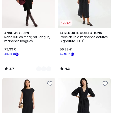
-20%*
3,7
4,3
2
ANNE WEYBURN
LA REDOUTE COLLECTIONS
/ 5
/ 5
Robe pull en tricot, mi-longue,
Robe en lin à manches courtes
Couleurs
manches longues
Signature HELOÏSE
79,99 €
59,99 €
40,00 €
47,99 €
3,7
4,3
/
/
5
5