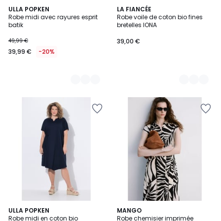
2
ULLA POPKEN
7
LA FIANCÉE
Robe midi avec rayures esprit
Robe voile de coton bio fines
Couleurs
Couleurs
batik
bretelles IONA
49,99 €
39,00 €
39,99 €
-20%
2
ULLA POPKEN
MANGO
Robe midi en coton bio
Robe chemisier imprimée