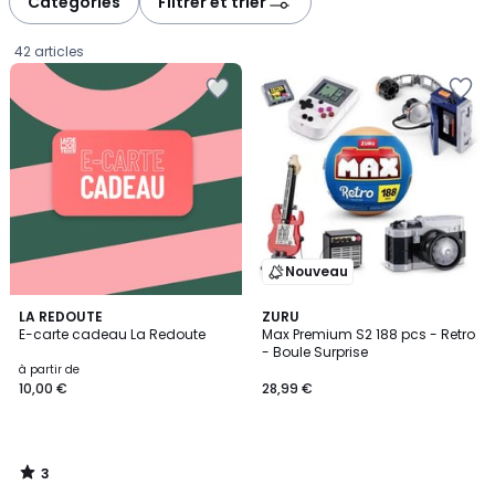
Catégories
Filtrer et trier
gauche
droite
42 articles
Nouveau
3
LA REDOUTE
ZURU
/
E-carte cadeau La Redoute
Max Premium S2 188 pcs - Retro
5
- Boule Surprise
Prix
à partir de
10,00 €
28,99 €
à
partir
de
10,00
3
€.
/