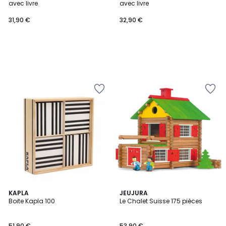
avec livre
avec livre
31,90 €
32,90 €
4,7
KAPLA
JEUJURA
/ 5
Boite Kapla 100
Le Chalet Suisse 175 pièces
51,90 €
53,90 €