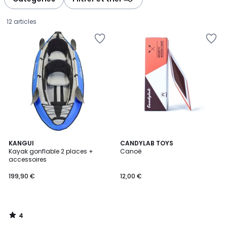
12 articles
4
KANGUI
CANDYLAB TOYS
/
Kayak gonflable 2 places +
Canoë
5
accessoires
199,90
199,90 €
12,00 €
€.
4
/