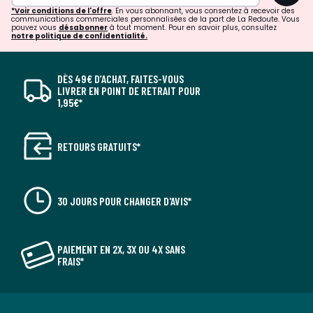
*Voir conditions de l'offre
. En vous abonnant, vous consentez à recevoir des
communications commerciales personnalisées de la part de La Redoute. Vous
pouvez vous
désabonner
à tout moment. Pour en savoir plus, consultez
notre politique de confidentialité.
DÈS 49€ D’ACHAT, FAITES-VOUS
LIVRER EN POINT DE RETRAIT POUR
1,95€*
RETOURS GRATUITS*
30 JOURS POUR CHANGER D'AVIS*
PAIEMENT EN 2X, 3X OU 4X SANS
FRAIS*