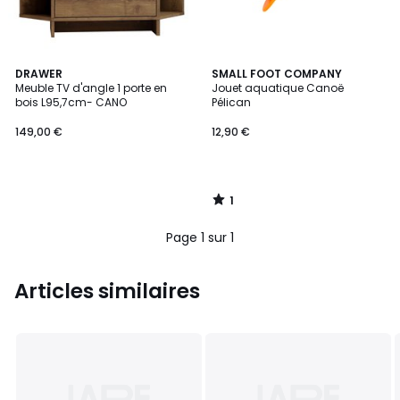
1
DRAWER
SMALL FOOT COMPANY
/
Meuble TV d'angle 1 porte en
Jouet aquatique Canoë
5
bois L95,7cm- CANO
Pélican
149,00 €
12,90 €
1
/
5
Page 1 sur 1
Articles similaires