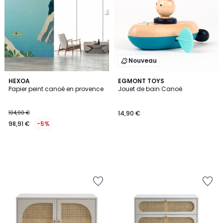
Nouveau
HEXOA
EGMONT TOYS
Papier peint canoé en provence
Jouet de bain Canoë
104,90 €
14,90 €
98,91 €
-5%