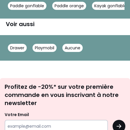
Paddle gonflable
Paddle orange
Kayak gonflable
Voir aussi
Drawer
Playmobil
Aucune
Inscription
Profitez de -20%* sur votre première
newsletter
commande en vous inscrivant à notre
newsletter
Votre Email
OK