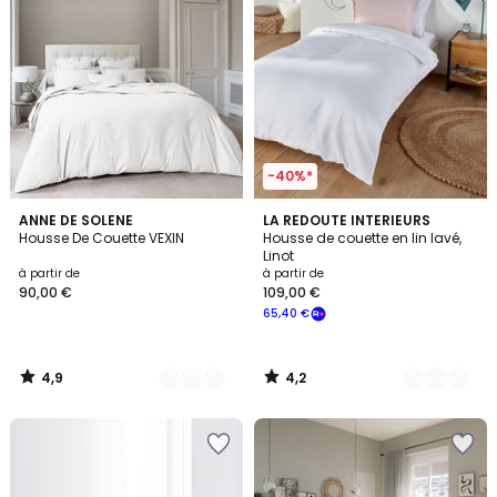
-40%*
4,9
4,2
20
ANNE DE SOLENE
21
LA REDOUTE INTERIEURS
/ 5
/ 5
Housse De Couette VEXIN
Housse de couette en lin lavé,
Couleurs
Couleurs
Linot
à partir de
à partir de
90,00 €
109,00 €
65,40 €
4,9
4,2
/
/
5
5