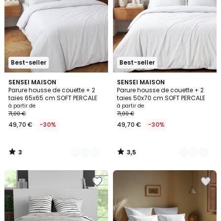
Best-seller
Best-seller
3
3,5
19
SENSEI MAISON
15
SENSEI MAISON
/
/ 5
Parure housse de couette + 2
Parure housse de couette + 2
Couleurs
Couleurs
5
taies 65x65 cm SOFT PERCALE
taies 50x70 cm SOFT PERCALE
à partir de
à partir de
71,00 €
71,00 €
49,70 €
-30%
49,70 €
-30%
3
3,5
/
/
5
5