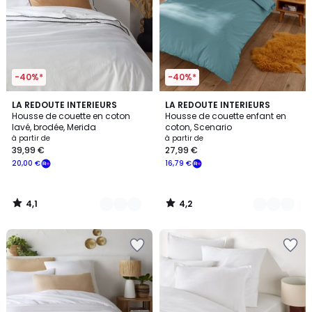
-40%*
-40%*
4,1
4,2
5
LA REDOUTE INTERIEURS
22
LA REDOUTE INTERIEURS
/ 5
/ 5
Housse de couette en coton
Housse de couette enfant en
Couleurs
Couleurs
lavé, brodée, Merida
coton, Scenario
à partir de
à partir de
39,99 €
27,99 €
20,00 €
16,79 €
4,1
4,2
/
/
5
5