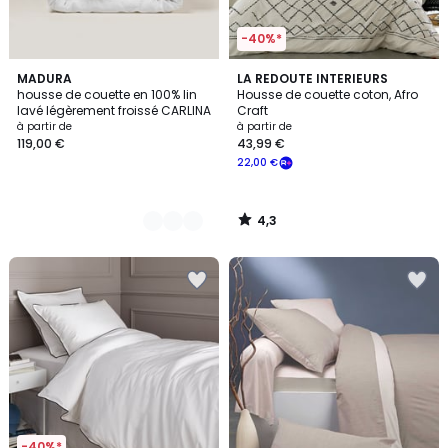
-40%*
4,3
10
MADURA
LA REDOUTE INTERIEURS
/ 5
housse de couette en 100% lin
Housse de couette coton, Afro
Couleurs
lavé légèrement froissé CARLINA
Craft
à partir de
à partir de
119,00 €
43,99 €
22,00 €
4,3
/
5
-40%*