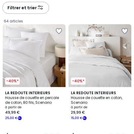
défiler
défiler
à
à
Filtrer et trier
gauche
droite
64 articles
-40%*
-40%*
4,3
3,9
19
LA REDOUTE INTERIEURS
22
LA REDOUTE INTERIEURS
/ 5
/ 5
Housse de couette en percale
Housse de couette en coton,
Couleurs
Couleurs
de coton, 80 fils, Scenario
Scenario
Prix
à partir de
à partir de
49,99 €
29,99 €
à
25,00 €
15,00 €
partir
de
49,99