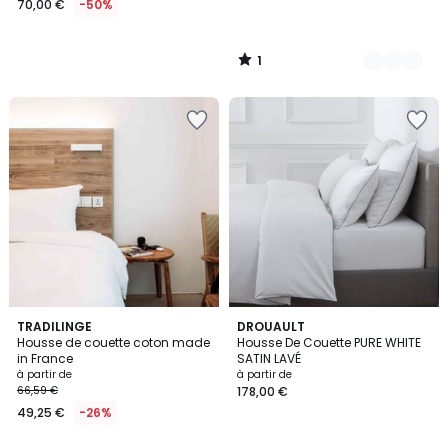
70,00 €
-50%
1
/
5
15
TRADILINGE
6
DROUAULT
Housse de couette coton made
Housse De Couette PURE WHITE
Couleurs
Couleurs
in France
SATIN LAVÉ
à partir de
à partir de
66,59 €
178,00 €
49,25 €
-26%