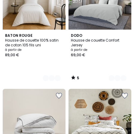
5
9
BATON ROUGE
4
DODO
/
Housse de couette 100% satin
Housse de couette Confort
Couleurs
Couleurs
5
de coton 105 fils uni
Jersey
à partir de
à partir de
89,00 €
69,00 €
5
/
5