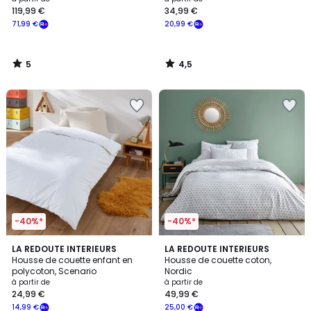
119,99 €
34,99 €
71,99 €
20,99 €
5
4,5
/
/
5
5
-40%*
-40%*
4,2
4,5
15
LA REDOUTE INTERIEURS
LA REDOUTE INTERIEURS
/ 5
/ 5
Housse de couette enfant en
Housse de couette coton,
Couleurs
polycoton, Scenario
Nordic
à partir de
à partir de
24,99 €
49,99 €
14,99 €
25,00 €