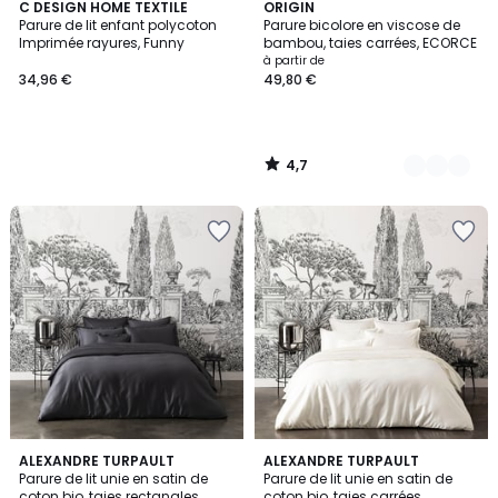
4,7
C DESIGN HOME TEXTILE
4
ORIGIN
/ 5
Parure de lit enfant polycoton
Parure bicolore en viscose de
Couleurs
Imprimée rayures, Funny
bambou, taies carrées, ECORCE
à partir de
34,96 €
49,80 €
4,7
/
5
5
ALEXANDRE TURPAULT
5
ALEXANDRE TURPAULT
Parure de lit unie en satin de
Parure de lit unie en satin de
Couleurs
Couleurs
coton bio, taies rectangles,
coton bio, taies carrées,