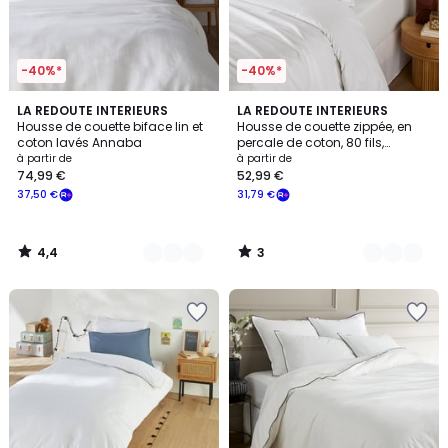
-40%*
-40%*
4,4
3
8
LA REDOUTE INTERIEURS
10
LA REDOUTE INTERIEURS
/ 5
/
Housse de couette biface lin et
Housse de couette zippée, en
Couleurs
Couleurs
5
coton lavés Annaba
percale de coton, 80 fils,
Scénario
à partir de
à partir de
74,99 €
52,99 €
37,50 €
31,79 €
4,4
3
/
/
5
5