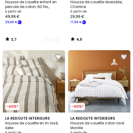
/ 5
/ 5
Housse de couette enfant en
Housse de couette réversible,
Couleurs
percale de coton, 80 fils,
Charline
Scénario
à partir de
à partir de
49,99 €
29,99 €
29,99 €
17,99 €
3,7
4,5
/
/
5
5
-40%*
-40%*
5
4,5
LA REDOUTE INTERIEURS
LA REDOUTE INTERIEURS
/
/ 5
Housse de couette en lin lavé,
Housse de couette coton lavé
5
Aelle
Monille
à partir de
à partir de