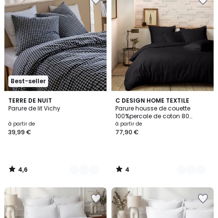
Best-seller
4,6
4
9
TERRE DE NUIT
11
C DESIGN HOME TEXTILE
/ 5
/
Parure de lit Vichy
Parure housse de couette
Couleurs
Couleurs
5
100%percale de coton 80
fils/cm2-unie
à partir de
à partir de
39,99 €
77,90 €
4,6
4
/
/
5
5