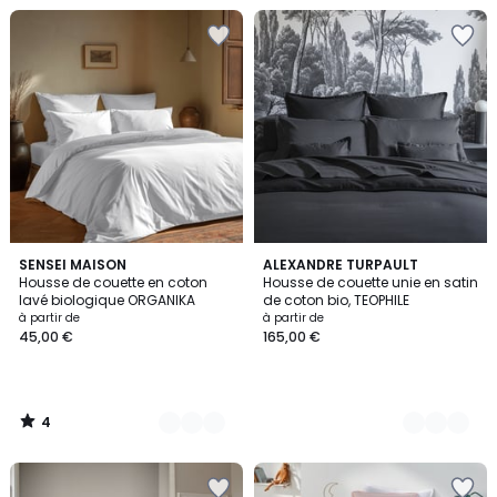
4
11
SENSEI MAISON
15
ALEXANDRE TURPAULT
/
Housse de couette en coton
Housse de couette unie en satin
Couleurs
Couleurs
5
lavé biologique ORGANIKA
de coton bio, TEOPHILE
à partir de
à partir de
45,00 €
165,00 €
4
/
5