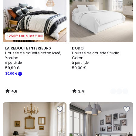
-25€* tous les 50€
4,6
3,4
LA REDOUTE INTERIEURS
13
DODO
/ 5
/ 5
Housse de couette coton lavé,
Housse de couette Studio
Couleurs
Yoruba
Coton
à partir de
à partir de
59,99 €
59,00 €
30,00 €
4,6
3,4
/
/
5
5