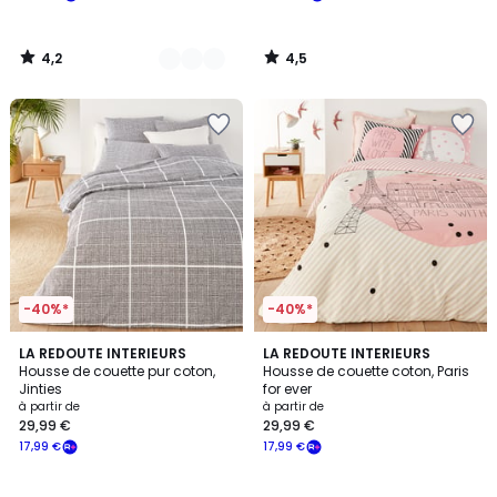
4,2
4,5
/
/
5
5
-40%*
-40%*
4,3
4,6
LA REDOUTE INTERIEURS
LA REDOUTE INTERIEURS
/ 5
/ 5
Housse de couette pur coton,
Housse de couette coton, Paris
Jinties
for ever
à partir de
à partir de
29,99 €
29,99 €
17,99 €
17,99 €