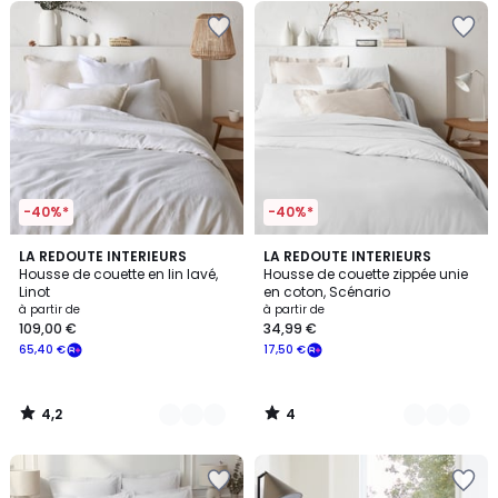
-40%*
-40%*
4,2
4
21
LA REDOUTE INTERIEURS
22
LA REDOUTE INTERIEURS
/ 5
/
Housse de couette en lin lavé,
Housse de couette zippée unie
Couleurs
Couleurs
5
Linot
en coton, Scénario
à partir de
à partir de
109,00 €
34,99 €
65,40 €
17,50 €
4,2
4
/
/
5
5