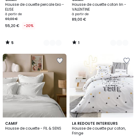
11
14
/
/
Housse de couette percale bio -
Housse de couette coton lin -
Couleurs
Couleurs
5
5
ELISE
VALENTINE
à partir de
à partir de
69,00 €
89,00 €
55,20 €
-20%
5
1
/
/
5
5
3,2
4,3
9
CAMIF
LA REDOUTE INTERIEURS
/ 5
/ 5
Housse de couette - FIL & SENS
Housse de couette pur coton,
Couleurs
Fringe