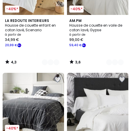
-40%*
-40%*
4,3
3,6
18
LA REDOUTE INTERIEURS
7
AM.PM
/ 5
/ 5
Housse de couette enfant en
Housse de couette en voile de
Couleurs
Couleurs
coton lavé, Scenario
coton lavé, Gypse
à partir de
à partir de
34,99 €
99,00 €
20,99 €
59,40 €
4,3
3,6
/
/
5
5
-40%*