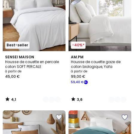
Best-seller
-40%*
4,1
3,6
24
SENSEI MAISON
20
AM.PM
/ 5
/ 5
Housse de couette en percale
Housse de couette gaze de
Couleurs
Couleurs
coton SOFT PERCALE
coton biologique, Yafa
à partir de
à partir de
45,00 €
99,00 €
59,40 €
4,1
3,6
/
/
5
5