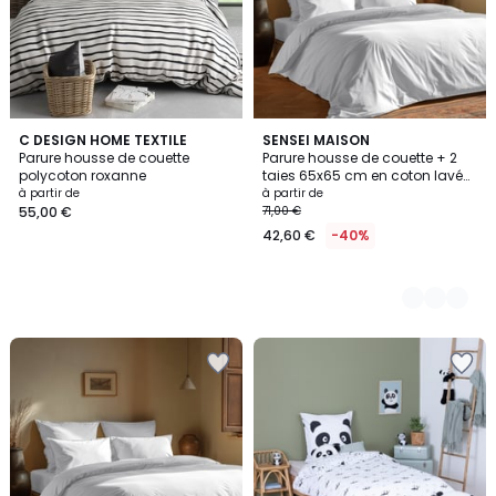
C DESIGN HOME TEXTILE
7
SENSEI MAISON
Parure housse de couette
Parure housse de couette + 2
Couleurs
polycoton roxanne
taies 65x65 cm en coton lavé
bio ORGANIKA
à partir de
à partir de
55,00 €
71,00 €
42,60 €
-40%