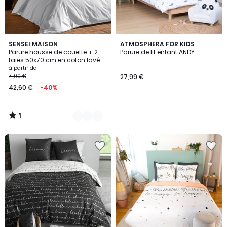
1
10
SENSEI MAISON
ATMOSPHERA FOR KIDS
/
Parure housse de couette + 2
Parure de lit enfant ANDY
Couleurs
5
taies 50x70 cm en coton lavé
bio ORGANIKA
à partir de
71,00 €
27,99 €
42,60 €
-40%
1
/
5