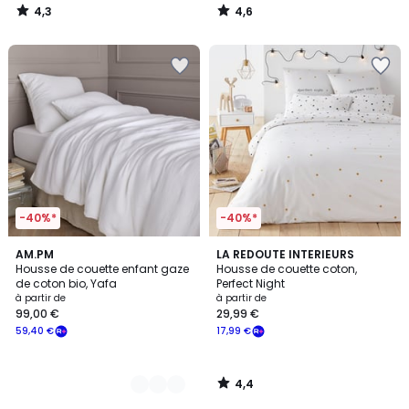
4,3
4,6
/
/
5
5
-40%*
-40%*
4,4
19
AM.PM
LA REDOUTE INTERIEURS
/ 5
Housse de couette enfant gaze
Housse de couette coton,
Couleurs
de coton bio, Yafa
Perfect Night
à partir de
à partir de
99,00 €
29,99 €
59,40 €
17,99 €
4,4
/
5