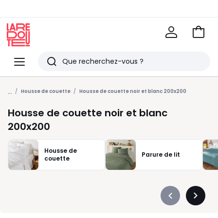
Voir
mon
La
panie
Redoute
Menu
Rechercher
Derniers
...
articles
Housse de couette
Housse de couette noir et blanc 200x200
vus
Housse de couette noir et blanc
200x200
Housse de
Parure de lit
couette
Précédent
Suivan
-
-