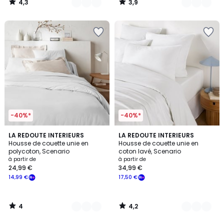
4,3
3,9
€
/
/
5
5
souscrivez
à
notre
programme
pour
payer
à
la
place
25,00
€.
-40%*
-40%*
4
4,2
17
LA REDOUTE INTERIEURS
20
LA REDOUTE INTERIEURS
/
/ 5
Housse de couette unie en
Housse de couette unie en
Couleurs
Couleurs
5
polycoton, Scenario
coton lavé, Scenario
à partir de
à partir de
24,99 €
34,99 €
14,99 €
17,50 €
4
4,2
/
/
5
5