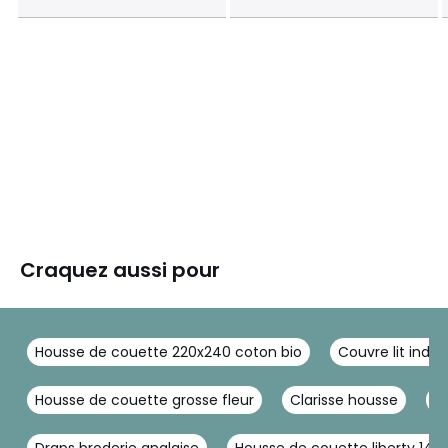
Craquez aussi pour
Housse de couette 220x240 coton bio
Couvre lit indie
Housse de couette grosse fleur
Clarisse housse
Ho