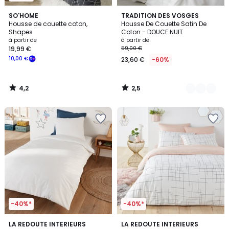
4,2
2,5
SO'HOME
8
TRADITION DES VOSGES
/ 5
/ 5
Housse de couette coton,
Housse De Couette Satin De
Couleurs
Shapes
Coton - DOUCE NUIT
à partir de
à partir de
19,99 €
59,00 €
10,00 €
23,60 €
-60%
4,2
2,5
/
/
5
5
-40%*
-40%*
3,7
4,5
19
LA REDOUTE INTERIEURS
LA REDOUTE INTERIEURS