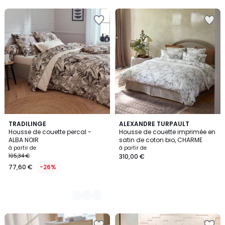
2
TRADILINGE
ALEXANDRE TURPAULT
Housse de couette percal -
Housse de couette imprimée en
Couleurs
ALBA NOIR
satin de coton bio, CHARME
à partir de
à partir de
105,34 €
310,00 €
77,60 €
-26%