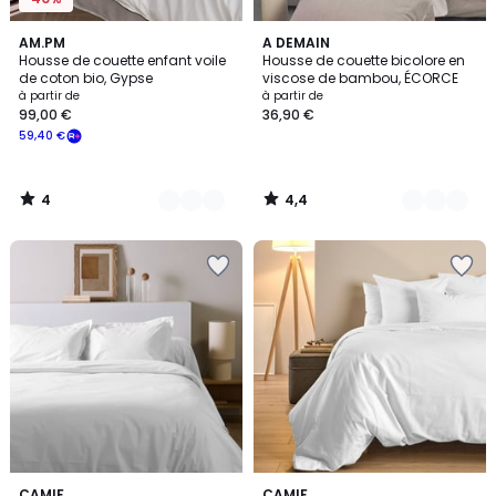
4
4,4
7
AM.PM
5
A DEMAIN
/
/ 5
Housse de couette enfant voile
Housse de couette bicolore en
Couleurs
Couleurs
5
de coton bio, Gypse
viscose de bambou, ÉCORCE
à partir de
à partir de
99,00 €
36,90 €
59,40 €
4
4,4
/
/
5
5
5
1
CAMIF
CAMIF