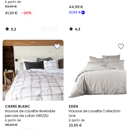
à partir de
59,00 €
44,99 €
22,50 €
41,30 €
-30%
3,2
4,3
/
/
5
5
1
CARRE BLANC
9
EDEN
/
Housse de couette réversible
Housse de couette Collection
Couleurs
5
percale de coton GRIZZLI
Line
à partir de
à partir de
140,00 €
23,65 €