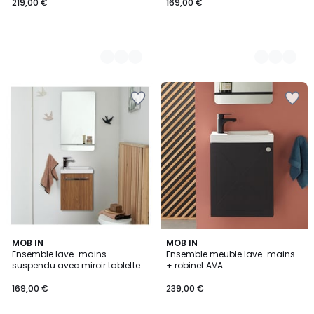
219,00 €
169,00 €
2
MOB IN
2
MOB IN
Ensemble lave-mains
Ensemble meuble lave-mains
Couleurs
Couleurs
suspendu avec miroir tablette
+ robinet AVA
NEVADA
169,00 €
239,00 €