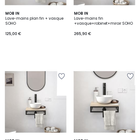
MOB IN
MOB IN
Lave-mains plan fin + vasque
Lave-mains fin
SOHO
+vasque+robinet+miroir SOHO
125,00 €
265,90 €