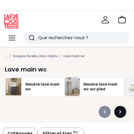
Voir
mon
La
panie
Redoute
Menu
Rechercher
Derniers
...
articles
Vasque, lavabo, lave-mains
Lave main wc
vus
Lave main wc
Meuble lave main
Meuble lave main
wc
wc sur pied
Précédent
Suivan
-
-
défiler
défiler
à
à
Catégories
Filtrer et trier