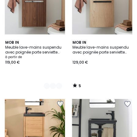
5
4
MOB IN
MOB IN
/
Meuble lave-mains suspendu
Meuble lave-mains suspendu
Couleurs
5
avec poignée porte serviette
avec poignée porte serviette
NEVADA
NEVADA
à partir de
119,00 €
129,00 €
5
/
5