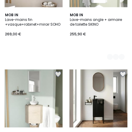
MOB IN
4
MOB IN
Lave-mains fin
Lave-mains angle + armoire
Couleurs
+vasque+robinet+miroir SOHO
de toilette SKINO
269,00 €
255,90 €