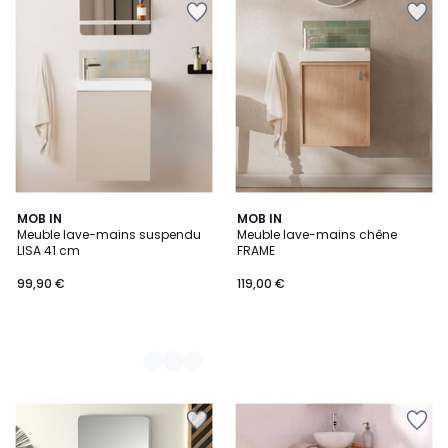
8
MOB IN
MOB IN
Meuble lave-mains suspendu
Meuble lave-mains chêne
Couleurs
LISA 41 cm
FRAME
99,90 €
119,00 €