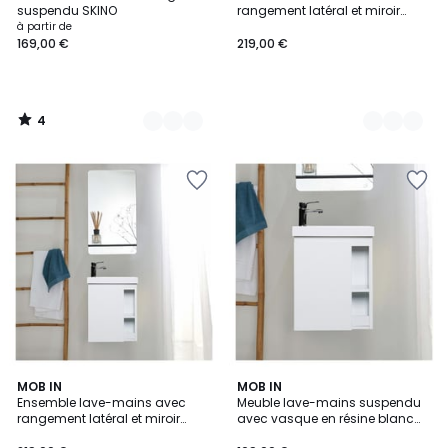
Couleurs
Couleurs
5
suspendu SKINO
rangement latéral et miroir
tablette noire HAMPTON
à partir de
169,00 €
219,00 €
4
/
5
3
MOB IN
3
MOB IN
Ensemble lave-mains avec
Meuble lave-mains suspendu
Couleurs
Couleurs
rangement latéral et miroir
avec vasque en résine blanc
tablette HAMPTON
HAMPTON