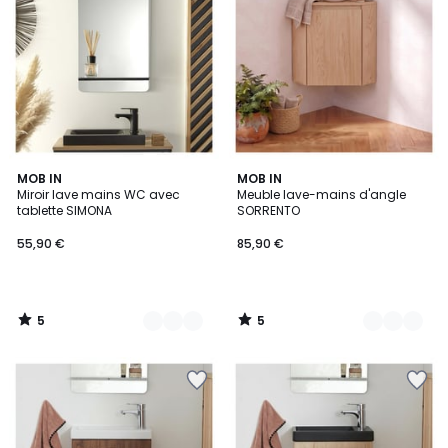
5
5
2
MOB IN
3
MOB IN
/
/
Miroir lave mains WC avec
Meuble lave-mains d'angle
Couleurs
Couleurs
5
5
tablette SIMONA
SORRENTO
55,90 €
85,90 €
5
5
/
/
5
5