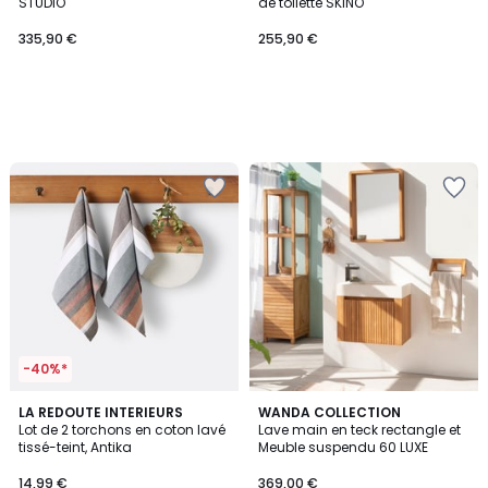
STUDIO
de toilette SKINO
335,90 €
255,90 €
-40%*
4,3
2
LA REDOUTE INTERIEURS
WANDA COLLECTION
/ 5
Lot de 2 torchons en coton lavé
Lave main en teck rectangle et
Couleurs
tissé-teint, Antika
Meuble suspendu 60 LUXE
14,99 €
369,00 €