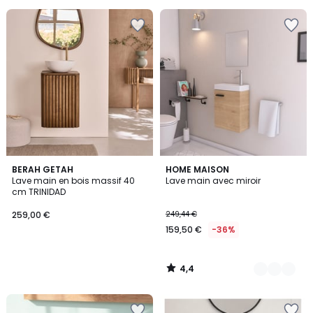
4,4
BERAH GETAH
3
HOME MAISON
/ 5
Lave main en bois massif 40
Lave main avec miroir
Couleurs
cm TRINIDAD
259,00 €
249,44 €
159,50 €
-36%
4,4
/
5