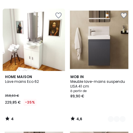
4
4,6
HOME MAISON
6
MOB IN
/
/ 5
Lave mains Eco 62
Meuble lave-mains suspendu
Couleurs
5
LISA 41 cm
à partir de
358,69 €
89,90 €
229,85 €
-35%
4
4,6
/
/
5
5