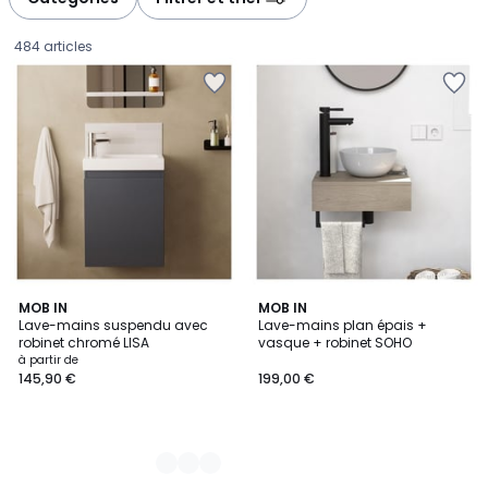
gauche
droite
484 articles
14
MOB IN
MOB IN
Lave-mains suspendu avec
Lave-mains plan épais +
Couleurs
robinet chromé LISA
vasque + robinet SOHO
Prix
à partir de
145,90 €
199,00 €
à
partir
de
145,90
€.