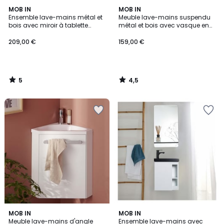
5
4,5
MOB IN
MOB IN
/
/ 5
Ensemble lave-mains métal et
Meuble lave-mains suspendu
5
bois avec miroir à tablette
métal et bois avec vasque en
NOVA
résine 40x50cm NOVA
209,00 €
159,00 €
5
4,5
/
/
5
5
4
4
MOB IN
3
MOB IN
/
Meuble lave-mains d'angle
Ensemble lave-mains avec