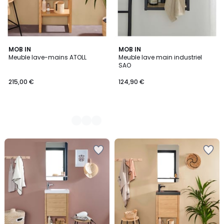
2
MOB IN
MOB IN
Meuble lave-mains ATOLL
Meuble lave main industriel
Couleurs
SAO
215,00 €
124,90 €