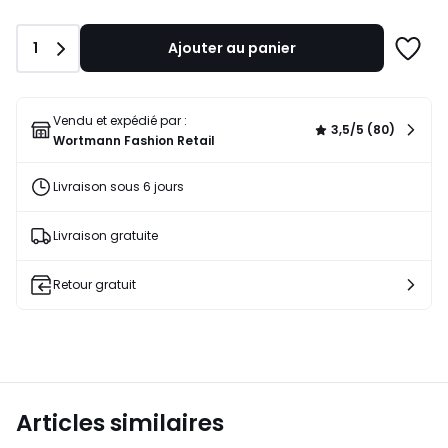
Quantité
1
Ajouter au panier
Ajoute
à
une
liste
Vendu et expédié par :
3,5/5 (80)
Wortmann Fashion Retail
Livraison sous 6 jours
Livraison gratuite
Retour gratuit
Articles similaires