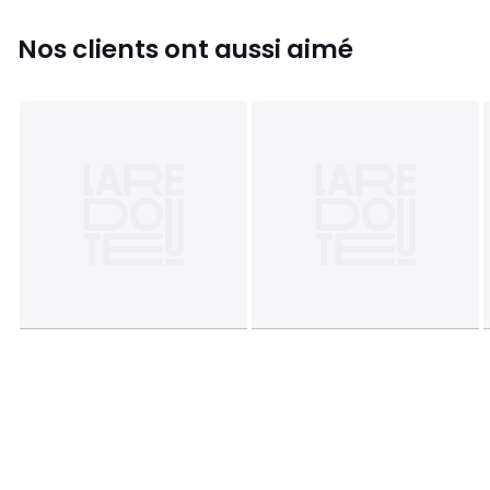
Couleurs
Blanc, Noir
Nos clients ont aussi aimé
Tailles
36, 37, 38, 40