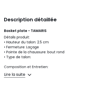
Description détaillée
Basket plate - TAMARIS
Détails produit:
• Hauteur du talon: 2.5 cm
• Fermeture: Laçage
• Pointe de la chaussure: bout rond
• Type de talon:
Composition et Entretien:
Lire la suite
Fiche produit relative aux qualités et caractéristiques
environnementales:
• Origine de fabrication (montage, finition): Viêt Nam
• Le produit ne contient pas de matériaux recyclés
• Emballage est entièrement recyclable et réemployable
• Provence de piquage: Viêt Nam