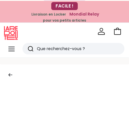
-20% dès 39€*
FACILE !
sur la mode
Mondial Relay
Livraison en Locker
pour vos petits articles
Voir
mon
La
panie
Redoute
Menu
Rechercher
Derniers
articles
vus