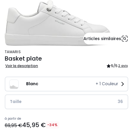
Articles similaires
TAMARIS
Basket plate
Voir la description
5
/5
2 avis
Blanc
+
1
Couleur
Taille
36
69,95
à partir de
45,95 €
€.
69,95 €
-34%