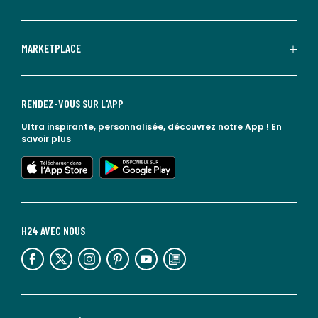
MARKETPLACE
RENDEZ-VOUS SUR L'APP
Ultra inspirante, personnalisée, découvrez notre App !
En
savoir plus
lien vers l'app store
lien vers google play
H24 AVEC NOUS
lien vers l'espace réseaux sociaux
lien vers l'espace réseaux sociaux
lien vers l'espace réseaux sociaux
lien vers l'espace réseaux sociaux
lien vers l'espace réseaux sociaux
lien vers le blog la redoute