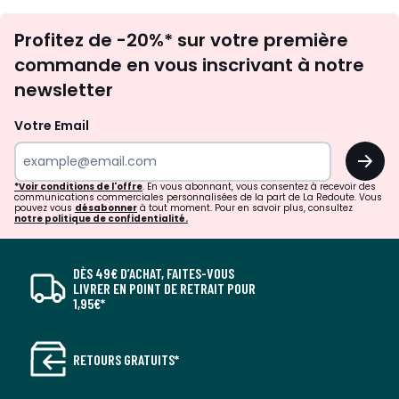
Inscription
Profitez de -20%* sur votre première
newsletter
commande en vous inscrivant à notre
newsletter
Votre Email
OK
*Voir conditions de l'offre
. En vous abonnant, vous consentez à recevoir des
communications commerciales personnalisées de la part de La Redoute. Vous
pouvez vous
désabonner
à tout moment. Pour en savoir plus, consultez
notre politique de confidentialité.
DÈS 49€ D’ACHAT, FAITES-VOUS
LIVRER EN POINT DE RETRAIT POUR
1,95€*
RETOURS GRATUITS*