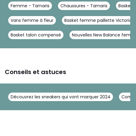
Femme - Tamaris
Chaussures - Tamaris
Baskets
Vans femme à fleur
Basket femme paillette Victoria
Basket talon compensé
Nouvelles New Balance femm
Conseils et astuces
Découvrez les sneakers qui vont marquer 2024
Commen