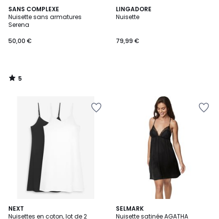
5
SANS COMPLEXE
LINGADORE
/
Nuisette sans armatures
Nuisette
5
Serena
50,00 €
79,99 €
5
/
5
4,5
NEXT
2
SELMARK
/ 5
Nuisettes en coton, lot de 2
Nuisette satinée AGATHA