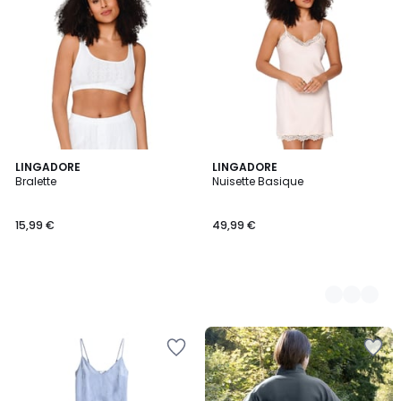
LINGADORE
3
LINGADORE
Bralette
Nuisette Basique
Couleurs
15,99 €
49,99 €