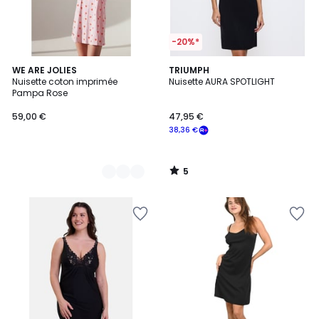
-20%*
5
3
WE ARE JOLIES
TRIUMPH
/
Nuisette coton imprimée
Nuisette AURA SPOTLIGHT
Couleurs
5
Pampa Rose
59,00 €
47,95 €
38,36 €
5
/
5