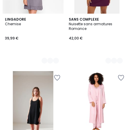
2
LINGADORE
2
SANS COMPLEXE
Chemise
Nuisette sans armatures
Couleurs
Couleurs
Romance
39,99 €
42,00 €