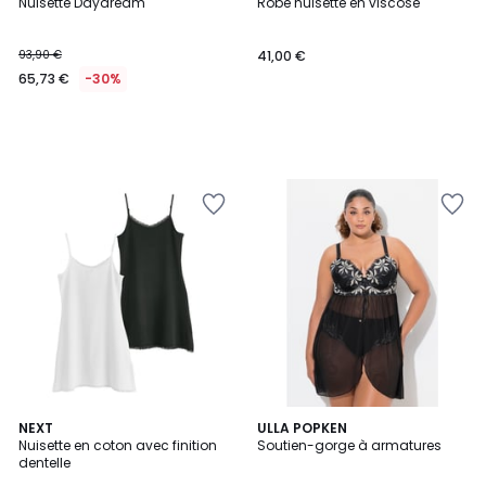
Nuisette Daydream
Robe nuisette en viscose
93,90 €
41,00 €
65,73 €
-30%
NEXT
ULLA POPKEN
Nuisette en coton avec finition
Soutien-gorge à armatures
dentelle