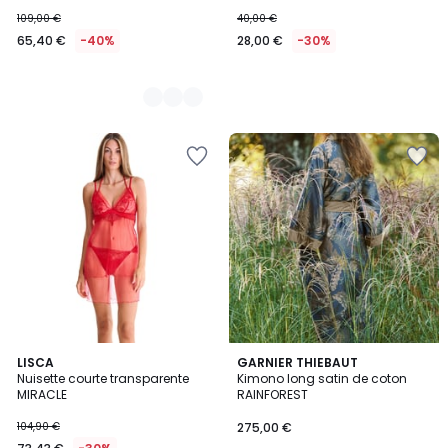
109,00 €
40,00 €
65,40 €
-40%
28,00 €
-30%
LISCA
GARNIER THIEBAUT
Nuisette courte transparente
Kimono long satin de coton
MIRACLE
RAINFOREST
104,90 €
275,00 €