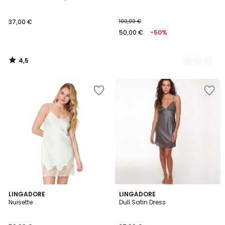
Couleurs
37,00 €
100,00 €
50,00 €
-50%
4,5
/
5
LINGADORE
2
LINGADORE
Nuisette
Dull Satin Dress
Couleurs