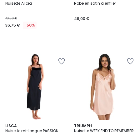
Nuisette Alicia
Robe en satin à enfiler
73,50 €
49,00 €
36,75 €
-50%
2
LISCA
TRIUMPH
Nuisette mi-longue PASSION
Nuisette WEEK END TO REMEMBER
Couleurs