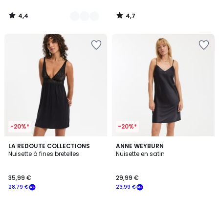
à
notre
4,4
4,7
programme
/
/
5
5
pour
payer
à
la
place
20,79
€.
-20%*
-20%*
LA REDOUTE COLLECTIONS
ANNE WEYBURN
Nuisette à fines bretelles
Nuisette en satin
35,99 €
29,99 €
28,79 €
23,99 €