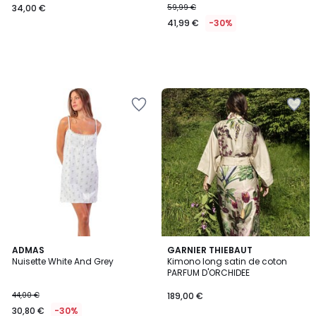
34,00 €
59,99 €
41,99 €
-30%
ADMAS
GARNIER THIEBAUT
Nuisette White And Grey
Kimono long satin de coton
PARFUM D'ORCHIDEE
44,00 €
189,00 €
30,80 €
-30%