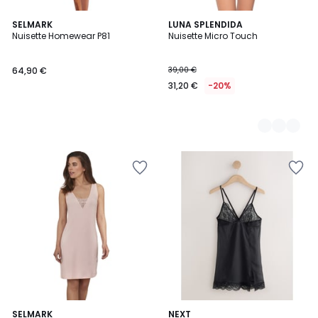
SELMARK
2
LUNA SPLENDIDA
Nuisette Homewear P81
Nuisette Micro Touch
Couleurs
64,90 €
39,00 €
31,20 €
-20%
SELMARK
NEXT