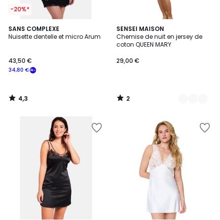
-20%*
4,3
2
SANS COMPLEXE
3
SENSEI MAISON
/ 5
/
Nuisette dentelle et micro Arum
Chemise de nuit en jersey de
Couleurs
5
coton QUEEN MARY
43,50 €
29,00 €
34,80 €
4,3
2
/
/
5
5