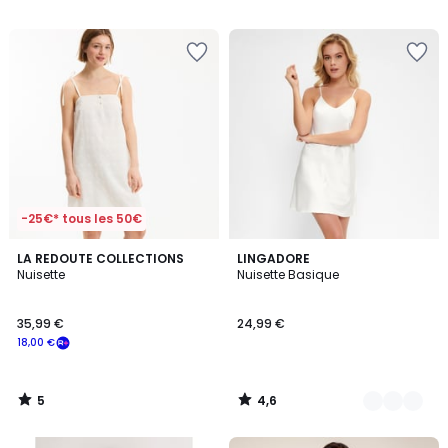
-25€* tous les 50€
5
4,6
LA REDOUTE COLLECTIONS
8
LINGADORE
/
/ 5
Nuisette
Nuisette Basique
Couleurs
5
35,99 €
24,99 €
18,00 €
5
4,6
/
/
5
5