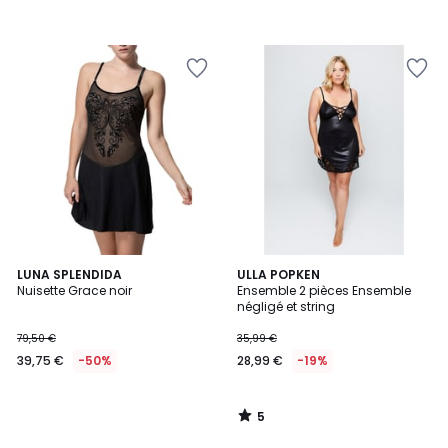
5
LUNA SPLENDIDA
ULLA POPKEN
/
Nuisette Grace noir
Ensemble 2 pièces Ensemble
5
négligé et string
79,50 €
35,99 €
39,75 €
-50%
28,99 €
-19%
5
/
5