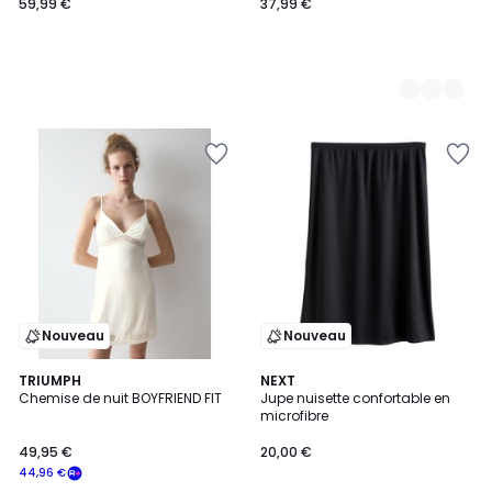
59,99 €
37,99 €
Nouveau
Nouveau
TRIUMPH
2
NEXT
Chemise de nuit BOYFRIEND FIT
Jupe nuisette confortable en
Couleurs
microfibre
49,95 €
20,00 €
44,96 €