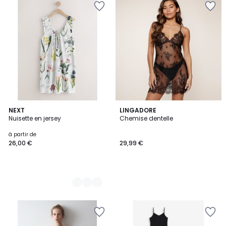
3
NEXT
LINGADORE
Nuisette en jersey
Chemise dentelle
Couleurs
à partir de
26,00 €
29,99 €