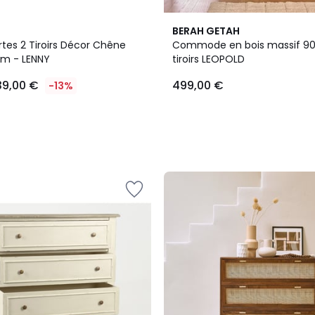
BERAH GETAH
rtes 2 Tiroirs Décor Chêne
Commode en bois massif 9
cm - LENNY
tiroirs LEOPOLD
39,00 €
499,00 €
-13%