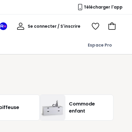
Télécharger l'app
Mon
Se connecter / S'inscrire
Mon
Voir
Voir
compte
espace
mes
mon
La
favoris
panier
Espace Pro
Redoute
+
Commode
oiffeuse
enfant