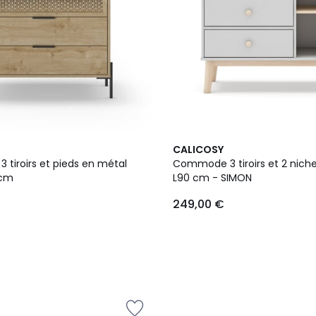
2
CALICOSY
Couleurs
tiroirs et pieds en métal
Commode 3 tiroirs et 2 nich
 cm
L90 cm - SIMON
249,00 €