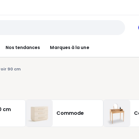
Nos tendances
Marques à la une
roir 90 cm
0 cm
Commode
C