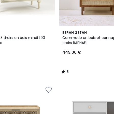
5
BERAH GETAH
/
tiroirs en bois mindi L90
Commode en bois et canna
5
de
tiroirs RAPHAEL
449,00 €
5
/
5