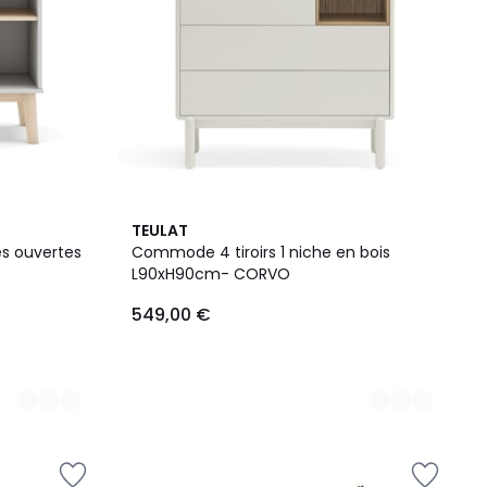
3
TEULAT
Couleurs
es ouvertes
Commode 4 tiroirs 1 niche en bois
L90xH90cm- CORVO
549,00 €