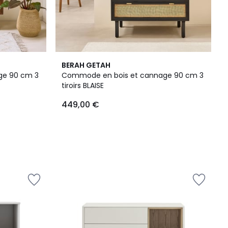
BERAH GETAH
ge 90 cm 3
Commode en bois et cannage 90 cm 3
tiroirs BLAISE
449,00 €