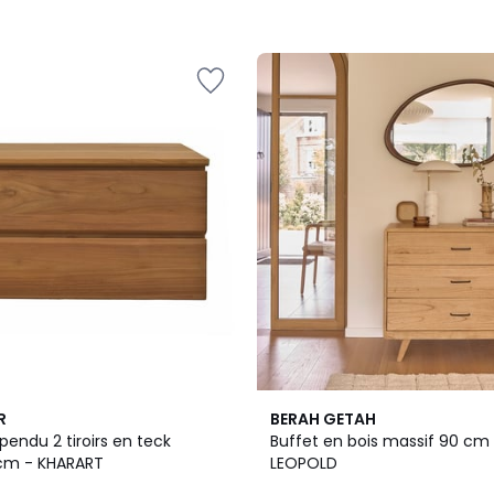
R
BERAH GETAH
endu 2 tiroirs en teck
Buffet en bois massif 90 cm 3
cm - KHARART
LEOPOLD