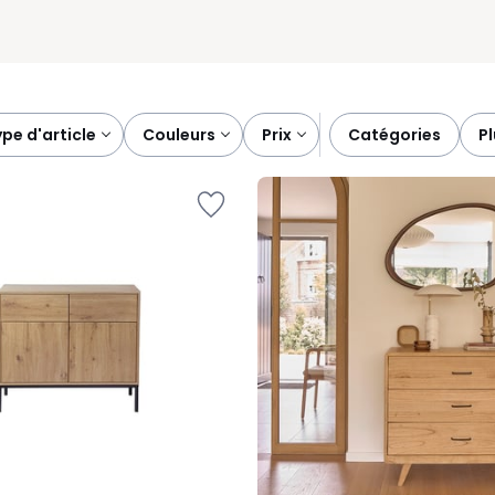
type d'article
couleurs
prix
catégories
p