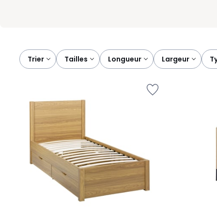
Trier
tailles
longueur
largeur