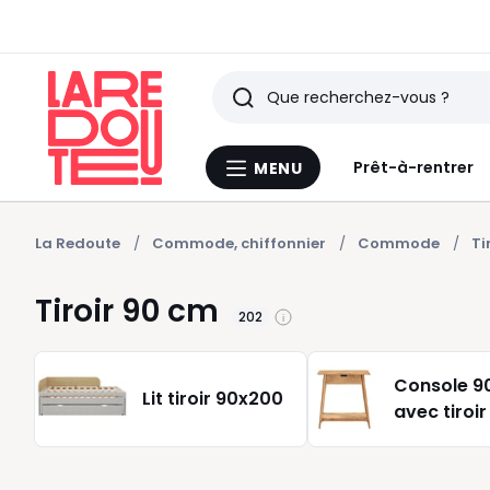
Rechercher
Derniers
Prêt-à-rentrer
MENU
Menu
articles
La
Redoute
vus
La Redoute
Commode, chiffonnier
Commode
Ti
Tiroir 90 cm
202
Console 9
Lit tiroir 90x200
avec tiroir