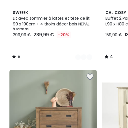
2
5
4
SWEEEK
CALICOSY
Couleurs
/
/
Lit avec sommier à lattes et tête de lit
Buffet 2 Po
5
5
90 x 190cm + 4 tiroirs décor bois NEPAL
L90 x H80 
Prix
à partir de
239,99 €
1
299,99 €
-20%
159,90 €
à
partir
de
239,99
5
4
€
/
/
au
5
5
lieu
de
299,99
€
20%
de
réduction
appliquée.