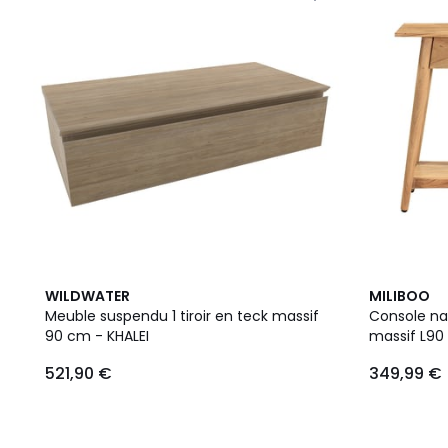
WILDWATER
MILIBOO
Meuble suspendu 1 tiroir en teck massif
Console nat
90 cm - KHALEI
massif L90
521,90 €
349,99 €